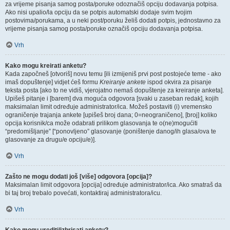
za vrijeme pisanja samog posta/poruke odoznačiš opciju dodavanja potpisa.
Ako nisi upalio/la opciju da se potpis automatski dodaje svim tvojim
postovima/porukama, a u neki post/poruku želiš dodati potpis, jednostavno za
vrijeme pisanja samog posta/poruke označiš opciju dodavanja potpisa.
Vrh
Kako mogu kreirati anketu?
Kada započneš [otvoriš] novu temu [ili izmijeniš prvi post postojeće teme - ako
imaš dopuštenje] vidjet ćeš formu
Kreiranje ankete
ispod okvira za pisanje
teksta posta [ako to ne vidiš, vjerojatno nemaš dopuštenje za kreiranje anketa].
Upišeš pitanje i [barem] dva moguća odgovora [svaki u zaseban redak], kojih
maksimalan limit određuje administrator/ica. Možeš postaviti (i) vremensko
ograničenje trajanja ankete [upišeš broj dana; 0=neograničeno], [broj] koliko
opcija korisnik/ca može odabrati prilikom glasovanja te o(ne)mogućiti
“predomišljanje” [“ponovljeno” glasovanje (poništenje danog/ih glasa/ova te
glasovanje za drugu/e opciju/e)].
Vrh
Zašto ne mogu dodati još [više] odgovora [opcija]?
Maksimalan limit odgovora [opcija] određuje administrator/ica. Ako smatraš da
bi taj broj trebalo povećati, kontaktiraj administratora/icu.
Vrh