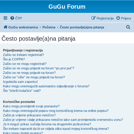
GuGu Forum
ČPP
Registracija
Prijava
P
GuGu webstranica
Početna
Često postavlje(a)na pitanja
r
Često postavlje(a)na pitanja
e
t
Prijavljivanje i registracija
Zašto se trebam registrirati?
r
Što je COPPA?
a
Zašto se ne mogu registrirati?
Zašto se ne mogu prijaviti na forum “po prvi put”?
ž
Zašto se ne mogu prijaviti na forum?
Zašto se “više” ne mogu prijaviti na forum?
n
Izgubio/la sam zaporku!
i
Kako mogu onemogućiti automatsko odjavljivanje s foruma?
Što “Izbriši kolačiće” radi?
k
Korisničke postavke
Kako mogu promijeniti svoje postavke?
Kako mogu onemogućiti pojavu mog korisničkog imena na online popisu?
Zašto je vrijeme prikazano netočno?
Zašto je vrijeme i dalje prikazano netočno iako sam promijenio/la vremensku zonu?
Je li moguć prikaz sučelja foruma na drugom/im jeziku/cima?
Što trebam napraviti da bi se vidjela slika ispod mojeg korisničkog imena?
Kako mogu dodati avatara?