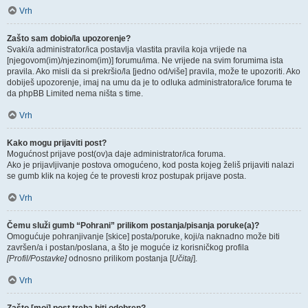
Vrh
Zašto sam dobio/la upozorenje?
Svaki/a administrator/ica postavlja vlastita pravila koja vrijede na
[njegovom(im)/njezinom(im)] forumu/ima. Ne vrijede na svim forumima ista
pravila. Ako misli da si prekršio/la [jedno od/više] pravila, može te upozoriti. Ako
dobiješ upozorenje, imaj na umu da je to odluka administratora/ice foruma te
da phpBB Limited nema ništa s time.
Vrh
Kako mogu prijaviti post?
Mogućnost prijave post(ov)a daje administrator/ica foruma.
Ako je prijavljivanje postova omogućeno, kod posta kojeg želiš prijaviti nalazi
se gumb klik na kojeg će te provesti kroz postupak prijave posta.
Vrh
Čemu služi gumb “Pohrani” prilikom postanja/pisanja poruke(a)?
Omogućuje pohranjivanje [skice] posta/poruke, koji/a naknadno može biti
završen/a i postan/poslana, a što je moguće iz korisničkog profila
[Profil/Postavke]
odnosno prilikom postanja [
Učitaj
].
Vrh