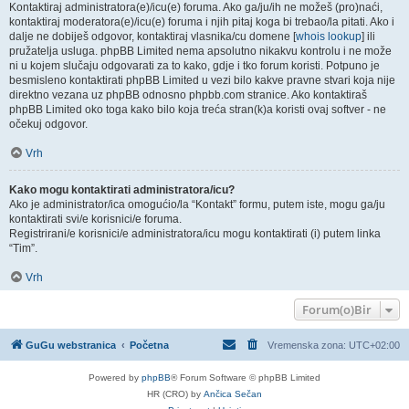
Kontaktiraj administratora(e)/icu(e) foruma. Ako ga/ju/ih ne možeš (pro)naći,
kontaktiraj moderatora(e)/icu(e) foruma i njih pitaj koga bi trebao/la pitati. Ako i
dalje ne dobiješ odgovor, kontaktiraj vlasnika/cu domene [
whois lookup
] ili
pružatelja usluga. phpBB Limited nema apsolutno nikakvu kontrolu i ne može
ni u kojem slučaju odgovarati za to kako, gdje i tko forum koristi. Potpuno je
besmisleno kontaktirati phpBB Limited u vezi bilo kakve pravne stvari koja nije
direktno vezana uz phpBB odnosno phpbb.com stranice. Ako kontaktiraš
phpBB Limited oko toga kako bilo koja treća stran(k)a koristi ovaj softver - ne
očekuj odgovor.
Vrh
Kako mogu kontaktirati administratora/icu?
Ako je administrator/ica omogućio/la “Kontakt” formu, putem iste, mogu ga/ju
kontaktirati svi/e korisnici/e foruma.
Registrirani/e korisnici/e administratora/icu mogu kontaktirati (i) putem linka
“Tim”.
Vrh
Forum(o)Bir
GuGu webstranica
Početna
Vremenska zona:
UTC+02:00
Powered by
phpBB
® Forum Software © phpBB Limited
HR (CRO) by
Ančica Sečan