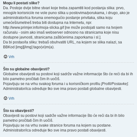
Mogu li postati slike?
Da. Postoje dvije bitne stvari koje treba zapamtiti kod postanja slika: prvo,
mnogi/e korisnici/e ne vole puno slika u postovima/porukama, i drugo, ako je
administrator/ica foruma onemogućio postanje privitaka, slika koju
umećeš/umetneš treba biti dostupna na Internetu, npr.
http://www.primjer.info/moja-slicka.gif [ne može postojati samo na tvojem
računalu - osim ako imaš webserver odnosno na stranicama koje nisu
dostupne javnosti, stranicama zaštićenima zaporkama i sl.].
Da bi postao/la sliku: trebaš obuhvatiti URL, na kojem se slika nalazi, sa
BBKod [img][/img] tago(vi)m(a).
Vrh
Što su globalne obavijesti?
Globalne obavijesti su postovi koji sadrže važne informacije što će reći da bi ih
bilo pametno pročitati čim ih uočiš.
Pojavljuju se na vrhu svakog foruma i u korisničkom profilu
[Profil/Postavke]
.
Administrator/ica određuje tko sve ima pravo postati globalne obavijesti.
Vrh
Što su obavijesti?
Obavijesti su postovi koji sadrže važne informacije što će reći da bi ih bilo
pametno pročitati čim ih uočiš.
Pojavljuju se na vrhu svake stranice foruma na kojem su postane.
Administrator/ica određuje tko sve ima pravo postati obavijesti.