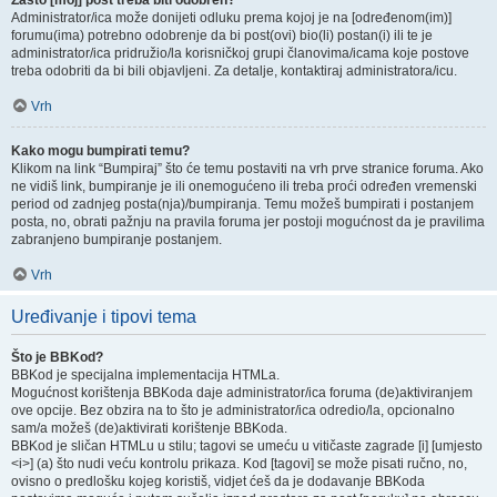
Zašto [moj] post treba biti odobren?
Administrator/ica može donijeti odluku prema kojoj je na [određenom(im)]
forumu(ima) potrebno odobrenje da bi post(ovi) bio(li) postan(i) ili te je
administrator/ica pridružio/la korisničkoj grupi članovima/icama koje postove
treba odobriti da bi bili objavljeni. Za detalje, kontaktiraj administratora/icu.
Vrh
Kako mogu bumpirati temu?
Klikom na link “Bumpiraj” što će temu postaviti na vrh prve stranice foruma. Ako
ne vidiš link, bumpiranje je ili onemogućeno ili treba proći određen vremenski
period od zadnjeg posta(nja)/bumpiranja. Temu možeš bumpirati i postanjem
posta, no, obrati pažnju na pravila foruma jer postoji mogućnost da je pravilima
zabranjeno bumpiranje postanjem.
Vrh
Uređivanje i tipovi tema
Što je BBKod?
BBKod je specijalna implementacija HTMLa.
Mogućnost korištenja BBKoda daje administrator/ica foruma (de)aktiviranjem
ove opcije. Bez obzira na to što je administrator/ica odredio/la, opcionalno
sam/a možeš (de)aktivirati korištenje BBKoda.
BBKod je sličan HTMLu u stilu; tagovi se umeću u vitičaste zagrade [i] [umjesto
<i>] (a) što nudi veću kontrolu prikaza. Kod [tagovi] se može pisati ručno, no,
ovisno o predlošku kojeg koristiš, vidjet ćeš da je dodavanje BBKoda