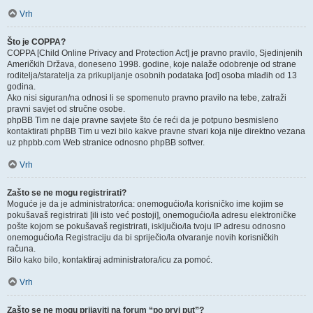
Vrh
Što je COPPA?
COPPA [Child Online Privacy and Protection Act] je pravno pravilo, Sjedinjenih
Američkih Država, doneseno 1998. godine, koje nalaže odobrenje od strane
roditelja/staratelja za prikupljanje osobnih podataka [od] osoba mlađih od 13
godina.
Ako nisi siguran/na odnosi li se spomenuto pravno pravilo na tebe, zatraži
pravni savjet od stručne osobe.
phpBB Tim ne daje pravne savjete što će reći da je potpuno besmisleno
kontaktirati phpBB Tim u vezi bilo kakve pravne stvari koja nije direktno vezana
uz phpbb.com Web stranice odnosno phpBB softver.
Vrh
Zašto se ne mogu registrirati?
Moguće je da je administrator/ica: onemogućio/la korisničko ime kojim se
pokušavaš registrirati [ili isto već postoji], onemogućio/la adresu elektroničke
pošte kojom se pokušavaš registrirati, isključio/la tvoju IP adresu odnosno
onemogućio/la Registraciju da bi spriječio/la otvaranje novih korisničkih
računa.
Bilo kako bilo, kontaktiraj administratora/icu za pomoć.
Vrh
Zašto se ne mogu prijaviti na forum “po prvi put”?