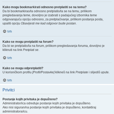
Kako mogu bookmarkirati odnosno pretplatiti se na temu?
Da bi bookmarkirao/la odnosno pretplatio/la se na temu, prilikom
pregledavanja teme, dovoljno je izabrati s padajućeg izbornika teme
odgovarajuću opciju odnosno, za pretplaćivanje, prilikom postanja posta,
upaliti opciju
Obavijesti me kad odgovor bude postan
.
Vrh
Kako se mogu pretplatiti na forum?
Da bi se pretplatio/la na forum, prilikom pregledavanja foruma, dovoljno je
kliknuti na link
Pretplati se
.
Vrh
Kako se mogu odpretplatiti?
U korisničkom profilu
[Profil/Postavke]
klikneš na link
Pretplate
i slijediš upute.
Vrh
Privitci
Postanje kojih privitaka je dopušteno?
Administrator/ica određuje postanje kojih privitaka je dopušteno.
Ako nisi siguran/na postanje kojih privitaka je dopušteno, kontaktiraj
administratora/icu.