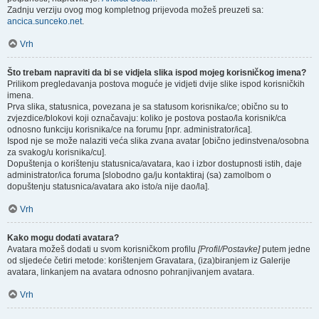
Zadnju verziju ovog mog kompletnog prijevoda možeš preuzeti sa:
ancica.sunceko.net
.
Vrh
Što trebam napraviti da bi se vidjela slika ispod mojeg korisničkog imena?
Prilikom pregledavanja postova moguće je vidjeti dvije slike ispod korisničkih
imena.
Prva slika, statusnica, povezana je sa statusom korisnika/ce; obično su to
zvjezdice/blokovi koji označavaju: koliko je postova postao/la korisnik/ca
odnosno funkciju korisnika/ce na forumu [npr. administrator/ica].
Ispod nje se može nalaziti veća slika zvana avatar [obično jedinstvena/osobna
za svakog/u korisnika/cu].
Dopuštenja o korištenju statusnica/avatara, kao i izbor dostupnosti istih, daje
administrator/ica foruma [slobodno ga/ju kontaktiraj (sa) zamolbom o
dopuštenju statusnica/avatara ako isto/a nije dao/la].
Vrh
Kako mogu dodati avatara?
Avatara možeš dodati u svom korisničkom profilu
[Profil/Postavke]
putem jedne
od sljedeće četiri metode: korištenjem Gravatara, (iza)biranjem iz Galerije
avatara, linkanjem na avatara odnosno pohranjivanjem avatara.
Vrh