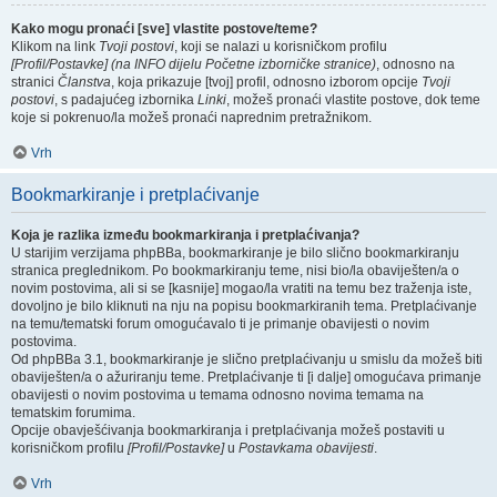
Kako mogu pronaći [sve] vlastite postove/teme?
Klikom na link
Tvoji postovi
, koji se nalazi u korisničkom profilu
[Profil/Postavke] (na INFO dijelu Početne izborničke stranice)
, odnosno na
stranici
Članstva
, koja prikazuje [tvoj] profil, odnosno izborom opcije
Tvoji
postovi
, s padajućeg izbornika
Linki
, možeš pronaći vlastite postove, dok teme
koje si pokrenuo/la možeš pronaći naprednim pretražnikom.
Vrh
Bookmarkiranje i pretplaćivanje
Koja je razlika između bookmarkiranja i pretplaćivanja?
U starijim verzijama phpBBa, bookmarkiranje je bilo slično bookmarkiranju
stranica preglednikom. Po bookmarkiranju teme, nisi bio/la obaviješten/a o
novim postovima, ali si se [kasnije] mogao/la vratiti na temu bez traženja iste,
dovoljno je bilo kliknuti na nju na popisu bookmarkiranih tema. Pretplaćivanje
na temu/tematski forum omogućavalo ti je primanje obavijesti o novim
postovima.
Od phpBBa 3.1, bookmarkiranje je slično pretplaćivanju u smislu da možeš biti
obaviješten/a o ažuriranju teme. Pretplaćivanje ti [i dalje] omogućava primanje
obavijesti o novim postovima u temama odnosno novima temama na
tematskim forumima.
Opcije obavješćivanja bookmarkiranja i pretplaćivanja možeš postaviti u
korisničkom profilu
[Profil/Postavke]
u
Postavkama obavijesti
.
Vrh