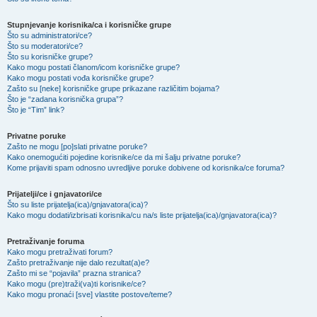
Stupnjevanje korisnika/ca i korisničke grupe
Što su administratori/ce?
Što su moderatori/ce?
Što su korisničke grupe?
Kako mogu postati članom/icom korisničke grupe?
Kako mogu postati vođa korisničke grupe?
Zašto su [neke] korisničke grupe prikazane različitim bojama?
Što je “zadana korisnička grupa”?
Što je “Tim” link?
Privatne poruke
Zašto ne mogu [po]slati privatne poruke?
Kako onemogućiti pojedine korisnike/ce da mi šalju privatne poruke?
Kome prijaviti spam odnosno uvredljive poruke dobivene od korisnika/ce foruma?
Prijatelji/ce i gnjavatori/ce
Što su liste prijatelja(ica)/gnjavatora(ica)?
Kako mogu dodati/izbrisati korisnika/cu na/s liste prijatelja(ica)/gnjavatora(ica)?
Pretraživanje foruma
Kako mogu pretraživati forum?
Zašto pretraživanje nije dalo rezultat(a)e?
Zašto mi se “pojavila” prazna stranica?
Kako mogu (pre)traži(va)ti korisnike/ce?
Kako mogu pronaći [sve] vlastite postove/teme?