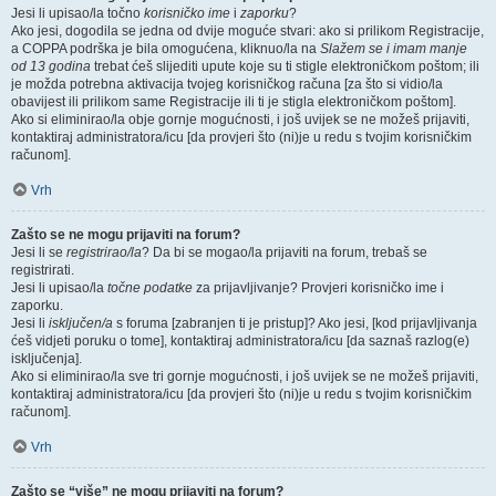
Jesi li upisao/la točno
korisničko ime
i
zaporku
?
Ako jesi, dogodila se jedna od dvije moguće stvari: ako si prilikom Registracije,
a COPPA podrška je bila omogućena, kliknuo/la na
Slažem se i imam manje
od 13 godina
trebat ćeš slijediti upute koje su ti stigle elektroničkom poštom; ili
je možda potrebna aktivacija tvojeg korisničkog računa [za što si vidio/la
obavijest ili prilikom same Registracije ili ti je stigla elektroničkom poštom].
Ako si eliminirao/la obje gornje mogućnosti, i još uvijek se ne možeš prijaviti,
kontaktiraj administratora/icu [da provjeri što (ni)je u redu s tvojim korisničkim
računom].
Vrh
Zašto se ne mogu prijaviti na forum?
Jesi li se
registrirao/la
? Da bi se mogao/la prijaviti na forum, trebaš se
registrirati.
Jesi li upisao/la
točne podatke
za prijavljivanje? Provjeri korisničko ime i
zaporku.
Jesi li
isključen/a
s foruma [zabranjen ti je pristup]? Ako jesi, [kod prijavljivanja
ćeš vidjeti poruku o tome], kontaktiraj administratora/icu [da saznaš razlog(e)
isključenja].
Ako si eliminirao/la sve tri gornje mogućnosti, i još uvijek se ne možeš prijaviti,
kontaktiraj administratora/icu [da provjeri što (ni)je u redu s tvojim korisničkim
računom].
Vrh
Zašto se “više” ne mogu prijaviti na forum?