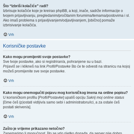
Što “Izbriši kolačiće” radi?
Izbrisuje kolačiće koje je kreirao phpBB, a koji, inače, sadrže informacije o
tvojem prijavljivanju, pregledanim/pročitanim forumima/temama/postovima i sl.
Ako imaš problema s prijavljivanjem/odjavljivanjem, [obično] pomaže
izbrisivanje kolačića.
Vrh
Korisničke postavke
Kako mogu promijeniti svoje postavke?
Sve tvoje postavke, ako si registriran/a, pohranjene su u bazi.
Prijaviš se
i klikneš na link
Profil/Postavke
što će te odvesti na stranicu na kojoj
možeš promijenite sve svoje postavke.
Vrh
Kako mogu onemogućiti pojavu mog korisničkog imena na online popisu?
U korisničkom profilu [
Profil/Postavke
] upališ opciju
Sakrij moj online status
[čime ćeš (p)ostati vidljiv/a samo sebi i administratoru/ici, a za ostale ćeš
postati skriven/a].
Vrh
Zašto je vrijeme prikazano netočno?
Zanemarimo li mogućnost, što se vrlo rijetko događa, da server nije dobro