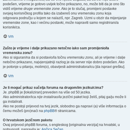
podešen, vrijeme je gotovo uvijek točno prikazano, no, može biti da je ono što
vidiš vrijeme
druge vremenske zone
. Ako je to slučaj, promijeni postavke
svojeg korisničkog profila tako da izabereš onu vremensku zonu koja
odgovara području u kojem se nalaziš, npr. Zagreb. Uzmi u obzir da mijenjanje
vremenske zone, kao i većinu postavki, može napraviti samo registrirani/a
korisnik/ca.
Vrh
Zašto je vrijeme i dalje prikazano netočno iako sam promijenio/la
vremensku zonu?
Ako si siguran/na da si postavio/la točnu
vremensku zonu
, ali je vrijeme i dalje
netočno prikazano, najvjerojatniji razlog je da server nije dobro podešen. Ako
je potonje u pitanju, molim(o), obavijesti administratora/icu [da ispravi grešku].
Vrh
Je li moguć prikaz sučelja foruma na drugom/im jeziku/cima?
Je. phpBB je [lokaliziran] preveden na više od 50 jezika.
Ako administrator/ica
nije instalirao/la
jezični paket koji želiš, pitaj ga/ju može li
ga instalirati.
Ako ne postoji prijevod na tvoj jezik, slobodno ga napravi (a) više informacija o
čemu možeš (pro)naći na
phpBB
® stranicama.
O hrvatskom jezičnom paketu
Ovaj prijevod phpBB foruma, s engleskog [originalna verzija] na hrvatski, u
potpunosti, napravila je:
Ančica Sečan
.