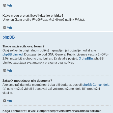
Vrh
Kako mogu pronaći [sve] vlastite privitke?
U korisničkom profilu
[Profil/Postavke]
klikneš na link
Privitci
.
Vrh
phpBB
Tko je napisao/la ovaj forum?
Ovaj softver [u originalnom obliku] napravljen je i objavljen od strane
phpBB Limited
. Dostupan je pod GNU General Public Licence verzija 2 (GPL-
2.0) i može biti slobodno distribuiran. Za detalje posjeti:
O phpBBu
. phpBB
Limited zadržava sva autorska prava na ovaj softver.
Vrh
Zašto X mogućnost nije dostupna?
Ako smatraš da neka mogućnost treba biti dodana, posjeti
phpBB Centar Ideja
,
(a) gdje možeš vidjeti [i glasovati za] već predložene ideje i(li) predložiti
vlastite.
Vrh
Koga kontaktirati u vezi zlouporabe/pravnih stvari vezanih uz forum?