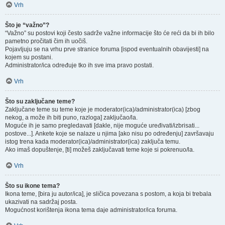
Vrh
Što je “važno”?
“Važno” su postovi koji često sadrže važne informacije što će reći da bi ih bilo
pametno pročitati čim ih uočiš.
Pojavljuju se na vrhu prve stranice foruma [ispod eventualnih obavijesti] na
kojem su postani.
Administrator/ica određuje tko ih sve ima pravo postati.
Vrh
Što su zaključane teme?
Zaključane teme su teme koje je moderator(ica)/administrator(ica) [zbog
nekog, a može ih biti puno, razloga] zaključao/la.
Moguće ih je samo pregledavati [dakle, nije moguće uređivati/izbrisati...
postove...]. Ankete koje se nalaze u njima [ako nisu po određenju] završavaju
istog trena kada moderator(ica)/administrator(ica) zaključa temu.
Ako imaš dopuštenje, [ti] možeš zaključavati teme koje si pokrenuo/la.
Vrh
Što su ikone tema?
Ikona teme, [bira ju autor/ica], je sličica povezana s postom, a koja bi trebala
ukazivati na sadržaj posta.
Mogućnost korištenja ikona tema daje administrator/ica foruma.