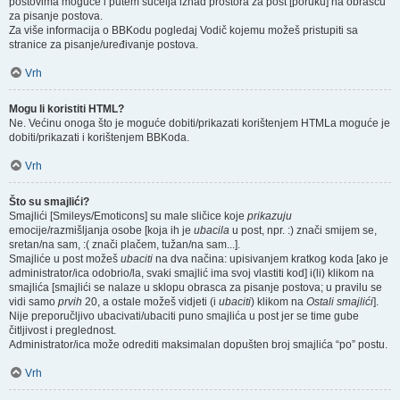
postovima moguće i putem sučelja iznad prostora za post [poruku] na obrascu
za pisanje postova.
Za više informacija o BBKodu pogledaj Vodič kojemu možeš pristupiti sa
stranice za pisanje/uređivanje postova.
Vrh
Mogu li koristiti HTML?
Ne. Većinu onoga što je moguće dobiti/prikazati korištenjem HTMLa moguće je
dobiti/prikazati i korištenjem BBKoda.
Vrh
Što su smajlići?
Smajlići [Smileys/Emoticons] su male sličice koje
prikazuju
emocije/razmišljanja osobe [koja ih je
ubacila
u post, npr. :) znači smijem se,
sretan/na sam, :( znači plačem, tužan/na sam...].
Smajliće u post možeš
ubaciti
na dva načina: upisivanjem kratkog koda [ako je
administrator/ica odobrio/la, svaki smajlić ima svoj vlastiti kod] i(li) klikom na
smajlića [smajlići se nalaze u sklopu obrasca za pisanje postova; u pravilu se
vidi samo
prvih
20, a ostale možeš vidjeti (i
ubaciti
) klikom na
Ostali smajlići
].
Nije preporučljivo ubacivati/ubaciti puno smajlića u post jer se time gube
čitljivost i preglednost.
Administrator/ica može odrediti maksimalan dopušten broj smajlića “po” postu.
Vrh