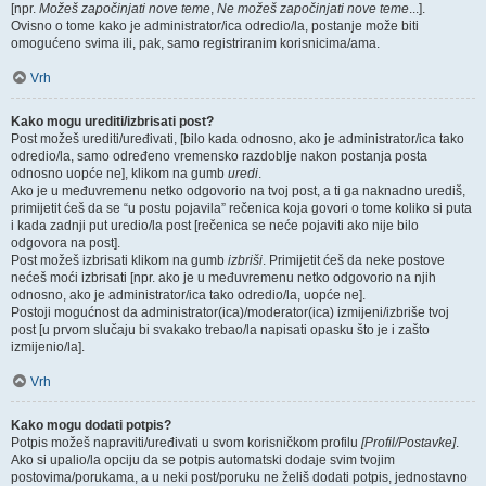
[npr.
Možeš započinjati nove teme
,
Ne možeš započinjati nove teme
...].
Ovisno o tome kako je administrator/ica odredio/la, postanje može biti
omogućeno svima ili, pak, samo registriranim korisnicima/ama.
Vrh
Kako mogu urediti/izbrisati post?
Post možeš urediti/uređivati, [bilo kada odnosno, ako je administrator/ica tako
odredio/la, samo određeno vremensko razdoblje nakon postanja posta
odnosno uopće ne], klikom na gumb
uredi
.
Ako je u međuvremenu netko odgovorio na tvoj post, a ti ga naknadno urediš,
primijetit ćeš da se “u postu pojavila” rečenica koja govori o tome koliko si puta
i kada zadnji put uredio/la post [rečenica se neće pojaviti ako nije bilo
odgovora na post].
Post možeš izbrisati klikom na gumb
izbriši
. Primijetit ćeš da neke postove
nećeš moći izbrisati [npr. ako je u međuvremenu netko odgovorio na njih
odnosno, ako je administrator/ica tako odredio/la, uopće ne].
Postoji mogućnost da administrator(ica)/moderator(ica) izmijeni/izbriše tvoj
post [u prvom slučaju bi svakako trebao/la napisati opasku što je i zašto
izmijenio/la].
Vrh
Kako mogu dodati potpis?
Potpis možeš napraviti/uređivati u svom korisničkom profilu
[Profil/Postavke]
.
Ako si upalio/la opciju da se potpis automatski dodaje svim tvojim
postovima/porukama, a u neki post/poruku ne želiš dodati potpis, jednostavno