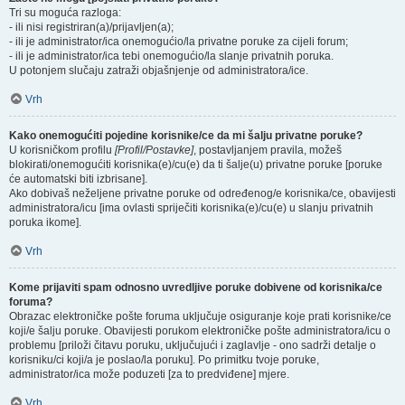
Tri su moguća razloga:
- ili nisi registriran(a)/prijavljen(a);
- ili je administrator/ica onemogućio/la privatne poruke za cijeli forum;
- ili je administrator/ica tebi onemogućio/la slanje privatnih poruka.
U potonjem slučaju zatraži objašnjenje od administratora/ice.
Vrh
Kako onemogućiti pojedine korisnike/ce da mi šalju privatne poruke?
U korisničkom profilu
[Profil/Postavke]
, postavljanjem pravila, možeš
blokirati/onemogućiti korisnika(e)/cu(e) da ti šalje(u) privatne poruke [poruke
će automatski biti izbrisane].
Ako dobivaš neželjene privatne poruke od određenog/e korisnika/ce, obavijesti
administratora/icu [ima ovlasti spriječiti korisnika(e)/cu(e) u slanju privatnih
poruka ikome].
Vrh
Kome prijaviti spam odnosno uvredljive poruke dobivene od korisnika/ce
foruma?
Obrazac elektroničke pošte foruma uključuje osiguranje koje prati korisnike/ce
koji/e šalju poruke. Obavijesti porukom elektroničke pošte administratora/icu o
problemu [priloži čitavu poruku, uključujući i zaglavlje - ono sadrži detalje o
korisniku/ci koji/a je poslao/la poruku]. Po primitku tvoje poruke,
administrator/ica može poduzeti [za to predviđene] mjere.
Vrh