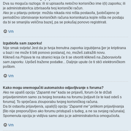
Dva su moguća razloga: ili si upisao/la
netočno
korisničko ime i(li) zaporku; ili
je administrator/ica
izbrisao/la
tvoj korisnički račun.
Ako je u pitanju potonje: možda nikada nisi ništa postao/la, [uobičajeno je
periodično izbrisivanje korisničkih računa korisnika/ca koji/e ništa ne postaju
da bi se smanjila veličina baze], pa se pokušaj ponovo registrirati.
Vrh
Izgubio/la sam zaporku!
Nije smak svijeta! Jest da je tvoja trenutna zaporka izgubljena [jer je kriptirana
u bazi i ne može ti biti ponovo poslana], no, možeš zatražiti novu.
Klikneš na
Prijava
te na stranici koja će ti se otvoriti klikneš na
Zaboravio/la
sam zaporku
. Upišeš tražene podatke... Daljnje upute će ti stići elektroničkom
poštom.
Vrh
Kako mogu onemogućiti automatsko odjavljivanje s foruma?
Ako ne upališ opciju
“Zapamti me”
kada se prijaviš, forum će te držati
prijavljenim/om samo za tvojeg boravka na forumu [odjavit će te kad odeš s
foruma]. To sprječava zlouporabu tvojeg korisničkog računa.
Da bi ostao/la prijavljen/a, upali(š) opciju
“Zapamti me”
prilikom prijavljivanja
[što nije preporučljivo ako forumu pristupaš s tuđeg, a ne sa svojeg računala].
Spomenuta opcija je vidljiva samo ako ju je administrator/ica omogućio/la.
Vrh