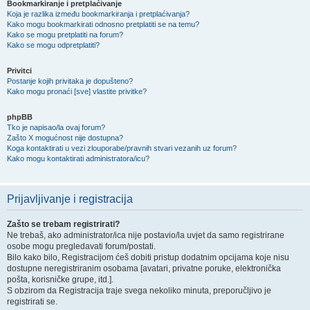
Bookmarkiranje i pretplaćivanje
Koja je razlika između bookmarkiranja i pretplaćivanja?
Kako mogu bookmarkirati odnosno pretplatiti se na temu?
Kako se mogu pretplatiti na forum?
Kako se mogu odpretplatiti?
Privitci
Postanje kojih privitaka je dopušteno?
Kako mogu pronaći [sve] vlastite privitke?
phpBB
Tko je napisao/la ovaj forum?
Zašto X mogućnost nije dostupna?
Koga kontaktirati u vezi zlouporabe/pravnih stvari vezanih uz forum?
Kako mogu kontaktirati administratora/icu?
Prijavljivanje i registracija
Zašto se trebam registrirati?
Ne trebaš, ako administrator/ica nije postavio/la uvjet da samo registrirane
osobe mogu pregledavati forum/postati.
Bilo kako bilo, Registracijom ćeš dobiti pristup dodatnim opcijama koje nisu
dostupne neregistriranim osobama [avatari, privatne poruke, elektronička
pošta, korisničke grupe, itd.].
S obzirom da Registracija traje svega nekoliko minuta, preporučljivo je
registrirati se.