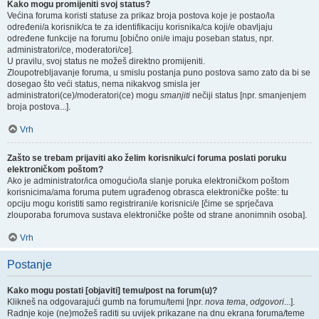
Kako mogu promijeniti svoj status?
Većina foruma koristi statuse za prikaz broja postova koje je postao/la
određeni/a korisnik/ca te za identifikaciju korisnika/ca koji/e obavljaju
određene funkcije na forumu [obično oni/e imaju poseban status, npr.
administratori/ce, moderatori/ce].
U pravilu, svoj status ne možeš direktno promijeniti.
Zloupotrebljavanje foruma, u smislu postanja puno postova samo zato da bi se
dosegao što veći status, nema nikakvog smisla jer
administratori(ce)/moderatori(ce) mogu
smanjiti
nečiji status [npr. smanjenjem
broja postova...].
Vrh
Zašto se trebam prijaviti ako želim korisniku/ci foruma poslati poruku
elektroničkom poštom?
Ako je administrator/ica omogućio/la slanje poruka elektroničkom poštom
korisnicima/ama foruma putem ugrađenog obrasca elektroničke pošte: tu
opciju mogu koristiti samo registrirani/e korisnici/e [čime se sprječava
zlouporaba forumova sustava elektroničke pošte od strane anonimnih osoba].
Vrh
Postanje
Kako mogu postati [objaviti] temu/post na forum(u)?
Klikneš na odgovarajući gumb na forumu/temi [npr.
nova tema
,
odgovori
...].
Radnje koje (ne)možeš raditi su uvijek prikazane na dnu ekrana foruma/teme