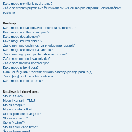
Kako mogu promijeniti svoj status?
Zašto se trebam prijaviti ako želim korisniku/ci foruma poslati poruku elektroničkom
poštom?
Postanje
Kako mogu postati [objaviti] temu/post na forum(u)?
Kako mogu urediti/izbrisati post?
Kako mogu dodati potpis?
Kako mogu kreirati anketu?
Zašto ne mogu dodati još [više] odgovora [opcija]?
Kako mogu urediti/izbrisati anketu?
Zašto ne mogu pristupiti tematskom forumu?
Zašto ne mogu dodavati privitke?
Zašto sam dobio/la upozorenje?
Kako mogu prijaviti post?
Čemu služi gumb “Pohrani” prilikom postanja/pisanja poruke(a)?
Zašto [moj] post treba biti odobren?
Kako mogu bumpirati temu?
Uređivanje i tipovi tema
Što je BBKod?
Mogu li koristiti HTML?
Što su smajlići?
Mogu li postati slike?
Što su globalne obavijesti?
Što su obavijesti?
Što je “važno”?
Što su zaključane teme?
Što su ikone tema?