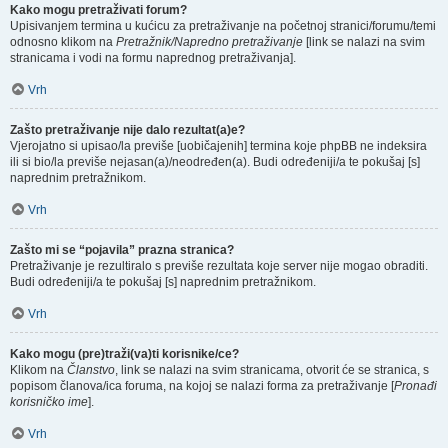
Kako mogu pretraživati forum?
Upisivanjem termina u kućicu za pretraživanje na početnoj stranici/forumu/temi
odnosno klikom na
Pretražnik/Napredno pretraživanje
[link se nalazi na svim
stranicama i vodi na formu naprednog pretraživanja].
Vrh
Zašto pretraživanje nije dalo rezultat(a)e?
Vjerojatno si upisao/la previše [uobičajenih] termina koje phpBB ne indeksira
ili si bio/la previše nejasan(a)/neodređen(a). Budi određeniji/a te pokušaj [s]
naprednim pretražnikom.
Vrh
Zašto mi se “pojavila” prazna stranica?
Pretraživanje je rezultiralo s previše rezultata koje server nije mogao obraditi.
Budi određeniji/a te pokušaj [s] naprednim pretražnikom.
Vrh
Kako mogu (pre)traži(va)ti korisnike/ce?
Klikom na
Članstvo
, link se nalazi na svim stranicama, otvorit će se stranica, s
popisom članova/ica foruma, na kojoj se nalazi forma za pretraživanje [
Pronađi
korisničko ime
].
Vrh