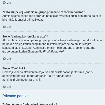
Vrh
Zašto su [neke] korisničke grupe prikazane različitim bojama?
Administrator/ica foruma određuje boje [članova/ica] korisničkih grupa da bi ih
bilo lakše identificirati/razlikovati.
Vrh
Što je “zadana korisnička grupa”?
Ako si član/ica više od jedne grupe, postavke tvoje zadane grupe odnosit će se
na prikaz tvojeg korisničkog imena u smislu kojom će bojom te s kojim
statusom biti prikazano. Administrator/ica može odobriti promjenu zadane
grupe putem korisničkog profila
[Profil/Postavke]
.
Vrh
Što je “Tim” link?
Link koji vodi na stranicu na kojoj se nalazi lista “osoblja” foruma [popis
administratora/ica i moderatora/ica, koje grupe/forume
administriraju/moderiraju i sl.].
Vrh
Privatne poruke
Zašto ne mogu [po]slati privatne poruke?