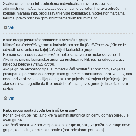
Svakoj grupi mogu biti dodijeljena individualna prava pristupa, što
administratorima/cama olakšava dodjeljivanje određenih prava određenim
korisnicima/ama [npr. proglašavanje više korisnika/ca moderatorima/cama
foruma, pravo pristupa “privatnim” tematskim forumima itd.].
Vrh
Kako mogu postati članom/icom korisničke grupe?
Klikneš na
Korisničke grupe
u korisničkom profilu
[Profil/Postavke]
što će te
odvesti na stranicu na kojoj ćeš vidjeti korisničke grupe.
Nemaju sve grupe
otvoren pristup
[neke su zatvorene, neke skrivene...].
Ako imaš pristup korisničkoj grupi, za pristupanje klikneš na odgovarajuću
naredbu [obično
Pristupi grupi
].
Ako je grupa otvorenog tipa, automatski ćeš postati članom/icom, ako je za
pristupanje potrebno odobrenje, vođa grupe će odobriti/neodobriti zahtjev, ako
neodobri zahtjev bilo bi lijepo da ga/ju ne gnjaviš traženjem objašnjenja, jer,
ako se zaista dogodilo da ti je neodobrio/la zahtjev, sigurno je imao/la dobar
razlog.
Vrh
Kako mogu postati vođa korisničke grupe?
Korisničke grupe inicijalno kreira administrator/ica pri čemu odmah određuje i
vođu grupe.
Ako želiš postati vođom već postojeće grupe ili, pak, (za)tražiti otvaranje nove
grupe, kontaktiraj administratora/icu [npr. privatnom porukom].