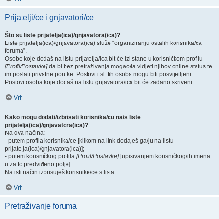
Prijatelji/ce i gnjavatori/ce
Što su liste prijatelja(ica)/gnjavatora(ica)?
Liste prijatelja(ica)/gnjavatora(ica) služe “organiziranju ostalih korisnika/ca
foruma”.
Osobe koje dodaš na listu prijatelja/ica bit će izlistane u korisničkom profilu
[Profil/Postavke]
da bi bez pretraživanja mogao/la vidjeti njihov online status te
im poslati privatne poruke. Postovi i sl. tih osoba mogu biti posvijetljeni.
Postovi osoba koje dodaš na listu gnjavatora/ica bit će zadano skriveni.
Vrh
Kako mogu dodati/izbrisati korisnika/cu na/s liste
prijatelja(ica)/gnjavatora(ica)?
Na dva načina:
- putem profila korisnika/ce [klikom na link dodaješ ga/ju na listu
prijatelja(ica)/gnjavatora(ica)];
- putem korisničkog profila
[Profil/Postavke]
[upisivanjem korisničkog/ih imena
u za to predviđeno polje].
Na isti način izbrisuješ korisnike/ce s lista.
Vrh
Pretraživanje foruma