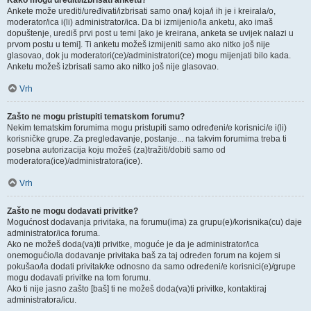
Kako mogu urediti/izbrisati anketu?
Ankete može urediti/uređivati/izbrisati samo ona/j koja/i ih je i kreirala/o,
moderator/ica i(li) administrator/ica. Da bi izmijenio/la anketu, ako imaš
dopuštenje, urediš prvi post u temi [ako je kreirana, anketa se uvijek nalazi u
prvom postu u temi]. Ti anketu možeš izmijeniti samo ako nitko još nije
glasovao, dok ju moderatori(ce)/administratori(ce) mogu mijenjati bilo kada.
Anketu možeš izbrisati samo ako nitko još nije glasovao.
Vrh
Zašto ne mogu pristupiti tematskom forumu?
Nekim tematskim forumima mogu pristupiti samo određeni/e korisnici/e i(li)
korisničke grupe. Za pregledavanje, postanje... na takvim forumima treba ti
posebna autorizacija koju možeš (za)tražiti/dobiti samo od
moderatora(ice)/administratora(ice).
Vrh
Zašto ne mogu dodavati privitke?
Mogućnost dodavanja privitaka, na forumu(ima) za grupu(e)/korisnika(cu) daje
administrator/ica foruma.
Ako ne možeš doda(va)ti privitke, moguće je da je administrator/ica
onemogućio/la dodavanje privitaka baš za taj određen forum na kojem si
pokušao/la dodati privitak/ke odnosno da samo određeni/e korisnici(e)/grupe
mogu dodavati privitke na tom forumu.
Ako ti nije jasno zašto [baš] ti ne možeš doda(va)ti privitke, kontaktiraj
administratora/icu.