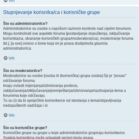
Vrh
Stupnjevanje korisnika/ca i korisničke grupe
Što su administratori/ce?
Administratori/ce su osobe s najvišom razinom kontrole nad cijelim forumom.
Mogu kontrolirati sve aspekte foruma [postavljanje dopuštenja, isključivanje
korisnika/ca, stvaranje korisničkih grupa/moderatora(ica), moderiranje foruma
itd.], [a sve] ovisno o tome koja im je prava dodijelio/la glavni/a
administrator/ica.
Vrh
Što su moderatori/ce?
Moderatori/ce su osobe [osoba ili (korisnička) grupa osoba] čiji je
“posao”
održavanje foruma.
Imaju ovlasti mijenjanja/izbrisivanja postova,
zaključavanja/otključavanja/premještanja/izbrisivanja/razdvajanja tema u
forumima koje održavaju.
Tu su (i) da bi spriječili/e korisnike/ce od skretanja s tema/objavljivanja
nedopuštenih sadržaja i sl.
Vrh
Što su korisničke grupe?
Korisničke grupe su grupe u koje administratori/ce grupiraju korisnike/ce.
Svaki/a korisnik/ca može pripadati većem broju grupa.