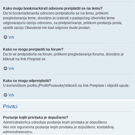
Kako mogu bookmarkirati odnosno pretplatiti se na temu?
Da bi bookmarkirao/la odnosno pretplatio/la se na temu, prilikom
pregledavanja teme, dovoljno je izabrati s padajućeg izbornika teme
odgovarajuću opciju odnosno, za pretplaćivanje, prilikom postanja posta,
upaliti opciju
Obavijesti me kad odgovor bude postan
.
Vrh
Kako se mogu pretplatiti na forum?
Da bi se pretplatio/la na forum, prilikom pregledavanja foruma, dovoljno je
kliknuti na link
Pretplati se
.
Vrh
Kako se mogu odpretplatiti?
U korisničkom profilu
[Profil/Postavke]
klikneš na link
Pretplate
i slijediš upute.
Vrh
Privitci
Postanje kojih privitaka je dopušteno?
Administrator/ica određuje postanje kojih privitaka je dopušteno.
Ako nisi siguran/na postanje kojih privitaka je dopušteno, kontaktiraj
administratora/icu.