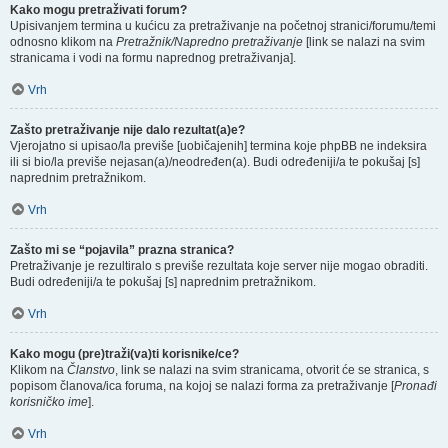
Kako mogu pretraživati forum?
Upisivanjem termina u kućicu za pretraživanje na početnoj stranici/forumu/temi
odnosno klikom na
Pretražnik/Napredno pretraživanje
[link se nalazi na svim
stranicama i vodi na formu naprednog pretraživanja].
Vrh
Zašto pretraživanje nije dalo rezultat(a)e?
Vjerojatno si upisao/la previše [uobičajenih] termina koje phpBB ne indeksira
ili si bio/la previše nejasan(a)/neodređen(a). Budi određeniji/a te pokušaj [s]
naprednim pretražnikom.
Vrh
Zašto mi se “pojavila” prazna stranica?
Pretraživanje je rezultiralo s previše rezultata koje server nije mogao obraditi.
Budi određeniji/a te pokušaj [s] naprednim pretražnikom.
Vrh
Kako mogu (pre)traži(va)ti korisnike/ce?
Klikom na
Članstvo
, link se nalazi na svim stranicama, otvorit će se stranica, s
popisom članova/ica foruma, na kojoj se nalazi forma za pretraživanje [
Pronađi
korisničko ime
].
Vrh