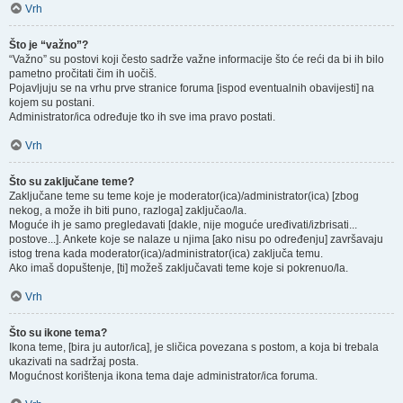
Vrh
Što je “važno”?
“Važno” su postovi koji često sadrže važne informacije što će reći da bi ih bilo
pametno pročitati čim ih uočiš.
Pojavljuju se na vrhu prve stranice foruma [ispod eventualnih obavijesti] na
kojem su postani.
Administrator/ica određuje tko ih sve ima pravo postati.
Vrh
Što su zaključane teme?
Zaključane teme su teme koje je moderator(ica)/administrator(ica) [zbog
nekog, a može ih biti puno, razloga] zaključao/la.
Moguće ih je samo pregledavati [dakle, nije moguće uređivati/izbrisati...
postove...]. Ankete koje se nalaze u njima [ako nisu po određenju] završavaju
istog trena kada moderator(ica)/administrator(ica) zaključa temu.
Ako imaš dopuštenje, [ti] možeš zaključavati teme koje si pokrenuo/la.
Vrh
Što su ikone tema?
Ikona teme, [bira ju autor/ica], je sličica povezana s postom, a koja bi trebala
ukazivati na sadržaj posta.
Mogućnost korištenja ikona tema daje administrator/ica foruma.