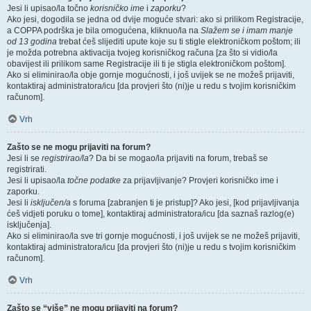
Jesi li upisao/la točno
korisničko ime
i
zaporku
?
Ako jesi, dogodila se jedna od dvije moguće stvari: ako si prilikom Registracije,
a COPPA podrška je bila omogućena, kliknuo/la na
Slažem se i imam manje
od 13 godina
trebat ćeš slijediti upute koje su ti stigle elektroničkom poštom; ili
je možda potrebna aktivacija tvojeg korisničkog računa [za što si vidio/la
obavijest ili prilikom same Registracije ili ti je stigla elektroničkom poštom].
Ako si eliminirao/la obje gornje mogućnosti, i još uvijek se ne možeš prijaviti,
kontaktiraj administratora/icu [da provjeri što (ni)je u redu s tvojim korisničkim
računom].
Vrh
Zašto se ne mogu prijaviti na forum?
Jesi li se
registrirao/la
? Da bi se mogao/la prijaviti na forum, trebaš se
registrirati.
Jesi li upisao/la
točne podatke
za prijavljivanje? Provjeri korisničko ime i
zaporku.
Jesi li
isključen/a
s foruma [zabranjen ti je pristup]? Ako jesi, [kod prijavljivanja
ćeš vidjeti poruku o tome], kontaktiraj administratora/icu [da saznaš razlog(e)
isključenja].
Ako si eliminirao/la sve tri gornje mogućnosti, i još uvijek se ne možeš prijaviti,
kontaktiraj administratora/icu [da provjeri što (ni)je u redu s tvojim korisničkim
računom].
Vrh
Zašto se “više” ne mogu prijaviti na forum?