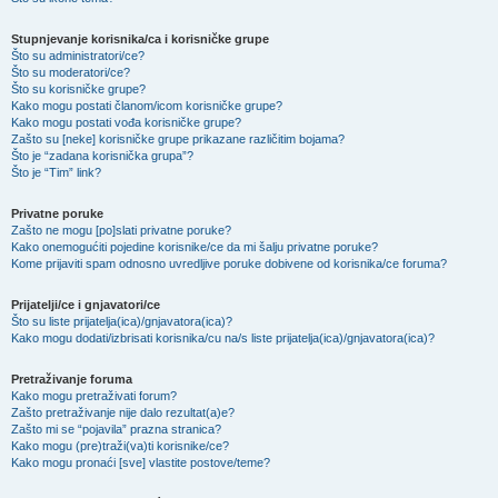
Stupnjevanje korisnika/ca i korisničke grupe
Što su administratori/ce?
Što su moderatori/ce?
Što su korisničke grupe?
Kako mogu postati članom/icom korisničke grupe?
Kako mogu postati vođa korisničke grupe?
Zašto su [neke] korisničke grupe prikazane različitim bojama?
Što je “zadana korisnička grupa”?
Što je “Tim” link?
Privatne poruke
Zašto ne mogu [po]slati privatne poruke?
Kako onemogućiti pojedine korisnike/ce da mi šalju privatne poruke?
Kome prijaviti spam odnosno uvredljive poruke dobivene od korisnika/ce foruma?
Prijatelji/ce i gnjavatori/ce
Što su liste prijatelja(ica)/gnjavatora(ica)?
Kako mogu dodati/izbrisati korisnika/cu na/s liste prijatelja(ica)/gnjavatora(ica)?
Pretraživanje foruma
Kako mogu pretraživati forum?
Zašto pretraživanje nije dalo rezultat(a)e?
Zašto mi se “pojavila” prazna stranica?
Kako mogu (pre)traži(va)ti korisnike/ce?
Kako mogu pronaći [sve] vlastite postove/teme?