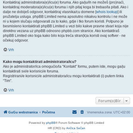
Kontaktiraj administratora(e)/icu(e) foruma. Ako ga/ju/ih ne možeš (pro)naći,
kontaktiraj moderatora(e)/icu(e) foruma i njih pitaj koga bi trebao/la pitati. Ako i
dalje ne dobiješ odgovor, kontaktiraj vlasnika/cu domene [
whois lookup
] ili
pružatelja usluga. phpBB Limited nema apsolutno nikakvu kontrolu i ne može
ni u kojem slučaju odgovarati za to kako, gdje i tko forum koristi. Potpuno je
besmisleno kontaktirati phpBB Limited u vezi bilo kakve pravne stvari koja nije
direktno vezana uz phpBB odnosno phpbb.com stranice. Ako kontaktiraš
phpBB Limited oko toga kako bilo koja treća stran(k)a koristi ovaj softver - ne
očekuj odgovor.
Vrh
Kako mogu kontaktirati administratora/icu?
Ako je administrator/ica omogućio/la “Kontakt” formu, putem iste, mogu ga/ju
kontaktirati svi/e korisnici/e foruma.
Registrirani/e korisnici/e administratora/icu mogu kontaktirati (i) putem linka
“Tim”.
Vrh
Forum(o)Bir
GuGu webstranica
Početna
Vremenska zona:
UTC+02:00
Powered by
phpBB
® Forum Software © phpBB Limited
HR (CRO) by
Ančica Sečan