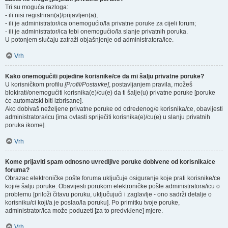
Tri su moguća razloga:
- ili nisi registriran(a)/prijavljen(a);
- ili je administrator/ica onemogućio/la privatne poruke za cijeli forum;
- ili je administrator/ica tebi onemogućio/la slanje privatnih poruka.
U potonjem slučaju zatraži objašnjenje od administratora/ice.
Vrh
Kako onemogućiti pojedine korisnike/ce da mi šalju privatne poruke?
U korisničkom profilu
[Profil/Postavke]
, postavljanjem pravila, možeš
blokirati/onemogućiti korisnika(e)/cu(e) da ti šalje(u) privatne poruke [poruke
će automatski biti izbrisane].
Ako dobivaš neželjene privatne poruke od određenog/e korisnika/ce, obavijesti
administratora/icu [ima ovlasti spriječiti korisnika(e)/cu(e) u slanju privatnih
poruka ikome].
Vrh
Kome prijaviti spam odnosno uvredljive poruke dobivene od korisnika/ce
foruma?
Obrazac elektroničke pošte foruma uključuje osiguranje koje prati korisnike/ce
koji/e šalju poruke. Obavijesti porukom elektroničke pošte administratora/icu o
problemu [priloži čitavu poruku, uključujući i zaglavlje - ono sadrži detalje o
korisniku/ci koji/a je poslao/la poruku]. Po primitku tvoje poruke,
administrator/ica može poduzeti [za to predviđene] mjere.
Vrh