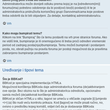
Zašto [moj] post treba biti odobren?
Administrator/ica može donijeti odluku prema kojoj je na [određenom(im)]
forumu(ima) potrebno odobrenje da bi post(ovi) bio(li) postan(i) ili te je
administrator/ica pridružio/la korisničkoj grupi članovima/icama koje postove
treba odobriti da bi bili objavljeni. Za detalje, kontaktiraj administratora/icu.
Vrh
Kako mogu bumpirati temu?
Klikom na link “Bumpiraj” što će temu postaviti na vrh prve stranice foruma. Ako
ne vidiš link, bumpiranje je ili onemogućeno ili treba proći određen vremenski
period od zadnjeg posta(nja)/bumpiranja. Temu možeš bumpirati i postanjem
posta, no, obrati pažnju na pravila foruma jer postoji mogućnost da je pravilima
zabranjeno bumpiranje postanjem.
Vrh
Uređivanje i tipovi tema
Što je BBKod?
BBKod je specijalna implementacija HTMLa.
Mogućnost korištenja BBKoda daje administrator/ica foruma (de)aktiviranjem
ove opcije. Bez obzira na to što je administrator/ica odredio/la, opcionalno
sam/a možeš (de)aktivirati korištenje BBKoda.
BBKod je sličan HTMLu u stilu; tagovi se umeću u vitičaste zagrade [i] [umjesto
<i>] (a) što nudi veću kontrolu prikaza. Kod [tagovi] se može pisati ručno, no,
ovisno o predlošku kojeg koristiš, vidjet ćeš da je dodavanje BBKoda