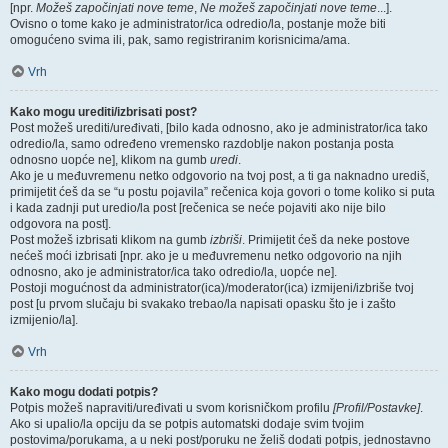
[npr.
Možeš započinjati nove teme
,
Ne možeš započinjati nove teme
...].
Ovisno o tome kako je administrator/ica odredio/la, postanje može biti
omogućeno svima ili, pak, samo registriranim korisnicima/ama.
Vrh
Kako mogu urediti/izbrisati post?
Post možeš urediti/uređivati, [bilo kada odnosno, ako je administrator/ica tako
odredio/la, samo određeno vremensko razdoblje nakon postanja posta
odnosno uopće ne], klikom na gumb
uredi
.
Ako je u međuvremenu netko odgovorio na tvoj post, a ti ga naknadno urediš,
primijetit ćeš da se “u postu pojavila” rečenica koja govori o tome koliko si puta
i kada zadnji put uredio/la post [rečenica se neće pojaviti ako nije bilo
odgovora na post].
Post možeš izbrisati klikom na gumb
izbriši
. Primijetit ćeš da neke postove
nećeš moći izbrisati [npr. ako je u međuvremenu netko odgovorio na njih
odnosno, ako je administrator/ica tako odredio/la, uopće ne].
Postoji mogućnost da administrator(ica)/moderator(ica) izmijeni/izbriše tvoj
post [u prvom slučaju bi svakako trebao/la napisati opasku što je i zašto
izmijenio/la].
Vrh
Kako mogu dodati potpis?
Potpis možeš napraviti/uređivati u svom korisničkom profilu
[Profil/Postavke]
.
Ako si upalio/la opciju da se potpis automatski dodaje svim tvojim
postovima/porukama, a u neki post/poruku ne želiš dodati potpis, jednostavno