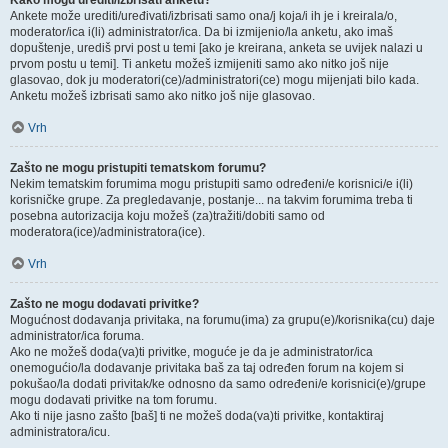
Kako mogu urediti/izbrisati anketu?
Ankete može urediti/uređivati/izbrisati samo ona/j koja/i ih je i kreirala/o,
moderator/ica i(li) administrator/ica. Da bi izmijenio/la anketu, ako imaš
dopuštenje, urediš prvi post u temi [ako je kreirana, anketa se uvijek nalazi u
prvom postu u temi]. Ti anketu možeš izmijeniti samo ako nitko još nije
glasovao, dok ju moderatori(ce)/administratori(ce) mogu mijenjati bilo kada.
Anketu možeš izbrisati samo ako nitko još nije glasovao.
Vrh
Zašto ne mogu pristupiti tematskom forumu?
Nekim tematskim forumima mogu pristupiti samo određeni/e korisnici/e i(li)
korisničke grupe. Za pregledavanje, postanje... na takvim forumima treba ti
posebna autorizacija koju možeš (za)tražiti/dobiti samo od
moderatora(ice)/administratora(ice).
Vrh
Zašto ne mogu dodavati privitke?
Mogućnost dodavanja privitaka, na forumu(ima) za grupu(e)/korisnika(cu) daje
administrator/ica foruma.
Ako ne možeš doda(va)ti privitke, moguće je da je administrator/ica
onemogućio/la dodavanje privitaka baš za taj određen forum na kojem si
pokušao/la dodati privitak/ke odnosno da samo određeni/e korisnici(e)/grupe
mogu dodavati privitke na tom forumu.
Ako ti nije jasno zašto [baš] ti ne možeš doda(va)ti privitke, kontaktiraj
administratora/icu.