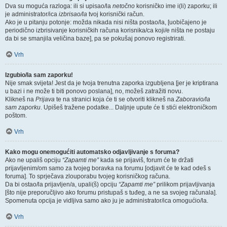
Dva su moguća razloga: ili si upisao/la
netočno
korisničko ime i(li) zaporku; ili
je administrator/ica
izbrisao/la
tvoj korisnički račun.
Ako je u pitanju potonje: možda nikada nisi ništa postao/la, [uobičajeno je
periodično izbrisivanje korisničkih računa korisnika/ca koji/e ništa ne postaju
da bi se smanjila veličina baze], pa se pokušaj ponovo registrirati.
Vrh
Izgubio/la sam zaporku!
Nije smak svijeta! Jest da je tvoja trenutna zaporka izgubljena [jer je kriptirana
u bazi i ne može ti biti ponovo poslana], no, možeš zatražiti novu.
Klikneš na
Prijava
te na stranici koja će ti se otvoriti klikneš na
Zaboravio/la
sam zaporku
. Upišeš tražene podatke... Daljnje upute će ti stići elektroničkom
poštom.
Vrh
Kako mogu onemogućiti automatsko odjavljivanje s foruma?
Ako ne upališ opciju
“Zapamti me”
kada se prijaviš, forum će te držati
prijavljenim/om samo za tvojeg boravka na forumu [odjavit će te kad odeš s
foruma]. To sprječava zlouporabu tvojeg korisničkog računa.
Da bi ostao/la prijavljen/a, upali(š) opciju
“Zapamti me”
prilikom prijavljivanja
[što nije preporučljivo ako forumu pristupaš s tuđeg, a ne sa svojeg računala].
Spomenuta opcija je vidljiva samo ako ju je administrator/ica omogućio/la.
Vrh