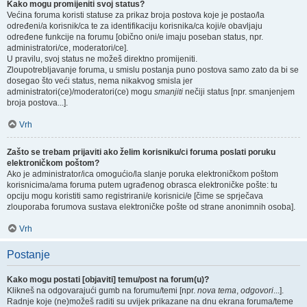
Kako mogu promijeniti svoj status?
Većina foruma koristi statuse za prikaz broja postova koje je postao/la
određeni/a korisnik/ca te za identifikaciju korisnika/ca koji/e obavljaju
određene funkcije na forumu [obično oni/e imaju poseban status, npr.
administratori/ce, moderatori/ce].
U pravilu, svoj status ne možeš direktno promijeniti.
Zloupotrebljavanje foruma, u smislu postanja puno postova samo zato da bi se
dosegao što veći status, nema nikakvog smisla jer
administratori(ce)/moderatori(ce) mogu
smanjiti
nečiji status [npr. smanjenjem
broja postova...].
Vrh
Zašto se trebam prijaviti ako želim korisniku/ci foruma poslati poruku
elektroničkom poštom?
Ako je administrator/ica omogućio/la slanje poruka elektroničkom poštom
korisnicima/ama foruma putem ugrađenog obrasca elektroničke pošte: tu
opciju mogu koristiti samo registrirani/e korisnici/e [čime se sprječava
zlouporaba forumova sustava elektroničke pošte od strane anonimnih osoba].
Vrh
Postanje
Kako mogu postati [objaviti] temu/post na forum(u)?
Klikneš na odgovarajući gumb na forumu/temi [npr.
nova tema
,
odgovori
...].
Radnje koje (ne)možeš raditi su uvijek prikazane na dnu ekrana foruma/teme