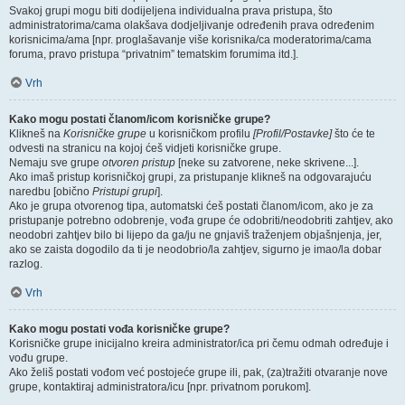
Svakoj grupi mogu biti dodijeljena individualna prava pristupa, što
administratorima/cama olakšava dodjeljivanje određenih prava određenim
korisnicima/ama [npr. proglašavanje više korisnika/ca moderatorima/cama
foruma, pravo pristupa “privatnim” tematskim forumima itd.].
Vrh
Kako mogu postati članom/icom korisničke grupe?
Klikneš na
Korisničke grupe
u korisničkom profilu
[Profil/Postavke]
što će te
odvesti na stranicu na kojoj ćeš vidjeti korisničke grupe.
Nemaju sve grupe
otvoren pristup
[neke su zatvorene, neke skrivene...].
Ako imaš pristup korisničkoj grupi, za pristupanje klikneš na odgovarajuću
naredbu [obično
Pristupi grupi
].
Ako je grupa otvorenog tipa, automatski ćeš postati članom/icom, ako je za
pristupanje potrebno odobrenje, vođa grupe će odobriti/neodobriti zahtjev, ako
neodobri zahtjev bilo bi lijepo da ga/ju ne gnjaviš traženjem objašnjenja, jer,
ako se zaista dogodilo da ti je neodobrio/la zahtjev, sigurno je imao/la dobar
razlog.
Vrh
Kako mogu postati vođa korisničke grupe?
Korisničke grupe inicijalno kreira administrator/ica pri čemu odmah određuje i
vođu grupe.
Ako želiš postati vođom već postojeće grupe ili, pak, (za)tražiti otvaranje nove
grupe, kontaktiraj administratora/icu [npr. privatnom porukom].