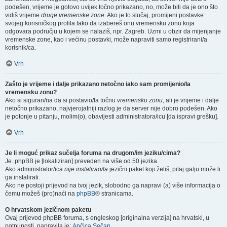
podešen, vrijeme je gotovo uvijek točno prikazano, no, može biti da je ono što
vidiš vrijeme
druge vremenske zone
. Ako je to slučaj, promijeni postavke
svojeg korisničkog profila tako da izabereš onu vremensku zonu koja
odgovara području u kojem se nalaziš, npr. Zagreb. Uzmi u obzir da mijenjanje
vremenske zone, kao i većinu postavki, može napraviti samo registrirani/a
korisnik/ca.
Vrh
Zašto je vrijeme i dalje prikazano netočno iako sam promijenio/la
vremensku zonu?
Ako si siguran/na da si postavio/la točnu
vremensku zonu
, ali je vrijeme i dalje
netočno prikazano, najvjerojatniji razlog je da server nije dobro podešen. Ako
je potonje u pitanju, molim(o), obavijesti administratora/icu [da ispravi grešku].
Vrh
Je li moguć prikaz sučelja foruma na drugom/im jeziku/cima?
Je. phpBB je [lokaliziran] preveden na više od 50 jezika.
Ako administrator/ica
nije instalirao/la
jezični paket koji želiš, pitaj ga/ju može li
ga instalirati.
Ako ne postoji prijevod na tvoj jezik, slobodno ga napravi (a) više informacija o
čemu možeš (pro)naći na
phpBB
® stranicama.
O hrvatskom jezičnom paketu
Ovaj prijevod phpBB foruma, s engleskog [originalna verzija] na hrvatski, u
potpunosti, napravila je:
Ančica Sečan
.