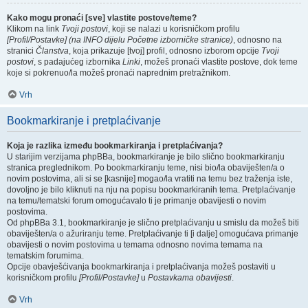
Kako mogu pronaći [sve] vlastite postove/teme?
Klikom na link
Tvoji postovi
, koji se nalazi u korisničkom profilu
[Profil/Postavke] (na INFO dijelu Početne izborničke stranice)
, odnosno na
stranici
Članstva
, koja prikazuje [tvoj] profil, odnosno izborom opcije
Tvoji
postovi
, s padajućeg izbornika
Linki
, možeš pronaći vlastite postove, dok teme
koje si pokrenuo/la možeš pronaći naprednim pretražnikom.
Vrh
Bookmarkiranje i pretplaćivanje
Koja je razlika između bookmarkiranja i pretplaćivanja?
U starijim verzijama phpBBa, bookmarkiranje je bilo slično bookmarkiranju
stranica preglednikom. Po bookmarkiranju teme, nisi bio/la obaviješten/a o
novim postovima, ali si se [kasnije] mogao/la vratiti na temu bez traženja iste,
dovoljno je bilo kliknuti na nju na popisu bookmarkiranih tema. Pretplaćivanje
na temu/tematski forum omogućavalo ti je primanje obavijesti o novim
postovima.
Od phpBBa 3.1, bookmarkiranje je slično pretplaćivanju u smislu da možeš biti
obaviješten/a o ažuriranju teme. Pretplaćivanje ti [i dalje] omogućava primanje
obavijesti o novim postovima u temama odnosno novima temama na
tematskim forumima.
Opcije obavješćivanja bookmarkiranja i pretplaćivanja možeš postaviti u
korisničkom profilu
[Profil/Postavke]
u
Postavkama obavijesti
.
Vrh