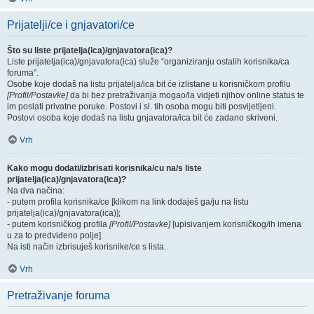
Prijatelji/ce i gnjavatori/ce
Što su liste prijatelja(ica)/gnjavatora(ica)?
Liste prijatelja(ica)/gnjavatora(ica) služe “organiziranju ostalih korisnika/ca
foruma”.
Osobe koje dodaš na listu prijatelja/ica bit će izlistane u korisničkom profilu
[Profil/Postavke]
da bi bez pretraživanja mogao/la vidjeti njihov online status te
im poslati privatne poruke. Postovi i sl. tih osoba mogu biti posvijetljeni.
Postovi osoba koje dodaš na listu gnjavatora/ica bit će zadano skriveni.
Vrh
Kako mogu dodati/izbrisati korisnika/cu na/s liste
prijatelja(ica)/gnjavatora(ica)?
Na dva načina:
- putem profila korisnika/ce [klikom na link dodaješ ga/ju na listu
prijatelja(ica)/gnjavatora(ica)];
- putem korisničkog profila
[Profil/Postavke]
[upisivanjem korisničkog/ih imena
u za to predviđeno polje].
Na isti način izbrisuješ korisnike/ce s lista.
Vrh
Pretraživanje foruma