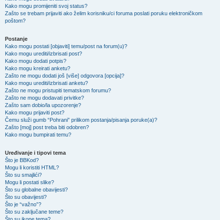
Kako mogu promijeniti svoj status?
Zašto se trebam prijaviti ako želim korisniku/ci foruma poslati poruku elektroničkom
poštom?
Postanje
Kako mogu postati [objaviti] temu/post na forum(u)?
Kako mogu urediti/izbrisati post?
Kako mogu dodati potpis?
Kako mogu kreirati anketu?
Zašto ne mogu dodati još [više] odgovora [opcija]?
Kako mogu urediti/izbrisati anketu?
Zašto ne mogu pristupiti tematskom forumu?
Zašto ne mogu dodavati privitke?
Zašto sam dobio/la upozorenje?
Kako mogu prijaviti post?
Čemu služi gumb “Pohrani” prilikom postanja/pisanja poruke(a)?
Zašto [moj] post treba biti odobren?
Kako mogu bumpirati temu?
Uređivanje i tipovi tema
Što je BBKod?
Mogu li koristiti HTML?
Što su smajlići?
Mogu li postati slike?
Što su globalne obavijesti?
Što su obavijesti?
Što je “važno”?
Što su zaključane teme?
Što su ikone tema?