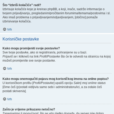
Što “Izbriši kolačiće” radi?
Izbrisuje kolačiće koje je kreirao phpBB, a koji, inače, sadrže informacije o
tvojem prijavljivanju, pregledanim/pročitanim forumima/temama/postovima i sl.
Ako imaš problema s prijavljivanjem/odjavljivanjem, [obično] pomaže
izbrisivanje kolačića.
Vrh
Korisničke postavke
Kako mogu promijeniti svoje postavke?
Sve tvoje postavke, ako si registriran/a, pohranjene su u bazi.
Prijaviš se
i klikneš na link
Profil/Postavke
što će te odvesti na stranicu na kojoj
možeš promijenite sve svoje postavke.
Vrh
Kako mogu onemogućiti pojavu mog korisničkog imena na online popisu?
U korisničkom profilu [
Profil/Postavke
] upališ opciju
Sakrij moj online status
[čime ćeš (p)ostati vidljiv/a samo sebi i administratoru/ici, a za ostale ćeš
postati skriven/a].
Vrh
Zašto je vrijeme prikazano netočno?
Zanemarimo li mogućnost, što se vrlo rijetko događa, da server nije dobro