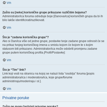
Vrh
Zašto su [neke] korisničke grupe prikazane različitim bojama?
Administrator/ica foruma određuje boje [članova/ica] korisničkih grupa da bi ih
bilo lakše identificirati/razlikovati.
Vrh
Što je “zadana korisnička grupa”?
Ako si član/ica više od jedne grupe, postavke tvoje zadane grupe odnosit će se
na prikaz tvojeg korisničkog imena u smislu kojom će bojom te s kojim
statusom biti prikazano. Administrator/ica može odobriti promjenu zadane
grupe putem korisničkog profila
[Profil/Postavke]
.
Vrh
Što je “Tim” link?
Link koji vodi na stranicu na kojoj se nalazi lista “osoblja” foruma [popis
administratora/ica i moderatora/ica, koje grupe/forume
administriraju/moderiraju i sl.].
Vrh
Privatne poruke
Zašto ne mogu [po]slati privatne poruke?