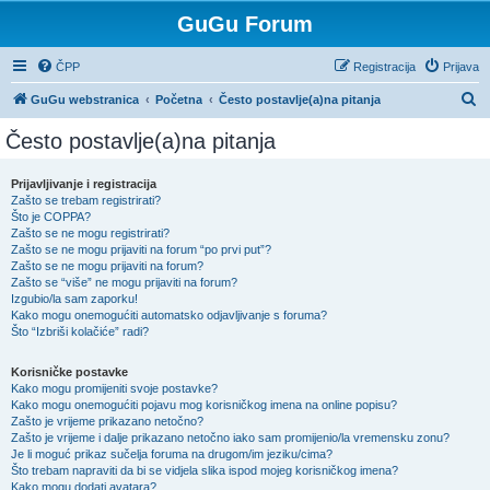
GuGu Forum
ČPP
Registracija
Prijava
P
GuGu webstranica
Početna
Često postavlje(a)na pitanja
r
Često postavlje(a)na pitanja
e
t
Prijavljivanje i registracija
Zašto se trebam registrirati?
r
Što je COPPA?
a
Zašto se ne mogu registrirati?
Zašto se ne mogu prijaviti na forum “po prvi put”?
ž
Zašto se ne mogu prijaviti na forum?
Zašto se “više” ne mogu prijaviti na forum?
n
Izgubio/la sam zaporku!
i
Kako mogu onemogućiti automatsko odjavljivanje s foruma?
Što “Izbriši kolačiće” radi?
k
Korisničke postavke
Kako mogu promijeniti svoje postavke?
Kako mogu onemogućiti pojavu mog korisničkog imena na online popisu?
Zašto je vrijeme prikazano netočno?
Zašto je vrijeme i dalje prikazano netočno iako sam promijenio/la vremensku zonu?
Je li moguć prikaz sučelja foruma na drugom/im jeziku/cima?
Što trebam napraviti da bi se vidjela slika ispod mojeg korisničkog imena?
Kako mogu dodati avatara?