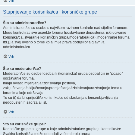
Vrh
Stupnjevanje korisnika/ca i korisničke grupe
Što su administratori/ce?
Administratori/ce su osobe s najvišom razinom kontrole nad cijelim forumom.
Mogu kontrolirati sve aspekte foruma [postavljanje dopuštenja, isključivanje
korisnika/ca, stvaranje korisničkih grupa/moderatora(ica), moderiranje foruma
itd.], [a sve] ovisno o tome koja im je prava dodijelio/la glavni/a
administrator/ica.
Vrh
Što su moderatori/ce?
Moderatori/ce su osobe [osoba ili (korisnička) grupa osoba] čiji je
“posao”
održavanje foruma.
Imaju ovlasti mijenjanja/izbrisivanja postova,
zaključavanja/otključavanja/premještanja/izbrisivanja/razdvajanja tema u
forumima koje održavaju.
Tu su (i) da bi spriječili/e korisnike/ce od skretanja s tema/objavljivanja
nedopuštenih sadržaja i sl.
Vrh
Što su korisničke grupe?
Korisničke grupe su grupe u koje administratori/ce grupiraju korisnike/ce.
Svaki/a korisnik/ca može pripadati većem broju grupa.