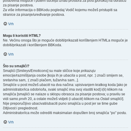
postovima moguće i putem sučelja iznad prostora za post [poruku] na obrascu
za pisanje postova.
Za više informacija o BBKodu pogledaj Vodič kojemu možeš pristupiti sa
stranice za pisanje/uređivanje postova.
Vrh
Mogu li koristiti HTML?
Ne. Većinu onoga što je moguće dobiti/prikazati korištenjem HTMLa moguće je
dobiti/prikazati i korištenjem BBKoda.
Vrh
Što su smajlići?
Smajlići [Smileys/Emoticons] su male sličice koje
prikazuju
emocije/razmišljanja osobe [koja ih je
ubacila
u post, npr. :) znači smijem se,
sretan/na sam, :( znači plačem, tužan/na sam...].
Smajliće u post možeš
ubaciti
na dva načina: upisivanjem kratkog koda [ako je
administrator/ica odobrio/la, svaki smajlić ima svoj vlastiti kod] i(li) klikom na
smajlića [smajlići se nalaze u sklopu obrasca za pisanje postova; u pravilu se
vidi samo
prvih
20, a ostale možeš vidjeti (i
ubaciti
) klikom na
Ostali smajlići
].
Nije preporučljivo ubacivati/ubaciti puno smajlića u post jer se time gube
čitljivost i preglednost.
Administrator/ica može odrediti maksimalan dopušten broj smajlića “po” postu.
Vrh