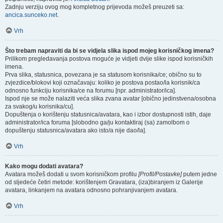
Zadnju verziju ovog mog kompletnog prijevoda možeš preuzeti sa:
ancica.sunceko.net
.
Vrh
Što trebam napraviti da bi se vidjela slika ispod mojeg korisničkog imena?
Prilikom pregledavanja postova moguće je vidjeti dvije slike ispod korisničkih
imena.
Prva slika, statusnica, povezana je sa statusom korisnika/ce; obično su to
zvjezdice/blokovi koji označavaju: koliko je postova postao/la korisnik/ca
odnosno funkciju korisnika/ce na forumu [npr. administrator/ica].
Ispod nje se može nalaziti veća slika zvana avatar [obično jedinstvena/osobna
za svakog/u korisnika/cu].
Dopuštenja o korištenju statusnica/avatara, kao i izbor dostupnosti istih, daje
administrator/ica foruma [slobodno ga/ju kontaktiraj (sa) zamolbom o
dopuštenju statusnica/avatara ako isto/a nije dao/la].
Vrh
Kako mogu dodati avatara?
Avatara možeš dodati u svom korisničkom profilu
[Profil/Postavke]
putem jedne
od sljedeće četiri metode: korištenjem Gravatara, (iza)biranjem iz Galerije
avatara, linkanjem na avatara odnosno pohranjivanjem avatara.
Vrh