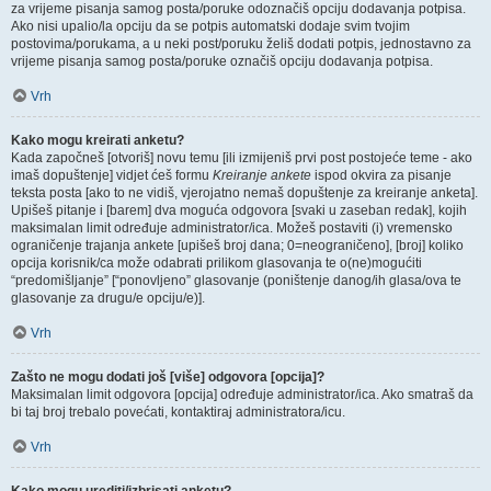
za vrijeme pisanja samog posta/poruke odoznačiš opciju dodavanja potpisa.
Ako nisi upalio/la opciju da se potpis automatski dodaje svim tvojim
postovima/porukama, a u neki post/poruku želiš dodati potpis, jednostavno za
vrijeme pisanja samog posta/poruke označiš opciju dodavanja potpisa.
Vrh
Kako mogu kreirati anketu?
Kada započneš [otvoriš] novu temu [ili izmijeniš prvi post postojeće teme - ako
imaš dopuštenje] vidjet ćeš formu
Kreiranje ankete
ispod okvira za pisanje
teksta posta [ako to ne vidiš, vjerojatno nemaš dopuštenje za kreiranje anketa].
Upišeš pitanje i [barem] dva moguća odgovora [svaki u zaseban redak], kojih
maksimalan limit određuje administrator/ica. Možeš postaviti (i) vremensko
ograničenje trajanja ankete [upišeš broj dana; 0=neograničeno], [broj] koliko
opcija korisnik/ca može odabrati prilikom glasovanja te o(ne)mogućiti
“predomišljanje” [“ponovljeno” glasovanje (poništenje danog/ih glasa/ova te
glasovanje za drugu/e opciju/e)].
Vrh
Zašto ne mogu dodati još [više] odgovora [opcija]?
Maksimalan limit odgovora [opcija] određuje administrator/ica. Ako smatraš da
bi taj broj trebalo povećati, kontaktiraj administratora/icu.
Vrh