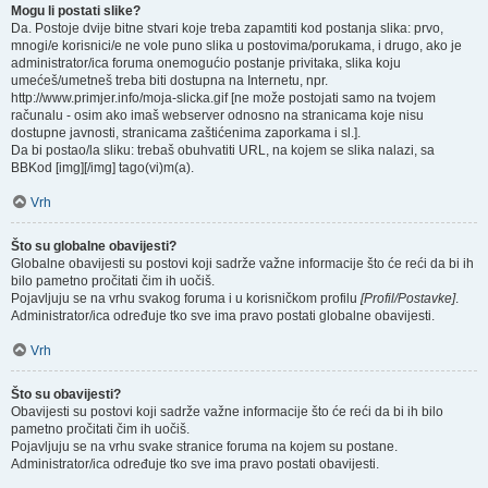
Mogu li postati slike?
Da. Postoje dvije bitne stvari koje treba zapamtiti kod postanja slika: prvo,
mnogi/e korisnici/e ne vole puno slika u postovima/porukama, i drugo, ako je
administrator/ica foruma onemogućio postanje privitaka, slika koju
umećeš/umetneš treba biti dostupna na Internetu, npr.
http://www.primjer.info/moja-slicka.gif [ne može postojati samo na tvojem
računalu - osim ako imaš webserver odnosno na stranicama koje nisu
dostupne javnosti, stranicama zaštićenima zaporkama i sl.].
Da bi postao/la sliku: trebaš obuhvatiti URL, na kojem se slika nalazi, sa
BBKod [img][/img] tago(vi)m(a).
Vrh
Što su globalne obavijesti?
Globalne obavijesti su postovi koji sadrže važne informacije što će reći da bi ih
bilo pametno pročitati čim ih uočiš.
Pojavljuju se na vrhu svakog foruma i u korisničkom profilu
[Profil/Postavke]
.
Administrator/ica određuje tko sve ima pravo postati globalne obavijesti.
Vrh
Što su obavijesti?
Obavijesti su postovi koji sadrže važne informacije što će reći da bi ih bilo
pametno pročitati čim ih uočiš.
Pojavljuju se na vrhu svake stranice foruma na kojem su postane.
Administrator/ica određuje tko sve ima pravo postati obavijesti.