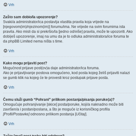
Vrh
Zašto sam dobio/la upozorenje?
Svaki/a administrator/ica postavlja vlastita pravila koja vrijede na
[njegovom(im)/njezinom(im)] forumu/ima. Ne vrijede na svim forumima ista
pravila. Ako misli da si prekršio/la [jedno od/više] pravila, može te upozoriti. Ako
dobiješ upozorenje, imaj na umu da je to odluka administratora/ice foruma te
da phpBB Limited nema ništa s time.
Vrh
Kako mogu prijaviti post?
Mogućnost prijave post(ov)a daje administrator/ica foruma.
Ako je prijavljivanje postova omogućeno, kod posta kojeg želiš prijaviti nalazi
se gumb klik na kojeg će te provesti kroz postupak prijave posta.
Vrh
Čemu služi gumb “Pohrani” prilikom postanja/pisanja poruke(a)?
Omogućuje pohranjivanje [skice] posta/poruke, koji/a naknadno može biti
završen/a i postan/poslana, a što je moguće iz korisničkog profila
[Profil/Postavke]
odnosno prilikom postanja [
Učitaj
].
Vrh