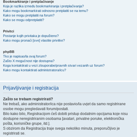
Bookmarkiranje i pretplaćivanje
Koja je razlika između bookmarkiranja i pretplaćivanja?
Kako mogu bookmarkirati odnosno pretplatiti se na temu?
Kako se mogu pretplatiti na forum?
Kako se mogu odpretplatiti?
Privitci
Postanje kojih privitaka je dopušteno?
Kako mogu pronaći [sve] vlastite privitke?
phpBB
Tko je napisao/la ovaj forum?
Zašto X mogućnost nije dostupna?
Koga kontaktirati u vezi zlouporabe/pravnih stvari vezanih uz forum?
Kako mogu kontaktirati administratora/icu?
Prijavljivanje i registracija
Zašto se trebam registrirati?
Ne trebaš, ako administrator/ica nije postavio/la uvjet da samo registrirane
osobe mogu pregledavati forum/postati.
Bilo kako bilo, Registracijom ćeš dobiti pristup dodatnim opcijama koje nisu
dostupne neregistriranim osobama [avatari, privatne poruke, elektronička
pošta, korisničke grupe, itd.].
S obzirom da Registracija traje svega nekoliko minuta, preporučljivo je
registrirati se.