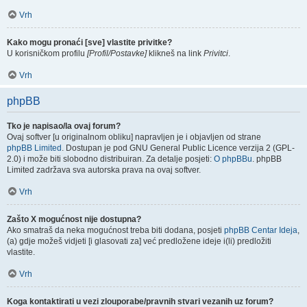
Vrh
Kako mogu pronaći [sve] vlastite privitke?
U korisničkom profilu
[Profil/Postavke]
klikneš na link
Privitci
.
Vrh
phpBB
Tko je napisao/la ovaj forum?
Ovaj softver [u originalnom obliku] napravljen je i objavljen od strane
phpBB Limited
. Dostupan je pod GNU General Public Licence verzija 2 (GPL-
2.0) i može biti slobodno distribuiran. Za detalje posjeti:
O phpBBu
. phpBB
Limited zadržava sva autorska prava na ovaj softver.
Vrh
Zašto X mogućnost nije dostupna?
Ako smatraš da neka mogućnost treba biti dodana, posjeti
phpBB Centar Ideja
,
(a) gdje možeš vidjeti [i glasovati za] već predložene ideje i(li) predložiti
vlastite.
Vrh
Koga kontaktirati u vezi zlouporabe/pravnih stvari vezanih uz forum?