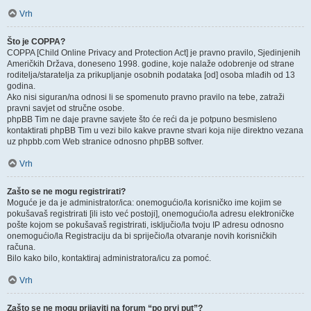
Vrh
Što je COPPA?
COPPA [Child Online Privacy and Protection Act] je pravno pravilo, Sjedinjenih
Američkih Država, doneseno 1998. godine, koje nalaže odobrenje od strane
roditelja/staratelja za prikupljanje osobnih podataka [od] osoba mlađih od 13
godina.
Ako nisi siguran/na odnosi li se spomenuto pravno pravilo na tebe, zatraži
pravni savjet od stručne osobe.
phpBB Tim ne daje pravne savjete što će reći da je potpuno besmisleno
kontaktirati phpBB Tim u vezi bilo kakve pravne stvari koja nije direktno vezana
uz phpbb.com Web stranice odnosno phpBB softver.
Vrh
Zašto se ne mogu registrirati?
Moguće je da je administrator/ica: onemogućio/la korisničko ime kojim se
pokušavaš registrirati [ili isto već postoji], onemogućio/la adresu elektroničke
pošte kojom se pokušavaš registrirati, isključio/la tvoju IP adresu odnosno
onemogućio/la Registraciju da bi spriječio/la otvaranje novih korisničkih
računa.
Bilo kako bilo, kontaktiraj administratora/icu za pomoć.
Vrh
Zašto se ne mogu prijaviti na forum “po prvi put”?