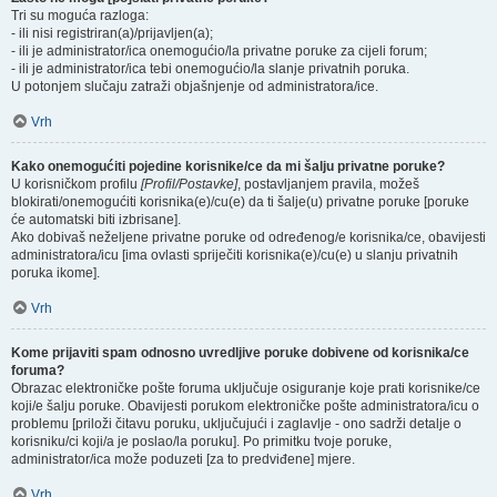
Tri su moguća razloga:
- ili nisi registriran(a)/prijavljen(a);
- ili je administrator/ica onemogućio/la privatne poruke za cijeli forum;
- ili je administrator/ica tebi onemogućio/la slanje privatnih poruka.
U potonjem slučaju zatraži objašnjenje od administratora/ice.
Vrh
Kako onemogućiti pojedine korisnike/ce da mi šalju privatne poruke?
U korisničkom profilu
[Profil/Postavke]
, postavljanjem pravila, možeš
blokirati/onemogućiti korisnika(e)/cu(e) da ti šalje(u) privatne poruke [poruke
će automatski biti izbrisane].
Ako dobivaš neželjene privatne poruke od određenog/e korisnika/ce, obavijesti
administratora/icu [ima ovlasti spriječiti korisnika(e)/cu(e) u slanju privatnih
poruka ikome].
Vrh
Kome prijaviti spam odnosno uvredljive poruke dobivene od korisnika/ce
foruma?
Obrazac elektroničke pošte foruma uključuje osiguranje koje prati korisnike/ce
koji/e šalju poruke. Obavijesti porukom elektroničke pošte administratora/icu o
problemu [priloži čitavu poruku, uključujući i zaglavlje - ono sadrži detalje o
korisniku/ci koji/a je poslao/la poruku]. Po primitku tvoje poruke,
administrator/ica može poduzeti [za to predviđene] mjere.
Vrh