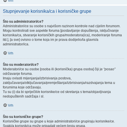
Vrh
Stupnjevanje korisnika/ca i korisničke grupe
Što su administratori/ce?
Administratori/ce su osobe s najvišom razinom kontrole nad cijelim forumom.
Mogu kontrolirati sve aspekte foruma [postavljanje dopuštenja, isključivanje
korisnika/ca, stvaranje korisničkih grupa/moderatora(ica), moderiranje foruma
itd.], [a sve] ovisno o tome koja im je prava dodijelio/la glavni/a
administrator/ica.
Vrh
Što su moderatori/ce?
Moderatori/ce su osobe [osoba ili (korisnička) grupa osoba] čiji je
“posao”
održavanje foruma.
Imaju ovlasti mijenjanja/izbrisivanja postova,
zaključavanja/otključavanja/premještanja/izbrisivanja/razdvajanja tema u
forumima koje održavaju.
Tu su (i) da bi spriječili/e korisnike/ce od skretanja s tema/objavljivanja
nedopuštenih sadržaja i sl.
Vrh
Što su korisničke grupe?
Korisničke grupe su grupe u koje administratori/ce grupiraju korisnike/ce.
Svaki/a korisnik/ca može pripadati većem broju grupa.