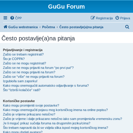
GuGu Forum
ČPP
Registracija
Prijava
P
GuGu webstranica
Početna
Često postavlje(a)na pitanja
r
Često postavlje(a)na pitanja
e
t
Prijavljivanje i registracija
Zašto se trebam registrirati?
r
Što je COPPA?
a
Zašto se ne mogu registrirati?
Zašto se ne mogu prijaviti na forum “po prvi put”?
ž
Zašto se ne mogu prijaviti na forum?
Zašto se “više” ne mogu prijaviti na forum?
n
Izgubio/la sam zaporku!
i
Kako mogu onemogućiti automatsko odjavljivanje s foruma?
Što “Izbriši kolačiće” radi?
k
Korisničke postavke
Kako mogu promijeniti svoje postavke?
Kako mogu onemogućiti pojavu mog korisničkog imena na online popisu?
Zašto je vrijeme prikazano netočno?
Zašto je vrijeme i dalje prikazano netočno iako sam promijenio/la vremensku zonu?
Je li moguć prikaz sučelja foruma na drugom/im jeziku/cima?
Što trebam napraviti da bi se vidjela slika ispod mojeg korisničkog imena?
Kako mogu dodati avatara?