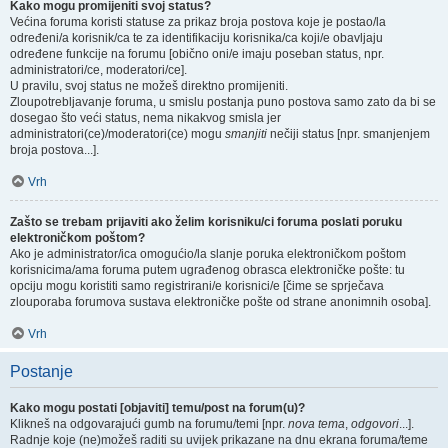
Kako mogu promijeniti svoj status?
Većina foruma koristi statuse za prikaz broja postova koje je postao/la
određeni/a korisnik/ca te za identifikaciju korisnika/ca koji/e obavljaju
određene funkcije na forumu [obično oni/e imaju poseban status, npr.
administratori/ce, moderatori/ce].
U pravilu, svoj status ne možeš direktno promijeniti.
Zloupotrebljavanje foruma, u smislu postanja puno postova samo zato da bi se
dosegao što veći status, nema nikakvog smisla jer
administratori(ce)/moderatori(ce) mogu
smanjiti
nečiji status [npr. smanjenjem
broja postova...].
Vrh
Zašto se trebam prijaviti ako želim korisniku/ci foruma poslati poruku
elektroničkom poštom?
Ako je administrator/ica omogućio/la slanje poruka elektroničkom poštom
korisnicima/ama foruma putem ugrađenog obrasca elektroničke pošte: tu
opciju mogu koristiti samo registrirani/e korisnici/e [čime se sprječava
zlouporaba forumova sustava elektroničke pošte od strane anonimnih osoba].
Vrh
Postanje
Kako mogu postati [objaviti] temu/post na forum(u)?
Klikneš na odgovarajući gumb na forumu/temi [npr.
nova tema
,
odgovori
...].
Radnje koje (ne)možeš raditi su uvijek prikazane na dnu ekrana foruma/teme