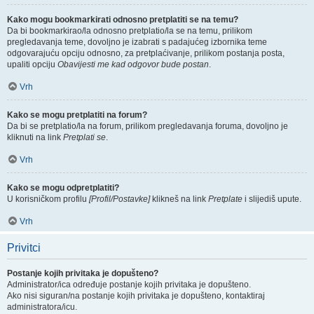
Kako mogu bookmarkirati odnosno pretplatiti se na temu?
Da bi bookmarkirao/la odnosno pretplatio/la se na temu, prilikom
pregledavanja teme, dovoljno je izabrati s padajućeg izbornika teme
odgovarajuću opciju odnosno, za pretplaćivanje, prilikom postanja posta,
upaliti opciju
Obavijesti me kad odgovor bude postan
.
Vrh
Kako se mogu pretplatiti na forum?
Da bi se pretplatio/la na forum, prilikom pregledavanja foruma, dovoljno je
kliknuti na link
Pretplati se
.
Vrh
Kako se mogu odpretplatiti?
U korisničkom profilu
[Profil/Postavke]
klikneš na link
Pretplate
i slijediš upute.
Vrh
Privitci
Postanje kojih privitaka je dopušteno?
Administrator/ica određuje postanje kojih privitaka je dopušteno.
Ako nisi siguran/na postanje kojih privitaka je dopušteno, kontaktiraj
administratora/icu.