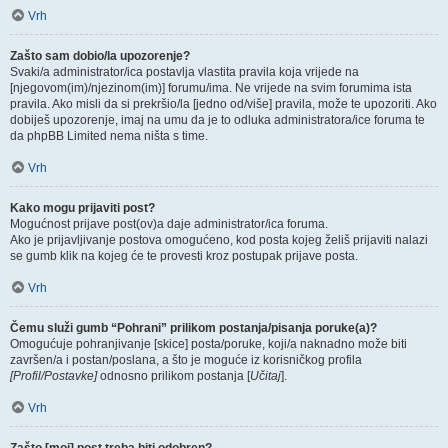
Vrh
Zašto sam dobio/la upozorenje?
Svaki/a administrator/ica postavlja vlastita pravila koja vrijede na
[njegovom(im)/njezinom(im)] forumu/ima. Ne vrijede na svim forumima ista
pravila. Ako misli da si prekršio/la [jedno od/više] pravila, može te upozoriti. Ako
dobiješ upozorenje, imaj na umu da je to odluka administratora/ice foruma te
da phpBB Limited nema ništa s time.
Vrh
Kako mogu prijaviti post?
Mogućnost prijave post(ov)a daje administrator/ica foruma.
Ako je prijavljivanje postova omogućeno, kod posta kojeg želiš prijaviti nalazi
se gumb klik na kojeg će te provesti kroz postupak prijave posta.
Vrh
Čemu služi gumb “Pohrani” prilikom postanja/pisanja poruke(a)?
Omogućuje pohranjivanje [skice] posta/poruke, koji/a naknadno može biti
završen/a i postan/poslana, a što je moguće iz korisničkog profila
[Profil/Postavke]
odnosno prilikom postanja [
Učitaj
].
Vrh