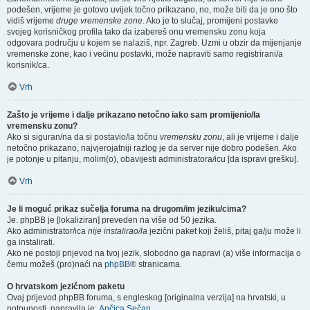
podešen, vrijeme je gotovo uvijek točno prikazano, no, može biti da je ono što
vidiš vrijeme
druge vremenske zone
. Ako je to slučaj, promijeni postavke
svojeg korisničkog profila tako da izabereš onu vremensku zonu koja
odgovara području u kojem se nalaziš, npr. Zagreb. Uzmi u obzir da mijenjanje
vremenske zone, kao i većinu postavki, može napraviti samo registrirani/a
korisnik/ca.
Vrh
Zašto je vrijeme i dalje prikazano netočno iako sam promijenio/la
vremensku zonu?
Ako si siguran/na da si postavio/la točnu
vremensku zonu
, ali je vrijeme i dalje
netočno prikazano, najvjerojatniji razlog je da server nije dobro podešen. Ako
je potonje u pitanju, molim(o), obavijesti administratora/icu [da ispravi grešku].
Vrh
Je li moguć prikaz sučelja foruma na drugom/im jeziku/cima?
Je. phpBB je [lokaliziran] preveden na više od 50 jezika.
Ako administrator/ica
nije instalirao/la
jezični paket koji želiš, pitaj ga/ju može li
ga instalirati.
Ako ne postoji prijevod na tvoj jezik, slobodno ga napravi (a) više informacija o
čemu možeš (pro)naći na
phpBB
® stranicama.
O hrvatskom jezičnom paketu
Ovaj prijevod phpBB foruma, s engleskog [originalna verzija] na hrvatski, u
potpunosti, napravila je:
Ančica Sečan
.