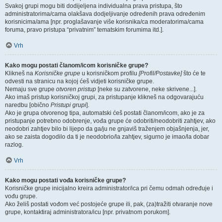
Svakoj grupi mogu biti dodijeljena individualna prava pristupa, što
administratorima/cama olakšava dodjeljivanje određenih prava određenim
korisnicima/ama [npr. proglašavanje više korisnika/ca moderatorima/cama
foruma, pravo pristupa “privatnim” tematskim forumima itd.].
Vrh
Kako mogu postati članom/icom korisničke grupe?
Klikneš na
Korisničke grupe
u korisničkom profilu
[Profil/Postavke]
što će te
odvesti na stranicu na kojoj ćeš vidjeti korisničke grupe.
Nemaju sve grupe
otvoren pristup
[neke su zatvorene, neke skrivene...].
Ako imaš pristup korisničkoj grupi, za pristupanje klikneš na odgovarajuću
naredbu [obično
Pristupi grupi
].
Ako je grupa otvorenog tipa, automatski ćeš postati članom/icom, ako je za
pristupanje potrebno odobrenje, vođa grupe će odobriti/neodobriti zahtjev, ako
neodobri zahtjev bilo bi lijepo da ga/ju ne gnjaviš traženjem objašnjenja, jer,
ako se zaista dogodilo da ti je neodobrio/la zahtjev, sigurno je imao/la dobar
razlog.
Vrh
Kako mogu postati vođa korisničke grupe?
Korisničke grupe inicijalno kreira administrator/ica pri čemu odmah određuje i
vođu grupe.
Ako želiš postati vođom već postojeće grupe ili, pak, (za)tražiti otvaranje nove
grupe, kontaktiraj administratora/icu [npr. privatnom porukom].