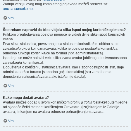
Zadnju verziju ovog mog kompletnog prijevoda možeš preuzeti sa:
ancica.sunceko.net
.
Vrh
Što trebam napraviti da bi se vidjela slika ispod mojeg korisničkog imena?
Prilikom pregledavanja postova moguće je vidjeti dvije slike ispod korisničkih
imena.
Prva slika, statusnica, povezana je sa statusom korisnika/ce; obično su to
zvjezdice/blokovi koji označavaju: koliko je postova postao/la korisnik/ca
odnosno funkciju korisnika/ce na forumu [npr. administrator/ica].
Ispod nje se može nalaziti veća slika zvana avatar [obično jedinstvena/osobna
za svakog/u korisnika/cu].
Dopuštenja o korištenju statusnica/avatara, kao i izbor dostupnosti istih, daje
administrator/ica foruma [slobodno ga/ju kontaktiraj (sa) zamolbom o
dopuštenju statusnica/avatara ako isto/a nije dao/la].
Vrh
Kako mogu dodati avatara?
Avatara možeš dodati u svom korisničkom profilu
[Profil/Postavke]
putem jedne
od sljedeće četiri metode: korištenjem Gravatara, (iza)biranjem iz Galerije
avatara, linkanjem na avatara odnosno pohranjivanjem avatara.
Vrh