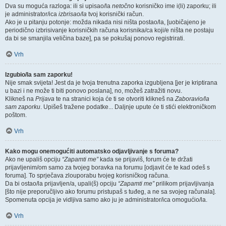
Dva su moguća razloga: ili si upisao/la
netočno
korisničko ime i(li) zaporku; ili
je administrator/ica
izbrisao/la
tvoj korisnički račun.
Ako je u pitanju potonje: možda nikada nisi ništa postao/la, [uobičajeno je
periodično izbrisivanje korisničkih računa korisnika/ca koji/e ništa ne postaju
da bi se smanjila veličina baze], pa se pokušaj ponovo registrirati.
Vrh
Izgubio/la sam zaporku!
Nije smak svijeta! Jest da je tvoja trenutna zaporka izgubljena [jer je kriptirana
u bazi i ne može ti biti ponovo poslana], no, možeš zatražiti novu.
Klikneš na
Prijava
te na stranici koja će ti se otvoriti klikneš na
Zaboravio/la
sam zaporku
. Upišeš tražene podatke... Daljnje upute će ti stići elektroničkom
poštom.
Vrh
Kako mogu onemogućiti automatsko odjavljivanje s foruma?
Ako ne upališ opciju
“Zapamti me”
kada se prijaviš, forum će te držati
prijavljenim/om samo za tvojeg boravka na forumu [odjavit će te kad odeš s
foruma]. To sprječava zlouporabu tvojeg korisničkog računa.
Da bi ostao/la prijavljen/a, upali(š) opciju
“Zapamti me”
prilikom prijavljivanja
[što nije preporučljivo ako forumu pristupaš s tuđeg, a ne sa svojeg računala].
Spomenuta opcija je vidljiva samo ako ju je administrator/ica omogućio/la.
Vrh