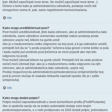
[npr.
Možeš započinjati nove teme
,
Ne možeš započinjati nove teme
...].
Ovisno o tome kako je administrator/ica odredio/la, postanje može biti
omogućeno svima ili, pak, samo registriranim korisnicima/ama.
Vrh
Kako mogu urediti/izbrisati post?
Post možeš urediti/uređivati, [bilo kada odnosno, ako je administrator/ica tako
odredio/la, samo određeno vremensko razdoblje nakon postanja posta
odnosno uopće ne], klikom na gumb
uredi
.
Ako je u međuvremenu netko odgovorio na tvoj post, a ti ga naknadno urediš,
primijetit ćeš da se “u postu pojavila” rečenica koja govori o tome koliko si puta
i kada zadnji put uredio/la post [rečenica se neće pojaviti ako nije bilo
odgovora na post].
Post možeš izbrisati klikom na gumb
izbriši
. Primijetit ćeš da neke postove
nećeš moći izbrisati [npr. ako je u međuvremenu netko odgovorio na njih
odnosno, ako je administrator/ica tako odredio/la, uopće ne].
Postoji mogućnost da administrator(ica)/moderator(ica) izmijeni/izbriše tvoj
post [u prvom slučaju bi svakako trebao/la napisati opasku što je i zašto
izmijenio/la].
Vrh
Kako mogu dodati potpis?
Potpis možeš napraviti/uređivati u svom korisničkom profilu
[Profil/Postavke]
.
Ako si upalio/la opciju da se potpis automatski dodaje svim tvojim
postovima/porukama, a u neki post/poruku ne želiš dodati potpis, jednostavno