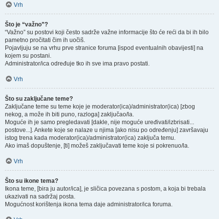
Vrh
Što je “važno”?
“Važno” su postovi koji često sadrže važne informacije što će reći da bi ih bilo
pametno pročitati čim ih uočiš.
Pojavljuju se na vrhu prve stranice foruma [ispod eventualnih obavijesti] na
kojem su postani.
Administrator/ica određuje tko ih sve ima pravo postati.
Vrh
Što su zaključane teme?
Zaključane teme su teme koje je moderator(ica)/administrator(ica) [zbog
nekog, a može ih biti puno, razloga] zaključao/la.
Moguće ih je samo pregledavati [dakle, nije moguće uređivati/izbrisati...
postove...]. Ankete koje se nalaze u njima [ako nisu po određenju] završavaju
istog trena kada moderator(ica)/administrator(ica) zaključa temu.
Ako imaš dopuštenje, [ti] možeš zaključavati teme koje si pokrenuo/la.
Vrh
Što su ikone tema?
Ikona teme, [bira ju autor/ica], je sličica povezana s postom, a koja bi trebala
ukazivati na sadržaj posta.
Mogućnost korištenja ikona tema daje administrator/ica foruma.