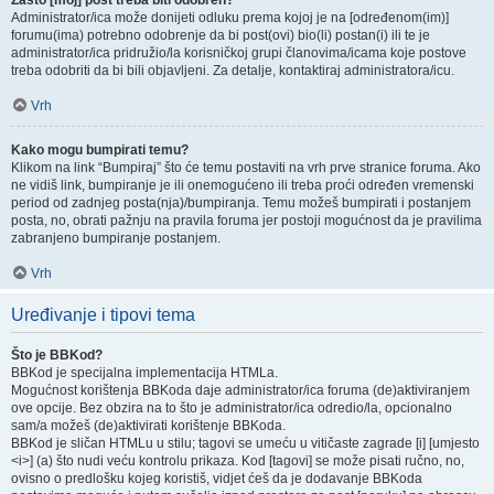
Zašto [moj] post treba biti odobren?
Administrator/ica može donijeti odluku prema kojoj je na [određenom(im)]
forumu(ima) potrebno odobrenje da bi post(ovi) bio(li) postan(i) ili te je
administrator/ica pridružio/la korisničkoj grupi članovima/icama koje postove
treba odobriti da bi bili objavljeni. Za detalje, kontaktiraj administratora/icu.
Vrh
Kako mogu bumpirati temu?
Klikom na link “Bumpiraj” što će temu postaviti na vrh prve stranice foruma. Ako
ne vidiš link, bumpiranje je ili onemogućeno ili treba proći određen vremenski
period od zadnjeg posta(nja)/bumpiranja. Temu možeš bumpirati i postanjem
posta, no, obrati pažnju na pravila foruma jer postoji mogućnost da je pravilima
zabranjeno bumpiranje postanjem.
Vrh
Uređivanje i tipovi tema
Što je BBKod?
BBKod je specijalna implementacija HTMLa.
Mogućnost korištenja BBKoda daje administrator/ica foruma (de)aktiviranjem
ove opcije. Bez obzira na to što je administrator/ica odredio/la, opcionalno
sam/a možeš (de)aktivirati korištenje BBKoda.
BBKod je sličan HTMLu u stilu; tagovi se umeću u vitičaste zagrade [i] [umjesto
<i>] (a) što nudi veću kontrolu prikaza. Kod [tagovi] se može pisati ručno, no,
ovisno o predlošku kojeg koristiš, vidjet ćeš da je dodavanje BBKoda