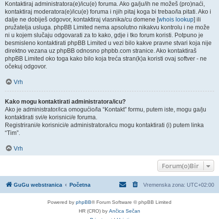
Kontaktiraj administratora(e)/icu(e) foruma. Ako ga/ju/ih ne možeš (pro)naći,
kontaktiraj moderatora(e)/icu(e) foruma i njih pitaj koga bi trebao/la pitati. Ako i
dalje ne dobiješ odgovor, kontaktiraj vlasnika/cu domene [
whois lookup
] ili
pružatelja usluga. phpBB Limited nema apsolutno nikakvu kontrolu i ne može
ni u kojem slučaju odgovarati za to kako, gdje i tko forum koristi. Potpuno je
besmisleno kontaktirati phpBB Limited u vezi bilo kakve pravne stvari koja nije
direktno vezana uz phpBB odnosno phpbb.com stranice. Ako kontaktiraš
phpBB Limited oko toga kako bilo koja treća stran(k)a koristi ovaj softver - ne
očekuj odgovor.
Vrh
Kako mogu kontaktirati administratora/icu?
Ako je administrator/ica omogućio/la “Kontakt” formu, putem iste, mogu ga/ju
kontaktirati svi/e korisnici/e foruma.
Registrirani/e korisnici/e administratora/icu mogu kontaktirati (i) putem linka
“Tim”.
Vrh
Forum(o)Bir
GuGu webstranica
Početna
Vremenska zona:
UTC+02:00
Powered by
phpBB
® Forum Software © phpBB Limited
HR (CRO) by
Ančica Sečan