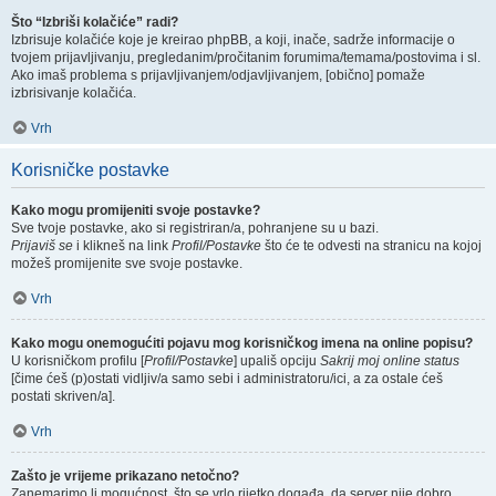
Što “Izbriši kolačiće” radi?
Izbrisuje kolačiće koje je kreirao phpBB, a koji, inače, sadrže informacije o
tvojem prijavljivanju, pregledanim/pročitanim forumima/temama/postovima i sl.
Ako imaš problema s prijavljivanjem/odjavljivanjem, [obično] pomaže
izbrisivanje kolačića.
Vrh
Korisničke postavke
Kako mogu promijeniti svoje postavke?
Sve tvoje postavke, ako si registriran/a, pohranjene su u bazi.
Prijaviš se
i klikneš na link
Profil/Postavke
što će te odvesti na stranicu na kojoj
možeš promijenite sve svoje postavke.
Vrh
Kako mogu onemogućiti pojavu mog korisničkog imena na online popisu?
U korisničkom profilu [
Profil/Postavke
] upališ opciju
Sakrij moj online status
[čime ćeš (p)ostati vidljiv/a samo sebi i administratoru/ici, a za ostale ćeš
postati skriven/a].
Vrh
Zašto je vrijeme prikazano netočno?
Zanemarimo li mogućnost, što se vrlo rijetko događa, da server nije dobro