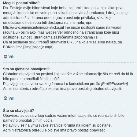
Mogu li postati slike?
Da. Postoje dvije bitne stvari koje treba zapamtiti kod postanja slika: prvo,
mnogi/e korisnici/e ne vole puno slika u postovima/porukama, i drugo, ako je
administrator/ica foruma onemogućio postanje privitaka, slika koju
umećeš/umetneš treba biti dostupna na Internetu, npr.
http://www.primjer.info/moja-slicka.gif [ne može postojati samo na tvojem
računalu - osim ako imaš webserver odnosno na stranicama koje nisu
dostupne javnosti, stranicama zaštićenima zaporkama i sl.].
Da bi postao/la sliku: trebaš obuhvatiti URL, na kojem se slika nalazi, sa
BBKod [img][/img] tago(vi)m(a).
Vrh
Što su globalne obavijesti?
Globalne obavijesti su postovi koji sadrže važne informacije što će reći da bi ih
bilo pametno pročitati čim ih uočiš.
Pojavljuju se na vrhu svakog foruma i u korisničkom profilu
[Profil/Postavke]
.
Administrator/ica određuje tko sve ima pravo postati globalne obavijesti.
Vrh
Što su obavijesti?
Obavijesti su postovi koji sadrže važne informacije što će reći da bi ih bilo
pametno pročitati čim ih uočiš.
Pojavljuju se na vrhu svake stranice foruma na kojem su postane.
Administrator/ica određuje tko sve ima pravo postati obavijesti.