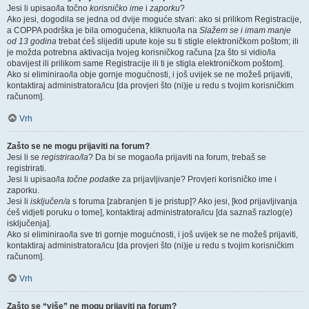
Jesi li upisao/la točno
korisničko ime
i
zaporku
?
Ako jesi, dogodila se jedna od dvije moguće stvari: ako si prilikom Registracije,
a COPPA podrška je bila omogućena, kliknuo/la na
Slažem se i imam manje
od 13 godina
trebat ćeš slijediti upute koje su ti stigle elektroničkom poštom; ili
je možda potrebna aktivacija tvojeg korisničkog računa [za što si vidio/la
obavijest ili prilikom same Registracije ili ti je stigla elektroničkom poštom].
Ako si eliminirao/la obje gornje mogućnosti, i još uvijek se ne možeš prijaviti,
kontaktiraj administratora/icu [da provjeri što (ni)je u redu s tvojim korisničkim
računom].
Vrh
Zašto se ne mogu prijaviti na forum?
Jesi li se
registrirao/la
? Da bi se mogao/la prijaviti na forum, trebaš se
registrirati.
Jesi li upisao/la
točne podatke
za prijavljivanje? Provjeri korisničko ime i
zaporku.
Jesi li
isključen/a
s foruma [zabranjen ti je pristup]? Ako jesi, [kod prijavljivanja
ćeš vidjeti poruku o tome], kontaktiraj administratora/icu [da saznaš razlog(e)
isključenja].
Ako si eliminirao/la sve tri gornje mogućnosti, i još uvijek se ne možeš prijaviti,
kontaktiraj administratora/icu [da provjeri što (ni)je u redu s tvojim korisničkim
računom].
Vrh
Zašto se “više” ne mogu prijaviti na forum?