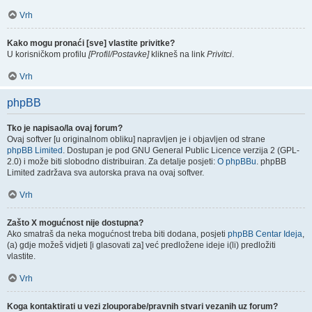
Vrh
Kako mogu pronaći [sve] vlastite privitke?
U korisničkom profilu
[Profil/Postavke]
klikneš na link
Privitci
.
Vrh
phpBB
Tko je napisao/la ovaj forum?
Ovaj softver [u originalnom obliku] napravljen je i objavljen od strane
phpBB Limited
. Dostupan je pod GNU General Public Licence verzija 2 (GPL-
2.0) i može biti slobodno distribuiran. Za detalje posjeti:
O phpBBu
. phpBB
Limited zadržava sva autorska prava na ovaj softver.
Vrh
Zašto X mogućnost nije dostupna?
Ako smatraš da neka mogućnost treba biti dodana, posjeti
phpBB Centar Ideja
,
(a) gdje možeš vidjeti [i glasovati za] već predložene ideje i(li) predložiti
vlastite.
Vrh
Koga kontaktirati u vezi zlouporabe/pravnih stvari vezanih uz forum?