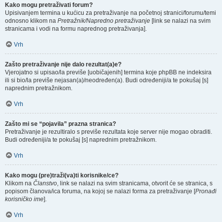
Kako mogu pretraživati forum?
Upisivanjem termina u kućicu za pretraživanje na početnoj stranici/forumu/temi
odnosno klikom na
Pretražnik/Napredno pretraživanje
[link se nalazi na svim
stranicama i vodi na formu naprednog pretraživanja].
Vrh
Zašto pretraživanje nije dalo rezultat(a)e?
Vjerojatno si upisao/la previše [uobičajenih] termina koje phpBB ne indeksira
ili si bio/la previše nejasan(a)/neodređen(a). Budi određeniji/a te pokušaj [s]
naprednim pretražnikom.
Vrh
Zašto mi se “pojavila” prazna stranica?
Pretraživanje je rezultiralo s previše rezultata koje server nije mogao obraditi.
Budi određeniji/a te pokušaj [s] naprednim pretražnikom.
Vrh
Kako mogu (pre)traži(va)ti korisnike/ce?
Klikom na
Članstvo
, link se nalazi na svim stranicama, otvorit će se stranica, s
popisom članova/ica foruma, na kojoj se nalazi forma za pretraživanje [
Pronađi
korisničko ime
].
Vrh