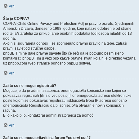
Vrh
Što je COPPA?
COPPA [Child Online Privacy and Protection Act] je pravno pravilo, Sjedinjenih
Američkih Država, doneseno 1998. godine, koje nalaže odobrenje od strane
roditelja/staratelja za prikupljanje osobnih podataka [od] osoba mlađih od 13
godina.
Ako nisi siguran/na odnosi li se spomenuto pravno pravilo na tebe, zatraži
pravni savjet od stručne osobe.
phpBB Tim ne daje pravne savjete što će reći da je potpuno besmisleno
kontaktirati phpBB Tim u vezi bilo kakve pravne stvari koja nije direktno vezana
uz phpbb.com Web stranice odnosno phpBB softver.
Vrh
Zašto se ne mogu registrirati?
Moguće je da je administrator/ica: onemogućio/la korisničko ime kojim se
pokušavaš registrirati [ili isto već postoji], onemogućio/la adresu elektroničke
pošte kojom se pokušavaš registrirati, isključio/la tvoju IP adresu odnosno
onemogućio/la Registraciju da bi spriječio/la otvaranje novih korisničkih
računa.
Bilo kako bilo, kontaktiraj administratora/icu za pomoć.
Vrh
Zašto se ne mogu prijaviti na forum “po prvi put”?