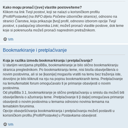
Kako mogu pronaći [sve] vlastite postove/teme?
Klikom na link
Tvoji postovi
, koji se nalazi u korisničkom profilu
[Profil/Postavke] (na INFO dijelu Početne izborničke stranice)
, odnosno na
stranici
Članstva
, koja prikazuje [tvoj] profil, odnosno izborom opcije
Tvoji
postovi
, s padajućeg izbornika
Linki
, možeš pronaći vlastite postove, dok teme
koje si pokrenuo/la možeš pronaći naprednim pretražnikom.
Vrh
Bookmarkiranje i pretplaćivanje
Koja je razlika između bookmarkiranja i pretplaćivanja?
U starijim verzijama phpBBa, bookmarkiranje je bilo slično bookmarkiranju
stranica preglednikom. Po bookmarkiranju teme, nisi bio/la obaviješten/a o
novim postovima, ali si se [kasnije] mogao/la vratiti na temu bez traženja iste,
dovoljno je bilo kliknuti na nju na popisu bookmarkiranih tema. Pretplaćivanje
na temu/tematski forum omogućavalo ti je primanje obavijesti o novim
postovima.
Od phpBBa 3.1, bookmarkiranje je slično pretplaćivanju u smislu da možeš biti
obaviješten/a o ažuriranju teme. Pretplaćivanje ti [i dalje] omogućava primanje
obavijesti o novim postovima u temama odnosno novima temama na
tematskim forumima.
Opcije obavješćivanja bookmarkiranja i pretplaćivanja možeš postaviti u
korisničkom profilu
[Profil/Postavke]
u
Postavkama obavijesti
.
Vrh