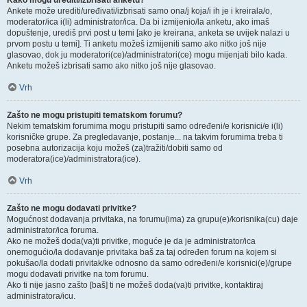
Kako mogu urediti/izbrisati anketu?
Ankete može urediti/uređivati/izbrisati samo ona/j koja/i ih je i kreirala/o,
moderator/ica i(li) administrator/ica. Da bi izmijenio/la anketu, ako imaš
dopuštenje, urediš prvi post u temi [ako je kreirana, anketa se uvijek nalazi u
prvom postu u temi]. Ti anketu možeš izmijeniti samo ako nitko još nije
glasovao, dok ju moderatori(ce)/administratori(ce) mogu mijenjati bilo kada.
Anketu možeš izbrisati samo ako nitko još nije glasovao.
Vrh
Zašto ne mogu pristupiti tematskom forumu?
Nekim tematskim forumima mogu pristupiti samo određeni/e korisnici/e i(li)
korisničke grupe. Za pregledavanje, postanje... na takvim forumima treba ti
posebna autorizacija koju možeš (za)tražiti/dobiti samo od
moderatora(ice)/administratora(ice).
Vrh
Zašto ne mogu dodavati privitke?
Mogućnost dodavanja privitaka, na forumu(ima) za grupu(e)/korisnika(cu) daje
administrator/ica foruma.
Ako ne možeš doda(va)ti privitke, moguće je da je administrator/ica
onemogućio/la dodavanje privitaka baš za taj određen forum na kojem si
pokušao/la dodati privitak/ke odnosno da samo određeni/e korisnici(e)/grupe
mogu dodavati privitke na tom forumu.
Ako ti nije jasno zašto [baš] ti ne možeš doda(va)ti privitke, kontaktiraj
administratora/icu.