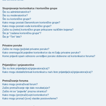
Stupnjevanje korisnika/ca i korisničke grupe
Što su administratori/ce?
Što su moderatori/ce?
Što su korisničke grupe?
Kako mogu postati članom/icom korisničke grupe?
Kako mogu postati vođa korisničke grupe?
Zašto su [neke] korisničke grupe prikazane različitim bojama?
Što je “zadana korisnička grupa”?
Što je “Tim” link?
Privatne poruke
Zašto ne mogu [po]slati privatne poruke?
Kako onemogućiti pojedine korisnike/ce da mi šalju privatne poruke?
Kome prijaviti spam odnosno uvredljive poruke dobivene od korisnika/ce foruma?
Prijatelji/ce i gnjavatori/ce
Što su liste prijatelja(ica)/gnjavatora(ica)?
Kako mogu dodati/izbrisati korisnika/cu na/s liste prijatelja(ica)/gnjavatora(ica)?
Pretraživanje foruma
Kako mogu pretraživati forum?
Zašto pretraživanje nije dalo rezultat(a)e?
Zašto mi se “pojavila” prazna stranica?
Kako mogu (pre)traži(va)ti korisnike/ce?
Kako mogu pronaći [sve] vlastite postove/teme?