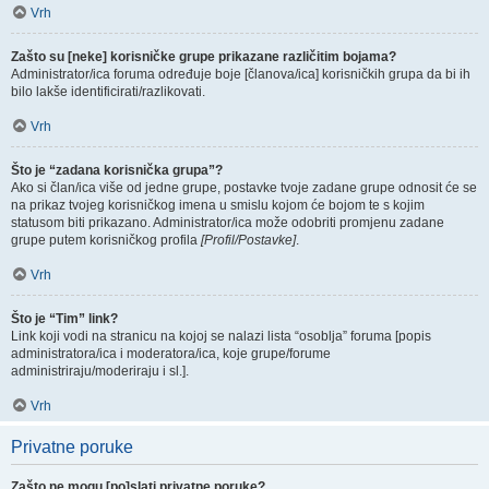
Vrh
Zašto su [neke] korisničke grupe prikazane različitim bojama?
Administrator/ica foruma određuje boje [članova/ica] korisničkih grupa da bi ih
bilo lakše identificirati/razlikovati.
Vrh
Što je “zadana korisnička grupa”?
Ako si član/ica više od jedne grupe, postavke tvoje zadane grupe odnosit će se
na prikaz tvojeg korisničkog imena u smislu kojom će bojom te s kojim
statusom biti prikazano. Administrator/ica može odobriti promjenu zadane
grupe putem korisničkog profila
[Profil/Postavke]
.
Vrh
Što je “Tim” link?
Link koji vodi na stranicu na kojoj se nalazi lista “osoblja” foruma [popis
administratora/ica i moderatora/ica, koje grupe/forume
administriraju/moderiraju i sl.].
Vrh
Privatne poruke
Zašto ne mogu [po]slati privatne poruke?