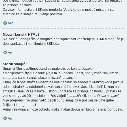
postovima moguće i putem sučelja iznad prostora za post [poruku] na obrascu
za pisanje postova.
Za više informacija o BBKodu pogledaj Vodič kojemu možeš pristupiti sa
stranice za pisanje/uređivanje postova.
Vrh
Mogu li koristiti HTML?
Ne. Većinu onoga što je moguće dobiti/prikazati korištenjem HTMLa moguće je
dobiti/prikazati i korištenjem BBKoda.
Vrh
Što su smajlići?
Smajlići [Smileys/Emoticons] su male sličice koje
prikazuju
emocije/razmišljanja osobe [koja ih je
ubacila
u post, npr. :) znači smijem se,
sretan/na sam, :( znači plačem, tužan/na sam...].
Smajliće u post možeš
ubaciti
na dva načina: upisivanjem kratkog koda [ako je
administrator/ica odobrio/la, svaki smajlić ima svoj vlastiti kod] i(li) klikom na
smajlića [smajlići se nalaze u sklopu obrasca za pisanje postova; u pravilu se
vidi samo
prvih
20, a ostale možeš vidjeti (i
ubaciti
) klikom na
Ostali smajlići
].
Nije preporučljivo ubacivati/ubaciti puno smajlića u post jer se time gube
čitljivost i preglednost.
Administrator/ica može odrediti maksimalan dopušten broj smajlića “po” postu.
Vrh