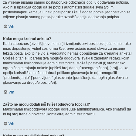
za vrijeme pisanja samog posta/poruke odoznačiš opciju dodavanja potpisa.
Ako nisi upalio/la opciju da se potpis automatski dodaje svim tvojim
postovima/porukama, a u neki post/poruku želiš dodati potpis, jednostavno za
vrijeme pisanja samog posta/poruke označiš opciju dodavanja potpisa.
Vrh
Kako mogu kreirati anketu?
Kada započneš [otvoriš] novu temu [ili izmijeniš prvi post postojeće teme - ako
imaš dopuštenje] vidjet ćeš formu
Kreiranje ankete
ispod okvira za pisanje
teksta posta [ako to ne vidiš, vjerojatno nemaš dopuštenje za kreiranje anketa].
Upišeš pitanje i [barem] dva moguća odgovora [svaki u zaseban redak], kojih
maksimalan limit određuje administrator/ica. Možeš postaviti (i) vremensko
ograničenje trajanja ankete [upišeš broj dana; 0=neograničeno], [broj] koliko
opcija korisnik/ca može odabrati prilikom glasovanja te o(ne)mogućiti
“predomišljanje” [“ponovljeno” glasovanje (poništenje danog/ih glasa/ova te
glasovanje za drugu/e opciju/e)].
Vrh
Zašto ne mogu dodati još [više] odgovora [opcija]?
Maksimalan limit odgovora [opcija] određuje administrator/ica. Ako smatraš da
bi taj broj trebalo povećati, kontaktiraj administratora/icu.
Vrh