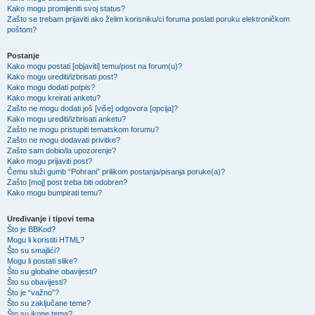
Kako mogu promijeniti svoj status?
Zašto se trebam prijaviti ako želim korisniku/ci foruma poslati poruku elektroničkom
poštom?
Postanje
Kako mogu postati [objaviti] temu/post na forum(u)?
Kako mogu urediti/izbrisati post?
Kako mogu dodati potpis?
Kako mogu kreirati anketu?
Zašto ne mogu dodati još [više] odgovora [opcija]?
Kako mogu urediti/izbrisati anketu?
Zašto ne mogu pristupiti tematskom forumu?
Zašto ne mogu dodavati privitke?
Zašto sam dobio/la upozorenje?
Kako mogu prijaviti post?
Čemu služi gumb “Pohrani” prilikom postanja/pisanja poruke(a)?
Zašto [moj] post treba biti odobren?
Kako mogu bumpirati temu?
Uređivanje i tipovi tema
Što je BBKod?
Mogu li koristiti HTML?
Što su smajlići?
Mogu li postati slike?
Što su globalne obavijesti?
Što su obavijesti?
Što je “važno”?
Što su zaključane teme?
Što su ikone tema?