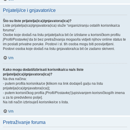
Prijatelji/ce i gnjavatori/ce
Što su liste prijatelja(ica)/gnjavatora(ica)?
Liste prijatelja(ica)/gnjavatora(ica) služe “organiziranju ostalih korisnika/ca
foruma”.
Osobe koje dodaš na listu prijatelja/ica bit će izlistane u korisničkom profilu
[Profil/Postavke]
da bi bez pretraživanja mogao/la vidjeti njihov online status te
im poslati privatne poruke. Postovi i sl. tih osoba mogu biti posvijetljeni.
Postovi osoba koje dodaš na listu gnjavatora/ica bit će zadano skriveni.
Vrh
Kako mogu dodati/izbrisati korisnika/cu na/s liste
prijatelja(ica)/gnjavatora(ica)?
Na dva načina:
- putem profila korisnika/ce [klikom na link dodaješ ga/ju na listu
prijatelja(ica)/gnjavatora(ica)];
- putem korisničkog profila
[Profil/Postavke]
[upisivanjem korisničkog/ih imena
u za to predviđeno polje].
Na isti način izbrisuješ korisnike/ce s lista.
Vrh
Pretraživanje foruma