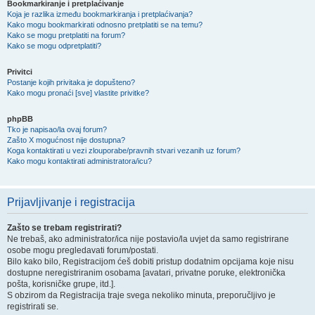
Bookmarkiranje i pretplaćivanje
Koja je razlika između bookmarkiranja i pretplaćivanja?
Kako mogu bookmarkirati odnosno pretplatiti se na temu?
Kako se mogu pretplatiti na forum?
Kako se mogu odpretplatiti?
Privitci
Postanje kojih privitaka je dopušteno?
Kako mogu pronaći [sve] vlastite privitke?
phpBB
Tko je napisao/la ovaj forum?
Zašto X mogućnost nije dostupna?
Koga kontaktirati u vezi zlouporabe/pravnih stvari vezanih uz forum?
Kako mogu kontaktirati administratora/icu?
Prijavljivanje i registracija
Zašto se trebam registrirati?
Ne trebaš, ako administrator/ica nije postavio/la uvjet da samo registrirane
osobe mogu pregledavati forum/postati.
Bilo kako bilo, Registracijom ćeš dobiti pristup dodatnim opcijama koje nisu
dostupne neregistriranim osobama [avatari, privatne poruke, elektronička
pošta, korisničke grupe, itd.].
S obzirom da Registracija traje svega nekoliko minuta, preporučljivo je
registrirati se.