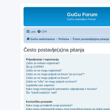
GuGu Forum
GuGu mama&co Forum
Linki
ČPP
GuGu webstranica
Početna
Često postavlje(a)na pitanja
Često postavlje(a)na pitanja
Prijavljivanje i registracija
Zašto se trebam registrirati?
Što je COPPA?
Zašto se ne mogu registrirati?
Zašto se ne mogu prijaviti na forum “po prvi put”?
Zašto se ne mogu prijaviti na forum?
Zašto se “više” ne mogu prijaviti na forum?
Izgubio/la sam zaporku!
Kako mogu onemogućiti automatsko odjavljivanje s foruma?
Što “Izbriši kolačiće” radi?
Korisničke postavke
Kako mogu promijeniti svoje postavke?
Kako mogu onemogućiti pojavu mog korisničkog imena na online popi