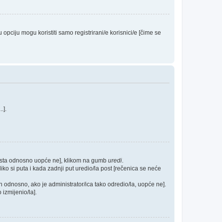
ciju mogu koristiti samo registrirani/e korisnici/e [čime se
...].
posta odnosno uopće ne], klikom na gumb
uredi
.
ko si puta i kada zadnji put uredio/la post [rečenica se neće
h odnosno, ako je administrator/ica tako odredio/la, uopće ne].
 izmijenio/la].