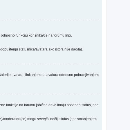
a odnosno funkciju korisnika/ce na forumu [npr.
dopuštenju statusnica/avatara ako isto/a nije dao/la].
 Galerije avatara, linkanjem na avatara odnosno pohranjivanjem
eđene funkcije na forumu [obično oni/e imaju poseban status, npr.
(ce)/moderatori(ce) mogu
smanjiti
nečiji status [npr. smanjenjem