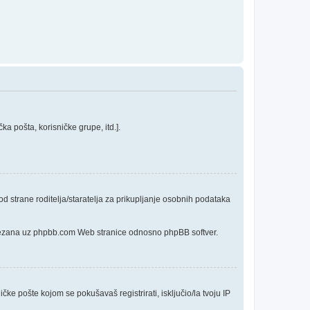
a pošta, korisničke grupe, itd.].
 strane roditelja/staratelja za prikupljanje osobnih podataka
o vezana uz phpbb.com Web stranice odnosno phpBB softver.
čke pošte kojom se pokušavaš registrirati, isključio/la tvoju IP