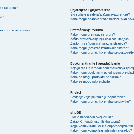
mensku zonu?
Prijatelji/ce i gnjavatori/ce
Što su liste prijatelja(ica)/gnjavatora(ica)?
na?
Kako mogu dodati/izbrisati korisnika/cu na/s l
Pretraživanje foruma
 elektroničkom poštom?
Kako mogu pretraživati forum?
Zašto pretraživanje nije dalo rezultat(a)e?
Zašto mi se “pojavila” prazna stranica?
Kako mogu (pre)traži(va)ti korisnike/ce?
Kako mogu pronaći [sve] vlastite postove/
Bookmarkiranje i pretplaćivanje
Koja je razlika između bookmarkiranja i pret
Kako mogu bookmarkirati odnosno pretplatit
Kako se mogu pretplatiti na forum?
Kako se mogu odpretplatiti?
Privitci
Postanje kojih privitaka je dopušteno?
Kako mogu pronaći [sve] vlastite privitke?
phpBB
Tko je napisao/la ovaj forum?
Zašto X mogućnost nije dostupna?
Koga kontaktirati u vezi zlouporabe/pravnih
Kako mogu kontaktirati administratora/icu?