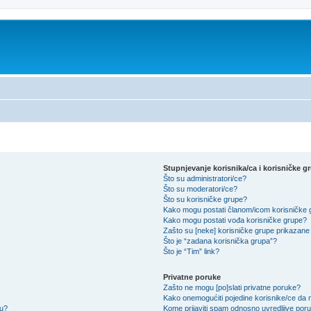
Stupnjevanje korisnika/ca i korisničke g
Što su administratori/ce?
Što su moderatori/ce?
Što su korisničke grupe?
Kako mogu postati članom/icom korisničke
Kako mogu postati vođa korisničke grupe?
Zašto su [neke] korisničke grupe prikazane 
Što je “zadana korisnička grupa”?
Što je “Tim” link?
Privatne poruke
Zašto ne mogu [po]slati privatne poruke?
Kako onemogućiti pojedine korisnike/ce da m
su?
Kome prijaviti spam odnosno uvredljive por