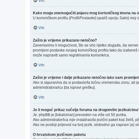
Vrh
Kako mogu onemogućiti pojavu mog korisničkog imena na o
U korisničkom profilu [
Profil/Postavke
] upališ opciju
Sakrij moj o
Vrh
Zašto je vrijeme prikazano netočno?
Zanemarimo li mogućnost, što se vrlo rijetko događa, da server 
promijeni postavke svojeg korisničkog profila tako da izabere
može napraviti samo registrirani/a korisnik/ca.
Vrh
Zašto je vrijeme i dalje prikazano netočno iako sam promij
Ako si siguran/na da si postavio/la točnu
vremensku zonu
, ali 
administratora/icu [da ispravi grešku].
Vrh
Je li moguć prikaz sučelja foruma na drugom/im jeziku/cima
Je. phpBB je [lokaliziran] preveden na više od 50 jezika.
Ako administrator/ica
nije instalirao/la
jezični paket koji želiš, pi
Ako ne postoji prijevod na tvoj jezik, slobodno ga napravi (a) 
O hrvatskom jezičnom paketu