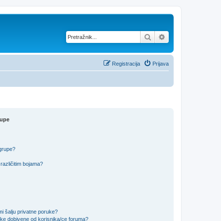
Pretražnik
Napredno pretraž
Registracija
Prijava
rupe
 grupe?
različitim bojama?
i šalju privatne poruke?
uke dobivene od korisnika/ce foruma?