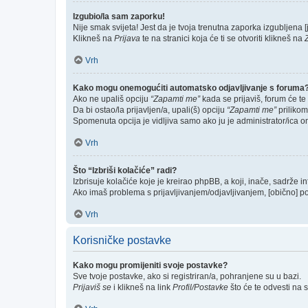
Izgubio/la sam zaporku!
Nije smak svijeta! Jest da je tvoja trenutna zaporka izgubljena [j
Klikneš na
Prijava
te na stranici koja će ti se otvoriti klikneš na
Vrh
Kako mogu onemogućiti automatsko odjavljivanje s foruma
Ako ne upališ opciju
“Zapamti me”
kada se prijaviš, forum će te
Da bi ostao/la prijavljen/a, upali(š) opciju
“Zapamti me”
prilikom
Spomenuta opcija je vidljiva samo ako ju je administrator/ica o
Vrh
Što “Izbriši kolačiće” radi?
Izbrisuje kolačiće koje je kreirao phpBB, a koji, inače, sadrže 
Ako imaš problema s prijavljivanjem/odjavljivanjem, [obično] p
Vrh
Korisničke postavke
Kako mogu promijeniti svoje postavke?
Sve tvoje postavke, ako si registriran/a, pohranjene su u bazi.
Prijaviš se
i klikneš na link
Profil/Postavke
što će te odvesti na 