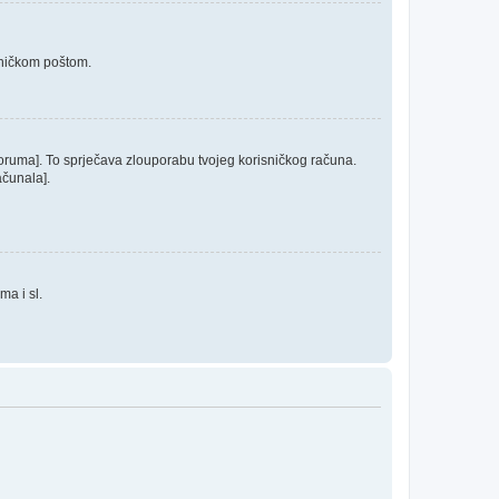
roničkom poštom.
 foruma]. To sprječava zlouporabu tvojeg korisničkog računa.
ačunala].
ma i sl.