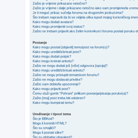
Zašto je vrijeme prikazano netočno?
Zašto je vrijeme i dalje prikazano netočno iako sam promijenio/la vre
Je li moguć prikaz sučelja foruma na drugom/im jeziku/cima?
Što trebam napraviti da bi se vidjela slika ispod mojeg korisničkog ime
Kako mogu dodati avatara?
Kako mogu promijeniti svoj status?
Zašto se trebam prijaviti ako želim korisniku/ci foruma poslati poruku
Postanje
Kako mogu postati [objaviti] temu/post na forum(u)?
Kako mogu urediti/izbrisati post?
Kako mogu dodati potpis?
Kako mogu kreirati anketu?
Zašto ne mogu dodati još [više] odgovora [opcija]?
Kako mogu urediti/izbrisati anketu?
Zašto ne mogu pristupiti tematskom forumu?
Zašto ne mogu dodavati privitke?
Zašto sam dobio/la upozorenje?
Kako mogu prijaviti post?
Čemu služi gumb “Pohrani” prilikom postanja/pisanja poruke(a)?
Zašto [moj] post treba biti odobren?
Kako mogu bumpirati temu?
Uređivanje i tipovi tema
Što je BBKod?
Mogu li koristiti HTML?
Što su smajlići?
Mogu li postati slike?
Što su globalne obavijesti?