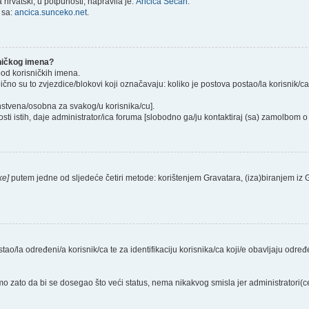
hrvatski, u potpunosti, napravila je:
Ančica Sečan
.
 sa:
ancica.sunceko.net
.
sničkog imena?
pod korisničkih imena.
ično su to zvjezdice/blokovi koji označavaju: koliko je postova postao/la korisnik/c
instvena/osobna za svakog/u korisnika/cu].
sti istih, daje administrator/ica foruma [slobodno ga/ju kontaktiraj (sa) zamolbom o 
ke]
putem jedne od sljedeće četiri metode: korištenjem Gravatara, (iza)biranjem iz
stao/la određeni/a korisnik/ca te za identifikaciju korisnika/ca koji/e obavljaju odr
o zato da bi se dosegao što veći status, nema nikakvog smisla jer administratori