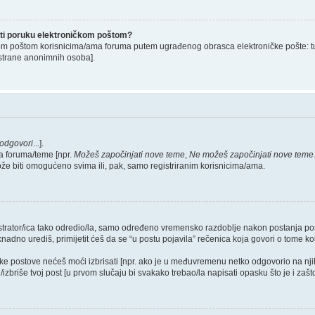
lati poruku elektroničkom poštom?
om poštom korisnicima/ama foruma putem ugrađenog obrasca elektroničke pošte: tu op
strane anonimnih osoba].
odgovori
...].
a foruma/teme [npr.
Možeš započinjati nove teme
,
Ne možeš započinjati nove teme
ože biti omogućeno svima ili, pak, samo registriranim korisnicima/ama.
nistrator/ica tako odredio/la, samo određeno vremensko razdoblje nakon postanja 
dno urediš, primijetit ćeš da se “u postu pojavila” rečenica koja govori o tome koli
neke postove nećeš moći izbrisati [npr. ako je u međuvremenu netko odgovorio na nji
zbriše tvoj post [u prvom slučaju bi svakako trebao/la napisati opasku što je i zašto