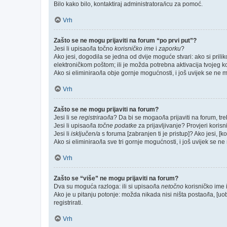
Bilo kako bilo, kontaktiraj administratora/icu za pomoć.
Vrh
Zašto se ne mogu prijaviti na forum “po prvi put”?
Jesi li upisao/la točno
korisničko ime
i
zaporku
?
Ako jesi, dogodila se jedna od dvije moguće stvari: ako si pri
elektroničkom poštom; ili je možda potrebna aktivacija tvojeg kori
Ako si eliminirao/la obje gornje mogućnosti, i još uvijek se ne mo
Vrh
Zašto se ne mogu prijaviti na forum?
Jesi li se
registrirao/la
? Da bi se mogao/la prijaviti na forum, treb
Jesi li upisao/la
točne podatke
za prijavljivanje? Provjeri korisn
Jesi li
isključen/a
s foruma [zabranjen ti je pristup]? Ako jesi, [k
Ako si eliminirao/la sve tri gornje mogućnosti, i još uvijek se ne 
Vrh
Zašto se “više” ne mogu prijaviti na forum?
Dva su moguća razloga: ili si upisao/la
netočno
korisničko ime i(
Ako je u pitanju potonje: možda nikada nisi ništa postao/la, [uo
registrirati.
Vrh