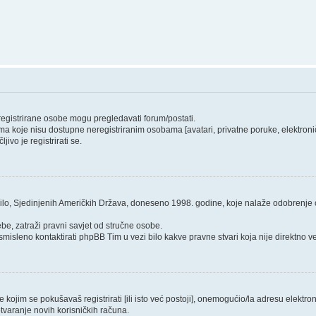
 registrirane osobe mogu pregledavati forum/postati.
ma koje nisu dostupne neregistriranim osobama [avatari, privatne poruke, elektroničk
ivo je registrirati se.
ilo, Sjedinjenih Američkih Država, doneseno 1998. godine, koje nalaže odobrenje od
be, zatraži pravni savjet od stručne osobe.
smisleno kontaktirati phpBB Tim u vezi bilo kakve pravne stvari koja nije direktn
ojim se pokušavaš registrirati [ili isto već postoji], onemogućio/la adresu elektroni
tvaranje novih korisničkih računa.