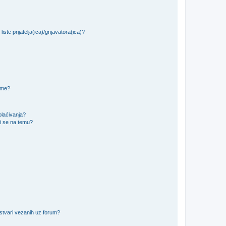
iste prijatelja(ica)/gnjavatora(ica)?
teme?
plaćivanja?
i se na temu?
 stvari vezanih uz forum?