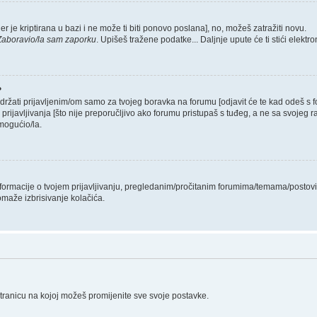
er je kriptirana u bazi i ne može ti biti ponovo poslana], no, možeš zatražiti novu.
Zaboravio/la sam zaporku
. Upišeš tražene podatke... Daljnje upute će ti stići elekt
?
 držati prijavljenim/om samo za tvojeg boravka na forumu [odjavit će te kad odeš s
 prijavljivanja [što nije preporučljivo ako forumu pristupaš s tuđeg, a ne sa svojeg r
mogućio/la.
informacije o tvojem prijavljivanju, pregledanim/pročitanim forumima/temama/postovi
omaže izbrisivanje kolačića.
stranicu na kojoj možeš promijenite sve svoje postavke.