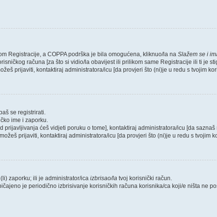
likom Registracije, a COPPA podrška je bila omogućena, kliknuo/la na
Slažem se i i
sničkog računa [za što si vidio/la obavijest ili prilikom same Registracije ili ti je s
žeš prijaviti, kontaktiraj administratora/icu [da provjeri što (ni)je u redu s tvojim k
aš se registrirati.
ičko ime i zaporku.
od prijavljivanja ćeš vidjeti poruku o tome], kontaktiraj administratora/icu [da saznaš 
možeš prijaviti, kontaktiraj administratora/icu [da provjeri što (ni)je u redu s tvojim
li) zaporku; ili je administrator/ica
izbrisao/la
tvoj korisnički račun.
bičajeno je periodično izbrisivanje korisničkih računa korisnika/ca koji/e ništa ne 