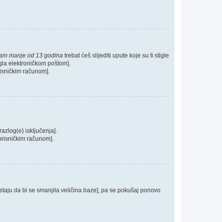
mam manje od 13 godina
trebat ćeš slijediti upute koje su ti stigle
tigla elektroničkom poštom].
orisničkim računom].
razlog(e) isključenja].
 korisničkim računom].
postaju da bi se smanjila veličina baze], pa se pokušaj ponovo