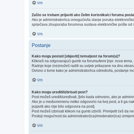
Vrh
Zašto se trebam prijaviti ako želim korisniku/ci foruma pos
Ako je administrator/ica omogućio/la slanje poruka elektroničk
sprječava zlouporaba forumova sustava elektroničke pošte od 
Vrh
Postanje
Kako mogu postati [objaviti] temu/post na forum(u)?
Klikneš na odgovarajući gumb na forumu/temi [npr.
nova tema
,
Radnje koje (ne)možeš raditi su uvijek prikazane na dnu ekran
Ovisno o tome kako je administrator/ica odredio/la, postanje m
Vrh
Kako mogu urediti/izbrisati post?
Post možeš urediti/uređivati, [bilo kada odnosno, ako je admi
Ako je u međuvremenu netko odgovorio na tvoj post, a ti ga nakna
pojaviti ako nije bilo odgovora na post].
Post možeš izbrisati klikom na gumb
izbriši
. Primijetit ćeš da 
Postoji mogućnost da administrator(ica)/moderator(ica) izmijeni/i
Vrh