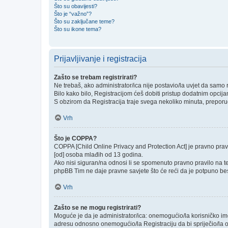
Što su obavijesti?
Što je “važno”?
Što su zaključane teme?
Što su ikone tema?
Prijavljivanje i registracija
Zašto se trebam registrirati?
Ne trebaš, ako administrator/ica nije postavio/la uvjet da samo
Bilo kako bilo, Registracijom ćeš dobiti pristup dodatnim opcija
S obzirom da Registracija traje svega nekoliko minuta, preporučlj
Vrh
Što je COPPA?
COPPA [Child Online Privacy and Protection Act] je pravno prav
[od] osoba mlađih od 13 godina.
Ako nisi siguran/na odnosi li se spomenuto pravno pravilo na te
phpBB Tim ne daje pravne savjete što će reći da je potpuno be
Vrh
Zašto se ne mogu registrirati?
Moguće je da je administrator/ica: onemogućio/la korisničko ime k
adresu odnosno onemogućio/la Registraciju da bi spriječio/la o