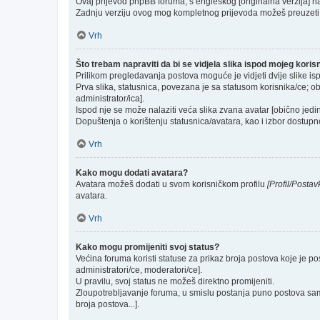
Ovaj prijevod phpBB foruma, s engleskog [originalna verzija] na 
Zadnju verziju ovog mog kompletnog prijevoda možeš preuzeti
Vrh
Što trebam napraviti da bi se vidjela slika ispod mojeg kori
Prilikom pregledavanja postova moguće je vidjeti dvije slike is
Prva slika, statusnica, povezana je sa statusom korisnika/ce; ob
administrator/ica].
Ispod nje se može nalaziti veća slika zvana avatar [obično jed
Dopuštenja o korištenju statusnica/avatara, kao i izbor dostupno
Vrh
Kako mogu dodati avatara?
Avatara možeš dodati u svom korisničkom profilu
[Profil/Postav
avatara.
Vrh
Kako mogu promijeniti svoj status?
Većina foruma koristi statuse za prikaz broja postova koje je po
administratori/ce, moderatori/ce].
U pravilu, svoj status ne možeš direktno promijeniti.
Zloupotrebljavanje foruma, u smislu postanja puno postova sam
broja postova...].