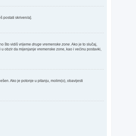
š postati skriven/a].
no što vidiš vrijeme
druge vremenske zone
. Ako je to slučaj,
 u obzir da mijenjanje vremenske zone, kao i većinu postavki,
odešen. Ako je potonje u pitanju, molim(o), obavijesti