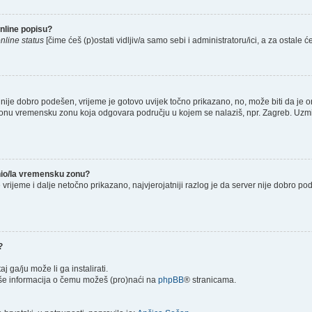
nline popisu?
nline status
[čime ćeš (p)ostati vidljiv/a samo sebi i administratoru/ici, a za ostale će
nije dobro podešen, vrijeme je gotovo uvijek točno prikazano, no, može biti da je o
š onu vremensku zonu koja odgovara području u kojem se nalaziš, npr. Zagreb. Uzmi
enio/la vremensku zonu?
je vrijeme i dalje netočno prikazano, najvjerojatniji razlog je da server nije dobro p
?
taj ga/ju može li ga instalirati.
više informacija o čemu možeš (pro)naći na
phpBB
® stranicama.