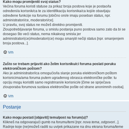
Kako mogu promijeniti svoj status?
Većina foruma koristi statuse za prikaz broja postova koje je postao/la
određeni/a korisnik/ca te za identifikaciju korisnika/ca koji/e obavljaju
određene funkcije na forumu [obično oni/e imaju poseban status, npr.
administratori/ce, moderatori/ce].
U pravilu, svoj status ne možeš direktno promijeniti.
Zloupotrebljavanje foruma, u smislu postanja puno postova samo zato da bi se
dosegao što veći status, nema nikakvog smisla jer
administratori(ce)/moderatori(ce) mogu
smanjiti
nečiji status [npr. smanjenjem
broja postova...].
Vrh
Zašto se trebam prijaviti ako želim korisniku/ci foruma poslati poruku
elektroničkom poštom?
Ako je administrator/ica omogućio/la slanje poruka elektroničkom poštom
korisnicima/ama foruma putem ugrađenog obrasca elektroničke pošte: tu
opciju mogu koristiti samo registrirani/e korisnici/e [čime se sprječava
zlouporaba forumova sustava elektroničke pošte od strane anonimnih osoba].
Vrh
Postanje
Kako mogu postati [objaviti] temu/post na forum(u)?
Klikneš na odgovarajući gumb na forumu/temi [npr.
nova tema
,
odgovori
...].
Radnje koje (ne)možeš raditi su uvijek prikazane na dnu ekrana foruma/teme