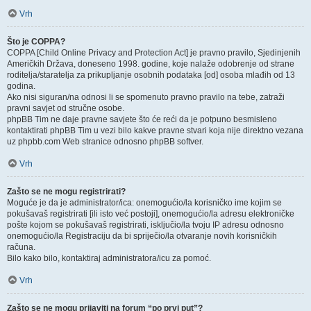
Vrh
Što je COPPA?
COPPA [Child Online Privacy and Protection Act] je pravno pravilo, Sjedinjenih
Američkih Država, doneseno 1998. godine, koje nalaže odobrenje od strane
roditelja/staratelja za prikupljanje osobnih podataka [od] osoba mlađih od 13
godina.
Ako nisi siguran/na odnosi li se spomenuto pravno pravilo na tebe, zatraži
pravni savjet od stručne osobe.
phpBB Tim ne daje pravne savjete što će reći da je potpuno besmisleno
kontaktirati phpBB Tim u vezi bilo kakve pravne stvari koja nije direktno vezana
uz phpbb.com Web stranice odnosno phpBB softver.
Vrh
Zašto se ne mogu registrirati?
Moguće je da je administrator/ica: onemogućio/la korisničko ime kojim se
pokušavaš registrirati [ili isto već postoji], onemogućio/la adresu elektroničke
pošte kojom se pokušavaš registrirati, isključio/la tvoju IP adresu odnosno
onemogućio/la Registraciju da bi spriječio/la otvaranje novih korisničkih
računa.
Bilo kako bilo, kontaktiraj administratora/icu za pomoć.
Vrh
Zašto se ne mogu prijaviti na forum “po prvi put”?