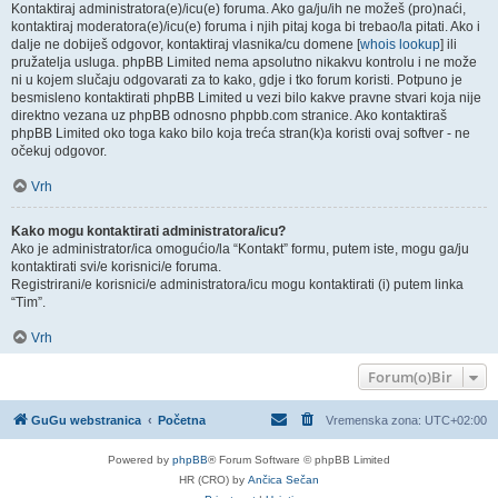
Kontaktiraj administratora(e)/icu(e) foruma. Ako ga/ju/ih ne možeš (pro)naći,
kontaktiraj moderatora(e)/icu(e) foruma i njih pitaj koga bi trebao/la pitati. Ako i
dalje ne dobiješ odgovor, kontaktiraj vlasnika/cu domene [
whois lookup
] ili
pružatelja usluga. phpBB Limited nema apsolutno nikakvu kontrolu i ne može
ni u kojem slučaju odgovarati za to kako, gdje i tko forum koristi. Potpuno je
besmisleno kontaktirati phpBB Limited u vezi bilo kakve pravne stvari koja nije
direktno vezana uz phpBB odnosno phpbb.com stranice. Ako kontaktiraš
phpBB Limited oko toga kako bilo koja treća stran(k)a koristi ovaj softver - ne
očekuj odgovor.
Vrh
Kako mogu kontaktirati administratora/icu?
Ako je administrator/ica omogućio/la “Kontakt” formu, putem iste, mogu ga/ju
kontaktirati svi/e korisnici/e foruma.
Registrirani/e korisnici/e administratora/icu mogu kontaktirati (i) putem linka
“Tim”.
Vrh
Forum(o)Bir
GuGu webstranica
Početna
Vremenska zona:
UTC+02:00
Powered by
phpBB
® Forum Software © phpBB Limited
HR (CRO) by
Ančica Sečan