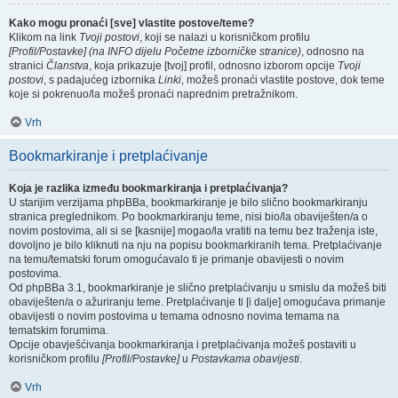
Kako mogu pronaći [sve] vlastite postove/teme?
Klikom na link
Tvoji postovi
, koji se nalazi u korisničkom profilu
[Profil/Postavke] (na INFO dijelu Početne izborničke stranice)
, odnosno na
stranici
Članstva
, koja prikazuje [tvoj] profil, odnosno izborom opcije
Tvoji
postovi
, s padajućeg izbornika
Linki
, možeš pronaći vlastite postove, dok teme
koje si pokrenuo/la možeš pronaći naprednim pretražnikom.
Vrh
Bookmarkiranje i pretplaćivanje
Koja je razlika između bookmarkiranja i pretplaćivanja?
U starijim verzijama phpBBa, bookmarkiranje je bilo slično bookmarkiranju
stranica preglednikom. Po bookmarkiranju teme, nisi bio/la obaviješten/a o
novim postovima, ali si se [kasnije] mogao/la vratiti na temu bez traženja iste,
dovoljno je bilo kliknuti na nju na popisu bookmarkiranih tema. Pretplaćivanje
na temu/tematski forum omogućavalo ti je primanje obavijesti o novim
postovima.
Od phpBBa 3.1, bookmarkiranje je slično pretplaćivanju u smislu da možeš biti
obaviješten/a o ažuriranju teme. Pretplaćivanje ti [i dalje] omogućava primanje
obavijesti o novim postovima u temama odnosno novima temama na
tematskim forumima.
Opcije obavješćivanja bookmarkiranja i pretplaćivanja možeš postaviti u
korisničkom profilu
[Profil/Postavke]
u
Postavkama obavijesti
.
Vrh