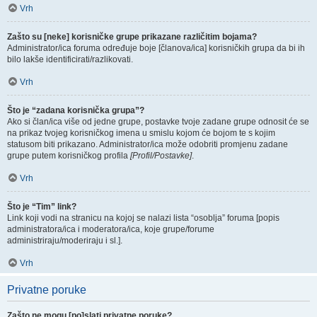
Vrh
Zašto su [neke] korisničke grupe prikazane različitim bojama?
Administrator/ica foruma određuje boje [članova/ica] korisničkih grupa da bi ih
bilo lakše identificirati/razlikovati.
Vrh
Što je “zadana korisnička grupa”?
Ako si član/ica više od jedne grupe, postavke tvoje zadane grupe odnosit će se
na prikaz tvojeg korisničkog imena u smislu kojom će bojom te s kojim
statusom biti prikazano. Administrator/ica može odobriti promjenu zadane
grupe putem korisničkog profila
[Profil/Postavke]
.
Vrh
Što je “Tim” link?
Link koji vodi na stranicu na kojoj se nalazi lista “osoblja” foruma [popis
administratora/ica i moderatora/ica, koje grupe/forume
administriraju/moderiraju i sl.].
Vrh
Privatne poruke
Zašto ne mogu [po]slati privatne poruke?