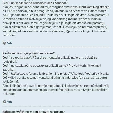
Jesi li upisao/la točno
korisničko ime
i
zaporku
?
Ako jesi, dogodila se jedna od dvije moguće stvari: ako si prilikom Registracije,
a COPPA podrška je bila omogućena, kliknuo/la na
Slažem se i imam manje
od 13 godina
trebat ćeš slijediti upute koje su ti stigle elektroničkom poštom; ili
je možda potrebna aktivacija tvojeg korisničkog računa [za što si vidio/la
obavijest ili prilikom same Registracije ili ti je stigla elektroničkom poštom].
Ako si eliminirao/la obje gornje mogućnosti, i još uvijek se ne možeš prijaviti,
kontaktiraj administratora/icu [da provjeri što (ni)je u redu s tvojim korisničkim
računom].
Vrh
Zašto se ne mogu prijaviti na forum?
Jesi li se
registrirao/la
? Da bi se mogao/la prijaviti na forum, trebaš se
registrirati.
Jesi li upisao/la
točne podatke
za prijavljivanje? Provjeri korisničko ime i
zaporku.
Jesi li
isključen/a
s foruma [zabranjen ti je pristup]? Ako jesi, [kod prijavljivanja
ćeš vidjeti poruku o tome], kontaktiraj administratora/icu [da saznaš razlog(e)
isključenja].
Ako si eliminirao/la sve tri gornje mogućnosti, i još uvijek se ne možeš prijaviti,
kontaktiraj administratora/icu [da provjeri što (ni)je u redu s tvojim korisničkim
računom].
Vrh
Zašto se “više” ne mogu prijaviti na forum?