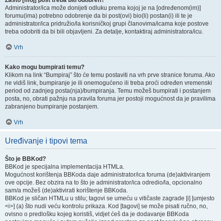
Zašto [moj] post treba biti odobren?
Administrator/ica može donijeti odluku prema kojoj je na [određenom(im)]
forumu(ima) potrebno odobrenje da bi post(ovi) bio(li) postan(i) ili te je
administrator/ica pridružio/la korisničkoj grupi članovima/icama koje postove
treba odobriti da bi bili objavljeni. Za detalje, kontaktiraj administratora/icu.
Vrh
Kako mogu bumpirati temu?
Klikom na link “Bumpiraj” što će temu postaviti na vrh prve stranice foruma. Ako
ne vidiš link, bumpiranje je ili onemogućeno ili treba proći određen vremenski
period od zadnjeg posta(nja)/bumpiranja. Temu možeš bumpirati i postanjem
posta, no, obrati pažnju na pravila foruma jer postoji mogućnost da je pravilima
zabranjeno bumpiranje postanjem.
Vrh
Uređivanje i tipovi tema
Što je BBKod?
BBKod je specijalna implementacija HTMLa.
Mogućnost korištenja BBKoda daje administrator/ica foruma (de)aktiviranjem
ove opcije. Bez obzira na to što je administrator/ica odredio/la, opcionalno
sam/a možeš (de)aktivirati korištenje BBKoda.
BBKod je sličan HTMLu u stilu; tagovi se umeću u vitičaste zagrade [i] [umjesto
<i>] (a) što nudi veću kontrolu prikaza. Kod [tagovi] se može pisati ručno, no,
ovisno o predlošku kojeg koristiš, vidjet ćeš da je dodavanje BBKoda