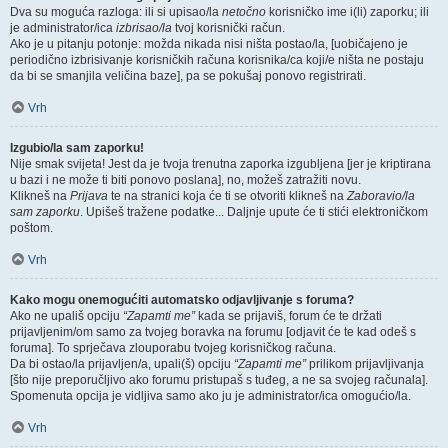
Dva su moguća razloga: ili si upisao/la
netočno
korisničko ime i(li) zaporku; ili
je administrator/ica
izbrisao/la
tvoj korisnički račun.
Ako je u pitanju potonje: možda nikada nisi ništa postao/la, [uobičajeno je
periodično izbrisivanje korisničkih računa korisnika/ca koji/e ništa ne postaju
da bi se smanjila veličina baze], pa se pokušaj ponovo registrirati.
Vrh
Izgubio/la sam zaporku!
Nije smak svijeta! Jest da je tvoja trenutna zaporka izgubljena [jer je kriptirana
u bazi i ne može ti biti ponovo poslana], no, možeš zatražiti novu.
Klikneš na
Prijava
te na stranici koja će ti se otvoriti klikneš na
Zaboravio/la
sam zaporku
. Upišeš tražene podatke... Daljnje upute će ti stići elektroničkom
poštom.
Vrh
Kako mogu onemogućiti automatsko odjavljivanje s foruma?
Ako ne upališ opciju
“Zapamti me”
kada se prijaviš, forum će te držati
prijavljenim/om samo za tvojeg boravka na forumu [odjavit će te kad odeš s
foruma]. To sprječava zlouporabu tvojeg korisničkog računa.
Da bi ostao/la prijavljen/a, upali(š) opciju
“Zapamti me”
prilikom prijavljivanja
[što nije preporučljivo ako forumu pristupaš s tuđeg, a ne sa svojeg računala].
Spomenuta opcija je vidljiva samo ako ju je administrator/ica omogućio/la.
Vrh