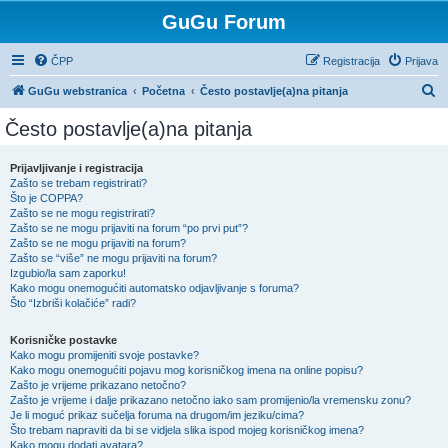
GuGu Forum
ČPP
Registracija
Prijava
P
GuGu webstranica
Početna
Često postavlje(a)na pitanja
r
Često postavlje(a)na pitanja
e
t
Prijavljivanje i registracija
Zašto se trebam registrirati?
r
Što je COPPA?
a
Zašto se ne mogu registrirati?
Zašto se ne mogu prijaviti na forum “po prvi put”?
ž
Zašto se ne mogu prijaviti na forum?
Zašto se “više” ne mogu prijaviti na forum?
n
Izgubio/la sam zaporku!
i
Kako mogu onemogućiti automatsko odjavljivanje s foruma?
Što “Izbriši kolačiće” radi?
k
Korisničke postavke
Kako mogu promijeniti svoje postavke?
Kako mogu onemogućiti pojavu mog korisničkog imena na online popisu?
Zašto je vrijeme prikazano netočno?
Zašto je vrijeme i dalje prikazano netočno iako sam promijenio/la vremensku zonu?
Je li moguć prikaz sučelja foruma na drugom/im jeziku/cima?
Što trebam napraviti da bi se vidjela slika ispod mojeg korisničkog imena?
Kako mogu dodati avatara?