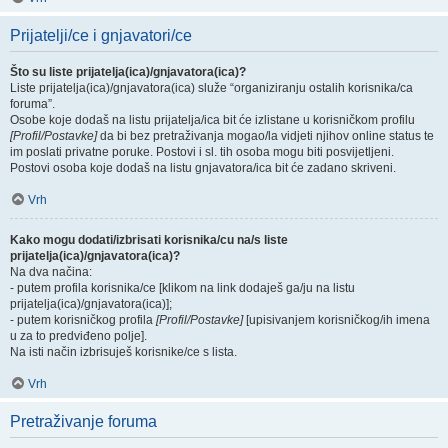
Prijatelji/ce i gnjavatori/ce
Što su liste prijatelja(ica)/gnjavatora(ica)?
Liste prijatelja(ica)/gnjavatora(ica) služe “organiziranju ostalih korisnika/ca
foruma”.
Osobe koje dodaš na listu prijatelja/ica bit će izlistane u korisničkom profilu
[Profil/Postavke]
da bi bez pretraživanja mogao/la vidjeti njihov online status te
im poslati privatne poruke. Postovi i sl. tih osoba mogu biti posvijetljeni.
Postovi osoba koje dodaš na listu gnjavatora/ica bit će zadano skriveni.
Vrh
Kako mogu dodati/izbrisati korisnika/cu na/s liste
prijatelja(ica)/gnjavatora(ica)?
Na dva načina:
- putem profila korisnika/ce [klikom na link dodaješ ga/ju na listu
prijatelja(ica)/gnjavatora(ica)];
- putem korisničkog profila
[Profil/Postavke]
[upisivanjem korisničkog/ih imena
u za to predviđeno polje].
Na isti način izbrisuješ korisnike/ce s lista.
Vrh
Pretraživanje foruma