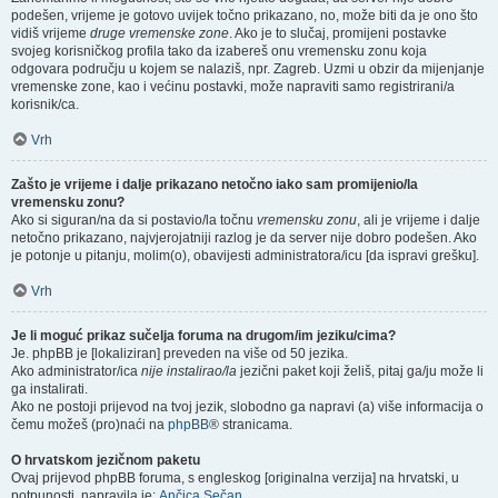
podešen, vrijeme je gotovo uvijek točno prikazano, no, može biti da je ono što
vidiš vrijeme
druge vremenske zone
. Ako je to slučaj, promijeni postavke
svojeg korisničkog profila tako da izabereš onu vremensku zonu koja
odgovara području u kojem se nalaziš, npr. Zagreb. Uzmi u obzir da mijenjanje
vremenske zone, kao i većinu postavki, može napraviti samo registrirani/a
korisnik/ca.
Vrh
Zašto je vrijeme i dalje prikazano netočno iako sam promijenio/la
vremensku zonu?
Ako si siguran/na da si postavio/la točnu
vremensku zonu
, ali je vrijeme i dalje
netočno prikazano, najvjerojatniji razlog je da server nije dobro podešen. Ako
je potonje u pitanju, molim(o), obavijesti administratora/icu [da ispravi grešku].
Vrh
Je li moguć prikaz sučelja foruma na drugom/im jeziku/cima?
Je. phpBB je [lokaliziran] preveden na više od 50 jezika.
Ako administrator/ica
nije instalirao/la
jezični paket koji želiš, pitaj ga/ju može li
ga instalirati.
Ako ne postoji prijevod na tvoj jezik, slobodno ga napravi (a) više informacija o
čemu možeš (pro)naći na
phpBB
® stranicama.
O hrvatskom jezičnom paketu
Ovaj prijevod phpBB foruma, s engleskog [originalna verzija] na hrvatski, u
potpunosti, napravila je:
Ančica Sečan
.