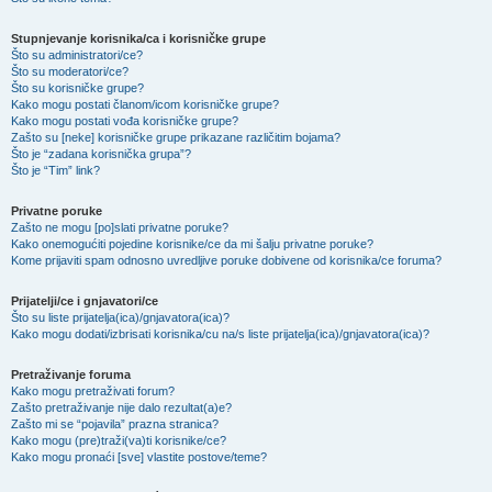
Stupnjevanje korisnika/ca i korisničke grupe
Što su administratori/ce?
Što su moderatori/ce?
Što su korisničke grupe?
Kako mogu postati članom/icom korisničke grupe?
Kako mogu postati vođa korisničke grupe?
Zašto su [neke] korisničke grupe prikazane različitim bojama?
Što je “zadana korisnička grupa”?
Što je “Tim” link?
Privatne poruke
Zašto ne mogu [po]slati privatne poruke?
Kako onemogućiti pojedine korisnike/ce da mi šalju privatne poruke?
Kome prijaviti spam odnosno uvredljive poruke dobivene od korisnika/ce foruma?
Prijatelji/ce i gnjavatori/ce
Što su liste prijatelja(ica)/gnjavatora(ica)?
Kako mogu dodati/izbrisati korisnika/cu na/s liste prijatelja(ica)/gnjavatora(ica)?
Pretraživanje foruma
Kako mogu pretraživati forum?
Zašto pretraživanje nije dalo rezultat(a)e?
Zašto mi se “pojavila” prazna stranica?
Kako mogu (pre)traži(va)ti korisnike/ce?
Kako mogu pronaći [sve] vlastite postove/teme?