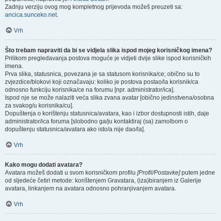
Zadnju verziju ovog mog kompletnog prijevoda možeš preuzeti sa:
ancica.sunceko.net
.
Vrh
Što trebam napraviti da bi se vidjela slika ispod mojeg korisničkog imena?
Prilikom pregledavanja postova moguće je vidjeti dvije slike ispod korisničkih
imena.
Prva slika, statusnica, povezana je sa statusom korisnika/ce; obično su to
zvjezdice/blokovi koji označavaju: koliko je postova postao/la korisnik/ca
odnosno funkciju korisnika/ce na forumu [npr. administrator/ica].
Ispod nje se može nalaziti veća slika zvana avatar [obično jedinstvena/osobna
za svakog/u korisnika/cu].
Dopuštenja o korištenju statusnica/avatara, kao i izbor dostupnosti istih, daje
administrator/ica foruma [slobodno ga/ju kontaktiraj (sa) zamolbom o
dopuštenju statusnica/avatara ako isto/a nije dao/la].
Vrh
Kako mogu dodati avatara?
Avatara možeš dodati u svom korisničkom profilu
[Profil/Postavke]
putem jedne
od sljedeće četiri metode: korištenjem Gravatara, (iza)biranjem iz Galerije
avatara, linkanjem na avatara odnosno pohranjivanjem avatara.
Vrh