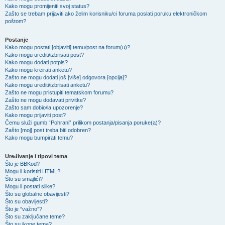
Kako mogu promijeniti svoj status?
Zašto se trebam prijaviti ako želim korisniku/ci foruma poslati poruku elektroničkom
poštom?
Postanje
Kako mogu postati [objaviti] temu/post na forum(u)?
Kako mogu urediti/izbrisati post?
Kako mogu dodati potpis?
Kako mogu kreirati anketu?
Zašto ne mogu dodati još [više] odgovora [opcija]?
Kako mogu urediti/izbrisati anketu?
Zašto ne mogu pristupiti tematskom forumu?
Zašto ne mogu dodavati privitke?
Zašto sam dobio/la upozorenje?
Kako mogu prijaviti post?
Čemu služi gumb “Pohrani” prilikom postanja/pisanja poruke(a)?
Zašto [moj] post treba biti odobren?
Kako mogu bumpirati temu?
Uređivanje i tipovi tema
Što je BBKod?
Mogu li koristiti HTML?
Što su smajlići?
Mogu li postati slike?
Što su globalne obavijesti?
Što su obavijesti?
Što je “važno”?
Što su zaključane teme?
Što su ikone tema?