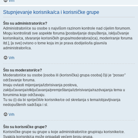
Vrh
Stupnjevanje korisnika/ca i korisničke grupe
Što su administratori/ce?
Administratori/ce su osobe s najvišom razinom kontrole nad cijelim forumom.
Mogu kontrolirati sve aspekte foruma [postavljanje dopuštenja, isključivanje
korisnika/ca, stvaranje korisničkih grupa/moderatora(ica), moderiranje foruma
itd.], [a sve] ovisno o tome koja im je prava dodijelio/la glavni/a
administrator/ica.
Vrh
Što su moderatori/ce?
Moderatori/ce su osobe [osoba ili (korisnička) grupa osoba] čiji je
“posao”
održavanje foruma.
Imaju ovlasti mijenjanja/izbrisivanja postova,
zaključavanja/otključavanja/premještanja/izbrisivanja/razdvajanja tema u
forumima koje održavaju.
Tu su (i) da bi spriječili/e korisnike/ce od skretanja s tema/objavljivanja
nedopuštenih sadržaja i sl.
Vrh
Što su korisničke grupe?
Korisničke grupe su grupe u koje administratori/ce grupiraju korisnike/ce.
Svaki/a korisnik/ca može pripadati većem broju grupa.