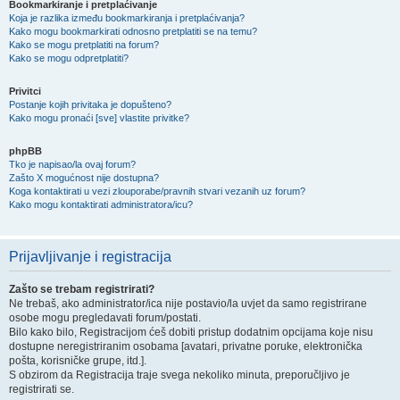
Bookmarkiranje i pretplaćivanje
Koja je razlika između bookmarkiranja i pretplaćivanja?
Kako mogu bookmarkirati odnosno pretplatiti se na temu?
Kako se mogu pretplatiti na forum?
Kako se mogu odpretplatiti?
Privitci
Postanje kojih privitaka je dopušteno?
Kako mogu pronaći [sve] vlastite privitke?
phpBB
Tko je napisao/la ovaj forum?
Zašto X mogućnost nije dostupna?
Koga kontaktirati u vezi zlouporabe/pravnih stvari vezanih uz forum?
Kako mogu kontaktirati administratora/icu?
Prijavljivanje i registracija
Zašto se trebam registrirati?
Ne trebaš, ako administrator/ica nije postavio/la uvjet da samo registrirane
osobe mogu pregledavati forum/postati.
Bilo kako bilo, Registracijom ćeš dobiti pristup dodatnim opcijama koje nisu
dostupne neregistriranim osobama [avatari, privatne poruke, elektronička
pošta, korisničke grupe, itd.].
S obzirom da Registracija traje svega nekoliko minuta, preporučljivo je
registrirati se.