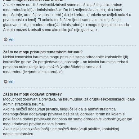
Kako mogu urediti/izbrisati anketu?
Ankete može urediti/uređivati/izbrisati samo ona/j koja/i ih je i kreirala/o,
moderator/ica i(li) administrator/ica. Da bi izmijenio/la anketu, ako imaš
dopuštenje, urediš prvi post u temi [ako je kreirana, anketa se uvijek nalazi u
prvom postu u temi]. Ti anketu možeš izmijeniti samo ako nitko još nije
glasovao, dok ju moderatori(ce)/administratori(ce) mogu mijenjati bilo kada.
Anketu možeš izbrisati samo ako nitko još nije glasovao.
Vrh
Zašto ne mogu pristupiti tematskom forumu?
Nekim tematskim forumima mogu pristupiti samo određeni/e korisnici/e i(li)
korisničke grupe. Za pregledavanje, postanje... na takvim forumima treba ti
posebna autorizacija koju možeš (za)tražiti/dobiti samo od
moderatora(ice)/administratora(ice).
Vrh
Zašto ne mogu dodavati privitke?
Mogućnost dodavanja privitaka, na forumu(ima) za grupu(e)/korisnika(cu) daje
administrator/ica foruma.
Ako ne možeš doda(va)ti privitke, moguće je da je administrator/ica
onemogućio/la dodavanje privitaka baš za taj određen forum na kojem si
pokušao/la dodati privitak/ke odnosno da samo određeni/e korisnici(e)/grupe
mogu dodavati privitke na tom forumu.
Ako ti nije jasno zašto [baš] ti ne možeš doda(va)ti privitke, kontaktiraj
administratora/icu.