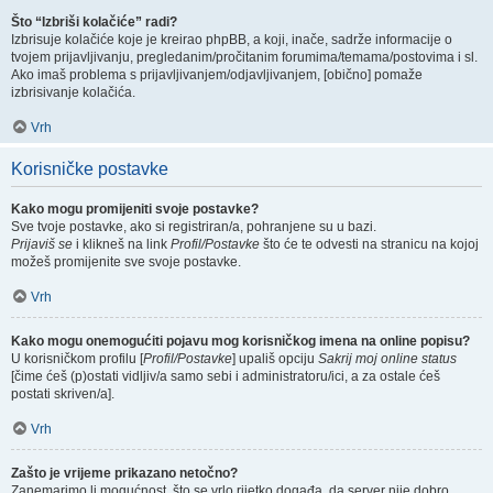
Što “Izbriši kolačiće” radi?
Izbrisuje kolačiće koje je kreirao phpBB, a koji, inače, sadrže informacije o
tvojem prijavljivanju, pregledanim/pročitanim forumima/temama/postovima i sl.
Ako imaš problema s prijavljivanjem/odjavljivanjem, [obično] pomaže
izbrisivanje kolačića.
Vrh
Korisničke postavke
Kako mogu promijeniti svoje postavke?
Sve tvoje postavke, ako si registriran/a, pohranjene su u bazi.
Prijaviš se
i klikneš na link
Profil/Postavke
što će te odvesti na stranicu na kojoj
možeš promijenite sve svoje postavke.
Vrh
Kako mogu onemogućiti pojavu mog korisničkog imena na online popisu?
U korisničkom profilu [
Profil/Postavke
] upališ opciju
Sakrij moj online status
[čime ćeš (p)ostati vidljiv/a samo sebi i administratoru/ici, a za ostale ćeš
postati skriven/a].
Vrh
Zašto je vrijeme prikazano netočno?
Zanemarimo li mogućnost, što se vrlo rijetko događa, da server nije dobro