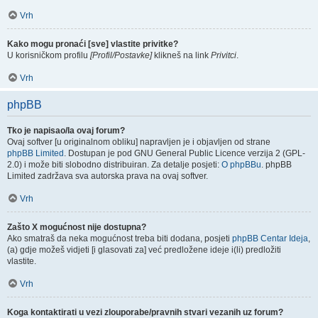
Vrh
Kako mogu pronaći [sve] vlastite privitke?
U korisničkom profilu
[Profil/Postavke]
klikneš na link
Privitci
.
Vrh
phpBB
Tko je napisao/la ovaj forum?
Ovaj softver [u originalnom obliku] napravljen je i objavljen od strane
phpBB Limited
. Dostupan je pod GNU General Public Licence verzija 2 (GPL-
2.0) i može biti slobodno distribuiran. Za detalje posjeti:
O phpBBu
. phpBB
Limited zadržava sva autorska prava na ovaj softver.
Vrh
Zašto X mogućnost nije dostupna?
Ako smatraš da neka mogućnost treba biti dodana, posjeti
phpBB Centar Ideja
,
(a) gdje možeš vidjeti [i glasovati za] već predložene ideje i(li) predložiti
vlastite.
Vrh
Koga kontaktirati u vezi zlouporabe/pravnih stvari vezanih uz forum?