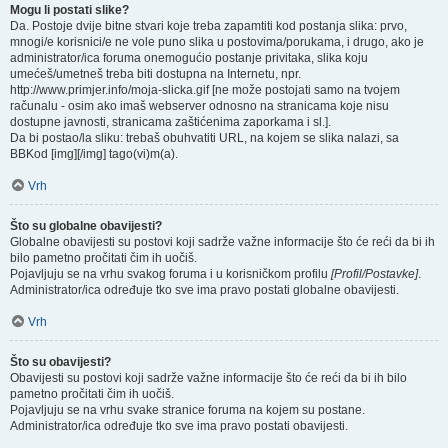
Mogu li postati slike?
Da. Postoje dvije bitne stvari koje treba zapamtiti kod postanja slika: prvo,
mnogi/e korisnici/e ne vole puno slika u postovima/porukama, i drugo, ako je
administrator/ica foruma onemogućio postanje privitaka, slika koju
umećeš/umetneš treba biti dostupna na Internetu, npr.
http://www.primjer.info/moja-slicka.gif [ne može postojati samo na tvojem
računalu - osim ako imaš webserver odnosno na stranicama koje nisu
dostupne javnosti, stranicama zaštićenima zaporkama i sl.].
Da bi postao/la sliku: trebaš obuhvatiti URL, na kojem se slika nalazi, sa
BBKod [img][/img] tago(vi)m(a).
Vrh
Što su globalne obavijesti?
Globalne obavijesti su postovi koji sadrže važne informacije što će reći da bi ih
bilo pametno pročitati čim ih uočiš.
Pojavljuju se na vrhu svakog foruma i u korisničkom profilu
[Profil/Postavke]
.
Administrator/ica određuje tko sve ima pravo postati globalne obavijesti.
Vrh
Što su obavijesti?
Obavijesti su postovi koji sadrže važne informacije što će reći da bi ih bilo
pametno pročitati čim ih uočiš.
Pojavljuju se na vrhu svake stranice foruma na kojem su postane.
Administrator/ica određuje tko sve ima pravo postati obavijesti.