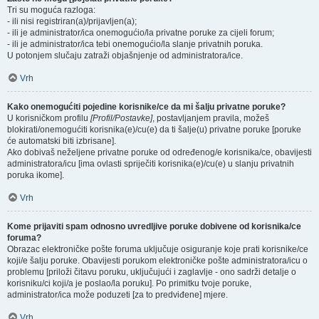
Tri su moguća razloga:
- ili nisi registriran(a)/prijavljen(a);
- ili je administrator/ica onemogućio/la privatne poruke za cijeli forum;
- ili je administrator/ica tebi onemogućio/la slanje privatnih poruka.
U potonjem slučaju zatraži objašnjenje od administratora/ice.
Vrh
Kako onemogućiti pojedine korisnike/ce da mi šalju privatne poruke?
U korisničkom profilu
[Profil/Postavke]
, postavljanjem pravila, možeš
blokirati/onemogućiti korisnika(e)/cu(e) da ti šalje(u) privatne poruke [poruke
će automatski biti izbrisane].
Ako dobivaš neželjene privatne poruke od određenog/e korisnika/ce, obavijesti
administratora/icu [ima ovlasti spriječiti korisnika(e)/cu(e) u slanju privatnih
poruka ikome].
Vrh
Kome prijaviti spam odnosno uvredljive poruke dobivene od korisnika/ce
foruma?
Obrazac elektroničke pošte foruma uključuje osiguranje koje prati korisnike/ce
koji/e šalju poruke. Obavijesti porukom elektroničke pošte administratora/icu o
problemu [priloži čitavu poruku, uključujući i zaglavlje - ono sadrži detalje o
korisniku/ci koji/a je poslao/la poruku]. Po primitku tvoje poruke,
administrator/ica može poduzeti [za to predviđene] mjere.
Vrh