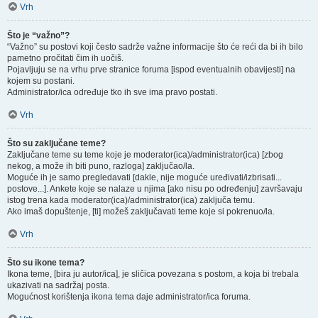
Vrh
Što je “važno”?
“Važno” su postovi koji često sadrže važne informacije što će reći da bi ih bilo
pametno pročitati čim ih uočiš.
Pojavljuju se na vrhu prve stranice foruma [ispod eventualnih obavijesti] na
kojem su postani.
Administrator/ica određuje tko ih sve ima pravo postati.
Vrh
Što su zaključane teme?
Zaključane teme su teme koje je moderator(ica)/administrator(ica) [zbog
nekog, a može ih biti puno, razloga] zaključao/la.
Moguće ih je samo pregledavati [dakle, nije moguće uređivati/izbrisati...
postove...]. Ankete koje se nalaze u njima [ako nisu po određenju] završavaju
istog trena kada moderator(ica)/administrator(ica) zaključa temu.
Ako imaš dopuštenje, [ti] možeš zaključavati teme koje si pokrenuo/la.
Vrh
Što su ikone tema?
Ikona teme, [bira ju autor/ica], je sličica povezana s postom, a koja bi trebala
ukazivati na sadržaj posta.
Mogućnost korištenja ikona tema daje administrator/ica foruma.