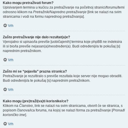
Kako mogu pretraživati forum?
Upisivanjem termina u kućicu za pretraživanje na početnoj stranici/forumu/temi
odnosno klikom na
Pretražnik/Napredno pretraživanje
[link se nalazi na svim
stranicama i vodi na formu naprednog pretraživanja].
Vrh
Zašto pretraživanje nije dalo rezultat(a)e?
Vjerojatno si upisao/la previše [uobičajenih] termina koje phpBB ne indeksira
ili si bio/la previše nejasan(a)/neodređen(a). Budi određeniji/a te pokušaj [s]
naprednim pretražnikom.
Vrh
Zašto mi se “pojavila” prazna stranica?
Pretraživanje je rezultiralo s previše rezultata koje server nije mogao obraditi.
Budi određeniji/a te pokušaj [s] naprednim pretražnikom.
Vrh
Kako mogu (pre)traži(va)ti korisnike/ce?
Klikom na
Članstvo
, link se nalazi na svim stranicama, otvorit će se stranica, s
popisom članova/ica foruma, na kojoj se nalazi forma za pretraživanje [
Pronađi
korisničko ime
].
Vrh