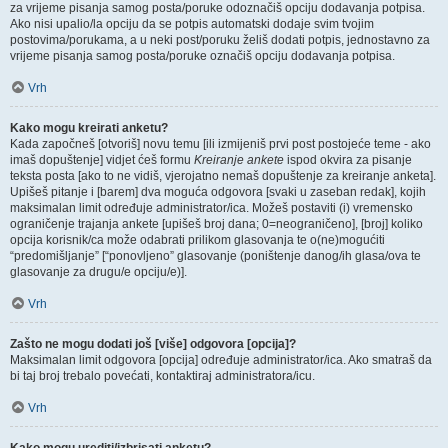
za vrijeme pisanja samog posta/poruke odoznačiš opciju dodavanja potpisa.
Ako nisi upalio/la opciju da se potpis automatski dodaje svim tvojim
postovima/porukama, a u neki post/poruku želiš dodati potpis, jednostavno za
vrijeme pisanja samog posta/poruke označiš opciju dodavanja potpisa.
Vrh
Kako mogu kreirati anketu?
Kada započneš [otvoriš] novu temu [ili izmijeniš prvi post postojeće teme - ako
imaš dopuštenje] vidjet ćeš formu
Kreiranje ankete
ispod okvira za pisanje
teksta posta [ako to ne vidiš, vjerojatno nemaš dopuštenje za kreiranje anketa].
Upišeš pitanje i [barem] dva moguća odgovora [svaki u zaseban redak], kojih
maksimalan limit određuje administrator/ica. Možeš postaviti (i) vremensko
ograničenje trajanja ankete [upišeš broj dana; 0=neograničeno], [broj] koliko
opcija korisnik/ca može odabrati prilikom glasovanja te o(ne)mogućiti
“predomišljanje” [“ponovljeno” glasovanje (poništenje danog/ih glasa/ova te
glasovanje za drugu/e opciju/e)].
Vrh
Zašto ne mogu dodati još [više] odgovora [opcija]?
Maksimalan limit odgovora [opcija] određuje administrator/ica. Ako smatraš da
bi taj broj trebalo povećati, kontaktiraj administratora/icu.
Vrh