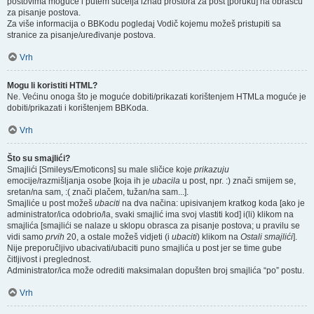
postovima moguće i putem sučelja iznad prostora za post [poruku] na obrascu
za pisanje postova.
Za više informacija o BBKodu pogledaj Vodič kojemu možeš pristupiti sa
stranice za pisanje/uređivanje postova.
Vrh
Mogu li koristiti HTML?
Ne. Većinu onoga što je moguće dobiti/prikazati korištenjem HTMLa moguće je
dobiti/prikazati i korištenjem BBKoda.
Vrh
Što su smajlići?
Smajlići [Smileys/Emoticons] su male sličice koje
prikazuju
emocije/razmišljanja osobe [koja ih je
ubacila
u post, npr. :) znači smijem se,
sretan/na sam, :( znači plačem, tužan/na sam...].
Smajliće u post možeš
ubaciti
na dva načina: upisivanjem kratkog koda [ako je
administrator/ica odobrio/la, svaki smajlić ima svoj vlastiti kod] i(li) klikom na
smajlića [smajlići se nalaze u sklopu obrasca za pisanje postova; u pravilu se
vidi samo
prvih
20, a ostale možeš vidjeti (i
ubaciti
) klikom na
Ostali smajlići
].
Nije preporučljivo ubacivati/ubaciti puno smajlića u post jer se time gube
čitljivost i preglednost.
Administrator/ica može odrediti maksimalan dopušten broj smajlića “po” postu.
Vrh