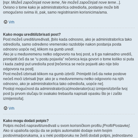
[npr.
Možeš započinjati nove teme
,
Ne možeš započinjati nove teme
...].
Ovisno o tome kako je administrator/ica odredio/la, postanje može biti
omogućeno svima ili, pak, samo registriranim korisnicima/ama.
Vrh
Kako mogu urediti/izbrisati post?
Post možeš urediti/uređivati, [bilo kada odnosno, ako je administrator/ica tako
odredio/la, samo određeno vremensko razdoblje nakon postanja posta
odnosno uopće ne], klikom na gumb
uredi
.
Ako je u međuvremenu netko odgovorio na tvoj post, a ti ga naknadno urediš,
primijetit ćeš da se “u postu pojavila” rečenica koja govori o tome koliko si puta
i kada zadnji put uredio/la post [rečenica se neće pojaviti ako nije bilo
odgovora na post].
Post možeš izbrisati klikom na gumb
izbriši
. Primijetit ćeš da neke postove
nećeš moći izbrisati [npr. ako je u međuvremenu netko odgovorio na njih
odnosno, ako je administrator/ica tako odredio/la, uopće ne].
Postoji mogućnost da administrator(ica)/moderator(ica) izmijeni/izbriše tvoj
post [u prvom slučaju bi svakako trebao/la napisati opasku što je i zašto
izmijenio/la].
Vrh
Kako mogu dodati potpis?
Potpis možeš napraviti/uređivati u svom korisničkom profilu
[Profil/Postavke]
.
Ako si upalio/la opciju da se potpis automatski dodaje svim tvojim
postovima/porukama, a u neki post/poruku ne želiš dodati potpis, jednostavno