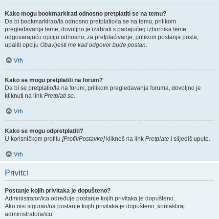
Kako mogu bookmarkirati odnosno pretplatiti se na temu?
Da bi bookmarkirao/la odnosno pretplatio/la se na temu, prilikom
pregledavanja teme, dovoljno je izabrati s padajućeg izbornika teme
odgovarajuću opciju odnosno, za pretplaćivanje, prilikom postanja posta,
upaliti opciju
Obavijesti me kad odgovor bude postan
.
Vrh
Kako se mogu pretplatiti na forum?
Da bi se pretplatio/la na forum, prilikom pregledavanja foruma, dovoljno je
kliknuti na link
Pretplati se
.
Vrh
Kako se mogu odpretplatiti?
U korisničkom profilu
[Profil/Postavke]
klikneš na link
Pretplate
i slijediš upute.
Vrh
Privitci
Postanje kojih privitaka je dopušteno?
Administrator/ica određuje postanje kojih privitaka je dopušteno.
Ako nisi siguran/na postanje kojih privitaka je dopušteno, kontaktiraj
administratora/icu.