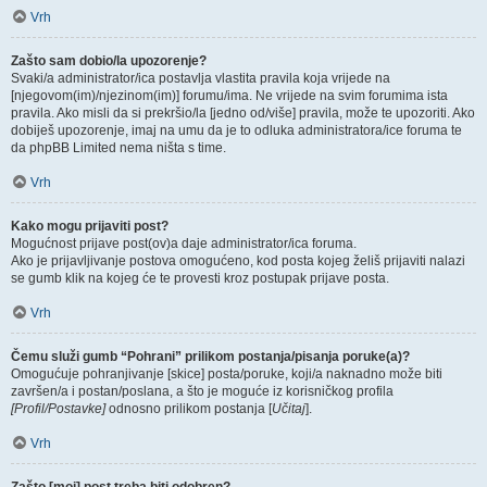
Vrh
Zašto sam dobio/la upozorenje?
Svaki/a administrator/ica postavlja vlastita pravila koja vrijede na
[njegovom(im)/njezinom(im)] forumu/ima. Ne vrijede na svim forumima ista
pravila. Ako misli da si prekršio/la [jedno od/više] pravila, može te upozoriti. Ako
dobiješ upozorenje, imaj na umu da je to odluka administratora/ice foruma te
da phpBB Limited nema ništa s time.
Vrh
Kako mogu prijaviti post?
Mogućnost prijave post(ov)a daje administrator/ica foruma.
Ako je prijavljivanje postova omogućeno, kod posta kojeg želiš prijaviti nalazi
se gumb klik na kojeg će te provesti kroz postupak prijave posta.
Vrh
Čemu služi gumb “Pohrani” prilikom postanja/pisanja poruke(a)?
Omogućuje pohranjivanje [skice] posta/poruke, koji/a naknadno može biti
završen/a i postan/poslana, a što je moguće iz korisničkog profila
[Profil/Postavke]
odnosno prilikom postanja [
Učitaj
].
Vrh