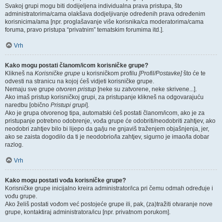
Svakoj grupi mogu biti dodijeljena individualna prava pristupa, što
administratorima/cama olakšava dodjeljivanje određenih prava određenim
korisnicima/ama [npr. proglašavanje više korisnika/ca moderatorima/cama
foruma, pravo pristupa “privatnim” tematskim forumima itd.].
Vrh
Kako mogu postati članom/icom korisničke grupe?
Klikneš na
Korisničke grupe
u korisničkom profilu
[Profil/Postavke]
što će te
odvesti na stranicu na kojoj ćeš vidjeti korisničke grupe.
Nemaju sve grupe
otvoren pristup
[neke su zatvorene, neke skrivene...].
Ako imaš pristup korisničkoj grupi, za pristupanje klikneš na odgovarajuću
naredbu [obično
Pristupi grupi
].
Ako je grupa otvorenog tipa, automatski ćeš postati članom/icom, ako je za
pristupanje potrebno odobrenje, vođa grupe će odobriti/neodobriti zahtjev, ako
neodobri zahtjev bilo bi lijepo da ga/ju ne gnjaviš traženjem objašnjenja, jer,
ako se zaista dogodilo da ti je neodobrio/la zahtjev, sigurno je imao/la dobar
razlog.
Vrh
Kako mogu postati vođa korisničke grupe?
Korisničke grupe inicijalno kreira administrator/ica pri čemu odmah određuje i
vođu grupe.
Ako želiš postati vođom već postojeće grupe ili, pak, (za)tražiti otvaranje nove
grupe, kontaktiraj administratora/icu [npr. privatnom porukom].