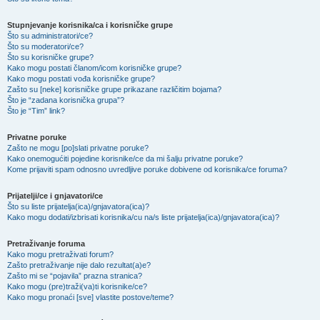
Stupnjevanje korisnika/ca i korisničke grupe
Što su administratori/ce?
Što su moderatori/ce?
Što su korisničke grupe?
Kako mogu postati članom/icom korisničke grupe?
Kako mogu postati vođa korisničke grupe?
Zašto su [neke] korisničke grupe prikazane različitim bojama?
Što je “zadana korisnička grupa”?
Što je “Tim” link?
Privatne poruke
Zašto ne mogu [po]slati privatne poruke?
Kako onemogućiti pojedine korisnike/ce da mi šalju privatne poruke?
Kome prijaviti spam odnosno uvredljive poruke dobivene od korisnika/ce foruma?
Prijatelji/ce i gnjavatori/ce
Što su liste prijatelja(ica)/gnjavatora(ica)?
Kako mogu dodati/izbrisati korisnika/cu na/s liste prijatelja(ica)/gnjavatora(ica)?
Pretraživanje foruma
Kako mogu pretraživati forum?
Zašto pretraživanje nije dalo rezultat(a)e?
Zašto mi se “pojavila” prazna stranica?
Kako mogu (pre)traži(va)ti korisnike/ce?
Kako mogu pronaći [sve] vlastite postove/teme?