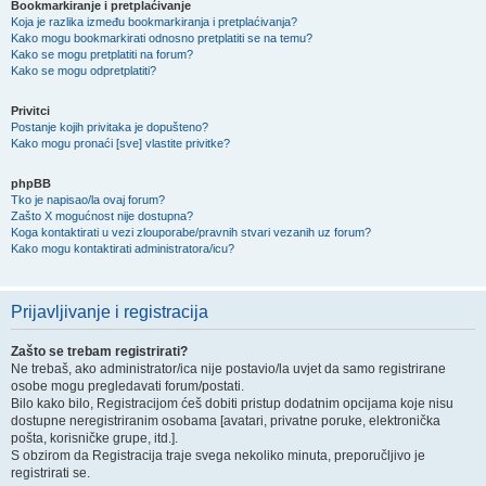
Bookmarkiranje i pretplaćivanje
Koja je razlika između bookmarkiranja i pretplaćivanja?
Kako mogu bookmarkirati odnosno pretplatiti se na temu?
Kako se mogu pretplatiti na forum?
Kako se mogu odpretplatiti?
Privitci
Postanje kojih privitaka je dopušteno?
Kako mogu pronaći [sve] vlastite privitke?
phpBB
Tko je napisao/la ovaj forum?
Zašto X mogućnost nije dostupna?
Koga kontaktirati u vezi zlouporabe/pravnih stvari vezanih uz forum?
Kako mogu kontaktirati administratora/icu?
Prijavljivanje i registracija
Zašto se trebam registrirati?
Ne trebaš, ako administrator/ica nije postavio/la uvjet da samo registrirane
osobe mogu pregledavati forum/postati.
Bilo kako bilo, Registracijom ćeš dobiti pristup dodatnim opcijama koje nisu
dostupne neregistriranim osobama [avatari, privatne poruke, elektronička
pošta, korisničke grupe, itd.].
S obzirom da Registracija traje svega nekoliko minuta, preporučljivo je
registrirati se.