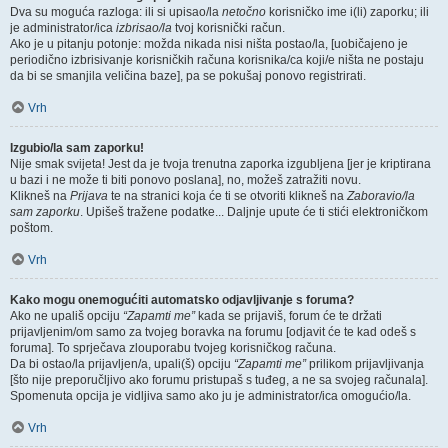
Dva su moguća razloga: ili si upisao/la
netočno
korisničko ime i(li) zaporku; ili
je administrator/ica
izbrisao/la
tvoj korisnički račun.
Ako je u pitanju potonje: možda nikada nisi ništa postao/la, [uobičajeno je
periodično izbrisivanje korisničkih računa korisnika/ca koji/e ništa ne postaju
da bi se smanjila veličina baze], pa se pokušaj ponovo registrirati.
Vrh
Izgubio/la sam zaporku!
Nije smak svijeta! Jest da je tvoja trenutna zaporka izgubljena [jer je kriptirana
u bazi i ne može ti biti ponovo poslana], no, možeš zatražiti novu.
Klikneš na
Prijava
te na stranici koja će ti se otvoriti klikneš na
Zaboravio/la
sam zaporku
. Upišeš tražene podatke... Daljnje upute će ti stići elektroničkom
poštom.
Vrh
Kako mogu onemogućiti automatsko odjavljivanje s foruma?
Ako ne upališ opciju
“Zapamti me”
kada se prijaviš, forum će te držati
prijavljenim/om samo za tvojeg boravka na forumu [odjavit će te kad odeš s
foruma]. To sprječava zlouporabu tvojeg korisničkog računa.
Da bi ostao/la prijavljen/a, upali(š) opciju
“Zapamti me”
prilikom prijavljivanja
[što nije preporučljivo ako forumu pristupaš s tuđeg, a ne sa svojeg računala].
Spomenuta opcija je vidljiva samo ako ju je administrator/ica omogućio/la.
Vrh