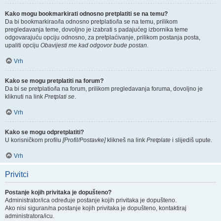
Kako mogu bookmarkirati odnosno pretplatiti se na temu?
Da bi bookmarkirao/la odnosno pretplatio/la se na temu, prilikom
pregledavanja teme, dovoljno je izabrati s padajućeg izbornika teme
odgovarajuću opciju odnosno, za pretplaćivanje, prilikom postanja posta,
upaliti opciju
Obavijesti me kad odgovor bude postan
.
Vrh
Kako se mogu pretplatiti na forum?
Da bi se pretplatio/la na forum, prilikom pregledavanja foruma, dovoljno je
kliknuti na link
Pretplati se
.
Vrh
Kako se mogu odpretplatiti?
U korisničkom profilu
[Profil/Postavke]
klikneš na link
Pretplate
i slijediš upute.
Vrh
Privitci
Postanje kojih privitaka je dopušteno?
Administrator/ica određuje postanje kojih privitaka je dopušteno.
Ako nisi siguran/na postanje kojih privitaka je dopušteno, kontaktiraj
administratora/icu.