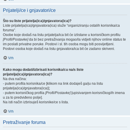
Prijatelji/ce i gnjavatori/ce
Što su liste prijatelja(ica)/gnjavatora(ica)?
Liste prijatelja(ica)/gnjavatora(ica) služe “organiziranju ostalih korisnika/ca
foruma”.
Osobe koje dodaš na listu prijatelja/ica bit će izlistane u korisničkom profilu
[Profil/Postavke]
da bi bez pretraživanja mogao/la vidjeti njihov online status te
im poslati privatne poruke. Postovi i sl. tih osoba mogu biti posvijetljeni.
Postovi osoba koje dodaš na listu gnjavatora/ica bit će zadano skriveni.
Vrh
Kako mogu dodati/izbrisati korisnika/cu na/s liste
prijatelja(ica)/gnjavatora(ica)?
Na dva načina:
- putem profila korisnika/ce [klikom na link dodaješ ga/ju na listu
prijatelja(ica)/gnjavatora(ica)];
- putem korisničkog profila
[Profil/Postavke]
[upisivanjem korisničkog/ih imena
u za to predviđeno polje].
Na isti način izbrisuješ korisnike/ce s lista.
Vrh
Pretraživanje foruma