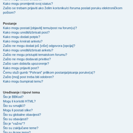
Kako mogu promijeniti svoj status?
Zašto se trebam prijaviti ako želim korisniku/ci foruma poslati poruku elektroničkom
poštom?
Postanje
Kako mogu postati [objaviti] temu/post na forum(u)?
Kako mogu urediti/izbrisati post?
Kako mogu dodati potpis?
Kako mogu kreirati anketu?
Zašto ne mogu dodati još [više] odgovora [opcija]?
Kako mogu urediti/izbrisati anketu?
Zašto ne mogu pristupiti tematskom forumu?
Zašto ne mogu dodavati privitke?
Zašto sam dobio/la upozorenje?
Kako mogu prijaviti post?
Čemu služi gumb “Pohrani” prilikom postanja/pisanja poruke(a)?
Zašto [moj] post treba biti odobren?
Kako mogu bumpirati temu?
Uređivanje i tipovi tema
Što je BBKod?
Mogu li koristiti HTML?
Što su smajlići?
Mogu li postati slike?
Što su globalne obavijesti?
Što su obavijesti?
Što je “važno”?
Što su zaključane teme?
Što su ikone tema?