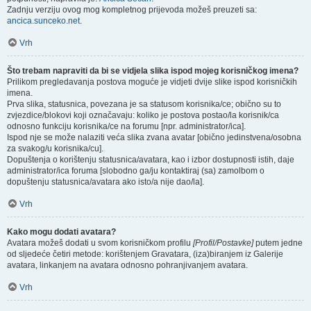
Zadnju verziju ovog mog kompletnog prijevoda možeš preuzeti sa:
ancica.sunceko.net
.
Vrh
Što trebam napraviti da bi se vidjela slika ispod mojeg korisničkog imena?
Prilikom pregledavanja postova moguće je vidjeti dvije slike ispod korisničkih
imena.
Prva slika, statusnica, povezana je sa statusom korisnika/ce; obično su to
zvjezdice/blokovi koji označavaju: koliko je postova postao/la korisnik/ca
odnosno funkciju korisnika/ce na forumu [npr. administrator/ica].
Ispod nje se može nalaziti veća slika zvana avatar [obično jedinstvena/osobna
za svakog/u korisnika/cu].
Dopuštenja o korištenju statusnica/avatara, kao i izbor dostupnosti istih, daje
administrator/ica foruma [slobodno ga/ju kontaktiraj (sa) zamolbom o
dopuštenju statusnica/avatara ako isto/a nije dao/la].
Vrh
Kako mogu dodati avatara?
Avatara možeš dodati u svom korisničkom profilu
[Profil/Postavke]
putem jedne
od sljedeće četiri metode: korištenjem Gravatara, (iza)biranjem iz Galerije
avatara, linkanjem na avatara odnosno pohranjivanjem avatara.
Vrh