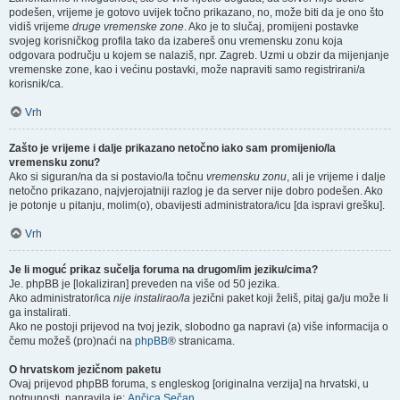
podešen, vrijeme je gotovo uvijek točno prikazano, no, može biti da je ono što
vidiš vrijeme
druge vremenske zone
. Ako je to slučaj, promijeni postavke
svojeg korisničkog profila tako da izabereš onu vremensku zonu koja
odgovara području u kojem se nalaziš, npr. Zagreb. Uzmi u obzir da mijenjanje
vremenske zone, kao i većinu postavki, može napraviti samo registrirani/a
korisnik/ca.
Vrh
Zašto je vrijeme i dalje prikazano netočno iako sam promijenio/la
vremensku zonu?
Ako si siguran/na da si postavio/la točnu
vremensku zonu
, ali je vrijeme i dalje
netočno prikazano, najvjerojatniji razlog je da server nije dobro podešen. Ako
je potonje u pitanju, molim(o), obavijesti administratora/icu [da ispravi grešku].
Vrh
Je li moguć prikaz sučelja foruma na drugom/im jeziku/cima?
Je. phpBB je [lokaliziran] preveden na više od 50 jezika.
Ako administrator/ica
nije instalirao/la
jezični paket koji želiš, pitaj ga/ju može li
ga instalirati.
Ako ne postoji prijevod na tvoj jezik, slobodno ga napravi (a) više informacija o
čemu možeš (pro)naći na
phpBB
® stranicama.
O hrvatskom jezičnom paketu
Ovaj prijevod phpBB foruma, s engleskog [originalna verzija] na hrvatski, u
potpunosti, napravila je:
Ančica Sečan
.