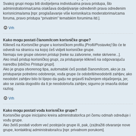
Svakoj grupi mogu biti dodijeljena individualna prava pristupa, što
administratorima/cama olakšava dodjeljivanje određenih prava određenim
korisnicima/ama [npr. proglašavanje više korisnika/ca moderatorima/cama
foruma, pravo pristupa “privatnim” tematskim forumima itd.].
Vrh
Kako mogu postati članom/icom korisničke grupe?
Klikneš na
Korisničke grupe
u korisničkom profilu
[Profil/Postavke]
što će te
odvesti na stranicu na kojoj ćeš vidjeti korisničke grupe.
Nemaju sve grupe
otvoren pristup
[neke su zatvorene, neke skrivene...].
Ako imaš pristup korisničkoj grupi, za pristupanje klikneš na odgovarajuću
naredbu [obično
Pristupi grupi
].
Ako je grupa otvorenog tipa, automatski ćeš postati članom/icom, ako je za
pristupanje potrebno odobrenje, vođa grupe će odobriti/neodobriti zahtjev, ako
neodobri zahtjev bilo bi lijepo da ga/ju ne gnjaviš traženjem objašnjenja, jer,
ako se zaista dogodilo da ti je neodobrio/la zahtjev, sigurno je imao/la dobar
razlog.
Vrh
Kako mogu postati vođa korisničke grupe?
Korisničke grupe inicijalno kreira administrator/ica pri čemu odmah određuje i
vođu grupe.
Ako želiš postati vođom već postojeće grupe ili, pak, (za)tražiti otvaranje nove
grupe, kontaktiraj administratora/icu [npr. privatnom porukom].