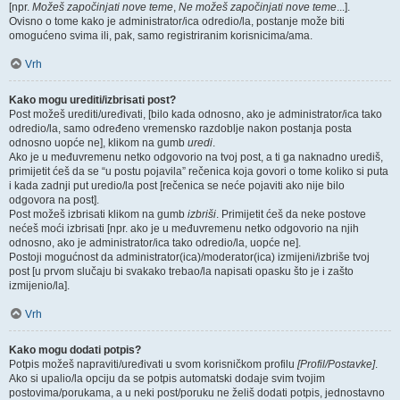
[npr.
Možeš započinjati nove teme
,
Ne možeš započinjati nove teme
...].
Ovisno o tome kako je administrator/ica odredio/la, postanje može biti
omogućeno svima ili, pak, samo registriranim korisnicima/ama.
Vrh
Kako mogu urediti/izbrisati post?
Post možeš urediti/uređivati, [bilo kada odnosno, ako je administrator/ica tako
odredio/la, samo određeno vremensko razdoblje nakon postanja posta
odnosno uopće ne], klikom na gumb
uredi
.
Ako je u međuvremenu netko odgovorio na tvoj post, a ti ga naknadno urediš,
primijetit ćeš da se “u postu pojavila” rečenica koja govori o tome koliko si puta
i kada zadnji put uredio/la post [rečenica se neće pojaviti ako nije bilo
odgovora na post].
Post možeš izbrisati klikom na gumb
izbriši
. Primijetit ćeš da neke postove
nećeš moći izbrisati [npr. ako je u međuvremenu netko odgovorio na njih
odnosno, ako je administrator/ica tako odredio/la, uopće ne].
Postoji mogućnost da administrator(ica)/moderator(ica) izmijeni/izbriše tvoj
post [u prvom slučaju bi svakako trebao/la napisati opasku što je i zašto
izmijenio/la].
Vrh
Kako mogu dodati potpis?
Potpis možeš napraviti/uređivati u svom korisničkom profilu
[Profil/Postavke]
.
Ako si upalio/la opciju da se potpis automatski dodaje svim tvojim
postovima/porukama, a u neki post/poruku ne želiš dodati potpis, jednostavno