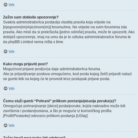
Vrh
Zašto sam dobio/la upozorenje?
Svaki/a administrator/ica postavlja vlastita pravila koja vrijede na
[njegovom(im)/njezinom(im)] forumu/ima. Ne vrijede na svim forumima ista
pravila. Ako misli da si prekršio/la [jedno od/više] pravila, može te upozoriti. Ako
dobiješ upozorenje, imaj na umu da je to odluka administratora/ice foruma te
da phpBB Limited nema ništa s time.
Vrh
Kako mogu prijaviti post?
Mogućnost prijave post(ov)a daje administrator/ica foruma.
Ako je prijavljivanje postova omogućeno, kod posta kojeg želiš prijaviti nalazi
se gumb klik na kojeg će te provesti kroz postupak prijave posta.
Vrh
Čemu služi gumb “Pohrani” prilikom postanja/pisanja poruke(a)?
Omogućuje pohranjivanje [skice] posta/poruke, koji/a naknadno može biti
završen/a i postan/poslana, a što je moguće iz korisničkog profila
[Profil/Postavke]
odnosno prilikom postanja [
Učitaj
].
Vrh