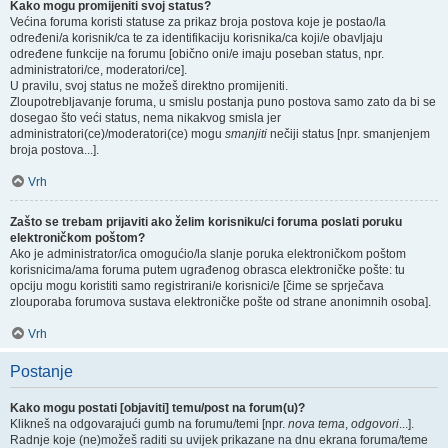
Kako mogu promijeniti svoj status?
Većina foruma koristi statuse za prikaz broja postova koje je postao/la
određeni/a korisnik/ca te za identifikaciju korisnika/ca koji/e obavljaju
određene funkcije na forumu [obično oni/e imaju poseban status, npr.
administratori/ce, moderatori/ce].
U pravilu, svoj status ne možeš direktno promijeniti.
Zloupotrebljavanje foruma, u smislu postanja puno postova samo zato da bi se
dosegao što veći status, nema nikakvog smisla jer
administratori(ce)/moderatori(ce) mogu
smanjiti
nečiji status [npr. smanjenjem
broja postova...].
Vrh
Zašto se trebam prijaviti ako želim korisniku/ci foruma poslati poruku
elektroničkom poštom?
Ako je administrator/ica omogućio/la slanje poruka elektroničkom poštom
korisnicima/ama foruma putem ugrađenog obrasca elektroničke pošte: tu
opciju mogu koristiti samo registrirani/e korisnici/e [čime se sprječava
zlouporaba forumova sustava elektroničke pošte od strane anonimnih osoba].
Vrh
Postanje
Kako mogu postati [objaviti] temu/post na forum(u)?
Klikneš na odgovarajući gumb na forumu/temi [npr.
nova tema
,
odgovori
...].
Radnje koje (ne)možeš raditi su uvijek prikazane na dnu ekrana foruma/teme