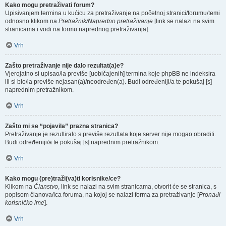
Kako mogu pretraživati forum?
Upisivanjem termina u kućicu za pretraživanje na početnoj stranici/forumu/temi
odnosno klikom na
Pretražnik/Napredno pretraživanje
[link se nalazi na svim
stranicama i vodi na formu naprednog pretraživanja].
Vrh
Zašto pretraživanje nije dalo rezultat(a)e?
Vjerojatno si upisao/la previše [uobičajenih] termina koje phpBB ne indeksira
ili si bio/la previše nejasan(a)/neodređen(a). Budi određeniji/a te pokušaj [s]
naprednim pretražnikom.
Vrh
Zašto mi se “pojavila” prazna stranica?
Pretraživanje je rezultiralo s previše rezultata koje server nije mogao obraditi.
Budi određeniji/a te pokušaj [s] naprednim pretražnikom.
Vrh
Kako mogu (pre)traži(va)ti korisnike/ce?
Klikom na
Članstvo
, link se nalazi na svim stranicama, otvorit će se stranica, s
popisom članova/ica foruma, na kojoj se nalazi forma za pretraživanje [
Pronađi
korisničko ime
].
Vrh