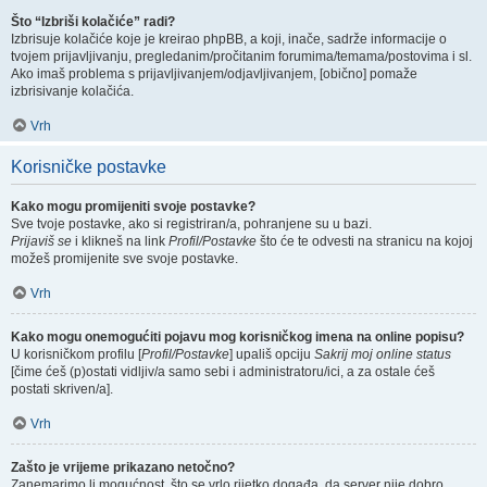
Što “Izbriši kolačiće” radi?
Izbrisuje kolačiće koje je kreirao phpBB, a koji, inače, sadrže informacije o
tvojem prijavljivanju, pregledanim/pročitanim forumima/temama/postovima i sl.
Ako imaš problema s prijavljivanjem/odjavljivanjem, [obično] pomaže
izbrisivanje kolačića.
Vrh
Korisničke postavke
Kako mogu promijeniti svoje postavke?
Sve tvoje postavke, ako si registriran/a, pohranjene su u bazi.
Prijaviš se
i klikneš na link
Profil/Postavke
što će te odvesti na stranicu na kojoj
možeš promijenite sve svoje postavke.
Vrh
Kako mogu onemogućiti pojavu mog korisničkog imena na online popisu?
U korisničkom profilu [
Profil/Postavke
] upališ opciju
Sakrij moj online status
[čime ćeš (p)ostati vidljiv/a samo sebi i administratoru/ici, a za ostale ćeš
postati skriven/a].
Vrh
Zašto je vrijeme prikazano netočno?
Zanemarimo li mogućnost, što se vrlo rijetko događa, da server nije dobro