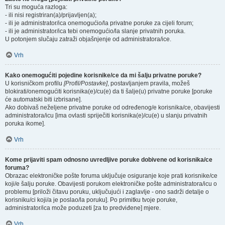
Tri su moguća razloga:
- ili nisi registriran(a)/prijavljen(a);
- ili je administrator/ica onemogućio/la privatne poruke za cijeli forum;
- ili je administrator/ica tebi onemogućio/la slanje privatnih poruka.
U potonjem slučaju zatraži objašnjenje od administratora/ice.
Vrh
Kako onemogućiti pojedine korisnike/ce da mi šalju privatne poruke?
U korisničkom profilu
[Profil/Postavke]
, postavljanjem pravila, možeš
blokirati/onemogućiti korisnika(e)/cu(e) da ti šalje(u) privatne poruke [poruke
će automatski biti izbrisane].
Ako dobivaš neželjene privatne poruke od određenog/e korisnika/ce, obavijesti
administratora/icu [ima ovlasti spriječiti korisnika(e)/cu(e) u slanju privatnih
poruka ikome].
Vrh
Kome prijaviti spam odnosno uvredljive poruke dobivene od korisnika/ce
foruma?
Obrazac elektroničke pošte foruma uključuje osiguranje koje prati korisnike/ce
koji/e šalju poruke. Obavijesti porukom elektroničke pošte administratora/icu o
problemu [priloži čitavu poruku, uključujući i zaglavlje - ono sadrži detalje o
korisniku/ci koji/a je poslao/la poruku]. Po primitku tvoje poruke,
administrator/ica može poduzeti [za to predviđene] mjere.
Vrh