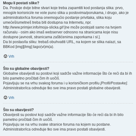
Mogu li postati slike?
Da. Postoje dvije bitne stvari koje treba zapamtiti kod postanja slika: prvo,
mnogi/e korisnici/e ne vole puno slika u postovima/porukama, i drugo, ako je
administrator/ica foruma onemogućio postanje privitaka, slika koju
umećeš/umetneš treba biti dostupna na Internetu, npr.
http://www.primjer.info/moja-slicka.gif [ne može postojati samo na tvojem
računalu - osim ako imaš webserver odnosno na stranicama koje nisu
dostupne javnosti, stranicama zaštićenima zaporkama i sl.].
Da bi postao/la sliku: trebaš obuhvatiti URL, na kojem se slika nalazi, sa
BBKod [img][/img] tago(vi)m(a).
Vrh
Što su globalne obavijesti?
Globalne obavijesti su postovi koji sadrže važne informacije što će reći da bi ih
bilo pametno pročitati čim ih uočiš.
Pojavljuju se na vrhu svakog foruma i u korisničkom profilu
[Profil/Postavke]
.
Administrator/ica određuje tko sve ima pravo postati globalne obavijesti.
Vrh
Što su obavijesti?
Obavijesti su postovi koji sadrže važne informacije što će reći da bi ih bilo
pametno pročitati čim ih uočiš.
Pojavljuju se na vrhu svake stranice foruma na kojem su postane.
Administrator/ica određuje tko sve ima pravo postati obavijesti.