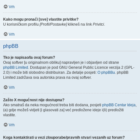
Vrh
Kako mogu pronaći [sve] vlastite privitke?
U korisničkom profilu
[Profil/Postavke]
klikneš na link
Privitci
.
Vrh
phpBB
Tko je napisao/la ovaj forum?
Ovaj softver [u originalnom obliku] napravljen je i objavljen od strane
phpBB Limited
. Dostupan je pod GNU General Public Licence verzija 2 (GPL-
2.0) i može biti slobodno distribuiran. Za detalje posjeti:
O phpBBu
. phpBB
Limited zadržava sva autorska prava na ovaj softver.
Vrh
Zašto X mogućnost nije dostupna?
Ako smatraš da neka mogućnost treba biti dodana, posjeti
phpBB Centar Ideja
,
(a) gdje možeš vidjeti [i glasovati za] već predložene ideje i(li) predložiti
vlastite.
Vrh
Koga kontaktirati u vezi zlouporabe/pravnih stvari vezanih uz forum?