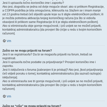
Jesi li upisao/la točno
korisničko ime
i
zaporku
?
Ako jesi, dogodila se jedna od dvije moguće stvari: ako si prilikom Registracije,
a COPPA podrška je bila omogućena, kliknuo/la na
Slažem se i imam manje
od 13 godina
trebat ćeš slijediti upute koje su ti stigle elektroničkom poštom; ili
je možda potrebna aktivacija tvojeg korisničkog računa [za što si vidio/la
obavijest ili prilikom same Registracije ili ti je stigla elektroničkom poštom].
Ako si eliminirao/la obje gornje mogućnosti, i još uvijek se ne možeš prijaviti,
kontaktiraj administratora/icu [da provjeri što (ni)je u redu s tvojim korisničkim
računom].
Vrh
Zašto se ne mogu prijaviti na forum?
Jesi li se
registrirao/la
? Da bi se mogao/la prijaviti na forum, trebaš se
registrirati.
Jesi li upisao/la
točne podatke
za prijavljivanje? Provjeri korisničko ime i
zaporku.
Jesi li
isključen/a
s foruma [zabranjen ti je pristup]? Ako jesi, [kod prijavljivanja
ćeš vidjeti poruku o tome], kontaktiraj administratora/icu [da saznaš razlog(e)
isključenja].
Ako si eliminirao/la sve tri gornje mogućnosti, i još uvijek se ne možeš prijaviti,
kontaktiraj administratora/icu [da provjeri što (ni)je u redu s tvojim korisničkim
računom].
Vrh
Zašto se “više” ne mogu prijaviti na forum?