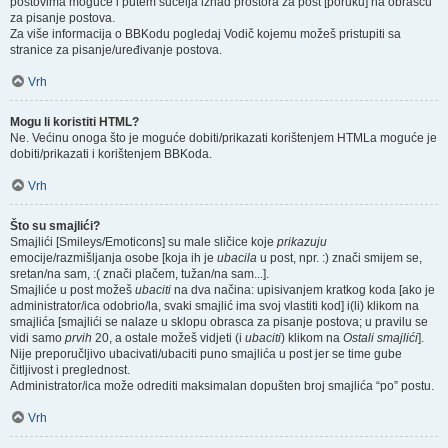
postovima moguće i putem sučelja iznad prostora za post [poruku] na obrascu
za pisanje postova.
Za više informacija o BBKodu pogledaj Vodič kojemu možeš pristupiti sa
stranice za pisanje/uređivanje postova.
Vrh
Mogu li koristiti HTML?
Ne. Većinu onoga što je moguće dobiti/prikazati korištenjem HTMLa moguće je
dobiti/prikazati i korištenjem BBKoda.
Vrh
Što su smajlići?
Smajlići [Smileys/Emoticons] su male sličice koje
prikazuju
emocije/razmišljanja osobe [koja ih je
ubacila
u post, npr. :) znači smijem se,
sretan/na sam, :( znači plačem, tužan/na sam...].
Smajliće u post možeš
ubaciti
na dva načina: upisivanjem kratkog koda [ako je
administrator/ica odobrio/la, svaki smajlić ima svoj vlastiti kod] i(li) klikom na
smajlića [smajlići se nalaze u sklopu obrasca za pisanje postova; u pravilu se
vidi samo
prvih
20, a ostale možeš vidjeti (i
ubaciti
) klikom na
Ostali smajlići
].
Nije preporučljivo ubacivati/ubaciti puno smajlića u post jer se time gube
čitljivost i preglednost.
Administrator/ica može odrediti maksimalan dopušten broj smajlića “po” postu.
Vrh