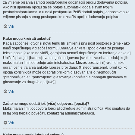
za vrijeme pisanja samog posta/poruke odoznačiš opciju dodavanja potpisa.
Ako nisi upalio/la opciju da se potpis automatski dodaje svim tvojim
postovima/porukama, a u neki post/poruku želiš dodati potpis, jednostavno za
vrijeme pisanja samog posta/poruke označiš opciju dodavanja potpisa.
Vrh
Kako mogu kreirati anketu?
Kada započneš [otvoriš] novu temu [ili izmijeniš prvi post postojeće teme - ako
imaš dopuštenje] vidjet ćeš formu
Kreiranje ankete
ispod okvira za pisanje
teksta posta [ako to ne vidiš, vjerojatno nemaš dopuštenje za kreiranje anketa].
Upišeš pitanje i [barem] dva moguća odgovora [svaki u zaseban redak], kojih
maksimalan limit određuje administrator/ica. Možeš postaviti (i) vremensko
ograničenje trajanja ankete [upišeš broj dana; 0=neograničeno], [broj] koliko
opcija korisnik/ca može odabrati prilikom glasovanja te o(ne)mogućiti
“predomišljanje” [“ponovljeno” glasovanje (poništenje danog/ih glasa/ova te
glasovanje za drugu/e opciju/e)].
Vrh
Zašto ne mogu dodati još [više] odgovora [opcija]?
Maksimalan limit odgovora [opcija] određuje administrator/ica. Ako smatraš da
bi taj broj trebalo povećati, kontaktiraj administratora/icu.
Vrh