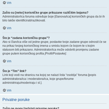
Vrh
Zašto su [neke] korisničke grupe prikazane različitim bojama?
Administrator/ica foruma određuje boje [članova/ica] korisničkih grupa da bi ih
bilo lakše identificirati/razlikovati.
Vrh
Što je “zadana korisnička grupa”?
Ako si član/ica više od jedne grupe, postavke tvoje zadane grupe odnosit će se
na prikaz tvojeg korisničkog imena u smislu kojom će bojom te s kojim
statusom biti prikazano. Administrator/ica može odobriti promjenu zadane
grupe putem korisničkog profila
[Profil/Postavke]
.
Vrh
Što je “Tim” link?
Link koji vodi na stranicu na kojoj se nalazi lista “osoblja” foruma [popis
administratora/ica i moderatora/ica, koje grupe/forume
administriraju/moderiraju i sl.].
Vrh
Privatne poruke
Zašto ne mogu [po]slati privatne poruke?