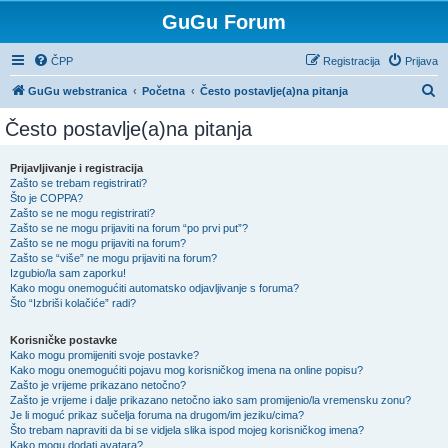
GuGu Forum
ČPP
Registracija
Prijava
P
GuGu webstranica
Početna
Često postavlje(a)na pitanja
r
Često postavlje(a)na pitanja
e
t
Prijavljivanje i registracija
Zašto se trebam registrirati?
r
Što je COPPA?
a
Zašto se ne mogu registrirati?
Zašto se ne mogu prijaviti na forum “po prvi put”?
ž
Zašto se ne mogu prijaviti na forum?
Zašto se “više” ne mogu prijaviti na forum?
n
Izgubio/la sam zaporku!
i
Kako mogu onemogućiti automatsko odjavljivanje s foruma?
Što “Izbriši kolačiće” radi?
k
Korisničke postavke
Kako mogu promijeniti svoje postavke?
Kako mogu onemogućiti pojavu mog korisničkog imena na online popisu?
Zašto je vrijeme prikazano netočno?
Zašto je vrijeme i dalje prikazano netočno iako sam promijenio/la vremensku zonu?
Je li moguć prikaz sučelja foruma na drugom/im jeziku/cima?
Što trebam napraviti da bi se vidjela slika ispod mojeg korisničkog imena?
Kako mogu dodati avatara?