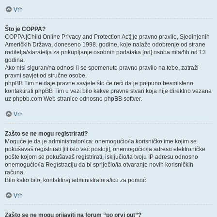
Vrh
Što je COPPA?
COPPA [Child Online Privacy and Protection Act] je pravno pravilo, Sjedinjenih
Američkih Država, doneseno 1998. godine, koje nalaže odobrenje od strane
roditelja/staratelja za prikupljanje osobnih podataka [od] osoba mlađih od 13
godina.
Ako nisi siguran/na odnosi li se spomenuto pravno pravilo na tebe, zatraži
pravni savjet od stručne osobe.
phpBB Tim ne daje pravne savjete što će reći da je potpuno besmisleno
kontaktirati phpBB Tim u vezi bilo kakve pravne stvari koja nije direktno vezana
uz phpbb.com Web stranice odnosno phpBB softver.
Vrh
Zašto se ne mogu registrirati?
Moguće je da je administrator/ica: onemogućio/la korisničko ime kojim se
pokušavaš registrirati [ili isto već postoji], onemogućio/la adresu elektroničke
pošte kojom se pokušavaš registrirati, isključio/la tvoju IP adresu odnosno
onemogućio/la Registraciju da bi spriječio/la otvaranje novih korisničkih
računa.
Bilo kako bilo, kontaktiraj administratora/icu za pomoć.
Vrh
Zašto se ne mogu prijaviti na forum “po prvi put”?