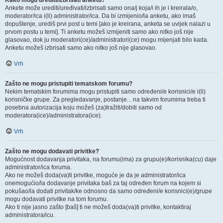
Kako mogu urediti/izbrisati anketu?
Ankete može urediti/uređivati/izbrisati samo ona/j koja/i ih je i kreirala/o,
moderator/ica i(li) administrator/ica. Da bi izmijenio/la anketu, ako imaš
dopuštenje, urediš prvi post u temi [ako je kreirana, anketa se uvijek nalazi u
prvom postu u temi]. Ti anketu možeš izmijeniti samo ako nitko još nije
glasovao, dok ju moderatori(ce)/administratori(ce) mogu mijenjati bilo kada.
Anketu možeš izbrisati samo ako nitko još nije glasovao.
Vrh
Zašto ne mogu pristupiti tematskom forumu?
Nekim tematskim forumima mogu pristupiti samo određeni/e korisnici/e i(li)
korisničke grupe. Za pregledavanje, postanje... na takvim forumima treba ti
posebna autorizacija koju možeš (za)tražiti/dobiti samo od
moderatora(ice)/administratora(ice).
Vrh
Zašto ne mogu dodavati privitke?
Mogućnost dodavanja privitaka, na forumu(ima) za grupu(e)/korisnika(cu) daje
administrator/ica foruma.
Ako ne možeš doda(va)ti privitke, moguće je da je administrator/ica
onemogućio/la dodavanje privitaka baš za taj određen forum na kojem si
pokušao/la dodati privitak/ke odnosno da samo određeni/e korisnici(e)/grupe
mogu dodavati privitke na tom forumu.
Ako ti nije jasno zašto [baš] ti ne možeš doda(va)ti privitke, kontaktiraj
administratora/icu.