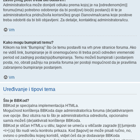
Zašto [moj] post treba biti odobren?
Administrator/ica može donijeti odluku prema kojoj je na [određenom(im)]
forumu(ima) potrebno odobrenje da bi post(ovi) bio(li) postan(i) ili te je
administrator/ica pridružio/la korisničkoj grupi članovima/icama koje postove
treba odobriti da bi bili objavljeni. Za detalje, kontaktiraj administratora/icu.
Vrh
Kako mogu bumpirati temu?
Klikom na link “Bumpiraj” što će temu postaviti na vrh prve stranice foruma. Ako
ne vidiš link, bumpiranje je ili onemogućeno ili treba proći određen vremenski
period od zadnjeg posta(nja)/bumpiranja. Temu možeš bumpirati i postanjem
posta, no, obrati pažnju na pravila foruma jer postoji mogućnost da je pravilima
zabranjeno bumpiranje postanjem.
Vrh
Uređivanje i tipovi tema
Što je BBKod?
BBKod je specijalna implementacija HTMLa.
Mogućnost korištenja BBKoda daje administrator/ica foruma (de)aktiviranjem
ove opcije. Bez obzira na to što je administrator/ica odredio/la, opcionalno
sam/a možeš (de)aktivirati korištenje BBKoda.
BBKod je sličan HTMLu u stilu; tagovi se umeću u vitičaste zagrade [i] [umjesto
<i>] (a) što nudi veću kontrolu prikaza. Kod [tagovi] se može pisati ručno, no,
ovisno o predlošku kojeg koristiš, vidjet ćeš da je dodavanje BBKoda