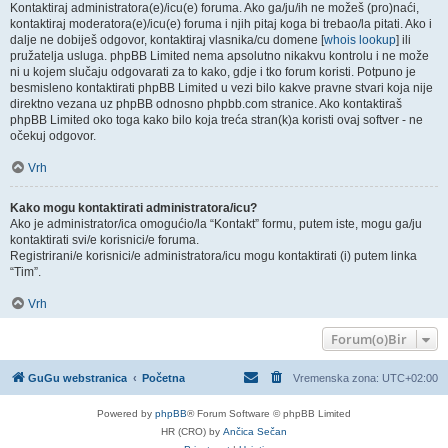
Kontaktiraj administratora(e)/icu(e) foruma. Ako ga/ju/ih ne možeš (pro)naći,
kontaktiraj moderatora(e)/icu(e) foruma i njih pitaj koga bi trebao/la pitati. Ako i
dalje ne dobiješ odgovor, kontaktiraj vlasnika/cu domene [
whois lookup
] ili
pružatelja usluga. phpBB Limited nema apsolutno nikakvu kontrolu i ne može
ni u kojem slučaju odgovarati za to kako, gdje i tko forum koristi. Potpuno je
besmisleno kontaktirati phpBB Limited u vezi bilo kakve pravne stvari koja nije
direktno vezana uz phpBB odnosno phpbb.com stranice. Ako kontaktiraš
phpBB Limited oko toga kako bilo koja treća stran(k)a koristi ovaj softver - ne
očekuj odgovor.
Vrh
Kako mogu kontaktirati administratora/icu?
Ako je administrator/ica omogućio/la “Kontakt” formu, putem iste, mogu ga/ju
kontaktirati svi/e korisnici/e foruma.
Registrirani/e korisnici/e administratora/icu mogu kontaktirati (i) putem linka
“Tim”.
Vrh
Forum(o)Bir
GuGu webstranica
Početna
Vremenska zona:
UTC+02:00
Powered by
phpBB
® Forum Software © phpBB Limited
HR (CRO) by
Ančica Sečan