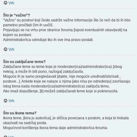
Vrh
Što je “važno”?
“Važno” su postovi koji često sadrže važne informacije što će reći da bi ih bilo
pametno pročitati čim ih uočiš.
Pojavljuju se na vrhu prve stranice foruma [ispod eventualnih obavijesti] na
kojem su postani.
Administrator/ica određuje tko ih sve ima pravo postati.
Vrh
Što su zaključane teme?
Zaključane teme su teme koje je moderator(ica)/administrator(ica) [zbog
nekog, a može ih biti puno, razloga] zaključao/la.
Moguće ih je samo pregledavati [dakle, nije moguće uređivati/izbrisati...
postove...]. Ankete koje se nalaze u njima [ako nisu po određenju] završavaju
istog trena kada moderator(ica)/administrator(ica) zaključa temu.
Ako imaš dopuštenje, [ti] možeš zaključavati teme koje si pokrenuo/la.
Vrh
Što su ikone tema?
Ikona teme, [bira ju autor/ica], je sličica povezana s postom, a koja bi trebala
ukazivati na sadržaj posta.
Mogućnost korištenja ikona tema daje administrator/ica foruma.