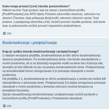
Kako mogu pronaći [sve] vlastite postove/teme?
Klikom na link
Tvoji postovi
, koji se nalazi u korisničkom profilu
[Profil/Postavke] (na INFO dijelu Početne izborničke stranice)
, odnosno na
stranici
Članstva
, koja prikazuje [tvoj] profil, odnosno izborom opcije
Tvoji
postovi
, s padajućeg izbornika
Linki
, možeš pronaći vlastite postove, dok teme
koje si pokrenuo/la možeš pronaći naprednim pretražnikom.
Vrh
Bookmarkiranje i pretplaćivanje
Koja je razlika između bookmarkiranja i pretplaćivanja?
U starijim verzijama phpBBa, bookmarkiranje je bilo slično bookmarkiranju
stranica preglednikom. Po bookmarkiranju teme, nisi bio/la obaviješten/a o
novim postovima, ali si se [kasnije] mogao/la vratiti na temu bez traženja iste,
dovoljno je bilo kliknuti na nju na popisu bookmarkiranih tema. Pretplaćivanje
na temu/tematski forum omogućavalo ti je primanje obavijesti o novim
postovima.
Od phpBBa 3.1, bookmarkiranje je slično pretplaćivanju u smislu da možeš biti
obaviješten/a o ažuriranju teme. Pretplaćivanje ti [i dalje] omogućava primanje
obavijesti o novim postovima u temama odnosno novima temama na
tematskim forumima.
Opcije obavješćivanja bookmarkiranja i pretplaćivanja možeš postaviti u
korisničkom profilu
[Profil/Postavke]
u
Postavkama obavijesti
.
Vrh