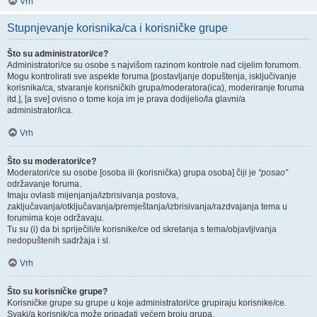
Vrh
Stupnjevanje korisnika/ca i korisničke grupe
Što su administratori/ce?
Administratori/ce su osobe s najvišom razinom kontrole nad cijelim forumom.
Mogu kontrolirati sve aspekte foruma [postavljanje dopuštenja, isključivanje
korisnika/ca, stvaranje korisničkih grupa/moderatora(ica), moderiranje foruma
itd.], [a sve] ovisno o tome koja im je prava dodijelio/la glavni/a
administrator/ica.
Vrh
Što su moderatori/ce?
Moderatori/ce su osobe [osoba ili (korisnička) grupa osoba] čiji je
“posao”
održavanje foruma.
Imaju ovlasti mijenjanja/izbrisivanja postova,
zaključavanja/otključavanja/premještanja/izbrisivanja/razdvajanja tema u
forumima koje održavaju.
Tu su (i) da bi spriječili/e korisnike/ce od skretanja s tema/objavljivanja
nedopuštenih sadržaja i sl.
Vrh
Što su korisničke grupe?
Korisničke grupe su grupe u koje administratori/ce grupiraju korisnike/ce.
Svaki/a korisnik/ca može pripadati većem broju grupa.