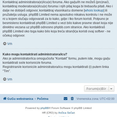
Kontaktiraj administratora(e)/icu(e) foruma. Ako ga/ju/ih ne možeš (pro)naći,
kontaktiraj moderatora(e)/icu(e) foruma i njih pitaj koga bi trebao/la pitati. Ako i
dalje ne dobiješ odgovor, kontaktiraj vlasnika/cu domene [
whois lookup
] ili
pružatelja usluga. phpBB Limited nema apsolutno nikakvu kontrolu i ne može
ni u kojem slučaju odgovarati za to kako, gdje i tko forum koristi. Potpuno je
besmisleno kontaktirati phpBB Limited u vezi bilo kakve pravne stvari koja nije
direktno vezana uz phpBB odnosno phpbb.com stranice. Ako kontaktiraš
phpBB Limited oko toga kako bilo koja treća stran(k)a koristi ovaj softver - ne
očekuj odgovor.
Vrh
Kako mogu kontaktirati administratora/icu?
Ako je administrator/ica omogućio/la “Kontakt” formu, putem iste, mogu ga/ju
kontaktirati svi/e korisnici/e foruma.
Registrirani/e korisnici/e administratora/icu mogu kontaktirati (i) putem linka
“Tim”.
Vrh
Forum(o)Bir
GuGu webstranica
Početna
Vremenska zona:
UTC+02:00
Powered by
phpBB
® Forum Software © phpBB Limited
HR (CRO) by
Ančica Sečan