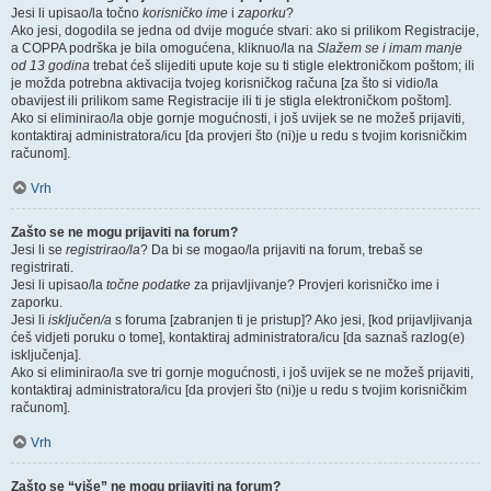
Jesi li upisao/la točno
korisničko ime
i
zaporku
?
Ako jesi, dogodila se jedna od dvije moguće stvari: ako si prilikom Registracije,
a COPPA podrška je bila omogućena, kliknuo/la na
Slažem se i imam manje
od 13 godina
trebat ćeš slijediti upute koje su ti stigle elektroničkom poštom; ili
je možda potrebna aktivacija tvojeg korisničkog računa [za što si vidio/la
obavijest ili prilikom same Registracije ili ti je stigla elektroničkom poštom].
Ako si eliminirao/la obje gornje mogućnosti, i još uvijek se ne možeš prijaviti,
kontaktiraj administratora/icu [da provjeri što (ni)je u redu s tvojim korisničkim
računom].
Vrh
Zašto se ne mogu prijaviti na forum?
Jesi li se
registrirao/la
? Da bi se mogao/la prijaviti na forum, trebaš se
registrirati.
Jesi li upisao/la
točne podatke
za prijavljivanje? Provjeri korisničko ime i
zaporku.
Jesi li
isključen/a
s foruma [zabranjen ti je pristup]? Ako jesi, [kod prijavljivanja
ćeš vidjeti poruku o tome], kontaktiraj administratora/icu [da saznaš razlog(e)
isključenja].
Ako si eliminirao/la sve tri gornje mogućnosti, i još uvijek se ne možeš prijaviti,
kontaktiraj administratora/icu [da provjeri što (ni)je u redu s tvojim korisničkim
računom].
Vrh
Zašto se “više” ne mogu prijaviti na forum?