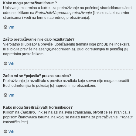
Kako mogu pretraživati forum?
Upisivanjem termina u kućicu za pretraživanje na početnoj stranici/forumu/temi
odnosno klikom na
Pretražnik/Napredno pretraživanje
[link se nalazi na svim
stranicama i vodi na formu naprednog pretraživanja].
Vrh
Zašto pretraživanje nije dalo rezultat(a)e?
Vjerojatno si upisao/la previše [uobičajenih] termina koje phpBB ne indeksira
ili si bio/la previše nejasan(a)/neodređen(a). Budi određeniji/a te pokušaj [s]
naprednim pretražnikom.
Vrh
Zašto mi se “pojavila” prazna stranica?
Pretraživanje je rezultiralo s previše rezultata koje server nije mogao obraditi.
Budi određeniji/a te pokušaj [s] naprednim pretražnikom.
Vrh
Kako mogu (pre)traži(va)ti korisnike/ce?
Klikom na
Članstvo
, link se nalazi na svim stranicama, otvorit će se stranica, s
popisom članova/ica foruma, na kojoj se nalazi forma za pretraživanje [
Pronađi
korisničko ime
].
Vrh