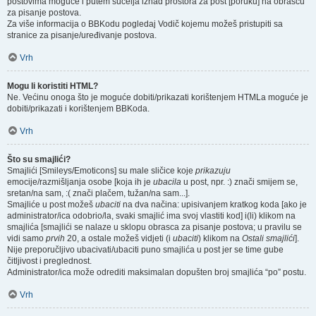
postovima moguće i putem sučelja iznad prostora za post [poruku] na obrascu
za pisanje postova.
Za više informacija o BBKodu pogledaj Vodič kojemu možeš pristupiti sa
stranice za pisanje/uređivanje postova.
Vrh
Mogu li koristiti HTML?
Ne. Većinu onoga što je moguće dobiti/prikazati korištenjem HTMLa moguće je
dobiti/prikazati i korištenjem BBKoda.
Vrh
Što su smajlići?
Smajlići [Smileys/Emoticons] su male sličice koje
prikazuju
emocije/razmišljanja osobe [koja ih je
ubacila
u post, npr. :) znači smijem se,
sretan/na sam, :( znači plačem, tužan/na sam...].
Smajliće u post možeš
ubaciti
na dva načina: upisivanjem kratkog koda [ako je
administrator/ica odobrio/la, svaki smajlić ima svoj vlastiti kod] i(li) klikom na
smajlića [smajlići se nalaze u sklopu obrasca za pisanje postova; u pravilu se
vidi samo
prvih
20, a ostale možeš vidjeti (i
ubaciti
) klikom na
Ostali smajlići
].
Nije preporučljivo ubacivati/ubaciti puno smajlića u post jer se time gube
čitljivost i preglednost.
Administrator/ica može odrediti maksimalan dopušten broj smajlića “po” postu.
Vrh