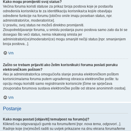
Kako mogu promijeniti svoj status?
Većina foruma koristi statuse za prikaz broja postova koje je postao/la
određeni/a korisnik/ca te za identifikaciju korisnika/ca koji/e obavljaju
određene funkcije na forumu [obično oni/e imaju poseban status, npr.
administratori/ce, moderatori/ce].
U pravilu, svoj status ne možeš direktno promijeniti.
Zloupotrebljavanje foruma, u smislu postanja puno postova samo zato da bi se
dosegao što veći status, nema nikakvog smisla jer
administratori(ce)/moderatori(ce) mogu
smanjiti
nečiji status [npr. smanjenjem
broja postova...].
Vrh
Zašto se trebam prijaviti ako želim korisniku/ci foruma poslati poruku
elektroničkom poštom?
Ako je administrator/ica omogućio/la slanje poruka elektroničkom poštom
korisnicima/ama foruma putem ugrađenog obrasca elektroničke pošte: tu
opciju mogu koristiti samo registrirani/e korisnici/e [čime se sprječava
zlouporaba forumova sustava elektroničke pošte od strane anonimnih osoba].
Vrh
Postanje
Kako mogu postati [objaviti] temu/post na forum(u)?
Klikneš na odgovarajući gumb na forumu/temi [npr.
nova tema
,
odgovori
...].
Radnje koje (ne)možeš raditi su uvijek prikazane na dnu ekrana foruma/teme