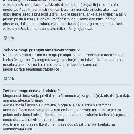
Kako mogu urediti/izbrisati anketu?
Ankete može urediti/uređivati/izbrisati samo ona/j koja/i ih je i kreirala/o,
moderator/ica i(li) administrator/ica. Da bi izmijenio/la anketu, ako imaš
dopuštenje, urediš prvi post u temi [ako je kreirana, anketa se uvijek nalazi u
prvom postu u temi]. Ti anketu možeš izmijeniti samo ako nitko još nije
glasovao, dok ju moderatori(ce)/administratori(ce) mogu mijenjati bilo kada.
Anketu možeš izbrisati samo ako nitko još nije glasovao.
Vrh
Zašto ne mogu pristupiti tematskom forumu?
Nekim tematskim forumima mogu pristupiti samo određeni/e korisnici/e i(li)
korisničke grupe. Za pregledavanje, postanje... na takvim forumima treba ti
posebna autorizacija koju možeš (za)tražiti/dobiti samo od
moderatora(ice)/administratora(ice).
Vrh
Zašto ne mogu dodavati privitke?
Mogućnost dodavanja privitaka, na forumu(ima) za grupu(e)/korisnika(cu) daje
administrator/ica foruma.
Ako ne možeš doda(va)ti privitke, moguće je da je administrator/ica
onemogućio/la dodavanje privitaka baš za taj određen forum na kojem si
pokušao/la dodati privitak/ke odnosno da samo određeni/e korisnici(e)/grupe
mogu dodavati privitke na tom forumu.
Ako ti nije jasno zašto [baš] ti ne možeš doda(va)ti privitke, kontaktiraj
administratora/icu.