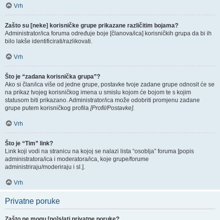
Vrh
Zašto su [neke] korisničke grupe prikazane različitim bojama?
Administrator/ica foruma određuje boje [članova/ica] korisničkih grupa da bi ih
bilo lakše identificirati/razlikovati.
Vrh
Što je “zadana korisnička grupa”?
Ako si član/ica više od jedne grupe, postavke tvoje zadane grupe odnosit će se
na prikaz tvojeg korisničkog imena u smislu kojom će bojom te s kojim
statusom biti prikazano. Administrator/ica može odobriti promjenu zadane
grupe putem korisničkog profila
[Profil/Postavke]
.
Vrh
Što je “Tim” link?
Link koji vodi na stranicu na kojoj se nalazi lista “osoblja” foruma [popis
administratora/ica i moderatora/ica, koje grupe/forume
administriraju/moderiraju i sl.].
Vrh
Privatne poruke
Zašto ne mogu [po]slati privatne poruke?