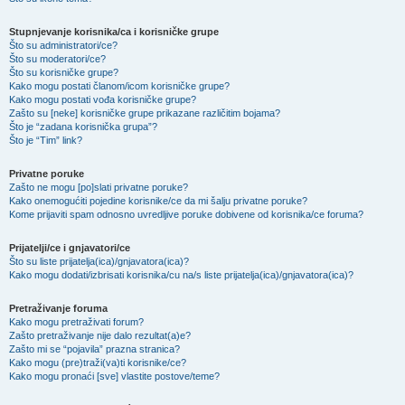
Stupnjevanje korisnika/ca i korisničke grupe
Što su administratori/ce?
Što su moderatori/ce?
Što su korisničke grupe?
Kako mogu postati članom/icom korisničke grupe?
Kako mogu postati vođa korisničke grupe?
Zašto su [neke] korisničke grupe prikazane različitim bojama?
Što je “zadana korisnička grupa”?
Što je “Tim” link?
Privatne poruke
Zašto ne mogu [po]slati privatne poruke?
Kako onemogućiti pojedine korisnike/ce da mi šalju privatne poruke?
Kome prijaviti spam odnosno uvredljive poruke dobivene od korisnika/ce foruma?
Prijatelji/ce i gnjavatori/ce
Što su liste prijatelja(ica)/gnjavatora(ica)?
Kako mogu dodati/izbrisati korisnika/cu na/s liste prijatelja(ica)/gnjavatora(ica)?
Pretraživanje foruma
Kako mogu pretraživati forum?
Zašto pretraživanje nije dalo rezultat(a)e?
Zašto mi se “pojavila” prazna stranica?
Kako mogu (pre)traži(va)ti korisnike/ce?
Kako mogu pronaći [sve] vlastite postove/teme?