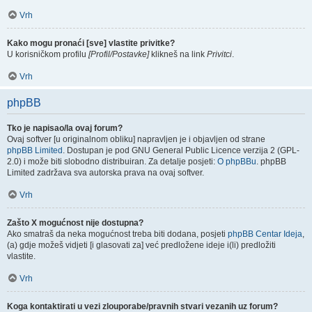
Vrh
Kako mogu pronaći [sve] vlastite privitke?
U korisničkom profilu
[Profil/Postavke]
klikneš na link
Privitci
.
Vrh
phpBB
Tko je napisao/la ovaj forum?
Ovaj softver [u originalnom obliku] napravljen je i objavljen od strane
phpBB Limited
. Dostupan je pod GNU General Public Licence verzija 2 (GPL-
2.0) i može biti slobodno distribuiran. Za detalje posjeti:
O phpBBu
. phpBB
Limited zadržava sva autorska prava na ovaj softver.
Vrh
Zašto X mogućnost nije dostupna?
Ako smatraš da neka mogućnost treba biti dodana, posjeti
phpBB Centar Ideja
,
(a) gdje možeš vidjeti [i glasovati za] već predložene ideje i(li) predložiti
vlastite.
Vrh
Koga kontaktirati u vezi zlouporabe/pravnih stvari vezanih uz forum?