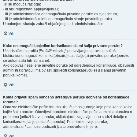
Tri su moguća razloga:
- ili nisi registriran(a)/prijavljen(a);
- ili je administrator/ica onemogućio/la privatne poruke za cijeli forum;
- ili je administrator/ica tebi onemogućio/la slanje privatnih poruka.
U potonjem slučaju zatraži objašnjenje od administratora/ice.
Vrh
Kako onemogućiti pojedine korisnike/ce da mi šalju privatne poruke?
U korisničkom profilu
[Profil/Postavke]
, postavljanjem pravila, možeš
blokirati/onemogućiti korisnika(e)/cu(e) da ti šalje(u) privatne poruke [poruke
će automatski biti izbrisane].
Ako dobivaš neželjene privatne poruke od određenog/e korisnika/ce, obavijesti
administratora/icu [ima ovlasti spriječiti korisnika(e)/cu(e) u slanju privatnih
poruka ikome].
Vrh
Kome prijaviti spam odnosno uvredljive poruke dobivene od korisnika/ce
foruma?
Obrazac elektroničke pošte foruma uključuje osiguranje koje prati korisnike/ce
koji/e šalju poruke. Obavijesti porukom elektroničke pošte administratora/icu o
problemu [priloži čitavu poruku, uključujući i zaglavlje - ono sadrži detalje o
korisniku/ci koji/a je poslao/la poruku]. Po primitku tvoje poruke,
administrator/ica može poduzeti [za to predviđene] mjere.
Vrh