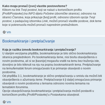
Kako mogu pronaći [sve] vlastite postove/teme?
Klikom na link
Tvoji postovi
, koji se nalazi u korisničkom profilu
[Profil/Postavke] (na INFO dijelu Početne izborničke stranice)
, odnosno na
stranici
Članstva
, koja prikazuje [tvoj] profil, odnosno izborom opcije
Tvoji
postovi
, s padajućeg izbornika
Linki
, možeš pronaći vlastite postove, dok teme
koje si pokrenuo/la možeš pronaći naprednim pretražnikom.
Vrh
Bookmarkiranje i pretplaćivanje
Koja je razlika između bookmarkiranja i pretplaćivanja?
U starijim verzijama phpBBa, bookmarkiranje je bilo slično bookmarkiranju
stranica preglednikom. Po bookmarkiranju teme, nisi bio/la obaviješten/a o
novim postovima, ali si se [kasnije] mogao/la vratiti na temu bez traženja iste,
dovoljno je bilo kliknuti na nju na popisu bookmarkiranih tema. Pretplaćivanje
na temu/tematski forum omogućavalo ti je primanje obavijesti o novim
postovima.
Od phpBBa 3.1, bookmarkiranje je slično pretplaćivanju u smislu da možeš biti
obaviješten/a o ažuriranju teme. Pretplaćivanje ti [i dalje] omogućava primanje
obavijesti o novim postovima u temama odnosno novima temama na
tematskim forumima.
Opcije obavješćivanja bookmarkiranja i pretplaćivanja možeš postaviti u
korisničkom profilu
[Profil/Postavke]
u
Postavkama obavijesti
.
Vrh