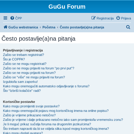
GuGu Forum
ČPP
Registracija
Prijava
P
GuGu webstranica
Početna
Često postavlje(a)na pitanja
r
Često postavlje(a)na pitanja
e
t
Prijavljivanje i registracija
Zašto se trebam registrirati?
r
Što je COPPA?
a
Zašto se ne mogu registrirati?
Zašto se ne mogu prijaviti na forum “po prvi put”?
ž
Zašto se ne mogu prijaviti na forum?
Zašto se “više” ne mogu prijaviti na forum?
n
Izgubio/la sam zaporku!
i
Kako mogu onemogućiti automatsko odjavljivanje s foruma?
Što “Izbriši kolačiće” radi?
k
Korisničke postavke
Kako mogu promijeniti svoje postavke?
Kako mogu onemogućiti pojavu mog korisničkog imena na online popisu?
Zašto je vrijeme prikazano netočno?
Zašto je vrijeme i dalje prikazano netočno iako sam promijenio/la vremensku zonu?
Je li moguć prikaz sučelja foruma na drugom/im jeziku/cima?
Što trebam napraviti da bi se vidjela slika ispod mojeg korisničkog imena?
Kako mogu dodati avatara?