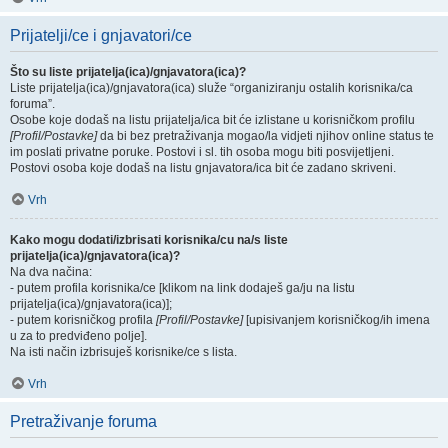
Prijatelji/ce i gnjavatori/ce
Što su liste prijatelja(ica)/gnjavatora(ica)?
Liste prijatelja(ica)/gnjavatora(ica) služe “organiziranju ostalih korisnika/ca
foruma”.
Osobe koje dodaš na listu prijatelja/ica bit će izlistane u korisničkom profilu
[Profil/Postavke]
da bi bez pretraživanja mogao/la vidjeti njihov online status te
im poslati privatne poruke. Postovi i sl. tih osoba mogu biti posvijetljeni.
Postovi osoba koje dodaš na listu gnjavatora/ica bit će zadano skriveni.
Vrh
Kako mogu dodati/izbrisati korisnika/cu na/s liste
prijatelja(ica)/gnjavatora(ica)?
Na dva načina:
- putem profila korisnika/ce [klikom na link dodaješ ga/ju na listu
prijatelja(ica)/gnjavatora(ica)];
- putem korisničkog profila
[Profil/Postavke]
[upisivanjem korisničkog/ih imena
u za to predviđeno polje].
Na isti način izbrisuješ korisnike/ce s lista.
Vrh
Pretraživanje foruma