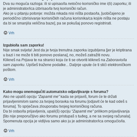
Dva su moguća razloga: ili si upisao/la
netočno
korisničko ime i(li) zaporku; ili
je administrator/ica
izbrisao/la
tvoj korisnički račun.
Ako je u pitanju potonje: možda nikada nisi ništa postao/la, [uobičajeno je
periodično izbrisivanje korisničkih računa korisnika/ca koji/e ništa ne postaju
da bi se smanjila veličina baze], pa se pokušaj ponovo registrirati.
Vrh
Izgubio/la sam zaporku!
Nije smak svijeta! Jest da je tvoja trenutna zaporka izgubljena [jer je kriptirana
u bazi i ne može ti biti ponovo poslana], no, možeš zatražiti novu.
Klikneš na
Prijava
te na stranici koja će ti se otvoriti klikneš na
Zaboravio/la
sam zaporku
. Upišeš tražene podatke... Daljnje upute će ti stići elektroničkom
poštom.
Vrh
Kako mogu onemogućiti automatsko odjavljivanje s foruma?
Ako ne upališ opciju
“Zapamti me”
kada se prijaviš, forum će te držati
prijavljenim/om samo za tvojeg boravka na forumu [odjavit će te kad odeš s
foruma]. To sprječava zlouporabu tvojeg korisničkog računa.
Da bi ostao/la prijavljen/a, upali(š) opciju
“Zapamti me”
prilikom prijavljivanja
[što nije preporučljivo ako forumu pristupaš s tuđeg, a ne sa svojeg računala].
Spomenuta opcija je vidljiva samo ako ju je administrator/ica omogućio/la.
Vrh