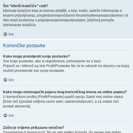
Što “Izbriši kolačiće” radi?
Izbrisuje kolačiće koje je kreirao phpBB, a koji, inače, sadrže informacije o
tvojem prijavljivanju, pregledanim/pročitanim forumima/temama/postovima i sl.
Ako imaš problema s prijavljivanjem/odjavljivanjem, [obično] pomaže
izbrisivanje kolačića.
Vrh
Korisničke postavke
Kako mogu promijeniti svoje postavke?
Sve tvoje postavke, ako si registriran/a, pohranjene su u bazi.
Prijaviš se
i klikneš na link
Profil/Postavke
što će te odvesti na stranicu na kojoj
možeš promijenite sve svoje postavke.
Vrh
Kako mogu onemogućiti pojavu mog korisničkog imena na online popisu?
U korisničkom profilu [
Profil/Postavke
] upališ opciju
Sakrij moj online status
[čime ćeš (p)ostati vidljiv/a samo sebi i administratoru/ici, a za ostale ćeš
postati skriven/a].
Vrh
Zašto je vrijeme prikazano netočno?
Zanemarimo li mogućnost, što se vrlo rijetko događa, da server nije dobro