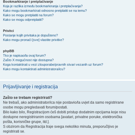
Bookmarkiranje i pretplaćivanje
Koja je razlika između bookmarkiranja i pretplaćivanja?
Kako mogu bookmarkirati odnosno pretplatiti se na temu?
Kako se mogu pretplatiti na forum?
Kako se mogu odpretplatiti?
Privitci
Postanje kojih privitaka je dopušteno?
Kako mogu pronaći [sve] vlastite privitke?
phpBB
Tko je napisao/la ovaj forum?
Zašto X mogućnost nije dostupna?
Koga kontaktirati u vezi zlouporabe/pravnih stvari vezanih uz forum?
Kako mogu kontaktirati administratora/icu?
Prijavljivanje i registracija
Zašto se trebam registrirati?
Ne trebaš, ako administrator/ica nije postavio/la uvjet da samo registrirane
osobe mogu pregledavati forum/postati.
Bilo kako bilo, Registracijom ćeš dobiti pristup dodatnim opcijama koje nisu
dostupne neregistriranim osobama [avatari, privatne poruke, elektronička
pošta, korisničke grupe, itd.].
S obzirom da Registracija traje svega nekoliko minuta, preporučljivo je
registrirati se.