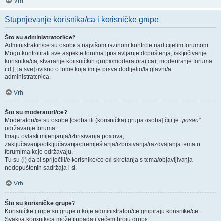
Vrh
Stupnjevanje korisnika/ca i korisničke grupe
Što su administratori/ce?
Administratori/ce su osobe s najvišom razinom kontrole nad cijelim forumom.
Mogu kontrolirati sve aspekte foruma [postavljanje dopuštenja, isključivanje
korisnika/ca, stvaranje korisničkih grupa/moderatora(ica), moderiranje foruma
itd.], [a sve] ovisno o tome koja im je prava dodijelio/la glavni/a
administrator/ica.
Vrh
Što su moderatori/ce?
Moderatori/ce su osobe [osoba ili (korisnička) grupa osoba] čiji je
“posao”
održavanje foruma.
Imaju ovlasti mijenjanja/izbrisivanja postova,
zaključavanja/otključavanja/premještanja/izbrisivanja/razdvajanja tema u
forumima koje održavaju.
Tu su (i) da bi spriječili/e korisnike/ce od skretanja s tema/objavljivanja
nedopuštenih sadržaja i sl.
Vrh
Što su korisničke grupe?
Korisničke grupe su grupe u koje administratori/ce grupiraju korisnike/ce.
Svaki/a korisnik/ca može pripadati većem broju grupa.