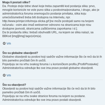
Mogu li postati slike?
Da. Postoje dvije bitne stvari koje treba zapamtiti kod postanja slika: prvo,
mnogi/e korisnici/e ne vole puno slika u postovima/porukama, i drugo, ako je
administrator/ica foruma onemogućio postanje privitaka, slika koju
umećeš/umetneš treba biti dostupna na Internetu, npr.
http://www.primjer.info/moja-slicka.gif [ne može postojati samo na tvojem
računalu - osim ako imaš webserver odnosno na stranicama koje nisu
dostupne javnosti, stranicama zaštićenima zaporkama i sl.].
Da bi postao/la sliku: trebaš obuhvatiti URL, na kojem se slika nalazi, sa
BBKod [img][/img] tago(vi)m(a).
Vrh
Što su globalne obavijesti?
Globalne obavijesti su postovi koji sadrže važne informacije što će reći da bi ih
bilo pametno pročitati čim ih uočiš.
Pojavljuju se na vrhu svakog foruma i u korisničkom profilu
[Profil/Postavke]
.
Administrator/ica određuje tko sve ima pravo postati globalne obavijesti.
Vrh
Što su obavijesti?
Obavijesti su postovi koji sadrže važne informacije što će reći da bi ih bilo
pametno pročitati čim ih uočiš.
Pojavljuju se na vrhu svake stranice foruma na kojem su postane.
Administrator/ica određuje tko sve ima pravo postati obavijesti.