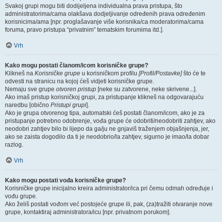
Svakoj grupi mogu biti dodijeljena individualna prava pristupa, što
administratorima/cama olakšava dodjeljivanje određenih prava određenim
korisnicima/ama [npr. proglašavanje više korisnika/ca moderatorima/cama
foruma, pravo pristupa “privatnim” tematskim forumima itd.].
Vrh
Kako mogu postati članom/icom korisničke grupe?
Klikneš na
Korisničke grupe
u korisničkom profilu
[Profil/Postavke]
što će te
odvesti na stranicu na kojoj ćeš vidjeti korisničke grupe.
Nemaju sve grupe
otvoren pristup
[neke su zatvorene, neke skrivene...].
Ako imaš pristup korisničkoj grupi, za pristupanje klikneš na odgovarajuću
naredbu [obično
Pristupi grupi
].
Ako je grupa otvorenog tipa, automatski ćeš postati članom/icom, ako je za
pristupanje potrebno odobrenje, vođa grupe će odobriti/neodobriti zahtjev, ako
neodobri zahtjev bilo bi lijepo da ga/ju ne gnjaviš traženjem objašnjenja, jer,
ako se zaista dogodilo da ti je neodobrio/la zahtjev, sigurno je imao/la dobar
razlog.
Vrh
Kako mogu postati vođa korisničke grupe?
Korisničke grupe inicijalno kreira administrator/ica pri čemu odmah određuje i
vođu grupe.
Ako želiš postati vođom već postojeće grupe ili, pak, (za)tražiti otvaranje nove
grupe, kontaktiraj administratora/icu [npr. privatnom porukom].