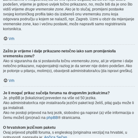
podešen, vrijeme je gotovo uvijek točno prikazano, no, može biti da je ono što
vidiš vrijeme
druge vremenske zone
. Ako je to slučaj, promijeni postavke
svojeg korisničkog profila tako da izabereš onu vremensku zonu koja
odgovara području u kojem se nalaziš, npr. Zagreb. Uzmi u obzir da mijenjanje
vremenske zone, kao i većinu postavki, može napraviti samo registrirani/a
korisnik/ca.
Vrh
Zašto je vrijeme i dalje prikazano netočno iako sam promijenio/la
vremensku zonu?
Ako si siguran/na da si postavio/la točnu
vremensku zonu
, ali je vrijeme i dalje
netočno prikazano, najvjerojatniji razlog je da server nije dobro podešen. Ako
je potonje u pitanju, molim(o), obavijesti administratora/icu [da ispravi grešku].
Vrh
Je li moguć prikaz sučelja foruma na drugom/im jeziku/cima?
Je. phpBB je [lokaliziran] preveden na više od 50 jezika.
Ako administrator/ica
nije instalirao/la
jezični paket koji želiš, pitaj ga/ju može li
ga instalirati.
Ako ne postoji prijevod na tvoj jezik, slobodno ga napravi (a) više informacija o
čemu možeš (pro)naći na
phpBB
® stranicama.
O hrvatskom jezičnom paketu
Ovaj prijevod phpBB foruma, s engleskog [originalna verzija] na hrvatski, u
potpunosti, napravila je:
Ančica Sečan
.