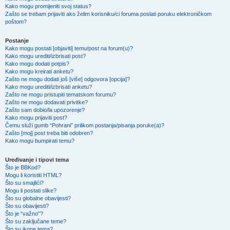
Kako mogu promijeniti svoj status?
Zašto se trebam prijaviti ako želim korisniku/ci foruma poslati poruku elektroničkom
poštom?
Postanje
Kako mogu postati [objaviti] temu/post na forum(u)?
Kako mogu urediti/izbrisati post?
Kako mogu dodati potpis?
Kako mogu kreirati anketu?
Zašto ne mogu dodati još [više] odgovora [opcija]?
Kako mogu urediti/izbrisati anketu?
Zašto ne mogu pristupiti tematskom forumu?
Zašto ne mogu dodavati privitke?
Zašto sam dobio/la upozorenje?
Kako mogu prijaviti post?
Čemu služi gumb “Pohrani” prilikom postanja/pisanja poruke(a)?
Zašto [moj] post treba biti odobren?
Kako mogu bumpirati temu?
Uređivanje i tipovi tema
Što je BBKod?
Mogu li koristiti HTML?
Što su smajlići?
Mogu li postati slike?
Što su globalne obavijesti?
Što su obavijesti?
Što je “važno”?
Što su zaključane teme?
Što su ikone tema?