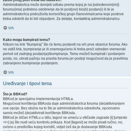
Zašto [moj] post treba biti odobren?
Administrator/ica može donijeti odluku prema kojoj je na [određenom(im)]
forumu(ima) potrebno odobrenje da bi post(ovi) bio(li) postan(i) ili te je
administrator/ica pridružio/la korisničkoj grupi članovima/icama koje postove
treba odobriti da bi bili objavljeni. Za detalje, kontaktiraj administratora/icu.
Vrh
Kako mogu bumpirati temu?
Klikom na link “Bumpiraj” što će temu postaviti na vrh prve stranice foruma. Ako
ne vidiš link, bumpiranje je ili onemogućeno ili treba proći određen vremenski
period od zadnjeg posta(nja)/bumpiranja. Temu možeš bumpirati i postanjem
posta, no, obrati pažnju na pravila foruma jer postoji mogućnost da je pravilima
zabranjeno bumpiranje postanjem.
Vrh
Uređivanje i tipovi tema
Što je BBKod?
BBKod je specijalna implementacija HTMLa.
Mogućnost korištenja BBKoda daje administrator/ica foruma (de)aktiviranjem
ove opcije. Bez obzira na to što je administrator/ica odredio/la, opcionalno
sam/a možeš (de)aktivirati korištenje BBKoda.
BBKod je sličan HTMLu u stilu; tagovi se umeću u vitičaste zagrade [i] [umjesto
<i>] (a) što nudi veću kontrolu prikaza. Kod [tagovi] se može pisati ručno, no,
ovisno o predlošku kojeg koristiš, vidjet ćeš da je dodavanje BBKoda