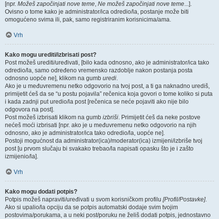
[npr.
Možeš započinjati nove teme
,
Ne možeš započinjati nove teme
...].
Ovisno o tome kako je administrator/ica odredio/la, postanje može biti
omogućeno svima ili, pak, samo registriranim korisnicima/ama.
Vrh
Kako mogu urediti/izbrisati post?
Post možeš urediti/uređivati, [bilo kada odnosno, ako je administrator/ica tako
odredio/la, samo određeno vremensko razdoblje nakon postanja posta
odnosno uopće ne], klikom na gumb
uredi
.
Ako je u međuvremenu netko odgovorio na tvoj post, a ti ga naknadno urediš,
primijetit ćeš da se “u postu pojavila” rečenica koja govori o tome koliko si puta
i kada zadnji put uredio/la post [rečenica se neće pojaviti ako nije bilo
odgovora na post].
Post možeš izbrisati klikom na gumb
izbriši
. Primijetit ćeš da neke postove
nećeš moći izbrisati [npr. ako je u međuvremenu netko odgovorio na njih
odnosno, ako je administrator/ica tako odredio/la, uopće ne].
Postoji mogućnost da administrator(ica)/moderator(ica) izmijeni/izbriše tvoj
post [u prvom slučaju bi svakako trebao/la napisati opasku što je i zašto
izmijenio/la].
Vrh
Kako mogu dodati potpis?
Potpis možeš napraviti/uređivati u svom korisničkom profilu
[Profil/Postavke]
.
Ako si upalio/la opciju da se potpis automatski dodaje svim tvojim
postovima/porukama, a u neki post/poruku ne želiš dodati potpis, jednostavno