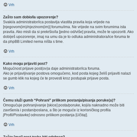
Vrh
Zašto sam dobio/la upozorenje?
Svaki/a administrator/ica postavlja vlastita pravila koja vrijede na
[njegovom(im)/njezinom(im)] forumu/ima. Ne vrijede na svim forumima ista
pravila. Ako misli da si prekršio/la [jedno od/više] pravila, može te upozoriti. Ako
dobiješ upozorenje, imaj na umu da je to odluka administratora/ice foruma te
da phpBB Limited nema ništa s time.
Vrh
Kako mogu prijaviti post?
Mogućnost prijave post(ov)a daje administrator/ica foruma.
Ako je prijavljivanje postova omogućeno, kod posta kojeg želiš prijaviti nalazi
se gumb klik na kojeg će te provesti kroz postupak prijave posta.
Vrh
Čemu služi gumb “Pohrani” prilikom postanja/pisanja poruke(a)?
Omogućuje pohranjivanje [skice] posta/poruke, koji/a naknadno može biti
završen/a i postan/poslana, a što je moguće iz korisničkog profila
[Profil/Postavke]
odnosno prilikom postanja [
Učitaj
].
Vrh