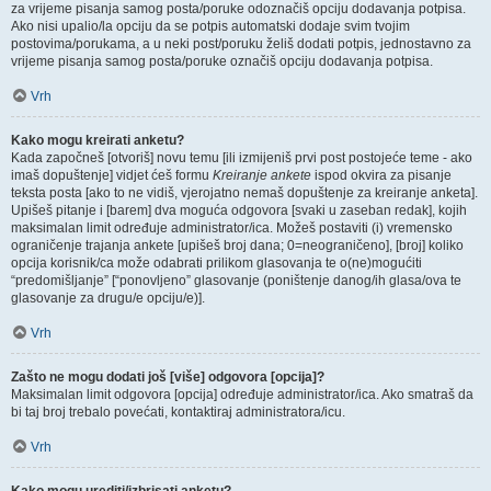
za vrijeme pisanja samog posta/poruke odoznačiš opciju dodavanja potpisa.
Ako nisi upalio/la opciju da se potpis automatski dodaje svim tvojim
postovima/porukama, a u neki post/poruku želiš dodati potpis, jednostavno za
vrijeme pisanja samog posta/poruke označiš opciju dodavanja potpisa.
Vrh
Kako mogu kreirati anketu?
Kada započneš [otvoriš] novu temu [ili izmijeniš prvi post postojeće teme - ako
imaš dopuštenje] vidjet ćeš formu
Kreiranje ankete
ispod okvira za pisanje
teksta posta [ako to ne vidiš, vjerojatno nemaš dopuštenje za kreiranje anketa].
Upišeš pitanje i [barem] dva moguća odgovora [svaki u zaseban redak], kojih
maksimalan limit određuje administrator/ica. Možeš postaviti (i) vremensko
ograničenje trajanja ankete [upišeš broj dana; 0=neograničeno], [broj] koliko
opcija korisnik/ca može odabrati prilikom glasovanja te o(ne)mogućiti
“predomišljanje” [“ponovljeno” glasovanje (poništenje danog/ih glasa/ova te
glasovanje za drugu/e opciju/e)].
Vrh
Zašto ne mogu dodati još [više] odgovora [opcija]?
Maksimalan limit odgovora [opcija] određuje administrator/ica. Ako smatraš da
bi taj broj trebalo povećati, kontaktiraj administratora/icu.
Vrh