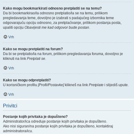
Kako mogu bookmarkirati odnosno pretplatiti se na temu?
Da bi bookmarkirao/la odnosno pretplatio/la se na temu, prilikom
pregledavanja teme, dovoljno je izabrati s padajućeg izbornika teme
odgovarajuću opciju odnosno, za pretplaćivanje, prilikom postanja posta,
upaliti opciju
Obavijesti me kad odgovor bude postan
.
Vrh
Kako se mogu pretplatiti na forum?
Da bi se pretplatio/la na forum, prilikom pregledavanja foruma, dovoljno je
kliknuti na link
Pretplati se
.
Vrh
Kako se mogu odpretplatiti?
U korisničkom profilu
[Profil/Postavke]
klikneš na link
Pretplate
i slijediš upute.
Vrh
Privitci
Postanje kojih privitaka je dopušteno?
Administrator/ica određuje postanje kojih privitaka je dopušteno.
Ako nisi siguran/na postanje kojih privitaka je dopušteno, kontaktiraj
administratora/icu.