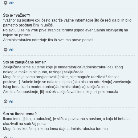
Vrh
Što je “važno”?
“Važno” su postovi koji često sadrže važne informacije što će reći da bi ih bilo
pametno pročitati čim ih uočiš.
Pojavljuju se na vrhu prve stranice foruma [ispod eventualnih obavijesti] na
kojem su postani.
Administrator/ica određuje tko ih sve ima pravo postati.
Vrh
Što su zaključane teme?
Zaključane teme su teme koje je moderator(ica)/administrator(ica) [zbog
nekog, a može ih biti puno, razloga] zaključao/la.
Moguće ih je samo pregledavati [dakle, nije moguće uređivati/izbrisati...
postove...]. Ankete koje se nalaze u njima [ako nisu po određenju] završavaju
istog trena kada moderator(ica)/administrator(ica) zaključa temu.
Ako imaš dopuštenje, [ti] možeš zaključavati teme koje si pokrenuo/la.
Vrh
Što su ikone tema?
Ikona teme, [bira ju autor/ica], je sličica povezana s postom, a koja bi trebala
ukazivati na sadržaj posta.
Mogućnost korištenja ikona tema daje administrator/ica foruma.