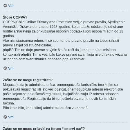
Vrh
Što je COPPA?
COPPA [Child Online Privacy and Protection Act] je pravno pravilo, Sjedinjenih
Američkih Država, doneseno 1998. godine, koje nalaže odobrenje od strane
roditelja/staratelja za prikupljanje osobnih podataka [od] osoba mlađih od 13
godina.
Ako nisi siguran/na odnosi li se spomenuto pravno pravilo na tebe, zatraži
pravni savjet od stručne osobe.
phpBB Tim ne daje pravne savjete što će reći da je potpuno besmisleno
kontaktirati phpBB Tim u vezi bilo kakve pravne stvari koja nije direktno vezana
uz phpbb.com Web stranice odnosno phpBB softver.
Vrh
Zašto se ne mogu registrirati?
Moguće je da je administrator/ica: onemogućio/la korisničko ime kojim se
pokušavaš registrirati [ili isto već postoji], onemogućio/la adresu elektroničke
pošte kojom se pokušavaš registrirati, isključio/la tvoju IP adresu odnosno
onemogućio/la Registraciju da bi spriječio/la otvaranje novih korisničkih
računa.
Bilo kako bilo, kontaktiraj administratora/icu za pomoć.
Vrh
Zašto se ne mogu prijaviti na forum “po prvi put”?