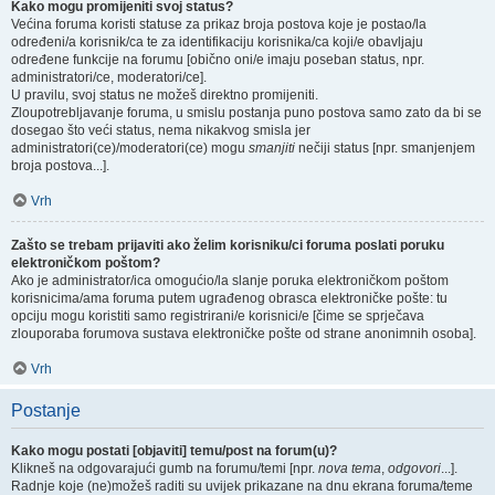
Kako mogu promijeniti svoj status?
Većina foruma koristi statuse za prikaz broja postova koje je postao/la
određeni/a korisnik/ca te za identifikaciju korisnika/ca koji/e obavljaju
određene funkcije na forumu [obično oni/e imaju poseban status, npr.
administratori/ce, moderatori/ce].
U pravilu, svoj status ne možeš direktno promijeniti.
Zloupotrebljavanje foruma, u smislu postanja puno postova samo zato da bi se
dosegao što veći status, nema nikakvog smisla jer
administratori(ce)/moderatori(ce) mogu
smanjiti
nečiji status [npr. smanjenjem
broja postova...].
Vrh
Zašto se trebam prijaviti ako želim korisniku/ci foruma poslati poruku
elektroničkom poštom?
Ako je administrator/ica omogućio/la slanje poruka elektroničkom poštom
korisnicima/ama foruma putem ugrađenog obrasca elektroničke pošte: tu
opciju mogu koristiti samo registrirani/e korisnici/e [čime se sprječava
zlouporaba forumova sustava elektroničke pošte od strane anonimnih osoba].
Vrh
Postanje
Kako mogu postati [objaviti] temu/post na forum(u)?
Klikneš na odgovarajući gumb na forumu/temi [npr.
nova tema
,
odgovori
...].
Radnje koje (ne)možeš raditi su uvijek prikazane na dnu ekrana foruma/teme