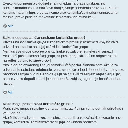
Svakoj grupi mogu biti dodijeljena individualna prava pristupa, što
administratorima/cama olakšava dodjeljivanje određenih prava određenim
korisnicima/ama [npr. proglašavanje više korisnika/ca moderatorima/cama
foruma, pravo pristupa “privatnim” tematskim forumima itd.].
Vrh
Kako mogu postati članom/icom korisničke grupe?
Klikneš na
Korisničke grupe
u korisničkom profilu
[Profil/Postavke]
što će te
odvesti na stranicu na kojoj ćeš vidjeti korisničke grupe.
Nemaju sve grupe
otvoren pristup
[neke su zatvorene, neke skrivene...].
Ako imaš pristup korisničkoj grupi, za pristupanje klikneš na odgovarajuću
naredbu [obično
Pristupi grupi
].
Ako je grupa otvorenog tipa, automatski ćeš postati članom/icom, ako je za
pristupanje potrebno odobrenje, vođa grupe će odobriti/neodobriti zahtjev, ako
neodobri zahtjev bilo bi lijepo da ga/ju ne gnjaviš traženjem objašnjenja, jer,
ako se zaista dogodilo da ti je neodobrio/la zahtjev, sigurno je imao/la dobar
razlog.
Vrh
Kako mogu postati vođa korisničke grupe?
Korisničke grupe inicijalno kreira administrator/ica pri čemu odmah određuje i
vođu grupe.
Ako želiš postati vođom već postojeće grupe ili, pak, (za)tražiti otvaranje nove
grupe, kontaktiraj administratora/icu [npr. privatnom porukom].