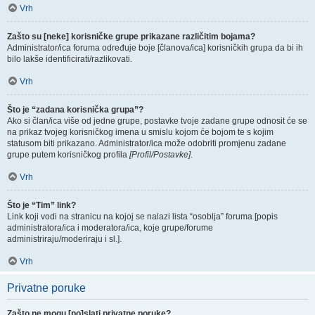
Vrh
Zašto su [neke] korisničke grupe prikazane različitim bojama?
Administrator/ica foruma određuje boje [članova/ica] korisničkih grupa da bi ih
bilo lakše identificirati/razlikovati.
Vrh
Što je “zadana korisnička grupa”?
Ako si član/ica više od jedne grupe, postavke tvoje zadane grupe odnosit će se
na prikaz tvojeg korisničkog imena u smislu kojom će bojom te s kojim
statusom biti prikazano. Administrator/ica može odobriti promjenu zadane
grupe putem korisničkog profila
[Profil/Postavke]
.
Vrh
Što je “Tim” link?
Link koji vodi na stranicu na kojoj se nalazi lista “osoblja” foruma [popis
administratora/ica i moderatora/ica, koje grupe/forume
administriraju/moderiraju i sl.].
Vrh
Privatne poruke
Zašto ne mogu [po]slati privatne poruke?