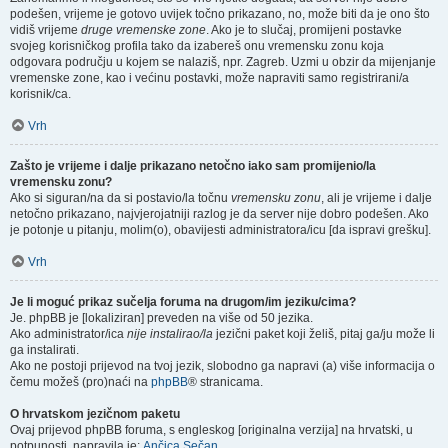
podešen, vrijeme je gotovo uvijek točno prikazano, no, može biti da je ono što
vidiš vrijeme
druge vremenske zone
. Ako je to slučaj, promijeni postavke
svojeg korisničkog profila tako da izabereš onu vremensku zonu koja
odgovara području u kojem se nalaziš, npr. Zagreb. Uzmi u obzir da mijenjanje
vremenske zone, kao i većinu postavki, može napraviti samo registrirani/a
korisnik/ca.
Vrh
Zašto je vrijeme i dalje prikazano netočno iako sam promijenio/la
vremensku zonu?
Ako si siguran/na da si postavio/la točnu
vremensku zonu
, ali je vrijeme i dalje
netočno prikazano, najvjerojatniji razlog je da server nije dobro podešen. Ako
je potonje u pitanju, molim(o), obavijesti administratora/icu [da ispravi grešku].
Vrh
Je li moguć prikaz sučelja foruma na drugom/im jeziku/cima?
Je. phpBB je [lokaliziran] preveden na više od 50 jezika.
Ako administrator/ica
nije instalirao/la
jezični paket koji želiš, pitaj ga/ju može li
ga instalirati.
Ako ne postoji prijevod na tvoj jezik, slobodno ga napravi (a) više informacija o
čemu možeš (pro)naći na
phpBB
® stranicama.
O hrvatskom jezičnom paketu
Ovaj prijevod phpBB foruma, s engleskog [originalna verzija] na hrvatski, u
potpunosti, napravila je:
Ančica Sečan
.