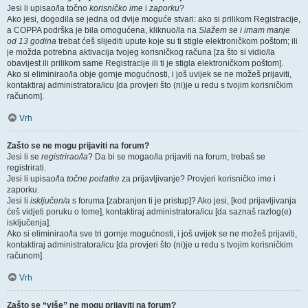
Jesi li upisao/la točno
korisničko ime
i
zaporku
?
Ako jesi, dogodila se jedna od dvije moguće stvari: ako si prilikom Registracije,
a COPPA podrška je bila omogućena, kliknuo/la na
Slažem se i imam manje
od 13 godina
trebat ćeš slijediti upute koje su ti stigle elektroničkom poštom; ili
je možda potrebna aktivacija tvojeg korisničkog računa [za što si vidio/la
obavijest ili prilikom same Registracije ili ti je stigla elektroničkom poštom].
Ako si eliminirao/la obje gornje mogućnosti, i još uvijek se ne možeš prijaviti,
kontaktiraj administratora/icu [da provjeri što (ni)je u redu s tvojim korisničkim
računom].
Vrh
Zašto se ne mogu prijaviti na forum?
Jesi li se
registrirao/la
? Da bi se mogao/la prijaviti na forum, trebaš se
registrirati.
Jesi li upisao/la
točne podatke
za prijavljivanje? Provjeri korisničko ime i
zaporku.
Jesi li
isključen/a
s foruma [zabranjen ti je pristup]? Ako jesi, [kod prijavljivanja
ćeš vidjeti poruku o tome], kontaktiraj administratora/icu [da saznaš razlog(e)
isključenja].
Ako si eliminirao/la sve tri gornje mogućnosti, i još uvijek se ne možeš prijaviti,
kontaktiraj administratora/icu [da provjeri što (ni)je u redu s tvojim korisničkim
računom].
Vrh
Zašto se “više” ne mogu prijaviti na forum?