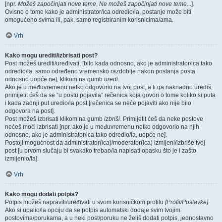
[npr.
Možeš započinjati nove teme
,
Ne možeš započinjati nove teme
...].
Ovisno o tome kako je administrator/ica odredio/la, postanje može biti
omogućeno svima ili, pak, samo registriranim korisnicima/ama.
Vrh
Kako mogu urediti/izbrisati post?
Post možeš urediti/uređivati, [bilo kada odnosno, ako je administrator/ica tako
odredio/la, samo određeno vremensko razdoblje nakon postanja posta
odnosno uopće ne], klikom na gumb
uredi
.
Ako je u međuvremenu netko odgovorio na tvoj post, a ti ga naknadno urediš,
primijetit ćeš da se “u postu pojavila” rečenica koja govori o tome koliko si puta
i kada zadnji put uredio/la post [rečenica se neće pojaviti ako nije bilo
odgovora na post].
Post možeš izbrisati klikom na gumb
izbriši
. Primijetit ćeš da neke postove
nećeš moći izbrisati [npr. ako je u međuvremenu netko odgovorio na njih
odnosno, ako je administrator/ica tako odredio/la, uopće ne].
Postoji mogućnost da administrator(ica)/moderator(ica) izmijeni/izbriše tvoj
post [u prvom slučaju bi svakako trebao/la napisati opasku što je i zašto
izmijenio/la].
Vrh
Kako mogu dodati potpis?
Potpis možeš napraviti/uređivati u svom korisničkom profilu
[Profil/Postavke]
.
Ako si upalio/la opciju da se potpis automatski dodaje svim tvojim
postovima/porukama, a u neki post/poruku ne želiš dodati potpis, jednostavno