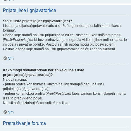
Prijatelji/ce i gnjavatori/ce
Što su liste prijatelja(ica)/gnjavatora(ica)?
Liste prijatelja(ica)/gnjavatora(ica) služe “organiziranju ostalih korisnika/ca
foruma”.
Osobe koje dodaš na listu prijatelja/ica bit će izlistane u korisničkom profilu
[Profil/Postavke]
da bi bez pretraživanja mogao/la vidjeti njihov online status te
im poslati privatne poruke. Postovi i sl. tih osoba mogu biti posvijetljeni.
Postovi osoba koje dodaš na listu gnjavatora/ica bit će zadano skriveni.
Vrh
Kako mogu dodati/izbrisati korisnika/cu na/s liste
prijatelja(ica)/gnjavatora(ica)?
Na dva načina:
- putem profila korisnika/ce [klikom na link dodaješ ga/ju na listu
prijatelja(ica)/gnjavatora(ica)];
- putem korisničkog profila
[Profil/Postavke]
[upisivanjem korisničkog/ih imena
u za to predviđeno polje].
Na isti način izbrisuješ korisnike/ce s lista.
Vrh
Pretraživanje foruma