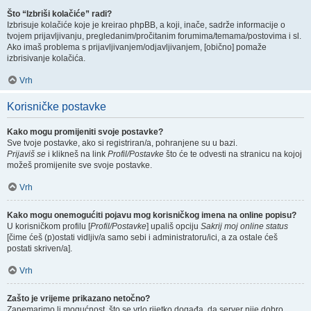
Što “Izbriši kolačiće” radi?
Izbrisuje kolačiće koje je kreirao phpBB, a koji, inače, sadrže informacije o
tvojem prijavljivanju, pregledanim/pročitanim forumima/temama/postovima i sl.
Ako imaš problema s prijavljivanjem/odjavljivanjem, [obično] pomaže
izbrisivanje kolačića.
Vrh
Korisničke postavke
Kako mogu promijeniti svoje postavke?
Sve tvoje postavke, ako si registriran/a, pohranjene su u bazi.
Prijaviš se
i klikneš na link
Profil/Postavke
što će te odvesti na stranicu na kojoj
možeš promijenite sve svoje postavke.
Vrh
Kako mogu onemogućiti pojavu mog korisničkog imena na online popisu?
U korisničkom profilu [
Profil/Postavke
] upališ opciju
Sakrij moj online status
[čime ćeš (p)ostati vidljiv/a samo sebi i administratoru/ici, a za ostale ćeš
postati skriven/a].
Vrh
Zašto je vrijeme prikazano netočno?
Zanemarimo li mogućnost, što se vrlo rijetko događa, da server nije dobro