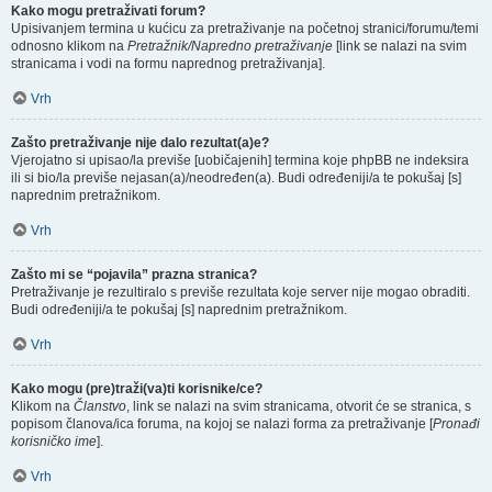
Kako mogu pretraživati forum?
Upisivanjem termina u kućicu za pretraživanje na početnoj stranici/forumu/temi
odnosno klikom na
Pretražnik/Napredno pretraživanje
[link se nalazi na svim
stranicama i vodi na formu naprednog pretraživanja].
Vrh
Zašto pretraživanje nije dalo rezultat(a)e?
Vjerojatno si upisao/la previše [uobičajenih] termina koje phpBB ne indeksira
ili si bio/la previše nejasan(a)/neodređen(a). Budi određeniji/a te pokušaj [s]
naprednim pretražnikom.
Vrh
Zašto mi se “pojavila” prazna stranica?
Pretraživanje je rezultiralo s previše rezultata koje server nije mogao obraditi.
Budi određeniji/a te pokušaj [s] naprednim pretražnikom.
Vrh
Kako mogu (pre)traži(va)ti korisnike/ce?
Klikom na
Članstvo
, link se nalazi na svim stranicama, otvorit će se stranica, s
popisom članova/ica foruma, na kojoj se nalazi forma za pretraživanje [
Pronađi
korisničko ime
].
Vrh