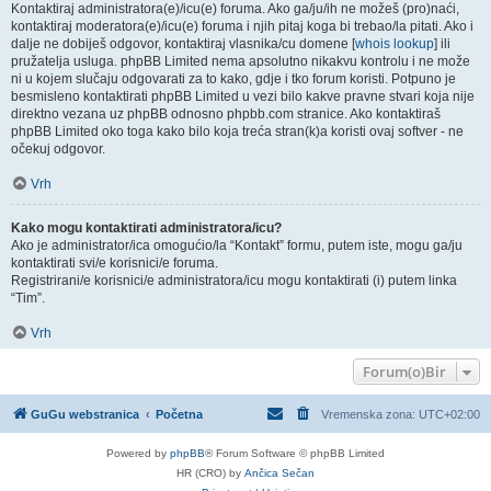
Kontaktiraj administratora(e)/icu(e) foruma. Ako ga/ju/ih ne možeš (pro)naći,
kontaktiraj moderatora(e)/icu(e) foruma i njih pitaj koga bi trebao/la pitati. Ako i
dalje ne dobiješ odgovor, kontaktiraj vlasnika/cu domene [
whois lookup
] ili
pružatelja usluga. phpBB Limited nema apsolutno nikakvu kontrolu i ne može
ni u kojem slučaju odgovarati za to kako, gdje i tko forum koristi. Potpuno je
besmisleno kontaktirati phpBB Limited u vezi bilo kakve pravne stvari koja nije
direktno vezana uz phpBB odnosno phpbb.com stranice. Ako kontaktiraš
phpBB Limited oko toga kako bilo koja treća stran(k)a koristi ovaj softver - ne
očekuj odgovor.
Vrh
Kako mogu kontaktirati administratora/icu?
Ako je administrator/ica omogućio/la “Kontakt” formu, putem iste, mogu ga/ju
kontaktirati svi/e korisnici/e foruma.
Registrirani/e korisnici/e administratora/icu mogu kontaktirati (i) putem linka
“Tim”.
Vrh
Forum(o)Bir
GuGu webstranica
Početna
Vremenska zona:
UTC+02:00
Powered by
phpBB
® Forum Software © phpBB Limited
HR (CRO) by
Ančica Sečan