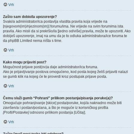
Vrh
Zašto sam dobio/la upozorenje?
Svaki/a administrator/ica postavlja vlastita pravila koja vrijede na
[njegovom(im)/njezinom(im)] forumu/ima. Ne vrijede na svim forumima ista
pravila. Ako misli da si prekršio/la [jedno od/više] pravila, može te upozoriti. Ako
dobiješ upozorenje, imaj na umu da je to odluka administratora/ice foruma te
da phpBB Limited nema ništa s time.
Vrh
Kako mogu prijaviti post?
Mogućnost prijave post(ov)a daje administrator/ica foruma.
Ako je prijavljivanje postova omogućeno, kod posta kojeg želiš prijaviti nalazi
se gumb klik na kojeg će te provesti kroz postupak prijave posta.
Vrh
Čemu služi gumb “Pohrani” prilikom postanja/pisanja poruke(a)?
Omogućuje pohranjivanje [skice] posta/poruke, koji/a naknadno može biti
završen/a i postan/poslana, a što je moguće iz korisničkog profila
[Profil/Postavke]
odnosno prilikom postanja [
Učitaj
].
Vrh