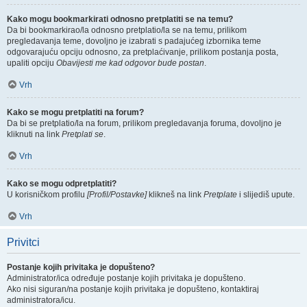
Kako mogu bookmarkirati odnosno pretplatiti se na temu?
Da bi bookmarkirao/la odnosno pretplatio/la se na temu, prilikom
pregledavanja teme, dovoljno je izabrati s padajućeg izbornika teme
odgovarajuću opciju odnosno, za pretplaćivanje, prilikom postanja posta,
upaliti opciju
Obavijesti me kad odgovor bude postan
.
Vrh
Kako se mogu pretplatiti na forum?
Da bi se pretplatio/la na forum, prilikom pregledavanja foruma, dovoljno je
kliknuti na link
Pretplati se
.
Vrh
Kako se mogu odpretplatiti?
U korisničkom profilu
[Profil/Postavke]
klikneš na link
Pretplate
i slijediš upute.
Vrh
Privitci
Postanje kojih privitaka je dopušteno?
Administrator/ica određuje postanje kojih privitaka je dopušteno.
Ako nisi siguran/na postanje kojih privitaka je dopušteno, kontaktiraj
administratora/icu.