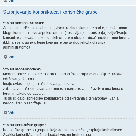
Vrh
Stupnjevanje korisnika/ca i korisničke grupe
Što su administratori/ce?
Administratori/ce su osobe s najvišom razinom kontrole nad cijelim forumom.
Mogu kontrolirati sve aspekte foruma [postavljanje dopuštenja, isključivanje
korisnika/ca, stvaranje korisničkih grupa/moderatora(ica), moderiranje foruma
itd.], [a sve] ovisno o tome koja im je prava dodijelio/la glavni/a
administrator/ica.
Vrh
Što su moderatori/ce?
Moderatori/ce su osobe [osoba ili (korisnička) grupa osoba] čiji je
“posao”
održavanje foruma.
Imaju ovlasti mijenjanja/izbrisivanja postova,
zaključavanja/otključavanja/premještanja/izbrisivanja/razdvajanja tema u
forumima koje održavaju.
Tu su (i) da bi spriječili/e korisnike/ce od skretanja s tema/objavljivanja
nedopuštenih sadržaja i sl.
Vrh
Što su korisničke grupe?
Korisničke grupe su grupe u koje administratori/ce grupiraju korisnike/ce.
Svaki/a korisnik/ca može pripadati većem broju grupa.