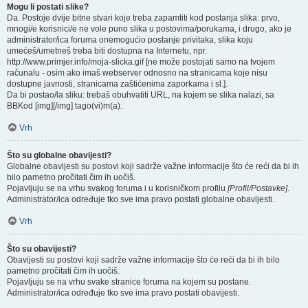
Mogu li postati slike?
Da. Postoje dvije bitne stvari koje treba zapamtiti kod postanja slika: prvo,
mnogi/e korisnici/e ne vole puno slika u postovima/porukama, i drugo, ako je
administrator/ica foruma onemogućio postanje privitaka, slika koju
umećeš/umetneš treba biti dostupna na Internetu, npr.
http://www.primjer.info/moja-slicka.gif [ne može postojati samo na tvojem
računalu - osim ako imaš webserver odnosno na stranicama koje nisu
dostupne javnosti, stranicama zaštićenima zaporkama i sl.].
Da bi postao/la sliku: trebaš obuhvatiti URL, na kojem se slika nalazi, sa
BBKod [img][/img] tago(vi)m(a).
Vrh
Što su globalne obavijesti?
Globalne obavijesti su postovi koji sadrže važne informacije što će reći da bi ih
bilo pametno pročitati čim ih uočiš.
Pojavljuju se na vrhu svakog foruma i u korisničkom profilu
[Profil/Postavke]
.
Administrator/ica određuje tko sve ima pravo postati globalne obavijesti.
Vrh
Što su obavijesti?
Obavijesti su postovi koji sadrže važne informacije što će reći da bi ih bilo
pametno pročitati čim ih uočiš.
Pojavljuju se na vrhu svake stranice foruma na kojem su postane.
Administrator/ica određuje tko sve ima pravo postati obavijesti.