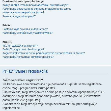
Bookmarkiranje i pretplaćivanje
Koja je razlika između bookmarkiranja i pretplaćivanja?
Kako mogu bookmarkirati odnosno pretplatiti se na temu?
Kako se mogu pretplatiti na forum?
Kako se mogu odpretplatiti?
Privitci
Postanje kojih privitaka je dopušteno?
Kako mogu pronaći [sve] vlastite privitke?
phpBB
Tko je napisao/la ovaj forum?
Zašto X mogućnost nije dostupna?
Koga kontaktirati u vezi zlouporabe/pravnih stvari vezanih uz forum?
Kako mogu kontaktirati administratora/icu?
Prijavljivanje i registracija
Zašto se trebam registrirati?
Ne trebaš, ako administrator/ica nije postavio/la uvjet da samo registrirane
osobe mogu pregledavati forum/postati.
Bilo kako bilo, Registracijom ćeš dobiti pristup dodatnim opcijama koje nisu
dostupne neregistriranim osobama [avatari, privatne poruke, elektronička
pošta, korisničke grupe, itd.].
S obzirom da Registracija traje svega nekoliko minuta, preporučljivo je
registrirati se.