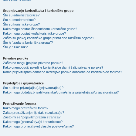
Stupnjevanje korisnika/ca i korisničke grupe
Što su administratori/ce?
Što su moderatori/ce?
Što su korisničke grupe?
Kako mogu postati članom/icom korisničke grupe?
Kako mogu postati vođa korisničke grupe?
Zašto su [neke] korisničke grupe prikazane različitim bojama?
Što je “zadana korisnička grupa”?
Što je “Tim” link?
Privatne poruke
Zašto ne mogu [po]slati privatne poruke?
Kako onemogućiti pojedine korisnike/ce da mi šalju privatne poruke?
Kome prijaviti spam odnosno uvredljive poruke dobivene od korisnika/ce foruma?
Prijatelji/ce i gnjavatori/ce
Što su liste prijatelja(ica)/gnjavatora(ica)?
Kako mogu dodati/izbrisati korisnika/cu na/s liste prijatelja(ica)/gnjavatora(ica)?
Pretraživanje foruma
Kako mogu pretraživati forum?
Zašto pretraživanje nije dalo rezultat(a)e?
Zašto mi se “pojavila” prazna stranica?
Kako mogu (pre)traži(va)ti korisnike/ce?
Kako mogu pronaći [sve] vlastite postove/teme?