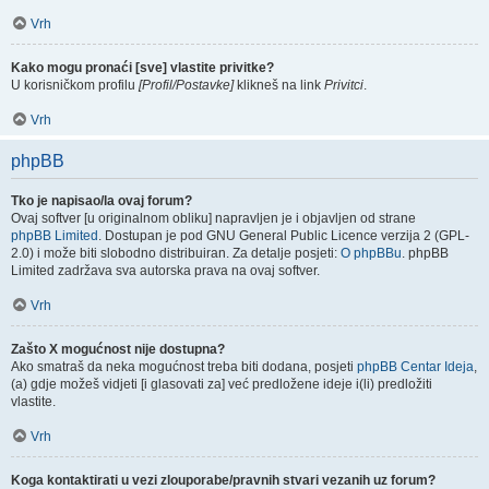
Vrh
Kako mogu pronaći [sve] vlastite privitke?
U korisničkom profilu
[Profil/Postavke]
klikneš na link
Privitci
.
Vrh
phpBB
Tko je napisao/la ovaj forum?
Ovaj softver [u originalnom obliku] napravljen je i objavljen od strane
phpBB Limited
. Dostupan je pod GNU General Public Licence verzija 2 (GPL-
2.0) i može biti slobodno distribuiran. Za detalje posjeti:
O phpBBu
. phpBB
Limited zadržava sva autorska prava na ovaj softver.
Vrh
Zašto X mogućnost nije dostupna?
Ako smatraš da neka mogućnost treba biti dodana, posjeti
phpBB Centar Ideja
,
(a) gdje možeš vidjeti [i glasovati za] već predložene ideje i(li) predložiti
vlastite.
Vrh
Koga kontaktirati u vezi zlouporabe/pravnih stvari vezanih uz forum?