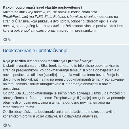
Kako mogu pronaći [sve] vlastite postove/teme?
Klikom na link
Tvoji postovi
, koji se nalazi u korisničkom profilu
[Profil/Postavke] (na INFO dijelu Početne izborničke stranice)
, odnosno na
stranici
Članstva
, koja prikazuje [tvoj] profil, odnosno izborom opcije
Tvoji
postovi
, s padajućeg izbornika
Linki
, možeš pronaći vlastite postove, dok teme
koje si pokrenuo/la možeš pronaći naprednim pretražnikom.
Vrh
Bookmarkiranje i pretplaćivanje
Koja je razlika između bookmarkiranja i pretplaćivanja?
U starijim verzijama phpBBa, bookmarkiranje je bilo slično bookmarkiranju
stranica preglednikom. Po bookmarkiranju teme, nisi bio/la obaviješten/a o
novim postovima, ali si se [kasnije] mogao/la vratiti na temu bez traženja iste,
dovoljno je bilo kliknuti na nju na popisu bookmarkiranih tema. Pretplaćivanje
na temu/tematski forum omogućavalo ti je primanje obavijesti o novim
postovima.
Od phpBBa 3.1, bookmarkiranje je slično pretplaćivanju u smislu da možeš biti
obaviješten/a o ažuriranju teme. Pretplaćivanje ti [i dalje] omogućava primanje
obavijesti o novim postovima u temama odnosno novima temama na
tematskim forumima.
Opcije obavješćivanja bookmarkiranja i pretplaćivanja možeš postaviti u
korisničkom profilu
[Profil/Postavke]
u
Postavkama obavijesti
.
Vrh