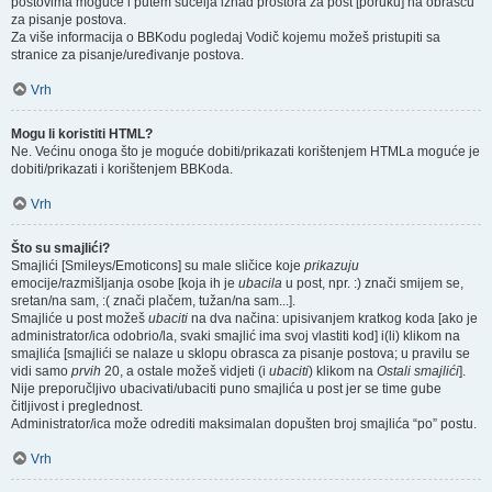
postovima moguće i putem sučelja iznad prostora za post [poruku] na obrascu
za pisanje postova.
Za više informacija o BBKodu pogledaj Vodič kojemu možeš pristupiti sa
stranice za pisanje/uređivanje postova.
Vrh
Mogu li koristiti HTML?
Ne. Većinu onoga što je moguće dobiti/prikazati korištenjem HTMLa moguće je
dobiti/prikazati i korištenjem BBKoda.
Vrh
Što su smajlići?
Smajlići [Smileys/Emoticons] su male sličice koje
prikazuju
emocije/razmišljanja osobe [koja ih je
ubacila
u post, npr. :) znači smijem se,
sretan/na sam, :( znači plačem, tužan/na sam...].
Smajliće u post možeš
ubaciti
na dva načina: upisivanjem kratkog koda [ako je
administrator/ica odobrio/la, svaki smajlić ima svoj vlastiti kod] i(li) klikom na
smajlića [smajlići se nalaze u sklopu obrasca za pisanje postova; u pravilu se
vidi samo
prvih
20, a ostale možeš vidjeti (i
ubaciti
) klikom na
Ostali smajlići
].
Nije preporučljivo ubacivati/ubaciti puno smajlića u post jer se time gube
čitljivost i preglednost.
Administrator/ica može odrediti maksimalan dopušten broj smajlića “po” postu.
Vrh