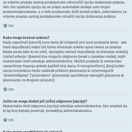
za vrijeme pisanja samog posta/poruke odoznačiš opciju dodavanja potpisa.
Ako nisi upalio/la opciju da se potpis automatski dodaje svim tvojim
postovima/porukama, a u neki post/poruku želiš dodati potpis, jednostavno za
vrijeme pisanja samog posta/poruke označiš opciju dodavanja potpisa.
Vrh
Kako mogu kreirati anketu?
Kada započneš [otvoriš] novu temu [ili izmijeniš prvi post postojeće teme - ako
imaš dopuštenje] vidjet ćeš formu
Kreiranje ankete
ispod okvira za pisanje
teksta posta [ako to ne vidiš, vjerojatno nemaš dopuštenje za kreiranje anketa].
Upišeš pitanje i [barem] dva moguća odgovora [svaki u zaseban redak], kojih
maksimalan limit određuje administrator/ica. Možeš postaviti (i) vremensko
ograničenje trajanja ankete [upišeš broj dana; 0=neograničeno], [broj] koliko
opcija korisnik/ca može odabrati prilikom glasovanja te o(ne)mogućiti
“predomišljanje” [“ponovljeno” glasovanje (poništenje danog/ih glasa/ova te
glasovanje za drugu/e opciju/e)].
Vrh
Zašto ne mogu dodati još [više] odgovora [opcija]?
Maksimalan limit odgovora [opcija] određuje administrator/ica. Ako smatraš da
bi taj broj trebalo povećati, kontaktiraj administratora/icu.
Vrh