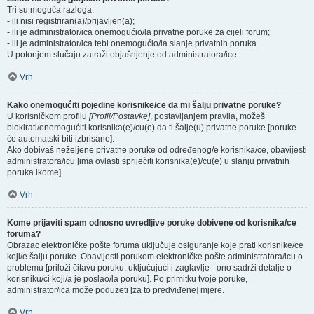
Tri su moguća razloga:
- ili nisi registriran(a)/prijavljen(a);
- ili je administrator/ica onemogućio/la privatne poruke za cijeli forum;
- ili je administrator/ica tebi onemogućio/la slanje privatnih poruka.
U potonjem slučaju zatraži objašnjenje od administratora/ice.
Vrh
Kako onemogućiti pojedine korisnike/ce da mi šalju privatne poruke?
U korisničkom profilu
[Profil/Postavke]
, postavljanjem pravila, možeš
blokirati/onemogućiti korisnika(e)/cu(e) da ti šalje(u) privatne poruke [poruke
će automatski biti izbrisane].
Ako dobivaš neželjene privatne poruke od određenog/e korisnika/ce, obavijesti
administratora/icu [ima ovlasti spriječiti korisnika(e)/cu(e) u slanju privatnih
poruka ikome].
Vrh
Kome prijaviti spam odnosno uvredljive poruke dobivene od korisnika/ce
foruma?
Obrazac elektroničke pošte foruma uključuje osiguranje koje prati korisnike/ce
koji/e šalju poruke. Obavijesti porukom elektroničke pošte administratora/icu o
problemu [priloži čitavu poruku, uključujući i zaglavlje - ono sadrži detalje o
korisniku/ci koji/a je poslao/la poruku]. Po primitku tvoje poruke,
administrator/ica može poduzeti [za to predviđene] mjere.
Vrh