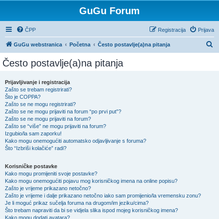
GuGu Forum
ČPP
Registracija
Prijava
P
GuGu webstranica
Početna
Često postavlje(a)na pitanja
r
Često postavlje(a)na pitanja
e
t
Prijavljivanje i registracija
Zašto se trebam registrirati?
r
Što je COPPA?
a
Zašto se ne mogu registrirati?
Zašto se ne mogu prijaviti na forum “po prvi put”?
ž
Zašto se ne mogu prijaviti na forum?
Zašto se “više” ne mogu prijaviti na forum?
n
Izgubio/la sam zaporku!
i
Kako mogu onemogućiti automatsko odjavljivanje s foruma?
Što “Izbriši kolačiće” radi?
k
Korisničke postavke
Kako mogu promijeniti svoje postavke?
Kako mogu onemogućiti pojavu mog korisničkog imena na online popisu?
Zašto je vrijeme prikazano netočno?
Zašto je vrijeme i dalje prikazano netočno iako sam promijenio/la vremensku zonu?
Je li moguć prikaz sučelja foruma na drugom/im jeziku/cima?
Što trebam napraviti da bi se vidjela slika ispod mojeg korisničkog imena?
Kako mogu dodati avatara?