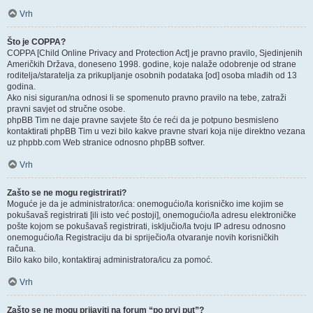
Vrh
Što je COPPA?
COPPA [Child Online Privacy and Protection Act] je pravno pravilo, Sjedinjenih
Američkih Država, doneseno 1998. godine, koje nalaže odobrenje od strane
roditelja/staratelja za prikupljanje osobnih podataka [od] osoba mlađih od 13
godina.
Ako nisi siguran/na odnosi li se spomenuto pravno pravilo na tebe, zatraži
pravni savjet od stručne osobe.
phpBB Tim ne daje pravne savjete što će reći da je potpuno besmisleno
kontaktirati phpBB Tim u vezi bilo kakve pravne stvari koja nije direktno vezana
uz phpbb.com Web stranice odnosno phpBB softver.
Vrh
Zašto se ne mogu registrirati?
Moguće je da je administrator/ica: onemogućio/la korisničko ime kojim se
pokušavaš registrirati [ili isto već postoji], onemogućio/la adresu elektroničke
pošte kojom se pokušavaš registrirati, isključio/la tvoju IP adresu odnosno
onemogućio/la Registraciju da bi spriječio/la otvaranje novih korisničkih
računa.
Bilo kako bilo, kontaktiraj administratora/icu za pomoć.
Vrh
Zašto se ne mogu prijaviti na forum “po prvi put”?