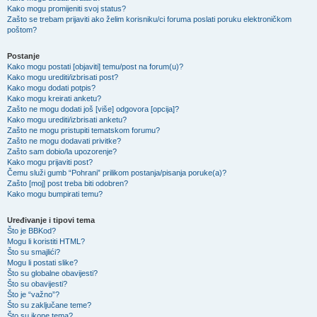
Kako mogu promijeniti svoj status?
Zašto se trebam prijaviti ako želim korisniku/ci foruma poslati poruku elektroničkom
poštom?
Postanje
Kako mogu postati [objaviti] temu/post na forum(u)?
Kako mogu urediti/izbrisati post?
Kako mogu dodati potpis?
Kako mogu kreirati anketu?
Zašto ne mogu dodati još [više] odgovora [opcija]?
Kako mogu urediti/izbrisati anketu?
Zašto ne mogu pristupiti tematskom forumu?
Zašto ne mogu dodavati privitke?
Zašto sam dobio/la upozorenje?
Kako mogu prijaviti post?
Čemu služi gumb “Pohrani” prilikom postanja/pisanja poruke(a)?
Zašto [moj] post treba biti odobren?
Kako mogu bumpirati temu?
Uređivanje i tipovi tema
Što je BBKod?
Mogu li koristiti HTML?
Što su smajlići?
Mogu li postati slike?
Što su globalne obavijesti?
Što su obavijesti?
Što je “važno”?
Što su zaključane teme?
Što su ikone tema?