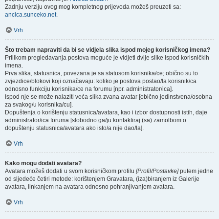
Zadnju verziju ovog mog kompletnog prijevoda možeš preuzeti sa:
ancica.sunceko.net
.
Vrh
Što trebam napraviti da bi se vidjela slika ispod mojeg korisničkog imena?
Prilikom pregledavanja postova moguće je vidjeti dvije slike ispod korisničkih
imena.
Prva slika, statusnica, povezana je sa statusom korisnika/ce; obično su to
zvjezdice/blokovi koji označavaju: koliko je postova postao/la korisnik/ca
odnosno funkciju korisnika/ce na forumu [npr. administrator/ica].
Ispod nje se može nalaziti veća slika zvana avatar [obično jedinstvena/osobna
za svakog/u korisnika/cu].
Dopuštenja o korištenju statusnica/avatara, kao i izbor dostupnosti istih, daje
administrator/ica foruma [slobodno ga/ju kontaktiraj (sa) zamolbom o
dopuštenju statusnica/avatara ako isto/a nije dao/la].
Vrh
Kako mogu dodati avatara?
Avatara možeš dodati u svom korisničkom profilu
[Profil/Postavke]
putem jedne
od sljedeće četiri metode: korištenjem Gravatara, (iza)biranjem iz Galerije
avatara, linkanjem na avatara odnosno pohranjivanjem avatara.
Vrh