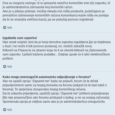
Dva su moguća razloga: ili si upisao/la
netočno
korisničko ime i(li) zaporku; ili
je administrator/ica
izbrisao/la
tvoj korisnički račun.
Ako je u pitanju potonje: možda nikada nisi ništa postao/la, [uobičajeno je
periodično izbrisivanje korisničkih računa korisnika/ca koji/e ništa ne postaju
da bi se smanjila veličina baze], pa se pokušaj ponovo registrirati.
Vrh
Izgubio/la sam zaporku!
Nije smak svijeta! Jest da je tvoja trenutna zaporka izgubljena [jer je kriptirana
u bazi i ne može ti biti ponovo poslana], no, možeš zatražiti novu.
Klikneš na
Prijava
te na stranici koja će ti se otvoriti klikneš na
Zaboravio/la
sam zaporku
. Upišeš tražene podatke... Daljnje upute će ti stići elektroničkom
poštom.
Vrh
Kako mogu onemogućiti automatsko odjavljivanje s foruma?
Ako ne upališ opciju
“Zapamti me”
kada se prijaviš, forum će te držati
prijavljenim/om samo za tvojeg boravka na forumu [odjavit će te kad odeš s
foruma]. To sprječava zlouporabu tvojeg korisničkog računa.
Da bi ostao/la prijavljen/a, upali(š) opciju
“Zapamti me”
prilikom prijavljivanja
[što nije preporučljivo ako forumu pristupaš s tuđeg, a ne sa svojeg računala].
Spomenuta opcija je vidljiva samo ako ju je administrator/ica omogućio/la.
Vrh