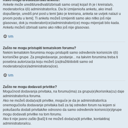
Kako mogu urediti/izbrisati anketu?
Ankete može urediti/uređivati/izbrisati samo ona/j koja/i ih je i kreirala/o,
moderator/ica i(li) administrator/ica. Da bi izmijenio/la anketu, ako imaš
dopuštenje, urediš prvi post u temi [ako je kreirana, anketa se uvijek nalazi u
prvom postu u temi]. Ti anketu možeš izmijeniti samo ako nitko još nije
glasovao, dok ju moderatori(ce)/administratori(ce) mogu mijenjati bilo kada.
Anketu možeš izbrisati samo ako nitko još nije glasovao.
Vrh
Zašto ne mogu pristupiti tematskom forumu?
Nekim tematskim forumima mogu pristupiti samo određeni/e korisnici/e i(li)
korisničke grupe. Za pregledavanje, postanje... na takvim forumima treba ti
posebna autorizacija koju možeš (za)tražiti/dobiti samo od
moderatora(ice)/administratora(ice).
Vrh
Zašto ne mogu dodavati privitke?
Mogućnost dodavanja privitaka, na forumu(ima) za grupu(e)/korisnika(cu) daje
administrator/ica foruma.
Ako ne možeš doda(va)ti privitke, moguće je da je administrator/ica
onemogućio/la dodavanje privitaka baš za taj određen forum na kojem si
pokušao/la dodati privitak/ke odnosno da samo određeni/e korisnici(e)/grupe
mogu dodavati privitke na tom forumu.
Ako ti nije jasno zašto [baš] ti ne možeš doda(va)ti privitke, kontaktiraj
administratora/icu.