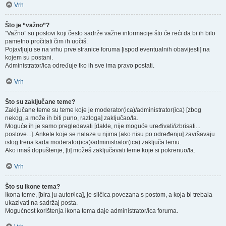
Vrh
Što je “važno”?
“Važno” su postovi koji često sadrže važne informacije što će reći da bi ih bilo
pametno pročitati čim ih uočiš.
Pojavljuju se na vrhu prve stranice foruma [ispod eventualnih obavijesti] na
kojem su postani.
Administrator/ica određuje tko ih sve ima pravo postati.
Vrh
Što su zaključane teme?
Zaključane teme su teme koje je moderator(ica)/administrator(ica) [zbog
nekog, a može ih biti puno, razloga] zaključao/la.
Moguće ih je samo pregledavati [dakle, nije moguće uređivati/izbrisati...
postove...]. Ankete koje se nalaze u njima [ako nisu po određenju] završavaju
istog trena kada moderator(ica)/administrator(ica) zaključa temu.
Ako imaš dopuštenje, [ti] možeš zaključavati teme koje si pokrenuo/la.
Vrh
Što su ikone tema?
Ikona teme, [bira ju autor/ica], je sličica povezana s postom, a koja bi trebala
ukazivati na sadržaj posta.
Mogućnost korištenja ikona tema daje administrator/ica foruma.