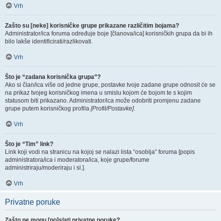
Vrh
Zašto su [neke] korisničke grupe prikazane različitim bojama?
Administrator/ica foruma određuje boje [članova/ica] korisničkih grupa da bi ih
bilo lakše identificirati/razlikovati.
Vrh
Što je “zadana korisnička grupa”?
Ako si član/ica više od jedne grupe, postavke tvoje zadane grupe odnosit će se
na prikaz tvojeg korisničkog imena u smislu kojom će bojom te s kojim
statusom biti prikazano. Administrator/ica može odobriti promjenu zadane
grupe putem korisničkog profila
[Profil/Postavke]
.
Vrh
Što je “Tim” link?
Link koji vodi na stranicu na kojoj se nalazi lista “osoblja” foruma [popis
administratora/ica i moderatora/ica, koje grupe/forume
administriraju/moderiraju i sl.].
Vrh
Privatne poruke
Zašto ne mogu [po]slati privatne poruke?