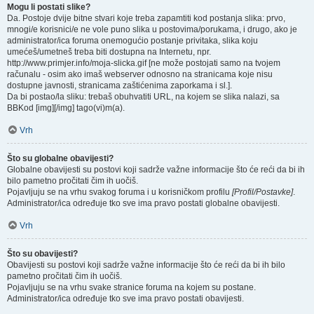
Mogu li postati slike?
Da. Postoje dvije bitne stvari koje treba zapamtiti kod postanja slika: prvo,
mnogi/e korisnici/e ne vole puno slika u postovima/porukama, i drugo, ako je
administrator/ica foruma onemogućio postanje privitaka, slika koju
umećeš/umetneš treba biti dostupna na Internetu, npr.
http://www.primjer.info/moja-slicka.gif [ne može postojati samo na tvojem
računalu - osim ako imaš webserver odnosno na stranicama koje nisu
dostupne javnosti, stranicama zaštićenima zaporkama i sl.].
Da bi postao/la sliku: trebaš obuhvatiti URL, na kojem se slika nalazi, sa
BBKod [img][/img] tago(vi)m(a).
Vrh
Što su globalne obavijesti?
Globalne obavijesti su postovi koji sadrže važne informacije što će reći da bi ih
bilo pametno pročitati čim ih uočiš.
Pojavljuju se na vrhu svakog foruma i u korisničkom profilu
[Profil/Postavke]
.
Administrator/ica određuje tko sve ima pravo postati globalne obavijesti.
Vrh
Što su obavijesti?
Obavijesti su postovi koji sadrže važne informacije što će reći da bi ih bilo
pametno pročitati čim ih uočiš.
Pojavljuju se na vrhu svake stranice foruma na kojem su postane.
Administrator/ica određuje tko sve ima pravo postati obavijesti.