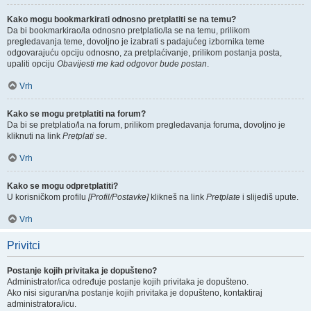
Kako mogu bookmarkirati odnosno pretplatiti se na temu?
Da bi bookmarkirao/la odnosno pretplatio/la se na temu, prilikom
pregledavanja teme, dovoljno je izabrati s padajućeg izbornika teme
odgovarajuću opciju odnosno, za pretplaćivanje, prilikom postanja posta,
upaliti opciju
Obavijesti me kad odgovor bude postan
.
Vrh
Kako se mogu pretplatiti na forum?
Da bi se pretplatio/la na forum, prilikom pregledavanja foruma, dovoljno je
kliknuti na link
Pretplati se
.
Vrh
Kako se mogu odpretplatiti?
U korisničkom profilu
[Profil/Postavke]
klikneš na link
Pretplate
i slijediš upute.
Vrh
Privitci
Postanje kojih privitaka je dopušteno?
Administrator/ica određuje postanje kojih privitaka je dopušteno.
Ako nisi siguran/na postanje kojih privitaka je dopušteno, kontaktiraj
administratora/icu.