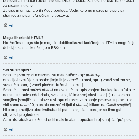
postovima moguće i putem sučelja iznad prostora za post [poruku] na obrascu
za pisanje postova.
Za više informacija o BBKodu pogledaj Vodič kojemu možeš pristupiti sa
stranice za pisanje/uređivanje postova.
Vrh
Mogu li koristiti HTML?
Ne. Većinu onoga što je moguće dobiti/prikazati korištenjem HTMLa moguće je
dobiti/prikazati i korištenjem BBKoda.
Vrh
Što su smajlići?
Smajlići [Smileys/Emoticons] su male sličice koje
prikazuju
emocije/razmišljanja osobe [koja ih je
ubacila
u post, npr. :) znači smijem se,
sretan/na sam, :( znači plačem, tužan/na sam...].
Smajliće u post možeš
ubaciti
na dva načina: upisivanjem kratkog koda [ako je
administrator/ica odobrio/la, svaki smajlić ima svoj vlastiti kod] i(li) klikom na
smajlića [smajlići se nalaze u sklopu obrasca za pisanje postova; u pravilu se
vidi samo
prvih
20, a ostale možeš vidjeti (i
ubaciti
) klikom na
Ostali smajlići
].
Nije preporučljivo ubacivati/ubaciti puno smajlića u post jer se time gube
čitljivost i preglednost.
Administrator/ica može odrediti maksimalan dopušten broj smajlića “po” postu.
Vrh