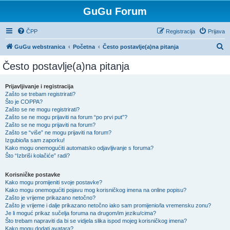
GuGu Forum
ČPP
Registracija
Prijava
P
GuGu webstranica
Početna
Često postavlje(a)na pitanja
r
Često postavlje(a)na pitanja
e
t
Prijavljivanje i registracija
Zašto se trebam registrirati?
r
Što je COPPA?
a
Zašto se ne mogu registrirati?
Zašto se ne mogu prijaviti na forum “po prvi put”?
ž
Zašto se ne mogu prijaviti na forum?
Zašto se “više” ne mogu prijaviti na forum?
n
Izgubio/la sam zaporku!
i
Kako mogu onemogućiti automatsko odjavljivanje s foruma?
Što “Izbriši kolačiće” radi?
k
Korisničke postavke
Kako mogu promijeniti svoje postavke?
Kako mogu onemogućiti pojavu mog korisničkog imena na online popisu?
Zašto je vrijeme prikazano netočno?
Zašto je vrijeme i dalje prikazano netočno iako sam promijenio/la vremensku zonu?
Je li moguć prikaz sučelja foruma na drugom/im jeziku/cima?
Što trebam napraviti da bi se vidjela slika ispod mojeg korisničkog imena?
Kako mogu dodati avatara?