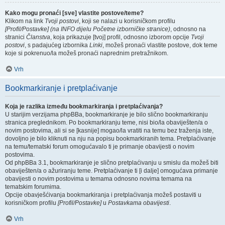
Kako mogu pronaći [sve] vlastite postove/teme?
Klikom na link
Tvoji postovi
, koji se nalazi u korisničkom profilu
[Profil/Postavke] (na INFO dijelu Početne izborničke stranice)
, odnosno na
stranici
Članstva
, koja prikazuje [tvoj] profil, odnosno izborom opcije
Tvoji
postovi
, s padajućeg izbornika
Linki
, možeš pronaći vlastite postove, dok teme
koje si pokrenuo/la možeš pronaći naprednim pretražnikom.
Vrh
Bookmarkiranje i pretplaćivanje
Koja je razlika između bookmarkiranja i pretplaćivanja?
U starijim verzijama phpBBa, bookmarkiranje je bilo slično bookmarkiranju
stranica preglednikom. Po bookmarkiranju teme, nisi bio/la obaviješten/a o
novim postovima, ali si se [kasnije] mogao/la vratiti na temu bez traženja iste,
dovoljno je bilo kliknuti na nju na popisu bookmarkiranih tema. Pretplaćivanje
na temu/tematski forum omogućavalo ti je primanje obavijesti o novim
postovima.
Od phpBBa 3.1, bookmarkiranje je slično pretplaćivanju u smislu da možeš biti
obaviješten/a o ažuriranju teme. Pretplaćivanje ti [i dalje] omogućava primanje
obavijesti o novim postovima u temama odnosno novima temama na
tematskim forumima.
Opcije obavješćivanja bookmarkiranja i pretplaćivanja možeš postaviti u
korisničkom profilu
[Profil/Postavke]
u
Postavkama obavijesti
.
Vrh