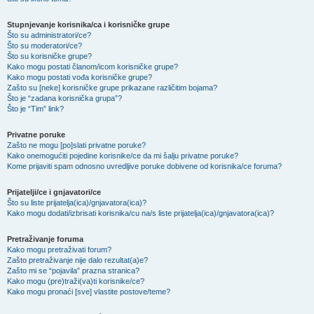
Stupnjevanje korisnika/ca i korisničke grupe
Što su administratori/ce?
Što su moderatori/ce?
Što su korisničke grupe?
Kako mogu postati članom/icom korisničke grupe?
Kako mogu postati vođa korisničke grupe?
Zašto su [neke] korisničke grupe prikazane različitim bojama?
Što je “zadana korisnička grupa”?
Što je “Tim” link?
Privatne poruke
Zašto ne mogu [po]slati privatne poruke?
Kako onemogućiti pojedine korisnike/ce da mi šalju privatne poruke?
Kome prijaviti spam odnosno uvredljive poruke dobivene od korisnika/ce foruma?
Prijatelji/ce i gnjavatori/ce
Što su liste prijatelja(ica)/gnjavatora(ica)?
Kako mogu dodati/izbrisati korisnika/cu na/s liste prijatelja(ica)/gnjavatora(ica)?
Pretraživanje foruma
Kako mogu pretraživati forum?
Zašto pretraživanje nije dalo rezultat(a)e?
Zašto mi se “pojavila” prazna stranica?
Kako mogu (pre)traži(va)ti korisnike/ce?
Kako mogu pronaći [sve] vlastite postove/teme?