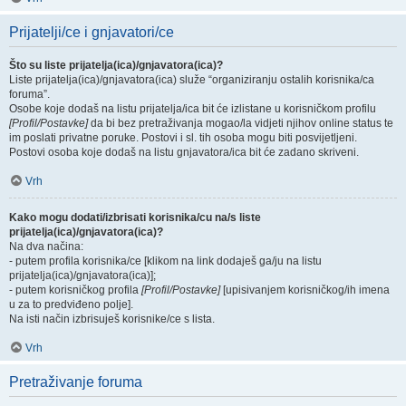
Prijatelji/ce i gnjavatori/ce
Što su liste prijatelja(ica)/gnjavatora(ica)?
Liste prijatelja(ica)/gnjavatora(ica) služe “organiziranju ostalih korisnika/ca
foruma”.
Osobe koje dodaš na listu prijatelja/ica bit će izlistane u korisničkom profilu
[Profil/Postavke]
da bi bez pretraživanja mogao/la vidjeti njihov online status te
im poslati privatne poruke. Postovi i sl. tih osoba mogu biti posvijetljeni.
Postovi osoba koje dodaš na listu gnjavatora/ica bit će zadano skriveni.
Vrh
Kako mogu dodati/izbrisati korisnika/cu na/s liste
prijatelja(ica)/gnjavatora(ica)?
Na dva načina:
- putem profila korisnika/ce [klikom na link dodaješ ga/ju na listu
prijatelja(ica)/gnjavatora(ica)];
- putem korisničkog profila
[Profil/Postavke]
[upisivanjem korisničkog/ih imena
u za to predviđeno polje].
Na isti način izbrisuješ korisnike/ce s lista.
Vrh
Pretraživanje foruma