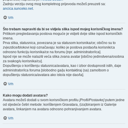
Zadnju verziju ovog mog kompletnog prijevoda možeš preuzeti sa:
ancica.sunceko.net
.
Vrh
Što trebam napraviti da bi se vidjela slika ispod mojeg korisničkog imena?
Prilikom pregledavanja postova moguće je vidjeti dvije slike ispod korisničkih
imena.
Prva slika, statusnica, povezana je sa statusom korisnika/ce; obično su to
zvjezdice/blokovi koji označavaju: koliko je postova postao/la korisnik/ca
odnosno funkciju korisnika/ce na forumu [npr. administrator/ica].
Ispod nje se može nalaziti veća slika zvana avatar [obično jedinstvena/osobna
za svakog/u korisnika/cu].
Dopuštenja o korištenju statusnica/avatara, kao i izbor dostupnosti istih, daje
administrator/ica foruma [slobodno ga/ju kontaktiraj (sa) zamolbom o
dopuštenju statusnica/avatara ako isto/a nije dao/la].
Vrh
Kako mogu dodati avatara?
Avatara možeš dodati u svom korisničkom profilu
[Profil/Postavke]
putem jedne
od sljedeće četiri metode: korištenjem Gravatara, (iza)biranjem iz Galerije
avatara, linkanjem na avatara odnosno pohranjivanjem avatara.
Vrh