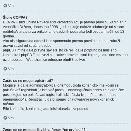
Vrh
Što je COPPA?
COPPA [Child Online Privacy and Protection Act] je pravno pravilo, Sjedinjenih
Američkih Država, doneseno 1998. godine, koje nalaže odobrenje od strane
roditelja/staratelja za prikupljanje osobnih podataka [od] osoba mlađih od 13
godina.
Ako nisi siguran/na odnosi li se spomenuto pravno pravilo na tebe, zatraži
pravni savjet od stručne osobe.
phpBB Tim ne daje pravne savjete što će reći da je potpuno besmisleno
kontaktirati phpBB Tim u vezi bilo kakve pravne stvari koja nije direktno vezana
uz phpbb.com Web stranice odnosno phpBB softver.
Vrh
Zašto se ne mogu registrirati?
Moguće je da je administrator/ica: onemogućio/la korisničko ime kojim se
pokušavaš registrirati [ili isto već postoji], onemogućio/la adresu elektroničke
pošte kojom se pokušavaš registrirati, isključio/la tvoju IP adresu odnosno
onemogućio/la Registraciju da bi spriječio/la otvaranje novih korisničkih
računa.
Bilo kako bilo, kontaktiraj administratora/icu za pomoć.
Vrh
Zašto se ne mogu prijaviti na forum “po prvi put”?