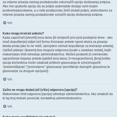
za vrijeme pisanja samog posta/poruke odoznačiš opciju dodavanja potpisa.
Ako nisi upalio/la opciju da se potpis automatski dodaje svim tvojim
postovima/porukama, a u neki post/poruku želiš dodati potpis, jednostavno za
vrijeme pisanja samog posta/poruke označiš opciju dodavanja potpisa.
Vrh
Kako mogu kreirati anketu?
Kada započneš [otvoriš] novu temu [ili izmijeniš prvi post postojeće teme - ako
imaš dopuštenje] vidjet ćeš formu
Kreiranje ankete
ispod okvira za pisanje
teksta posta [ako to ne vidiš, vjerojatno nemaš dopuštenje za kreiranje anketa].
Upišeš pitanje i [barem] dva moguća odgovora [svaki u zaseban redak], kojih
maksimalan limit određuje administrator/ica. Možeš postaviti (i) vremensko
ograničenje trajanja ankete [upišeš broj dana; 0=neograničeno], [broj] koliko
opcija korisnik/ca može odabrati prilikom glasovanja te o(ne)mogućiti
“predomišljanje” [“ponovljeno” glasovanje (poništenje danog/ih glasa/ova te
glasovanje za drugu/e opciju/e)].
Vrh
Zašto ne mogu dodati još [više] odgovora [opcija]?
Maksimalan limit odgovora [opcija] određuje administrator/ica. Ako smatraš da
bi taj broj trebalo povećati, kontaktiraj administratora/icu.
Vrh