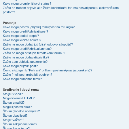
Kako mogu promijeniti svoj status?
Zašto se trebam prijaviti ako želim korisniku/ci foruma poslati poruku elektroničkom
poštom?
Postanje
Kako mogu postati [objaviti] temu/post na forum(u)?
Kako mogu urediti/izbrisati post?
Kako mogu dodati potpis?
Kako mogu kreirati anketu?
Zašto ne mogu dodati još [više] odgovora [opcija]?
Kako mogu urediti/izbrisati anketu?
Zašto ne mogu pristupiti tematskom forumu?
Zašto ne mogu dodavati privitke?
Zašto sam dobio/la upozorenje?
Kako mogu prijaviti post?
Čemu služi gumb “Pohrani” prilikom postanja/pisanja poruke(a)?
Zašto [moj] post treba biti odobren?
Kako mogu bumpirati temu?
Uređivanje i tipovi tema
Što je BBKod?
Mogu li koristiti HTML?
Što su smajlići?
Mogu li postati slike?
Što su globalne obavijesti?
Što su obavijesti?
Što je “važno”?
Što su zaključane teme?
Što su ikone tema?