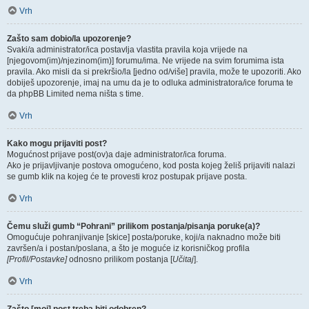
Vrh
Zašto sam dobio/la upozorenje?
Svaki/a administrator/ica postavlja vlastita pravila koja vrijede na
[njegovom(im)/njezinom(im)] forumu/ima. Ne vrijede na svim forumima ista
pravila. Ako misli da si prekršio/la [jedno od/više] pravila, može te upozoriti. Ako
dobiješ upozorenje, imaj na umu da je to odluka administratora/ice foruma te
da phpBB Limited nema ništa s time.
Vrh
Kako mogu prijaviti post?
Mogućnost prijave post(ov)a daje administrator/ica foruma.
Ako je prijavljivanje postova omogućeno, kod posta kojeg želiš prijaviti nalazi
se gumb klik na kojeg će te provesti kroz postupak prijave posta.
Vrh
Čemu služi gumb “Pohrani” prilikom postanja/pisanja poruke(a)?
Omogućuje pohranjivanje [skice] posta/poruke, koji/a naknadno može biti
završen/a i postan/poslana, a što je moguće iz korisničkog profila
[Profil/Postavke]
odnosno prilikom postanja [
Učitaj
].
Vrh