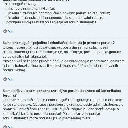
Tri su moguća razloga:
- ili nisi registriran(a)/prijavljen(a);
- ili je administrator/ica onemogućio/la privatne poruke za cijeli forum;
- ili je administrator/ica tebi onemogućio/la slanje privatnih poruka.
U potonjem slučaju zatraži objašnjenje od administratora/ice.
Vrh
Kako onemogućiti pojedine korisnike/ce da mi šalju privatne poruke?
U korisničkom profilu
[Profil/Postavke]
, postavljanjem pravila, možeš
blokirati/onemogućiti korisnika(e)/cu(e) da ti šalje(u) privatne poruke [poruke
će automatski biti izbrisane].
Ako dobivaš neželjene privatne poruke od određenog/e korisnika/ce, obavijesti
administratora/icu [ima ovlasti spriječiti korisnika(e)/cu(e) u slanju privatnih
poruka ikome].
Vrh
Kome prijaviti spam odnosno uvredljive poruke dobivene od korisnika/ce
foruma?
Obrazac elektroničke pošte foruma uključuje osiguranje koje prati korisnike/ce
koji/e šalju poruke. Obavijesti porukom elektroničke pošte administratora/icu o
problemu [priloži čitavu poruku, uključujući i zaglavlje - ono sadrži detalje o
korisniku/ci koji/a je poslao/la poruku]. Po primitku tvoje poruke,
administrator/ica može poduzeti [za to predviđene] mjere.
Vrh