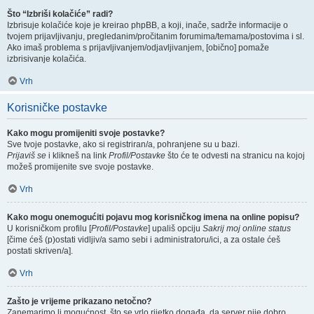
Što “Izbriši kolačiće” radi?
Izbrisuje kolačiće koje je kreirao phpBB, a koji, inače, sadrže informacije o
tvojem prijavljivanju, pregledanim/pročitanim forumima/temama/postovima i sl.
Ako imaš problema s prijavljivanjem/odjavljivanjem, [obično] pomaže
izbrisivanje kolačića.
Vrh
Korisničke postavke
Kako mogu promijeniti svoje postavke?
Sve tvoje postavke, ako si registriran/a, pohranjene su u bazi.
Prijaviš se
i klikneš na link
Profil/Postavke
što će te odvesti na stranicu na kojoj
možeš promijenite sve svoje postavke.
Vrh
Kako mogu onemogućiti pojavu mog korisničkog imena na online popisu?
U korisničkom profilu [
Profil/Postavke
] upališ opciju
Sakrij moj online status
[čime ćeš (p)ostati vidljiv/a samo sebi i administratoru/ici, a za ostale ćeš
postati skriven/a].
Vrh
Zašto je vrijeme prikazano netočno?
Zanemarimo li mogućnost, što se vrlo rijetko događa, da server nije dobro