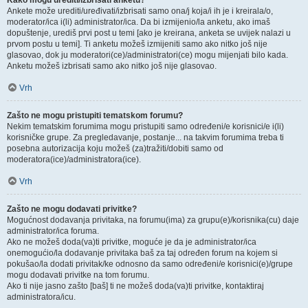
Kako mogu urediti/izbrisati anketu?
Ankete može urediti/uređivati/izbrisati samo ona/j koja/i ih je i kreirala/o,
moderator/ica i(li) administrator/ica. Da bi izmijenio/la anketu, ako imaš
dopuštenje, urediš prvi post u temi [ako je kreirana, anketa se uvijek nalazi u
prvom postu u temi]. Ti anketu možeš izmijeniti samo ako nitko još nije
glasovao, dok ju moderatori(ce)/administratori(ce) mogu mijenjati bilo kada.
Anketu možeš izbrisati samo ako nitko još nije glasovao.
Vrh
Zašto ne mogu pristupiti tematskom forumu?
Nekim tematskim forumima mogu pristupiti samo određeni/e korisnici/e i(li)
korisničke grupe. Za pregledavanje, postanje... na takvim forumima treba ti
posebna autorizacija koju možeš (za)tražiti/dobiti samo od
moderatora(ice)/administratora(ice).
Vrh
Zašto ne mogu dodavati privitke?
Mogućnost dodavanja privitaka, na forumu(ima) za grupu(e)/korisnika(cu) daje
administrator/ica foruma.
Ako ne možeš doda(va)ti privitke, moguće je da je administrator/ica
onemogućio/la dodavanje privitaka baš za taj određen forum na kojem si
pokušao/la dodati privitak/ke odnosno da samo određeni/e korisnici(e)/grupe
mogu dodavati privitke na tom forumu.
Ako ti nije jasno zašto [baš] ti ne možeš doda(va)ti privitke, kontaktiraj
administratora/icu.