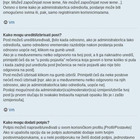
[npr.
Možeš započinjati nove teme
,
Ne možeš započinjati nove teme
...].
Ovisno o tome kako je administrator/ica odredio/la, postanje može biti
omogućeno svima ili, pak, samo registriranim korisnicima/ama.
Vrh
Kako mogu urediti/izbrisati post?
Post možeš urediti/uređivati, [bilo kada odnosno, ako je administrator/ica tako
odredio/la, samo određeno vremensko razdoblje nakon postanja posta
odnosno uopće ne], klikom na gumb
uredi
.
Ako je u međuvremenu netko odgovorio na tvoj post, a ti ga naknadno urediš,
primijetit ćeš da se “u postu pojavila” rečenica koja govori o tome koliko si puta
i kada zadnji put uredio/la post [rečenica se neće pojaviti ako nije bilo
odgovora na post].
Post možeš izbrisati klikom na gumb
izbriši
. Primijetit ćeš da neke postove
nećeš moći izbrisati [npr. ako je u međuvremenu netko odgovorio na njih
odnosno, ako je administrator/ica tako odredio/la, uopće ne].
Postoji mogućnost da administrator(ica)/moderator(ica) izmijeni/izbriše tvoj
post [u prvom slučaju bi svakako trebao/la napisati opasku što je i zašto
izmijenio/la].
Vrh
Kako mogu dodati potpis?
Potpis možeš napraviti/uređivati u svom korisničkom profilu
[Profil/Postavke]
.
Ako si upalio/la opciju da se potpis automatski dodaje svim tvojim
postovima/porukama, a u neki post/poruku ne želiš dodati potpis, jednostavno