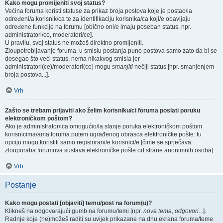
Kako mogu promijeniti svoj status?
Većina foruma koristi statuse za prikaz broja postova koje je postao/la
određeni/a korisnik/ca te za identifikaciju korisnika/ca koji/e obavljaju
određene funkcije na forumu [obično oni/e imaju poseban status, npr.
administratori/ce, moderatori/ce].
U pravilu, svoj status ne možeš direktno promijeniti.
Zloupotrebljavanje foruma, u smislu postanja puno postova samo zato da bi se
dosegao što veći status, nema nikakvog smisla jer
administratori(ce)/moderatori(ce) mogu
smanjiti
nečiji status [npr. smanjenjem
broja postova...].
Vrh
Zašto se trebam prijaviti ako želim korisniku/ci foruma poslati poruku
elektroničkom poštom?
Ako je administrator/ica omogućio/la slanje poruka elektroničkom poštom
korisnicima/ama foruma putem ugrađenog obrasca elektroničke pošte: tu
opciju mogu koristiti samo registrirani/e korisnici/e [čime se sprječava
zlouporaba forumova sustava elektroničke pošte od strane anonimnih osoba].
Vrh
Postanje
Kako mogu postati [objaviti] temu/post na forum(u)?
Klikneš na odgovarajući gumb na forumu/temi [npr.
nova tema
,
odgovori
...].
Radnje koje (ne)možeš raditi su uvijek prikazane na dnu ekrana foruma/teme