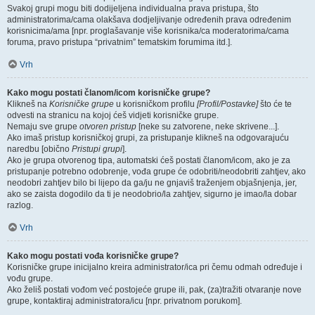
Svakoj grupi mogu biti dodijeljena individualna prava pristupa, što
administratorima/cama olakšava dodjeljivanje određenih prava određenim
korisnicima/ama [npr. proglašavanje više korisnika/ca moderatorima/cama
foruma, pravo pristupa “privatnim” tematskim forumima itd.].
Vrh
Kako mogu postati članom/icom korisničke grupe?
Klikneš na
Korisničke grupe
u korisničkom profilu
[Profil/Postavke]
što će te
odvesti na stranicu na kojoj ćeš vidjeti korisničke grupe.
Nemaju sve grupe
otvoren pristup
[neke su zatvorene, neke skrivene...].
Ako imaš pristup korisničkoj grupi, za pristupanje klikneš na odgovarajuću
naredbu [obično
Pristupi grupi
].
Ako je grupa otvorenog tipa, automatski ćeš postati članom/icom, ako je za
pristupanje potrebno odobrenje, vođa grupe će odobriti/neodobriti zahtjev, ako
neodobri zahtjev bilo bi lijepo da ga/ju ne gnjaviš traženjem objašnjenja, jer,
ako se zaista dogodilo da ti je neodobrio/la zahtjev, sigurno je imao/la dobar
razlog.
Vrh
Kako mogu postati vođa korisničke grupe?
Korisničke grupe inicijalno kreira administrator/ica pri čemu odmah određuje i
vođu grupe.
Ako želiš postati vođom već postojeće grupe ili, pak, (za)tražiti otvaranje nove
grupe, kontaktiraj administratora/icu [npr. privatnom porukom].