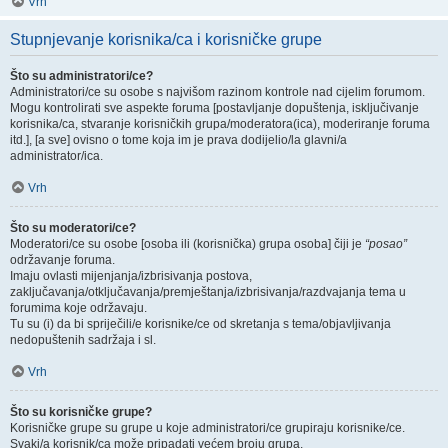
Vrh
Stupnjevanje korisnika/ca i korisničke grupe
Što su administratori/ce?
Administratori/ce su osobe s najvišom razinom kontrole nad cijelim forumom.
Mogu kontrolirati sve aspekte foruma [postavljanje dopuštenja, isključivanje
korisnika/ca, stvaranje korisničkih grupa/moderatora(ica), moderiranje foruma
itd.], [a sve] ovisno o tome koja im je prava dodijelio/la glavni/a
administrator/ica.
Vrh
Što su moderatori/ce?
Moderatori/ce su osobe [osoba ili (korisnička) grupa osoba] čiji je
“posao”
održavanje foruma.
Imaju ovlasti mijenjanja/izbrisivanja postova,
zaključavanja/otključavanja/premještanja/izbrisivanja/razdvajanja tema u
forumima koje održavaju.
Tu su (i) da bi spriječili/e korisnike/ce od skretanja s tema/objavljivanja
nedopuštenih sadržaja i sl.
Vrh
Što su korisničke grupe?
Korisničke grupe su grupe u koje administratori/ce grupiraju korisnike/ce.
Svaki/a korisnik/ca može pripadati većem broju grupa.