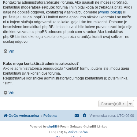
Kontaktiraj administratora(e)/icu(e) foruma. Ako ga/ju/ih ne možeš (pro)naći,
kontaktiraj moderatora(e)/icu(e) foruma i njih pitaj koga bi trebao/la pitati. Ako i
dalje ne dobiješ odgovor, kontaktiraj vlasnika/cu domene [
whois lookup
] ili
pružatelja usluga. phpBB Limited nema apsolutno nikakvu kontrolu i ne može
ni u kojem slučaju odgovarati za to kako, gdje i tko forum koristi. Potpuno je
besmisleno kontaktirati phpBB Limited u vezi bilo kakve pravne stvari koja nije
direktno vezana uz phpBB odnosno phpbb.com stranice. Ako kontaktiraš
phpBB Limited oko toga kako bilo koja treća stran(k)a koristi ovaj softver - ne
očekuj odgovor.
Vrh
Kako mogu kontaktirati administratora/icu?
Ako je administrator/ica omogućio/la “Kontakt” formu, putem iste, mogu ga/ju
kontaktirati svi/e korisnici/e foruma.
Registrirani/e korisnici/e administratora/icu mogu kontaktirati (i) putem linka
“Tim”.
Vrh
Forum(o)Bir
GuGu webstranica
Početna
Vremenska zona:
UTC+02:00
Powered by
phpBB
® Forum Software © phpBB Limited
HR (CRO) by
Ančica Sečan