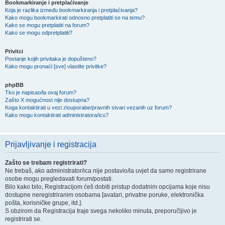
Bookmarkiranje i pretplaćivanje
Koja je razlika između bookmarkiranja i pretplaćivanja?
Kako mogu bookmarkirati odnosno pretplatiti se na temu?
Kako se mogu pretplatiti na forum?
Kako se mogu odpretplatiti?
Privitci
Postanje kojih privitaka je dopušteno?
Kako mogu pronaći [sve] vlastite privitke?
phpBB
Tko je napisao/la ovaj forum?
Zašto X mogućnost nije dostupna?
Koga kontaktirati u vezi zlouporabe/pravnih stvari vezanih uz forum?
Kako mogu kontaktirati administratora/icu?
Prijavljivanje i registracija
Zašto se trebam registrirati?
Ne trebaš, ako administrator/ica nije postavio/la uvjet da samo registrirane
osobe mogu pregledavati forum/postati.
Bilo kako bilo, Registracijom ćeš dobiti pristup dodatnim opcijama koje nisu
dostupne neregistriranim osobama [avatari, privatne poruke, elektronička
pošta, korisničke grupe, itd.].
S obzirom da Registracija traje svega nekoliko minuta, preporučljivo je
registrirati se.