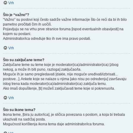
Vrh
Što je “važno”?
“Važno” su postovi koji često sadrže važne informacije što će reći da bi ih bilo
pametno pročitati čim ih uočiš.
Pojavljuju se na vrhu prve stranice foruma [ispod eventualnih obavijesti] na
kojem su postani.
Administrator/ica određuje tko ih sve ima pravo postati.
Vrh
Što su zaključane teme?
Zaključane teme su teme koje je moderator(ica)/administrator(ica) [zbog
nekog, a može ih biti puno, razloga] zaključao/la.
Moguće ih je samo pregledavati [dakle, nije moguće uređivati/izbrisati...
postove...]. Ankete koje se nalaze u njima [ako nisu po određenju] završavaju
istog trena kada moderator(ica)/administrator(ica) zaključa temu.
Ako imaš dopuštenje, [ti] možeš zaključavati teme koje si pokrenuo/la.
Vrh
Što su ikone tema?
Ikona teme, [bira ju autor/ica], je sličica povezana s postom, a koja bi trebala
ukazivati na sadržaj posta.
Mogućnost korištenja ikona tema daje administrator/ica foruma.