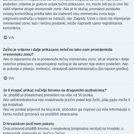
podešen, vrijeme je gotovo uvijek točno prikazano, no, može biti da je ono što
vidiš vrijeme
druge vremenske zone
. Ako je to slučaj, promijeni postavke
svojeg korisničkog profila tako da izabereš onu vremensku zonu koja
odgovara području u kojem se nalaziš, npr. Zagreb. Uzmi u obzir da mijenjanje
vremenske zone, kao i većinu postavki, može napraviti samo registrirani/a
korisnik/ca.
Vrh
Zašto je vrijeme i dalje prikazano netočno iako sam promijenio/la
vremensku zonu?
Ako si siguran/na da si postavio/la točnu
vremensku zonu
, ali je vrijeme i dalje
netočno prikazano, najvjerojatniji razlog je da server nije dobro podešen. Ako
je potonje u pitanju, molim(o), obavijesti administratora/icu [da ispravi grešku].
Vrh
Je li moguć prikaz sučelja foruma na drugom/im jeziku/cima?
Je. phpBB je [lokaliziran] preveden na više od 50 jezika.
Ako administrator/ica
nije instalirao/la
jezični paket koji želiš, pitaj ga/ju može li
ga instalirati.
Ako ne postoji prijevod na tvoj jezik, slobodno ga napravi (a) više informacija o
čemu možeš (pro)naći na
phpBB
® stranicama.
O hrvatskom jezičnom paketu
Ovaj prijevod phpBB foruma, s engleskog [originalna verzija] na hrvatski, u
potpunosti, napravila je:
Ančica Sečan
.