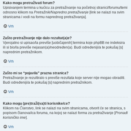
Kako mogu pretraživati forum?
Upisivanjem termina u kućicu za pretraživanje na početnoj stranici/forumu/temi
odnosno klikom na
Pretražnik/Napredno pretraživanje
[link se nalazi na svim
stranicama i vodi na formu naprednog pretraživanja].
Vrh
Zašto pretraživanje nije dalo rezultat(a)e?
Vjerojatno si upisao/la previše [uobičajenih] termina koje phpBB ne indeksira
ili si bio/la previše nejasan(a)/neodređen(a). Budi određeniji/a te pokušaj [s]
naprednim pretražnikom.
Vrh
Zašto mi se “pojavila” prazna stranica?
Pretraživanje je rezultiralo s previše rezultata koje server nije mogao obraditi.
Budi određeniji/a te pokušaj [s] naprednim pretražnikom.
Vrh
Kako mogu (pre)traži(va)ti korisnike/ce?
Klikom na
Članstvo
, link se nalazi na svim stranicama, otvorit će se stranica, s
popisom članova/ica foruma, na kojoj se nalazi forma za pretraživanje [
Pronađi
korisničko ime
].
Vrh