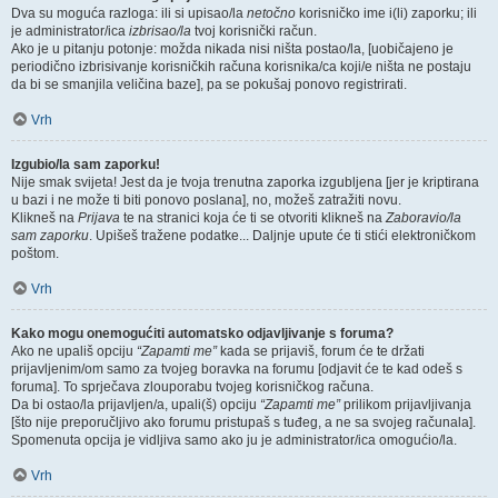
Dva su moguća razloga: ili si upisao/la
netočno
korisničko ime i(li) zaporku; ili
je administrator/ica
izbrisao/la
tvoj korisnički račun.
Ako je u pitanju potonje: možda nikada nisi ništa postao/la, [uobičajeno je
periodično izbrisivanje korisničkih računa korisnika/ca koji/e ništa ne postaju
da bi se smanjila veličina baze], pa se pokušaj ponovo registrirati.
Vrh
Izgubio/la sam zaporku!
Nije smak svijeta! Jest da je tvoja trenutna zaporka izgubljena [jer je kriptirana
u bazi i ne može ti biti ponovo poslana], no, možeš zatražiti novu.
Klikneš na
Prijava
te na stranici koja će ti se otvoriti klikneš na
Zaboravio/la
sam zaporku
. Upišeš tražene podatke... Daljnje upute će ti stići elektroničkom
poštom.
Vrh
Kako mogu onemogućiti automatsko odjavljivanje s foruma?
Ako ne upališ opciju
“Zapamti me”
kada se prijaviš, forum će te držati
prijavljenim/om samo za tvojeg boravka na forumu [odjavit će te kad odeš s
foruma]. To sprječava zlouporabu tvojeg korisničkog računa.
Da bi ostao/la prijavljen/a, upali(š) opciju
“Zapamti me”
prilikom prijavljivanja
[što nije preporučljivo ako forumu pristupaš s tuđeg, a ne sa svojeg računala].
Spomenuta opcija je vidljiva samo ako ju je administrator/ica omogućio/la.
Vrh