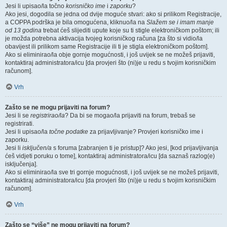
Jesi li upisao/la točno
korisničko ime
i
zaporku
?
Ako jesi, dogodila se jedna od dvije moguće stvari: ako si prilikom Registracije,
a COPPA podrška je bila omogućena, kliknuo/la na
Slažem se i imam manje
od 13 godina
trebat ćeš slijediti upute koje su ti stigle elektroničkom poštom; ili
je možda potrebna aktivacija tvojeg korisničkog računa [za što si vidio/la
obavijest ili prilikom same Registracije ili ti je stigla elektroničkom poštom].
Ako si eliminirao/la obje gornje mogućnosti, i još uvijek se ne možeš prijaviti,
kontaktiraj administratora/icu [da provjeri što (ni)je u redu s tvojim korisničkim
računom].
Vrh
Zašto se ne mogu prijaviti na forum?
Jesi li se
registrirao/la
? Da bi se mogao/la prijaviti na forum, trebaš se
registrirati.
Jesi li upisao/la
točne podatke
za prijavljivanje? Provjeri korisničko ime i
zaporku.
Jesi li
isključen/a
s foruma [zabranjen ti je pristup]? Ako jesi, [kod prijavljivanja
ćeš vidjeti poruku o tome], kontaktiraj administratora/icu [da saznaš razlog(e)
isključenja].
Ako si eliminirao/la sve tri gornje mogućnosti, i još uvijek se ne možeš prijaviti,
kontaktiraj administratora/icu [da provjeri što (ni)je u redu s tvojim korisničkim
računom].
Vrh
Zašto se “više” ne mogu prijaviti na forum?