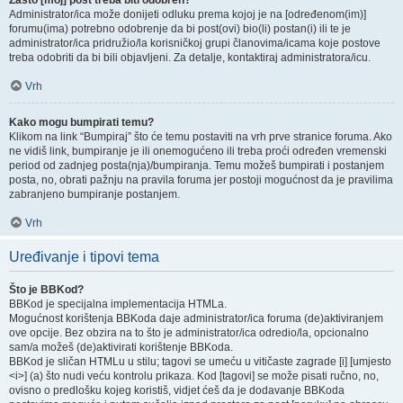
Zašto [moj] post treba biti odobren?
Administrator/ica može donijeti odluku prema kojoj je na [određenom(im)]
forumu(ima) potrebno odobrenje da bi post(ovi) bio(li) postan(i) ili te je
administrator/ica pridružio/la korisničkoj grupi članovima/icama koje postove
treba odobriti da bi bili objavljeni. Za detalje, kontaktiraj administratora/icu.
Vrh
Kako mogu bumpirati temu?
Klikom na link “Bumpiraj” što će temu postaviti na vrh prve stranice foruma. Ako
ne vidiš link, bumpiranje je ili onemogućeno ili treba proći određen vremenski
period od zadnjeg posta(nja)/bumpiranja. Temu možeš bumpirati i postanjem
posta, no, obrati pažnju na pravila foruma jer postoji mogućnost da je pravilima
zabranjeno bumpiranje postanjem.
Vrh
Uređivanje i tipovi tema
Što je BBKod?
BBKod je specijalna implementacija HTMLa.
Mogućnost korištenja BBKoda daje administrator/ica foruma (de)aktiviranjem
ove opcije. Bez obzira na to što je administrator/ica odredio/la, opcionalno
sam/a možeš (de)aktivirati korištenje BBKoda.
BBKod je sličan HTMLu u stilu; tagovi se umeću u vitičaste zagrade [i] [umjesto
<i>] (a) što nudi veću kontrolu prikaza. Kod [tagovi] se može pisati ručno, no,
ovisno o predlošku kojeg koristiš, vidjet ćeš da je dodavanje BBKoda