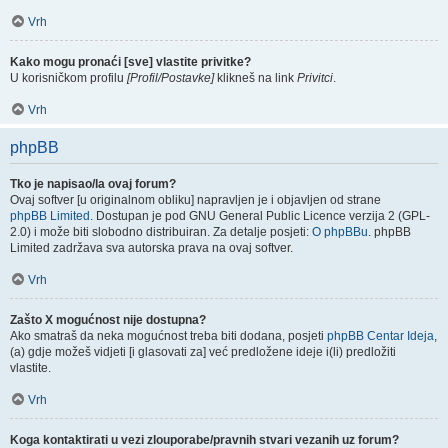
Vrh
Kako mogu pronaći [sve] vlastite privitke?
U korisničkom profilu
[Profil/Postavke]
klikneš na link
Privitci
.
Vrh
phpBB
Tko je napisao/la ovaj forum?
Ovaj softver [u originalnom obliku] napravljen je i objavljen od strane
phpBB Limited
. Dostupan je pod GNU General Public Licence verzija 2 (GPL-
2.0) i može biti slobodno distribuiran. Za detalje posjeti:
O phpBBu
. phpBB
Limited zadržava sva autorska prava na ovaj softver.
Vrh
Zašto X mogućnost nije dostupna?
Ako smatraš da neka mogućnost treba biti dodana, posjeti
phpBB Centar Ideja
,
(a) gdje možeš vidjeti [i glasovati za] već predložene ideje i(li) predložiti
vlastite.
Vrh
Koga kontaktirati u vezi zlouporabe/pravnih stvari vezanih uz forum?