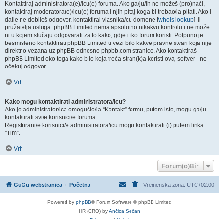
Kontaktiraj administratora(e)/icu(e) foruma. Ako ga/ju/ih ne možeš (pro)naći,
kontaktiraj moderatora(e)/icu(e) foruma i njih pitaj koga bi trebao/la pitati. Ako i
dalje ne dobiješ odgovor, kontaktiraj vlasnika/cu domene [
whois lookup
] ili
pružatelja usluga. phpBB Limited nema apsolutno nikakvu kontrolu i ne može
ni u kojem slučaju odgovarati za to kako, gdje i tko forum koristi. Potpuno je
besmisleno kontaktirati phpBB Limited u vezi bilo kakve pravne stvari koja nije
direktno vezana uz phpBB odnosno phpbb.com stranice. Ako kontaktiraš
phpBB Limited oko toga kako bilo koja treća stran(k)a koristi ovaj softver - ne
očekuj odgovor.
Vrh
Kako mogu kontaktirati administratora/icu?
Ako je administrator/ica omogućio/la “Kontakt” formu, putem iste, mogu ga/ju
kontaktirati svi/e korisnici/e foruma.
Registrirani/e korisnici/e administratora/icu mogu kontaktirati (i) putem linka
“Tim”.
Vrh
Forum(o)Bir
GuGu webstranica
Početna
Vremenska zona:
UTC+02:00
Powered by
phpBB
® Forum Software © phpBB Limited
HR (CRO) by
Ančica Sečan