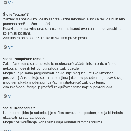
Vrh
Što je “važno”?
“Važno” su postovi koji često sadrže važne informacije što će reći da bi ih bilo
pametno pročitati čim ih uočiš.
Pojavljuju se na vrhu prve stranice foruma [ispod eventualnih obavijesti] na
kojem su postani.
Administrator/ica određuje tko ih sve ima pravo postati.
Vrh
Što su zaključane teme?
Zaključane teme su teme koje je moderator(ica)/administrator(ica) [zbog
nekog, a može ih biti puno, razloga] zaključao/la.
Moguće ih je samo pregledavati [dakle, nije moguće uređivati/izbrisati...
postove...]. Ankete koje se nalaze u njima [ako nisu po određenju] završavaju
istog trena kada moderator(ica)/administrator(ica) zaključa temu.
Ako imaš dopuštenje, [ti] možeš zaključavati teme koje si pokrenuo/la.
Vrh
Što su ikone tema?
Ikona teme, [bira ju autor/ica], je sličica povezana s postom, a koja bi trebala
ukazivati na sadržaj posta.
Mogućnost korištenja ikona tema daje administrator/ica foruma.