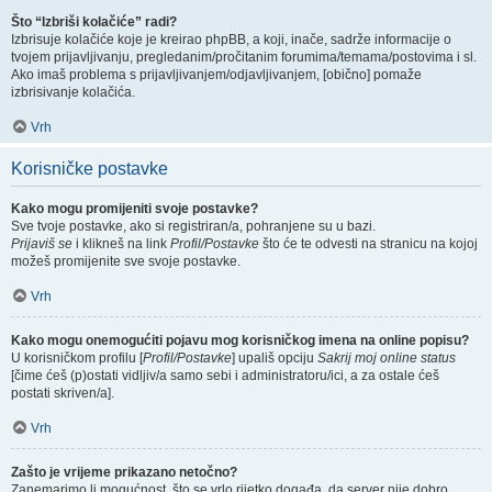
Što “Izbriši kolačiće” radi?
Izbrisuje kolačiće koje je kreirao phpBB, a koji, inače, sadrže informacije o
tvojem prijavljivanju, pregledanim/pročitanim forumima/temama/postovima i sl.
Ako imaš problema s prijavljivanjem/odjavljivanjem, [obično] pomaže
izbrisivanje kolačića.
Vrh
Korisničke postavke
Kako mogu promijeniti svoje postavke?
Sve tvoje postavke, ako si registriran/a, pohranjene su u bazi.
Prijaviš se
i klikneš na link
Profil/Postavke
što će te odvesti na stranicu na kojoj
možeš promijenite sve svoje postavke.
Vrh
Kako mogu onemogućiti pojavu mog korisničkog imena na online popisu?
U korisničkom profilu [
Profil/Postavke
] upališ opciju
Sakrij moj online status
[čime ćeš (p)ostati vidljiv/a samo sebi i administratoru/ici, a za ostale ćeš
postati skriven/a].
Vrh
Zašto je vrijeme prikazano netočno?
Zanemarimo li mogućnost, što se vrlo rijetko događa, da server nije dobro