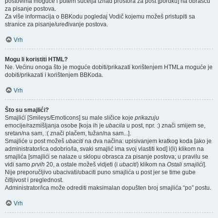
postovima moguće i putem sučelja iznad prostora za post [poruku] na obrascu
za pisanje postova.
Za više informacija o BBKodu pogledaj Vodič kojemu možeš pristupiti sa
stranice za pisanje/uređivanje postova.
Vrh
Mogu li koristiti HTML?
Ne. Većinu onoga što je moguće dobiti/prikazati korištenjem HTMLa moguće je
dobiti/prikazati i korištenjem BBKoda.
Vrh
Što su smajlići?
Smajlići [Smileys/Emoticons] su male sličice koje
prikazuju
emocije/razmišljanja osobe [koja ih je
ubacila
u post, npr. :) znači smijem se,
sretan/na sam, :( znači plačem, tužan/na sam...].
Smajliće u post možeš
ubaciti
na dva načina: upisivanjem kratkog koda [ako je
administrator/ica odobrio/la, svaki smajlić ima svoj vlastiti kod] i(li) klikom na
smajlića [smajlići se nalaze u sklopu obrasca za pisanje postova; u pravilu se
vidi samo
prvih
20, a ostale možeš vidjeti (i
ubaciti
) klikom na
Ostali smajlići
].
Nije preporučljivo ubacivati/ubaciti puno smajlića u post jer se time gube
čitljivost i preglednost.
Administrator/ica može odrediti maksimalan dopušten broj smajlića “po” postu.
Vrh