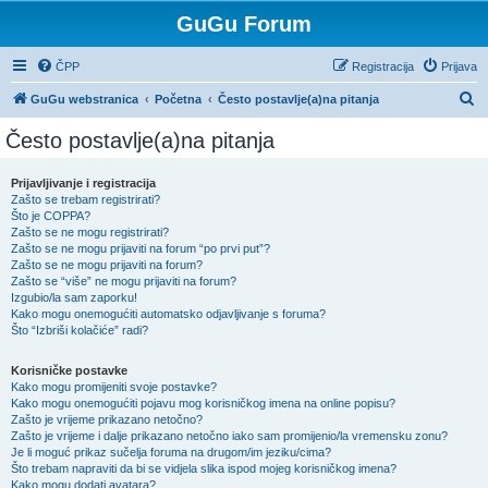
GuGu Forum
ČPP
Registracija
Prijava
P
GuGu webstranica
Početna
Često postavlje(a)na pitanja
r
Često postavlje(a)na pitanja
e
t
Prijavljivanje i registracija
Zašto se trebam registrirati?
r
Što je COPPA?
a
Zašto se ne mogu registrirati?
Zašto se ne mogu prijaviti na forum “po prvi put”?
ž
Zašto se ne mogu prijaviti na forum?
Zašto se “više” ne mogu prijaviti na forum?
n
Izgubio/la sam zaporku!
i
Kako mogu onemogućiti automatsko odjavljivanje s foruma?
Što “Izbriši kolačiće” radi?
k
Korisničke postavke
Kako mogu promijeniti svoje postavke?
Kako mogu onemogućiti pojavu mog korisničkog imena na online popisu?
Zašto je vrijeme prikazano netočno?
Zašto je vrijeme i dalje prikazano netočno iako sam promijenio/la vremensku zonu?
Je li moguć prikaz sučelja foruma na drugom/im jeziku/cima?
Što trebam napraviti da bi se vidjela slika ispod mojeg korisničkog imena?
Kako mogu dodati avatara?