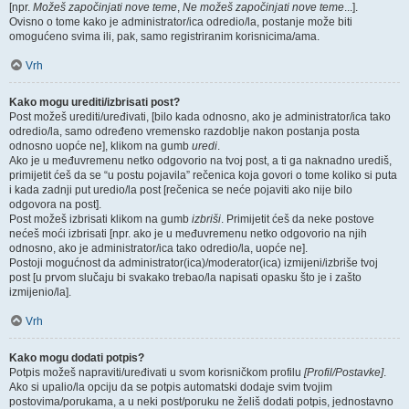
[npr.
Možeš započinjati nove teme
,
Ne možeš započinjati nove teme
...].
Ovisno o tome kako je administrator/ica odredio/la, postanje može biti
omogućeno svima ili, pak, samo registriranim korisnicima/ama.
Vrh
Kako mogu urediti/izbrisati post?
Post možeš urediti/uređivati, [bilo kada odnosno, ako je administrator/ica tako
odredio/la, samo određeno vremensko razdoblje nakon postanja posta
odnosno uopće ne], klikom na gumb
uredi
.
Ako je u međuvremenu netko odgovorio na tvoj post, a ti ga naknadno urediš,
primijetit ćeš da se “u postu pojavila” rečenica koja govori o tome koliko si puta
i kada zadnji put uredio/la post [rečenica se neće pojaviti ako nije bilo
odgovora na post].
Post možeš izbrisati klikom na gumb
izbriši
. Primijetit ćeš da neke postove
nećeš moći izbrisati [npr. ako je u međuvremenu netko odgovorio na njih
odnosno, ako je administrator/ica tako odredio/la, uopće ne].
Postoji mogućnost da administrator(ica)/moderator(ica) izmijeni/izbriše tvoj
post [u prvom slučaju bi svakako trebao/la napisati opasku što je i zašto
izmijenio/la].
Vrh
Kako mogu dodati potpis?
Potpis možeš napraviti/uređivati u svom korisničkom profilu
[Profil/Postavke]
.
Ako si upalio/la opciju da se potpis automatski dodaje svim tvojim
postovima/porukama, a u neki post/poruku ne želiš dodati potpis, jednostavno