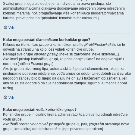
Svakoj grupi mogu biti dodijeljena individualna prava pristupa, što
administratorima/cama olakšava dodjeljivanje određenih prava određenim
korisnicima/ama [npr. proglašavanje više korisnika/ca moderatorima/cama
foruma, pravo pristupa “privatnim” tematskim forumima itd.].
Vrh
Kako mogu postati članom/icom korisničke grupe?
Klikneš na
Korisničke grupe
u korisničkom profilu
[Profil/Postavke]
što će te
odvesti na stranicu na kojoj ćeš vidjeti korisničke grupe.
Nemaju sve grupe
otvoren pristup
[neke su zatvorene, neke skrivene...].
Ako imaš pristup korisničkoj grupi, za pristupanje klikneš na odgovarajuću
naredbu [obično
Pristupi grupi
].
Ako je grupa otvorenog tipa, automatski ćeš postati članom/icom, ako je za
pristupanje potrebno odobrenje, vođa grupe će odobriti/neodobriti zahtjev, ako
neodobri zahtjev bilo bi lijepo da ga/ju ne gnjaviš traženjem objašnjenja, jer,
ako se zaista dogodilo da ti je neodobrio/la zahtjev, sigurno je imao/la dobar
razlog.
Vrh
Kako mogu postati vođa korisničke grupe?
Korisničke grupe inicijalno kreira administrator/ica pri čemu odmah određuje i
vođu grupe.
Ako želiš postati vođom već postojeće grupe ili, pak, (za)tražiti otvaranje nove
grupe, kontaktiraj administratora/icu [npr. privatnom porukom].