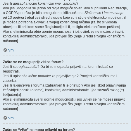
Jesi li upisao/la točno
korisničko ime
i
zaporku
?
Ako jesi, dogodila se jedna od dvije moguće stvari: ako si prilikom Registracije,
a COPPA podrška je bila omogućena, kliknuo/la na
Slažem se i imam manje
od 13 godina
trebat ćeš slijediti upute koje su ti stigle elektroničkom poštom; ili
je možda potrebna aktivacija tvojeg korisničkog računa [za što si vidio/la
obavijest ili prilikom same Registracije ili ti je stigla elektroničkom poštom].
Ako si eliminirao/la obje gornje mogućnosti, i još uvijek se ne možeš prijaviti,
kontaktiraj administratora/icu [da provjeri što (ni)je u redu s tvojim korisničkim
računom].
Vrh
Zašto se ne mogu prijaviti na forum?
Jesi li se
registrirao/la
? Da bi se mogao/la prijaviti na forum, trebaš se
registrirati.
Jesi li upisao/la
točne podatke
za prijavljivanje? Provjeri korisničko ime i
zaporku.
Jesi li
isključen/a
s foruma [zabranjen ti je pristup]? Ako jesi, [kod prijavljivanja
ćeš vidjeti poruku o tome], kontaktiraj administratora/icu [da saznaš razlog(e)
isključenja].
Ako si eliminirao/la sve tri gornje mogućnosti, i još uvijek se ne možeš prijaviti,
kontaktiraj administratora/icu [da provjeri što (ni)je u redu s tvojim korisničkim
računom].
Vrh
Zašto se “više” ne mogu prijaviti na forum?