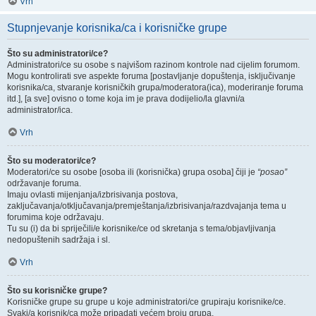
Vrh
Stupnjevanje korisnika/ca i korisničke grupe
Što su administratori/ce?
Administratori/ce su osobe s najvišom razinom kontrole nad cijelim forumom.
Mogu kontrolirati sve aspekte foruma [postavljanje dopuštenja, isključivanje
korisnika/ca, stvaranje korisničkih grupa/moderatora(ica), moderiranje foruma
itd.], [a sve] ovisno o tome koja im je prava dodijelio/la glavni/a
administrator/ica.
Vrh
Što su moderatori/ce?
Moderatori/ce su osobe [osoba ili (korisnička) grupa osoba] čiji je
“posao”
održavanje foruma.
Imaju ovlasti mijenjanja/izbrisivanja postova,
zaključavanja/otključavanja/premještanja/izbrisivanja/razdvajanja tema u
forumima koje održavaju.
Tu su (i) da bi spriječili/e korisnike/ce od skretanja s tema/objavljivanja
nedopuštenih sadržaja i sl.
Vrh
Što su korisničke grupe?
Korisničke grupe su grupe u koje administratori/ce grupiraju korisnike/ce.
Svaki/a korisnik/ca može pripadati većem broju grupa.