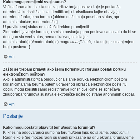
Kako mogu promijeniti svoj status?
Većina foruma koristi statuse za prikaz broja postova koje je postao/la
određeni/a korisnik/ca te za identifikaciju korisnika/ca koji/e obavljaju
određene funkcije na forumu [obično oni/e imaju poseban status, npr.
administratori/ce, moderatori/ce].
U pravilu, svoj status ne možeš direktno promijeniti.
Zloupotrebljavanje foruma, u smislu postanja puno postova samo zato da bi se
dosegao što veći status, nema nikakvog smisla jer
administratori(ce)/moderatori(ce) mogu
smanjiti
nečiji status [npr. smanjenjem
broja postova...].
Vrh
Zašto se trebam prijaviti ako želim korisniku/ci foruma poslati poruku
elektroničkom poštom?
Ako je administrator/ica omogućio/la slanje poruka elektroničkom poštom
korisnicima/ama foruma putem ugrađenog obrasca elektroničke pošte: tu
opciju mogu koristiti samo registrirani/e korisnici/e [čime se sprječava
zlouporaba forumova sustava elektroničke pošte od strane anonimnih osoba].
Vrh
Postanje
Kako mogu postati [objaviti] temu/post na forum(u)?
Klikneš na odgovarajući gumb na forumu/temi [npr.
nova tema
,
odgovori
...].
Radnje koje (ne)možeš raditi su uvijek prikazane na dnu ekrana foruma/teme