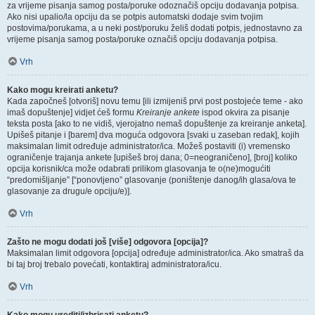
za vrijeme pisanja samog posta/poruke odoznačiš opciju dodavanja potpisa.
Ako nisi upalio/la opciju da se potpis automatski dodaje svim tvojim
postovima/porukama, a u neki post/poruku želiš dodati potpis, jednostavno za
vrijeme pisanja samog posta/poruke označiš opciju dodavanja potpisa.
Vrh
Kako mogu kreirati anketu?
Kada započneš [otvoriš] novu temu [ili izmijeniš prvi post postojeće teme - ako
imaš dopuštenje] vidjet ćeš formu
Kreiranje ankete
ispod okvira za pisanje
teksta posta [ako to ne vidiš, vjerojatno nemaš dopuštenje za kreiranje anketa].
Upišeš pitanje i [barem] dva moguća odgovora [svaki u zaseban redak], kojih
maksimalan limit određuje administrator/ica. Možeš postaviti (i) vremensko
ograničenje trajanja ankete [upišeš broj dana; 0=neograničeno], [broj] koliko
opcija korisnik/ca može odabrati prilikom glasovanja te o(ne)mogućiti
“predomišljanje” [“ponovljeno” glasovanje (poništenje danog/ih glasa/ova te
glasovanje za drugu/e opciju/e)].
Vrh
Zašto ne mogu dodati još [više] odgovora [opcija]?
Maksimalan limit odgovora [opcija] određuje administrator/ica. Ako smatraš da
bi taj broj trebalo povećati, kontaktiraj administratora/icu.
Vrh