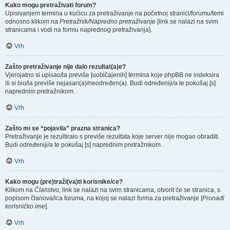
Kako mogu pretraživati forum?
Upisivanjem termina u kućicu za pretraživanje na početnoj stranici/forumu/temi
odnosno klikom na
Pretražnik/Napredno pretraživanje
[link se nalazi na svim
stranicama i vodi na formu naprednog pretraživanja].
Vrh
Zašto pretraživanje nije dalo rezultat(a)e?
Vjerojatno si upisao/la previše [uobičajenih] termina koje phpBB ne indeksira
ili si bio/la previše nejasan(a)/neodređen(a). Budi određeniji/a te pokušaj [s]
naprednim pretražnikom.
Vrh
Zašto mi se “pojavila” prazna stranica?
Pretraživanje je rezultiralo s previše rezultata koje server nije mogao obraditi.
Budi određeniji/a te pokušaj [s] naprednim pretražnikom.
Vrh
Kako mogu (pre)traži(va)ti korisnike/ce?
Klikom na
Članstvo
, link se nalazi na svim stranicama, otvorit će se stranica, s
popisom članova/ica foruma, na kojoj se nalazi forma za pretraživanje [
Pronađi
korisničko ime
].
Vrh