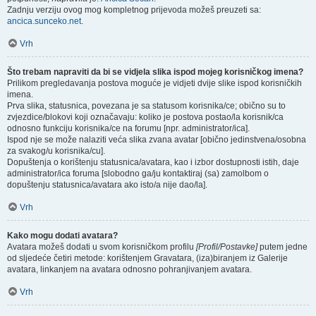
Zadnju verziju ovog mog kompletnog prijevoda možeš preuzeti sa:
ancica.sunceko.net
.
Vrh
Što trebam napraviti da bi se vidjela slika ispod mojeg korisničkog imena?
Prilikom pregledavanja postova moguće je vidjeti dvije slike ispod korisničkih
imena.
Prva slika, statusnica, povezana je sa statusom korisnika/ce; obično su to
zvjezdice/blokovi koji označavaju: koliko je postova postao/la korisnik/ca
odnosno funkciju korisnika/ce na forumu [npr. administrator/ica].
Ispod nje se može nalaziti veća slika zvana avatar [obično jedinstvena/osobna
za svakog/u korisnika/cu].
Dopuštenja o korištenju statusnica/avatara, kao i izbor dostupnosti istih, daje
administrator/ica foruma [slobodno ga/ju kontaktiraj (sa) zamolbom o
dopuštenju statusnica/avatara ako isto/a nije dao/la].
Vrh
Kako mogu dodati avatara?
Avatara možeš dodati u svom korisničkom profilu
[Profil/Postavke]
putem jedne
od sljedeće četiri metode: korištenjem Gravatara, (iza)biranjem iz Galerije
avatara, linkanjem na avatara odnosno pohranjivanjem avatara.
Vrh