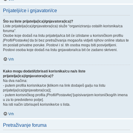
Prijatelji/ce i gnjavatori/ce
Što su liste prijatelja(ica)/gnjavatora(ica)?
Liste prijatelja(ica)/gnjavatora(ica) služe “organiziranju ostalih korisnika/ca
foruma”.
Osobe koje dodaš na listu prijatelja/ica bit će izlistane u korisničkom profilu
[Profil/Postavke]
da bi bez pretraživanja mogao/la vidjeti njihov online status te
im poslati privatne poruke. Postovi i sl. tih osoba mogu biti posvijetljeni.
Postovi osoba koje dodaš na listu gnjavatora/ica bit će zadano skriveni.
Vrh
Kako mogu dodati/izbrisati korisnika/cu na/s liste
prijatelja(ica)/gnjavatora(ica)?
Na dva načina:
- putem profila korisnika/ce [klikom na link dodaješ ga/ju na listu
prijatelja(ica)/gnjavatora(ica)];
- putem korisničkog profila
[Profil/Postavke]
[upisivanjem korisničkog/ih imena
u za to predviđeno polje].
Na isti način izbrisuješ korisnike/ce s lista.
Vrh
Pretraživanje foruma