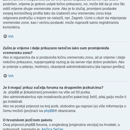
podešen, vrijeme je gotovo uvijek točno prikazano, no, može biti da je ono što
vidiš vrijeme
druge vremenske zone
. Ako je to slučaj, promijeni postavke
svojeg korisničkog profila tako da izabereš onu vremensku zonu koja
odgovara području u kojem se nalaziš, npr. Zagreb. Uzmi u obzir da mijenjanje
vremenske zone, kao i većinu postavki, može napraviti samo registrirani/a
korisnik/ca.
Vrh
Zašto je vrijeme i dalje prikazano netočno iako sam promijenio/la
vremensku zonu?
Ako si siguran/na da si postavio/la točnu
vremensku zonu
, ali je vrijeme i dalje
netočno prikazano, najvjerojatniji razlog je da server nije dobro podešen. Ako
je potonje u pitanju, molim(o), obavijesti administratora/icu [da ispravi grešku].
Vrh
Je li moguć prikaz sučelja foruma na drugom/im jeziku/cima?
Je. phpBB je [lokaliziran] preveden na više od 50 jezika.
Ako administrator/ica
nije instalirao/la
jezični paket koji želiš, pitaj ga/ju može li
ga instalirati.
Ako ne postoji prijevod na tvoj jezik, slobodno ga napravi (a) više informacija o
čemu možeš (pro)naći na
phpBB
® stranicama.
O hrvatskom jezičnom paketu
Ovaj prijevod phpBB foruma, s engleskog [originalna verzija] na hrvatski, u
potpunosti, napravila je:
Ančica Sečan
.