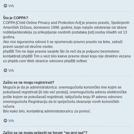
Vrh
Što je COPPA?
COPPA [Child Online Privacy and Protection Act] je pravno pravilo, Sjedinjenih
Američkih Država, doneseno 1998. godine, koje nalaže odobrenje od strane
roditelja/staratelja za prikupljanje osobnih podataka [od] osoba mlađih od 13
godina.
Ako nisi siguran/na odnosi li se spomenuto pravno pravilo na tebe, zatraži
pravni savjet od stručne osobe.
phpBB Tim ne daje pravne savjete što će reći da je potpuno besmisleno
kontaktirati phpBB Tim u vezi bilo kakve pravne stvari koja nije direktno vezana
uz phpbb.com Web stranice odnosno phpBB softver.
Vrh
Zašto se ne mogu registrirati?
Moguće je da je administrator/ica: onemogućio/la korisničko ime kojim se
pokušavaš registrirati [ili isto već postoji], onemogućio/la adresu elektroničke
pošte kojom se pokušavaš registrirati, isključio/la tvoju IP adresu odnosno
onemogućio/la Registraciju da bi spriječio/la otvaranje novih korisničkih
računa.
Bilo kako bilo, kontaktiraj administratora/icu za pomoć.
Vrh
Zašto se ne mogu prijaviti na forum “po prvi put”?