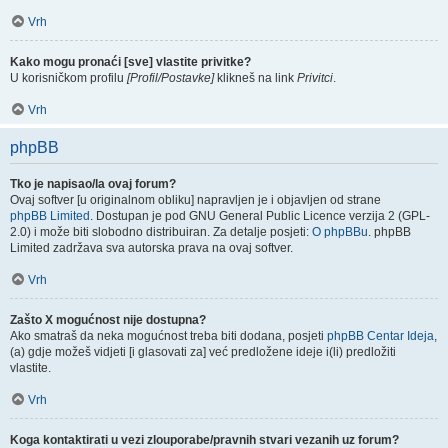
Vrh
Kako mogu pronaći [sve] vlastite privitke?
U korisničkom profilu
[Profil/Postavke]
klikneš na link
Privitci
.
Vrh
phpBB
Tko je napisao/la ovaj forum?
Ovaj softver [u originalnom obliku] napravljen je i objavljen od strane
phpBB Limited
. Dostupan je pod GNU General Public Licence verzija 2 (GPL-
2.0) i može biti slobodno distribuiran. Za detalje posjeti:
O phpBBu
. phpBB
Limited zadržava sva autorska prava na ovaj softver.
Vrh
Zašto X mogućnost nije dostupna?
Ako smatraš da neka mogućnost treba biti dodana, posjeti
phpBB Centar Ideja
,
(a) gdje možeš vidjeti [i glasovati za] već predložene ideje i(li) predložiti
vlastite.
Vrh
Koga kontaktirati u vezi zlouporabe/pravnih stvari vezanih uz forum?