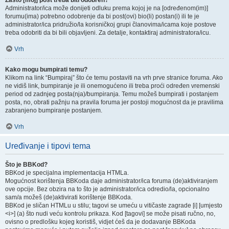
Zašto [moj] post treba biti odobren?
Administrator/ica može donijeti odluku prema kojoj je na [određenom(im)]
forumu(ima) potrebno odobrenje da bi post(ovi) bio(li) postan(i) ili te je
administrator/ica pridružio/la korisničkoj grupi članovima/icama koje postove
treba odobriti da bi bili objavljeni. Za detalje, kontaktiraj administratora/icu.
Vrh
Kako mogu bumpirati temu?
Klikom na link “Bumpiraj” što će temu postaviti na vrh prve stranice foruma. Ako
ne vidiš link, bumpiranje je ili onemogućeno ili treba proći određen vremenski
period od zadnjeg posta(nja)/bumpiranja. Temu možeš bumpirati i postanjem
posta, no, obrati pažnju na pravila foruma jer postoji mogućnost da je pravilima
zabranjeno bumpiranje postanjem.
Vrh
Uređivanje i tipovi tema
Što je BBKod?
BBKod je specijalna implementacija HTMLa.
Mogućnost korištenja BBKoda daje administrator/ica foruma (de)aktiviranjem
ove opcije. Bez obzira na to što je administrator/ica odredio/la, opcionalno
sam/a možeš (de)aktivirati korištenje BBKoda.
BBKod je sličan HTMLu u stilu; tagovi se umeću u vitičaste zagrade [i] [umjesto
<i>] (a) što nudi veću kontrolu prikaza. Kod [tagovi] se može pisati ručno, no,
ovisno o predlošku kojeg koristiš, vidjet ćeš da je dodavanje BBKoda