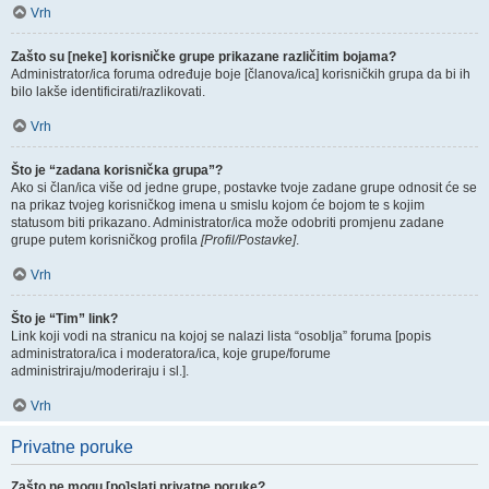
Vrh
Zašto su [neke] korisničke grupe prikazane različitim bojama?
Administrator/ica foruma određuje boje [članova/ica] korisničkih grupa da bi ih
bilo lakše identificirati/razlikovati.
Vrh
Što je “zadana korisnička grupa”?
Ako si član/ica više od jedne grupe, postavke tvoje zadane grupe odnosit će se
na prikaz tvojeg korisničkog imena u smislu kojom će bojom te s kojim
statusom biti prikazano. Administrator/ica može odobriti promjenu zadane
grupe putem korisničkog profila
[Profil/Postavke]
.
Vrh
Što je “Tim” link?
Link koji vodi na stranicu na kojoj se nalazi lista “osoblja” foruma [popis
administratora/ica i moderatora/ica, koje grupe/forume
administriraju/moderiraju i sl.].
Vrh
Privatne poruke
Zašto ne mogu [po]slati privatne poruke?