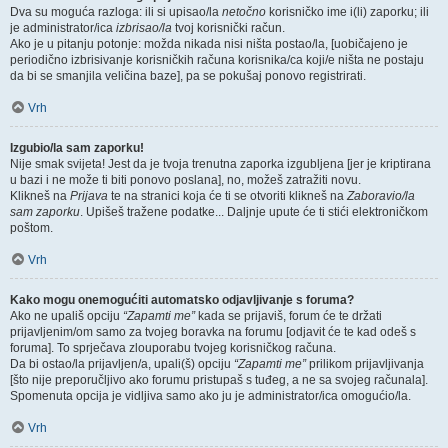
Dva su moguća razloga: ili si upisao/la
netočno
korisničko ime i(li) zaporku; ili
je administrator/ica
izbrisao/la
tvoj korisnički račun.
Ako je u pitanju potonje: možda nikada nisi ništa postao/la, [uobičajeno je
periodično izbrisivanje korisničkih računa korisnika/ca koji/e ništa ne postaju
da bi se smanjila veličina baze], pa se pokušaj ponovo registrirati.
Vrh
Izgubio/la sam zaporku!
Nije smak svijeta! Jest da je tvoja trenutna zaporka izgubljena [jer je kriptirana
u bazi i ne može ti biti ponovo poslana], no, možeš zatražiti novu.
Klikneš na
Prijava
te na stranici koja će ti se otvoriti klikneš na
Zaboravio/la
sam zaporku
. Upišeš tražene podatke... Daljnje upute će ti stići elektroničkom
poštom.
Vrh
Kako mogu onemogućiti automatsko odjavljivanje s foruma?
Ako ne upališ opciju
“Zapamti me”
kada se prijaviš, forum će te držati
prijavljenim/om samo za tvojeg boravka na forumu [odjavit će te kad odeš s
foruma]. To sprječava zlouporabu tvojeg korisničkog računa.
Da bi ostao/la prijavljen/a, upali(š) opciju
“Zapamti me”
prilikom prijavljivanja
[što nije preporučljivo ako forumu pristupaš s tuđeg, a ne sa svojeg računala].
Spomenuta opcija je vidljiva samo ako ju je administrator/ica omogućio/la.
Vrh