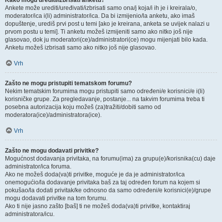
Kako mogu urediti/izbrisati anketu?
Ankete može urediti/uređivati/izbrisati samo ona/j koja/i ih je i kreirala/o,
moderator/ica i(li) administrator/ica. Da bi izmijenio/la anketu, ako imaš
dopuštenje, urediš prvi post u temi [ako je kreirana, anketa se uvijek nalazi u
prvom postu u temi]. Ti anketu možeš izmijeniti samo ako nitko još nije
glasovao, dok ju moderatori(ce)/administratori(ce) mogu mijenjati bilo kada.
Anketu možeš izbrisati samo ako nitko još nije glasovao.
Vrh
Zašto ne mogu pristupiti tematskom forumu?
Nekim tematskim forumima mogu pristupiti samo određeni/e korisnici/e i(li)
korisničke grupe. Za pregledavanje, postanje... na takvim forumima treba ti
posebna autorizacija koju možeš (za)tražiti/dobiti samo od
moderatora(ice)/administratora(ice).
Vrh
Zašto ne mogu dodavati privitke?
Mogućnost dodavanja privitaka, na forumu(ima) za grupu(e)/korisnika(cu) daje
administrator/ica foruma.
Ako ne možeš doda(va)ti privitke, moguće je da je administrator/ica
onemogućio/la dodavanje privitaka baš za taj određen forum na kojem si
pokušao/la dodati privitak/ke odnosno da samo određeni/e korisnici(e)/grupe
mogu dodavati privitke na tom forumu.
Ako ti nije jasno zašto [baš] ti ne možeš doda(va)ti privitke, kontaktiraj
administratora/icu.