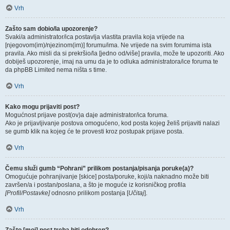
Vrh
Zašto sam dobio/la upozorenje?
Svaki/a administrator/ica postavlja vlastita pravila koja vrijede na
[njegovom(im)/njezinom(im)] forumu/ima. Ne vrijede na svim forumima ista
pravila. Ako misli da si prekršio/la [jedno od/više] pravila, može te upozoriti. Ako
dobiješ upozorenje, imaj na umu da je to odluka administratora/ice foruma te
da phpBB Limited nema ništa s time.
Vrh
Kako mogu prijaviti post?
Mogućnost prijave post(ov)a daje administrator/ica foruma.
Ako je prijavljivanje postova omogućeno, kod posta kojeg želiš prijaviti nalazi
se gumb klik na kojeg će te provesti kroz postupak prijave posta.
Vrh
Čemu služi gumb “Pohrani” prilikom postanja/pisanja poruke(a)?
Omogućuje pohranjivanje [skice] posta/poruke, koji/a naknadno može biti
završen/a i postan/poslana, a što je moguće iz korisničkog profila
[Profil/Postavke]
odnosno prilikom postanja [
Učitaj
].
Vrh