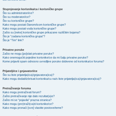
Stupnjevanje korisnika/ca i korisničke grupe
Što su administratori/ce?
Što su moderatori/ce?
Što su korisničke grupe?
Kako mogu postati članom/icom korisničke grupe?
Kako mogu postati vođa korisničke grupe?
Zašto su [neke] korisničke grupe prikazane različitim bojama?
Što je “zadana korisnička grupa”?
Što je “Tim” link?
Privatne poruke
Zašto ne mogu [po]slati privatne poruke?
Kako onemogućiti pojedine korisnike/ce da mi šalju privatne poruke?
Kome prijaviti spam odnosno uvredljive poruke dobivene od korisnika/ce foruma?
Prijatelji/ce i gnjavatori/ce
Što su liste prijatelja(ica)/gnjavatora(ica)?
Kako mogu dodati/izbrisati korisnika/cu na/s liste prijatelja(ica)/gnjavatora(ica)?
Pretraživanje foruma
Kako mogu pretraživati forum?
Zašto pretraživanje nije dalo rezultat(a)e?
Zašto mi se “pojavila” prazna stranica?
Kako mogu (pre)traži(va)ti korisnike/ce?
Kako mogu pronaći [sve] vlastite postove/teme?