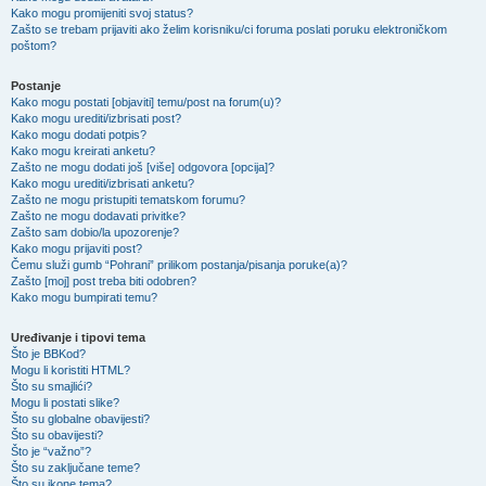
Kako mogu promijeniti svoj status?
Zašto se trebam prijaviti ako želim korisniku/ci foruma poslati poruku elektroničkom
poštom?
Postanje
Kako mogu postati [objaviti] temu/post na forum(u)?
Kako mogu urediti/izbrisati post?
Kako mogu dodati potpis?
Kako mogu kreirati anketu?
Zašto ne mogu dodati još [više] odgovora [opcija]?
Kako mogu urediti/izbrisati anketu?
Zašto ne mogu pristupiti tematskom forumu?
Zašto ne mogu dodavati privitke?
Zašto sam dobio/la upozorenje?
Kako mogu prijaviti post?
Čemu služi gumb “Pohrani” prilikom postanja/pisanja poruke(a)?
Zašto [moj] post treba biti odobren?
Kako mogu bumpirati temu?
Uređivanje i tipovi tema
Što je BBKod?
Mogu li koristiti HTML?
Što su smajlići?
Mogu li postati slike?
Što su globalne obavijesti?
Što su obavijesti?
Što je “važno”?
Što su zaključane teme?
Što su ikone tema?