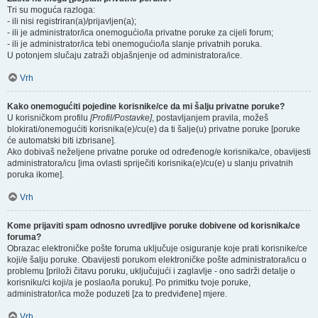
Tri su moguća razloga:
- ili nisi registriran(a)/prijavljen(a);
- ili je administrator/ica onemogućio/la privatne poruke za cijeli forum;
- ili je administrator/ica tebi onemogućio/la slanje privatnih poruka.
U potonjem slučaju zatraži objašnjenje od administratora/ice.
Vrh
Kako onemogućiti pojedine korisnike/ce da mi šalju privatne poruke?
U korisničkom profilu
[Profil/Postavke]
, postavljanjem pravila, možeš
blokirati/onemogućiti korisnika(e)/cu(e) da ti šalje(u) privatne poruke [poruke
će automatski biti izbrisane].
Ako dobivaš neželjene privatne poruke od određenog/e korisnika/ce, obavijesti
administratora/icu [ima ovlasti spriječiti korisnika(e)/cu(e) u slanju privatnih
poruka ikome].
Vrh
Kome prijaviti spam odnosno uvredljive poruke dobivene od korisnika/ce
foruma?
Obrazac elektroničke pošte foruma uključuje osiguranje koje prati korisnike/ce
koji/e šalju poruke. Obavijesti porukom elektroničke pošte administratora/icu o
problemu [priloži čitavu poruku, uključujući i zaglavlje - ono sadrži detalje o
korisniku/ci koji/a je poslao/la poruku]. Po primitku tvoje poruke,
administrator/ica može poduzeti [za to predviđene] mjere.
Vrh