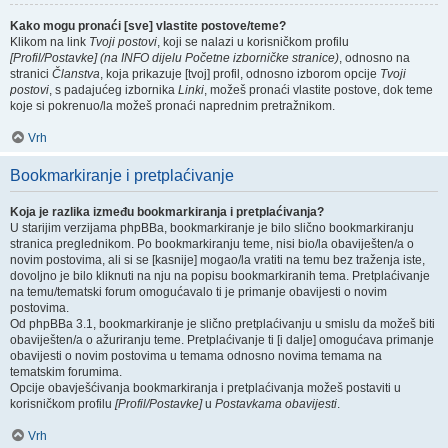
Kako mogu pronaći [sve] vlastite postove/teme?
Klikom na link
Tvoji postovi
, koji se nalazi u korisničkom profilu
[Profil/Postavke] (na INFO dijelu Početne izborničke stranice)
, odnosno na
stranici
Članstva
, koja prikazuje [tvoj] profil, odnosno izborom opcije
Tvoji
postovi
, s padajućeg izbornika
Linki
, možeš pronaći vlastite postove, dok teme
koje si pokrenuo/la možeš pronaći naprednim pretražnikom.
Vrh
Bookmarkiranje i pretplaćivanje
Koja je razlika između bookmarkiranja i pretplaćivanja?
U starijim verzijama phpBBa, bookmarkiranje je bilo slično bookmarkiranju
stranica preglednikom. Po bookmarkiranju teme, nisi bio/la obaviješten/a o
novim postovima, ali si se [kasnije] mogao/la vratiti na temu bez traženja iste,
dovoljno je bilo kliknuti na nju na popisu bookmarkiranih tema. Pretplaćivanje
na temu/tematski forum omogućavalo ti je primanje obavijesti o novim
postovima.
Od phpBBa 3.1, bookmarkiranje je slično pretplaćivanju u smislu da možeš biti
obaviješten/a o ažuriranju teme. Pretplaćivanje ti [i dalje] omogućava primanje
obavijesti o novim postovima u temama odnosno novima temama na
tematskim forumima.
Opcije obavješćivanja bookmarkiranja i pretplaćivanja možeš postaviti u
korisničkom profilu
[Profil/Postavke]
u
Postavkama obavijesti
.
Vrh