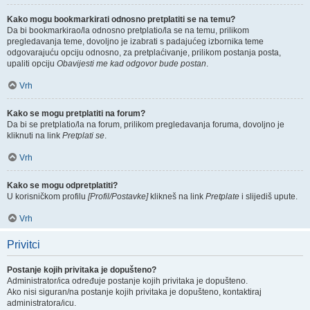
Kako mogu bookmarkirati odnosno pretplatiti se na temu?
Da bi bookmarkirao/la odnosno pretplatio/la se na temu, prilikom
pregledavanja teme, dovoljno je izabrati s padajućeg izbornika teme
odgovarajuću opciju odnosno, za pretplaćivanje, prilikom postanja posta,
upaliti opciju
Obavijesti me kad odgovor bude postan
.
Vrh
Kako se mogu pretplatiti na forum?
Da bi se pretplatio/la na forum, prilikom pregledavanja foruma, dovoljno je
kliknuti na link
Pretplati se
.
Vrh
Kako se mogu odpretplatiti?
U korisničkom profilu
[Profil/Postavke]
klikneš na link
Pretplate
i slijediš upute.
Vrh
Privitci
Postanje kojih privitaka je dopušteno?
Administrator/ica određuje postanje kojih privitaka je dopušteno.
Ako nisi siguran/na postanje kojih privitaka je dopušteno, kontaktiraj
administratora/icu.