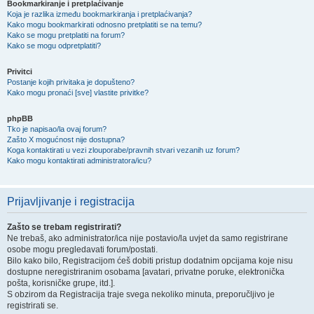
Bookmarkiranje i pretplaćivanje
Koja je razlika između bookmarkiranja i pretplaćivanja?
Kako mogu bookmarkirati odnosno pretplatiti se na temu?
Kako se mogu pretplatiti na forum?
Kako se mogu odpretplatiti?
Privitci
Postanje kojih privitaka je dopušteno?
Kako mogu pronaći [sve] vlastite privitke?
phpBB
Tko je napisao/la ovaj forum?
Zašto X mogućnost nije dostupna?
Koga kontaktirati u vezi zlouporabe/pravnih stvari vezanih uz forum?
Kako mogu kontaktirati administratora/icu?
Prijavljivanje i registracija
Zašto se trebam registrirati?
Ne trebaš, ako administrator/ica nije postavio/la uvjet da samo registrirane
osobe mogu pregledavati forum/postati.
Bilo kako bilo, Registracijom ćeš dobiti pristup dodatnim opcijama koje nisu
dostupne neregistriranim osobama [avatari, privatne poruke, elektronička
pošta, korisničke grupe, itd.].
S obzirom da Registracija traje svega nekoliko minuta, preporučljivo je
registrirati se.