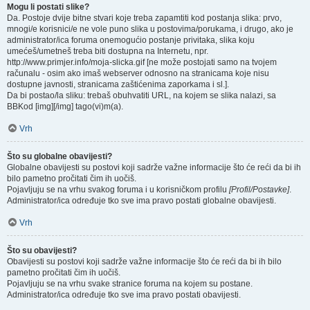
Mogu li postati slike?
Da. Postoje dvije bitne stvari koje treba zapamtiti kod postanja slika: prvo,
mnogi/e korisnici/e ne vole puno slika u postovima/porukama, i drugo, ako je
administrator/ica foruma onemogućio postanje privitaka, slika koju
umećeš/umetneš treba biti dostupna na Internetu, npr.
http://www.primjer.info/moja-slicka.gif [ne može postojati samo na tvojem
računalu - osim ako imaš webserver odnosno na stranicama koje nisu
dostupne javnosti, stranicama zaštićenima zaporkama i sl.].
Da bi postao/la sliku: trebaš obuhvatiti URL, na kojem se slika nalazi, sa
BBKod [img][/img] tago(vi)m(a).
Vrh
Što su globalne obavijesti?
Globalne obavijesti su postovi koji sadrže važne informacije što će reći da bi ih
bilo pametno pročitati čim ih uočiš.
Pojavljuju se na vrhu svakog foruma i u korisničkom profilu
[Profil/Postavke]
.
Administrator/ica određuje tko sve ima pravo postati globalne obavijesti.
Vrh
Što su obavijesti?
Obavijesti su postovi koji sadrže važne informacije što će reći da bi ih bilo
pametno pročitati čim ih uočiš.
Pojavljuju se na vrhu svake stranice foruma na kojem su postane.
Administrator/ica određuje tko sve ima pravo postati obavijesti.