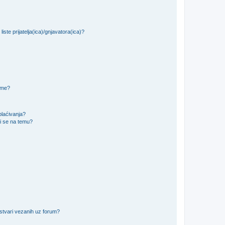
iste prijatelja(ica)/gnjavatora(ica)?
teme?
plaćivanja?
i se na temu?
 stvari vezanih uz forum?