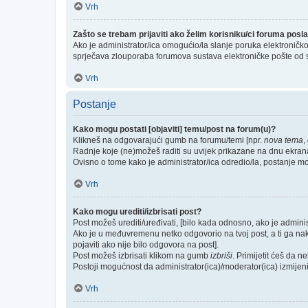
Vrh
Zašto se trebam prijaviti ako želim korisniku/ci foruma pos
Ako je administrator/ica omogućio/la slanje poruka elektroničk
sprječava zlouporaba forumova sustava elektroničke pošte od 
Vrh
Postanje
Kako mogu postati [objaviti] temu/post na forum(u)?
Klikneš na odgovarajući gumb na forumu/temi [npr.
nova tema
,
Radnje koje (ne)možeš raditi su uvijek prikazane na dnu ekran
Ovisno o tome kako je administrator/ica odredio/la, postanje m
Vrh
Kako mogu urediti/izbrisati post?
Post možeš urediti/uređivati, [bilo kada odnosno, ako je admi
Ako je u međuvremenu netko odgovorio na tvoj post, a ti ga nakna
pojaviti ako nije bilo odgovora na post].
Post možeš izbrisati klikom na gumb
izbriši
. Primijetit ćeš da 
Postoji mogućnost da administrator(ica)/moderator(ica) izmijeni/i
Vrh