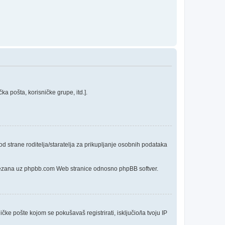
a pošta, korisničke grupe, itd.].
 strane roditelja/staratelja za prikupljanje osobnih podataka
o vezana uz phpbb.com Web stranice odnosno phpBB softver.
čke pošte kojom se pokušavaš registrirati, isključio/la tvoju IP