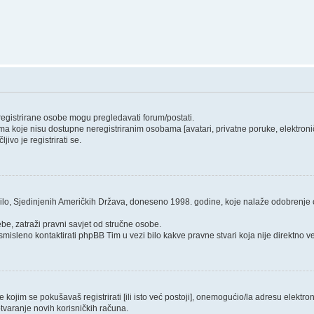
 registrirane osobe mogu pregledavati forum/postati.
ma koje nisu dostupne neregistriranim osobama [avatari, privatne poruke, elektroničk
ivo je registrirati se.
ilo, Sjedinjenih Američkih Država, doneseno 1998. godine, koje nalaže odobrenje od
be, zatraži pravni savjet od stručne osobe.
smisleno kontaktirati phpBB Tim u vezi bilo kakve pravne stvari koja nije direktn
ojim se pokušavaš registrirati [ili isto već postoji], onemogućio/la adresu elektroni
tvaranje novih korisničkih računa.