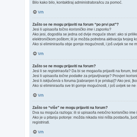
Bilo kako bilo, kontaktiraj administratora/icu za pomoć.
Vrh
Zašto se ne mogu prijaviti na forum “po prvi put”?
Jesi li upisao/la točno
korisničko ime
i
zaporku
?
Ako jesi, dogodila se jedna od dvije moguće stvari: ako si pri
elektroničkom poštom; ili je možda potrebna aktivacija tvojeg kori
Ako si eliminirao/la obje gornje mogućnosti, i još uvijek se ne mo
Vrh
Zašto se ne mogu prijaviti na forum?
Jesi li se
registrirao/la
? Da bi se mogao/la prijaviti na forum, treb
Jesi li upisao/la
točne podatke
za prijavljivanje? Provjeri korisn
Jesi li
isključen/a
s foruma [zabranjen ti je pristup]? Ako jesi, [k
Ako si eliminirao/la sve tri gornje mogućnosti, i još uvijek se ne 
Vrh
Zašto se “više” ne mogu prijaviti na forum?
Dva su moguća razloga: ili si upisao/la
netočno
korisničko ime i(
Ako je u pitanju potonje: možda nikada nisi ništa postao/la, [uo
registrirati.
Vrh