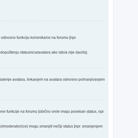
a odnosno funkciju korisnika/ce na forumu [npr.
dopuštenju statusnica/avatara ako isto/a nije dao/la].
 Galerije avatara, linkanjem na avatara odnosno pohranjivanjem
eđene funkcije na forumu [obično oni/e imaju poseban status, npr.
(ce)/moderatori(ce) mogu
smanjiti
nečiji status [npr. smanjenjem