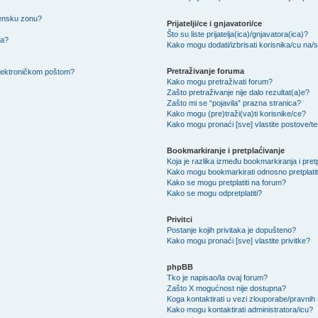
mensku zonu?
Prijatelji/ce i gnjavatori/ce
Što su liste prijatelja(ica)/gnjavatora(ica)?
na?
Kako mogu dodati/izbrisati korisnika/cu na/s l
Pretraživanje foruma
 elektroničkom poštom?
Kako mogu pretraživati forum?
Zašto pretraživanje nije dalo rezultat(a)e?
Zašto mi se “pojavila” prazna stranica?
Kako mogu (pre)traži(va)ti korisnike/ce?
Kako mogu pronaći [sve] vlastite postove/
Bookmarkiranje i pretplaćivanje
Koja je razlika između bookmarkiranja i pret
Kako mogu bookmarkirati odnosno pretplatit
Kako se mogu pretplatiti na forum?
Kako se mogu odpretplatiti?
Privitci
Postanje kojih privitaka je dopušteno?
Kako mogu pronaći [sve] vlastite privitke?
phpBB
Tko je napisao/la ovaj forum?
Zašto X mogućnost nije dostupna?
Koga kontaktirati u vezi zlouporabe/pravnih
Kako mogu kontaktirati administratora/icu?