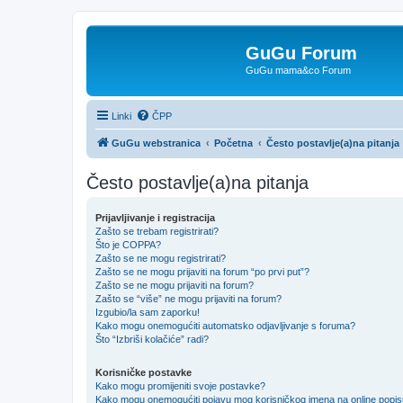
GuGu Forum
GuGu mama&co Forum
Linki
ČPP
GuGu webstranica
Početna
Često postavlje(a)na pitanja
Često postavlje(a)na pitanja
Prijavljivanje i registracija
Zašto se trebam registrirati?
Što je COPPA?
Zašto se ne mogu registrirati?
Zašto se ne mogu prijaviti na forum “po prvi put”?
Zašto se ne mogu prijaviti na forum?
Zašto se “više” ne mogu prijaviti na forum?
Izgubio/la sam zaporku!
Kako mogu onemogućiti automatsko odjavljivanje s foruma?
Što “Izbriši kolačiće” radi?
Korisničke postavke
Kako mogu promijeniti svoje postavke?
Kako mogu onemogućiti pojavu mog korisničkog imena na online popi