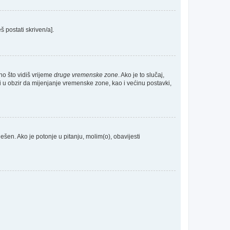
š postati skriven/a].
no što vidiš vrijeme
druge vremenske zone
. Ako je to slučaj,
 u obzir da mijenjanje vremenske zone, kao i većinu postavki,
odešen. Ako je potonje u pitanju, molim(o), obavijesti