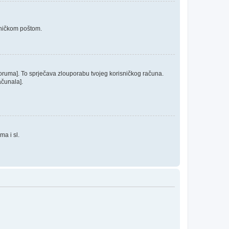
roničkom poštom.
 foruma]. To sprječava zlouporabu tvojeg korisničkog računa.
ačunala].
ma i sl.