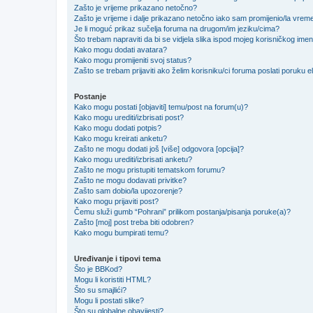
Zašto je vrijeme prikazano netočno?
Zašto je vrijeme i dalje prikazano netočno iako sam promijenio/la vre
Je li moguć prikaz sučelja foruma na drugom/im jeziku/cima?
Što trebam napraviti da bi se vidjela slika ispod mojeg korisničkog ime
Kako mogu dodati avatara?
Kako mogu promijeniti svoj status?
Zašto se trebam prijaviti ako želim korisniku/ci foruma poslati poruku
Postanje
Kako mogu postati [objaviti] temu/post na forum(u)?
Kako mogu urediti/izbrisati post?
Kako mogu dodati potpis?
Kako mogu kreirati anketu?
Zašto ne mogu dodati još [više] odgovora [opcija]?
Kako mogu urediti/izbrisati anketu?
Zašto ne mogu pristupiti tematskom forumu?
Zašto ne mogu dodavati privitke?
Zašto sam dobio/la upozorenje?
Kako mogu prijaviti post?
Čemu služi gumb “Pohrani” prilikom postanja/pisanja poruke(a)?
Zašto [moj] post treba biti odobren?
Kako mogu bumpirati temu?
Uređivanje i tipovi tema
Što je BBKod?
Mogu li koristiti HTML?
Što su smajlići?
Mogu li postati slike?
Što su globalne obavijesti?