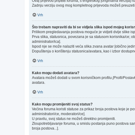
Ovaj prijevod phpBB foruma, s engleskog [originalna verzija] na 
Zadnju verziju ovog mog kompletnog prijevoda možeš preuzeti
Vrh
Što trebam napraviti da bi se vidjela slika ispod mojeg kori
Prilikom pregledavanja postova moguće je vidjeti dvije slike is
Prva slika, statusnica, povezana je sa statusom korisnika/ce; ob
administrator/ica].
Ispod nje se može nalaziti veća slika zvana avatar [obično jed
Dopuštenja o korištenju statusnica/avatara, kao i izbor dostupno
Vrh
Kako mogu dodati avatara?
Avatara možeš dodati u svom korisničkom profilu
[Profil/Postav
avatara.
Vrh
Kako mogu promijeniti svoj status?
Većina foruma koristi statuse za prikaz broja postova koje je po
administratori/ce, moderatori/ce].
U pravilu, svoj status ne možeš direktno promijeniti.
Zloupotrebljavanje foruma, u smislu postanja puno postova sam
broja postova...].