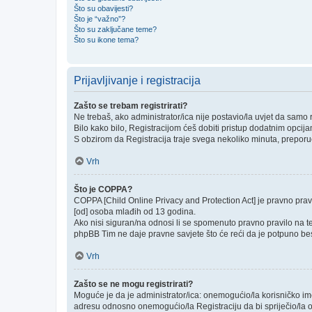
Što su obavijesti?
Što je “važno”?
Što su zaključane teme?
Što su ikone tema?
Prijavljivanje i registracija
Zašto se trebam registrirati?
Ne trebaš, ako administrator/ica nije postavio/la uvjet da samo
Bilo kako bilo, Registracijom ćeš dobiti pristup dodatnim opcija
S obzirom da Registracija traje svega nekoliko minuta, preporučlj
Vrh
Što je COPPA?
COPPA [Child Online Privacy and Protection Act] je pravno prav
[od] osoba mlađih od 13 godina.
Ako nisi siguran/na odnosi li se spomenuto pravno pravilo na te
phpBB Tim ne daje pravne savjete što će reći da je potpuno be
Vrh
Zašto se ne mogu registrirati?
Moguće je da je administrator/ica: onemogućio/la korisničko ime k
adresu odnosno onemogućio/la Registraciju da bi spriječio/la o