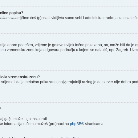
nline popisu?
nline status
[čime ćeš (p)ostati vidljiv/a samo sebi i administratoru/ici, a za ostale će
nije dobro podešen, vrijeme je gotovo uvijek točno prikazano, no, može biti da je o
š onu vremensku zonu koja odgovara području u kojem se nalaziš, npr. Zagreb. Uzmi
enio/la vremensku zonu?
je vrijeme i dalje netočno prikazano, najvjerojatniji razlog je da server nije dobro p
?
taj ga/ju može li ga instalirati.
više informacija o čemu možeš (pro)naći na
phpBB
® stranicama.