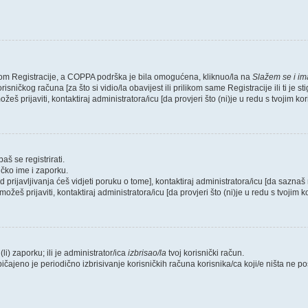
likom Registracije, a COPPA podrška je bila omogućena, kliknuo/la na
Slažem se i i
sničkog računa [za što si vidio/la obavijest ili prilikom same Registracije ili ti je s
žeš prijaviti, kontaktiraj administratora/icu [da provjeri što (ni)je u redu s tvojim k
aš se registrirati.
ičko ime i zaporku.
od prijavljivanja ćeš vidjeti poruku o tome], kontaktiraj administratora/icu [da saznaš 
možeš prijaviti, kontaktiraj administratora/icu [da provjeri što (ni)je u redu s tvojim
li) zaporku; ili je administrator/ica
izbrisao/la
tvoj korisnički račun.
bičajeno je periodično izbrisivanje korisničkih računa korisnika/ca koji/e ništa ne 