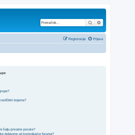
Pretražnik
Napredno pretraž
Registracija
Prijava
rupe
 grupe?
različitim bojama?
i šalju privatne poruke?
uke dobivene od korisnika/ce foruma?