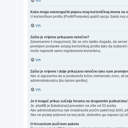
Vrh
Kako mogu onemogućiti pojavu mog korisničkog imena na o
U korisničkom profilu [
Profil/Postavke
] upališ opciju
Sakrij moj o
Vrh
Zašto je vrijeme prikazano netočno?
Zanemarimo li mogućnost, što se vrlo rijetko događa, da server 
promijeni postavke svojeg korisničkog profila tako da izabere
može napraviti samo registrirani/a korisnik/ca.
Vrh
Zašto je vrijeme i dalje prikazano netočno iako sam promij
Ako si siguran/na da si postavio/la točnu
vremensku zonu
, ali 
administratora/icu [da ispravi grešku].
Vrh
Je li moguć prikaz sučelja foruma na drugom/im jeziku/cima
Je. phpBB je [lokaliziran] preveden na više od 50 jezika.
Ako administrator/ica
nije instalirao/la
jezični paket koji želiš, pi
Ako ne postoji prijevod na tvoj jezik, slobodno ga napravi (a) 
O hrvatskom jezičnom paketu