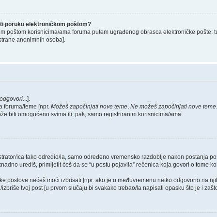
lati poruku elektroničkom poštom?
om poštom korisnicima/ama foruma putem ugrađenog obrasca elektroničke pošte: tu op
strane anonimnih osoba].
odgovori
...].
a foruma/teme [npr.
Možeš započinjati nove teme
,
Ne možeš započinjati nove teme
ože biti omogućeno svima ili, pak, samo registriranim korisnicima/ama.
nistrator/ica tako odredio/la, samo određeno vremensko razdoblje nakon postanja 
dno urediš, primijetit ćeš da se “u postu pojavila” rečenica koja govori o tome koli
neke postove nećeš moći izbrisati [npr. ako je u međuvremenu netko odgovorio na nji
zbriše tvoj post [u prvom slučaju bi svakako trebao/la napisati opasku što je i zašto