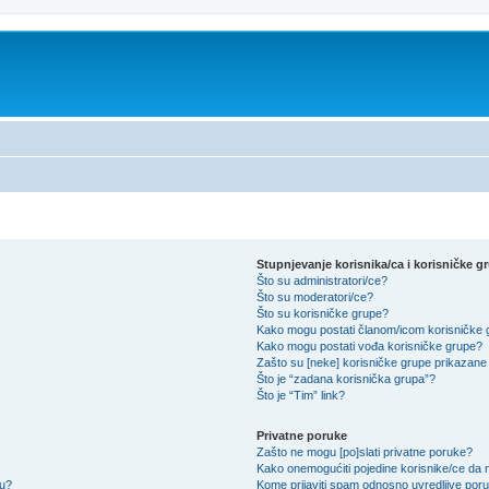
Stupnjevanje korisnika/ca i korisničke g
Što su administratori/ce?
Što su moderatori/ce?
Što su korisničke grupe?
Kako mogu postati članom/icom korisničke
Kako mogu postati vođa korisničke grupe?
Zašto su [neke] korisničke grupe prikazane 
Što je “zadana korisnička grupa”?
Što je “Tim” link?
Privatne poruke
Zašto ne mogu [po]slati privatne poruke?
Kako onemogućiti pojedine korisnike/ce da m
su?
Kome prijaviti spam odnosno uvredljive por