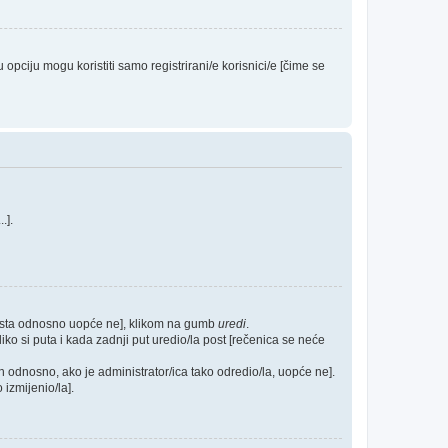
ciju mogu koristiti samo registrirani/e korisnici/e [čime se
...].
posta odnosno uopće ne], klikom na gumb
uredi
.
ko si puta i kada zadnji put uredio/la post [rečenica se neće
h odnosno, ako je administrator/ica tako odredio/la, uopće ne].
 izmijenio/la].