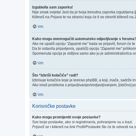
Izgubio/la sam zaporku!
Nije smak svijeta! Jest da je tvoja trenutna zaporka izgubljena [j
Klikneš na
Prijava
te na stranici koja će ti se otvoriti klikneš na
Vrh
Kako mogu onemogućiti automatsko odjavljivanje s foruma
Ako ne upališ opciju
“Zapamti me”
kada se prijaviš, forum će te
Da bi ostao/la prijavljen/a, upali(š) opciju
“Zapamti me”
prilikom
Spomenuta opcija je vidljiva samo ako ju je administrator/ica o
Vrh
Što “Izbriši kolačiće” radi?
Izbrisuje kolačiće koje je kreirao phpBB, a koji, inače, sadrže 
Ako imaš problema s prijavljivanjem/odjavljivanjem, [obično] p
Vrh
Korisničke postavke
Kako mogu promijeniti svoje postavke?
Sve tvoje postavke, ako si registriran/a, pohranjene su u bazi.
Prijaviš se
i klikneš na link
Profil/Postavke
što će te odvesti na 