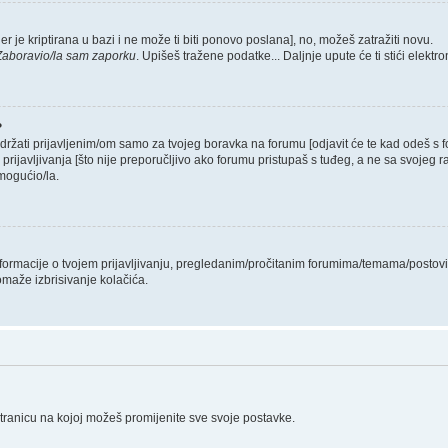
er je kriptirana u bazi i ne može ti biti ponovo poslana], no, možeš zatražiti novu.
Zaboravio/la sam zaporku
. Upišeš tražene podatke... Daljnje upute će ti stići elekt
?
 držati prijavljenim/om samo za tvojeg boravka na forumu [odjavit će te kad odeš s
 prijavljivanja [što nije preporučljivo ako forumu pristupaš s tuđeg, a ne sa svojeg r
mogućio/la.
informacije o tvojem prijavljivanju, pregledanim/pročitanim forumima/temama/postovi
omaže izbrisivanje kolačića.
stranicu na kojoj možeš promijenite sve svoje postavke.