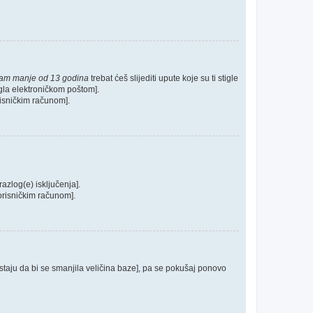
mam manje od 13 godina
trebat ćeš slijediti upute koje su ti stigle
tigla elektroničkom poštom].
orisničkim računom].
razlog(e) isključenja].
 korisničkim računom].
postaju da bi se smanjila veličina baze], pa se pokušaj ponovo