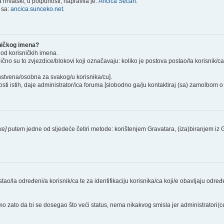
hrvatski, u potpunosti, napravila je:
Ančica Sečan
.
 sa:
ancica.sunceko.net
.
sničkog imena?
pod korisničkih imena.
ično su to zvjezdice/blokovi koji označavaju: koliko je postova postao/la korisnik/c
instvena/osobna za svakog/u korisnika/cu].
sti istih, daje administrator/ica foruma [slobodno ga/ju kontaktiraj (sa) zamolbom o 
ke]
putem jedne od sljedeće četiri metode: korištenjem Gravatara, (iza)biranjem iz
stao/la određeni/a korisnik/ca te za identifikaciju korisnika/ca koji/e obavljaju odr
o zato da bi se dosegao što veći status, nema nikakvog smisla jer administratori