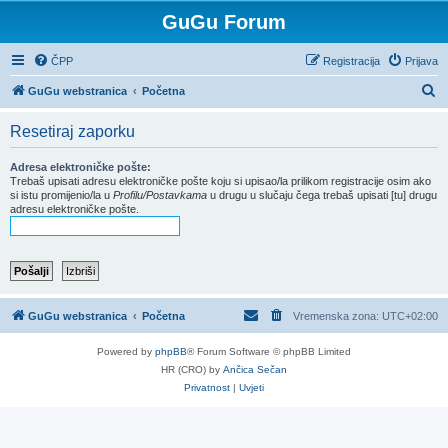
GuGu Forum
ČPP
Registracija
Prijava
P
GuGu webstranica
Početna
r
Resetiraj zaporku
e
t
Adresa elektroničke pošte:
Trebaš upisati adresu elektroničke pošte koju si upisao/la prilikom registracije osim ako
r
si istu promijenio/la u
Profilu/Postavkama
u drugu u slučaju čega trebaš upisati [tu] drugu
adresu elektroničke pošte.
a
ž
n
i
k
GuGu webstranica
Početna
Vremenska zona:
UTC+02:00
Powered by
phpBB
® Forum Software © phpBB Limited
HR (CRO) by
Ančica Sečan
Privatnost
|
Uvjeti