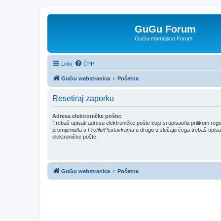
GuGu Forum
GuGu mama&co Forum
Linki
ČPP
GuGu webstranica
Početna
Resetiraj zaporku
Adresa elektroničke pošte:
Trebaš upisati adresu elektroničke pošte koju si upisao/la prilikom regis
promijenio/la u
Profilu/Postavkama
u drugu u slučaju čega trebaš upisat
elektroničke pošte.
GuGu webstranica
Početna