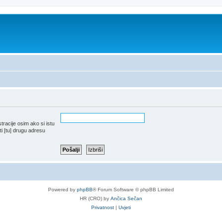
tracije osim ako si istu
i [tu] drugu adresu
Powered by
phpBB
® Forum Software © phpBB Limited
HR (CRO) by
Ančica Sečan
Privatnost
|
Uvjeti