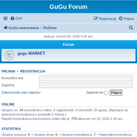
GuGu Forum
ČPP
Registracija
Prijava
P
GuGu webstranica
Početna
r
Sada je: čet kol 06, 2026 5:47 pm.
e
Forum
t
gugu MARKET
r
a
PRIJAVA
•
REGISTRACIJA
ž
Korisničko ime:
n
Zaporka:
i
Zaboravio/la sam zaporku
Zapamti me
k
ONLINE
Ukupno su:
34
korisnika/ce online; 0 registriranih, 0 skrivenih i 34 gosta. (Bazirano na
aktivnosti korisnika/ca u proteklih 5 minuta.)
Najviše korisnika/ca istovremeno online bilo je:
776
dana pet svi 29, 2026 1:34 am.
STATISTIKA
Ukupno postova:
0
. • Ukupno tema:
0
. • Ukupno korisnika/ca:
7
. • Najnoviji/a korisnik/ca: