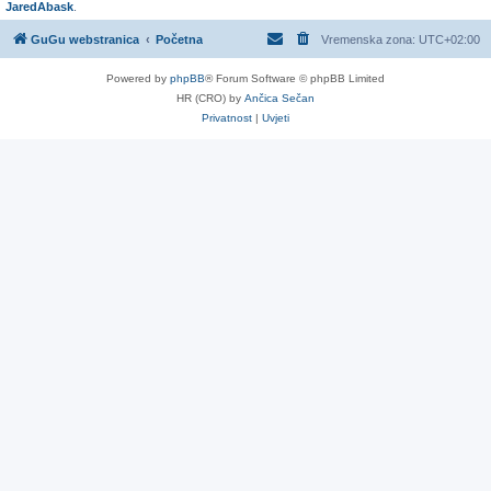
JaredAbask
.
GuGu webstranica
Početna
Vremenska zona:
UTC+02:00
Powered by
phpBB
® Forum Software © phpBB Limited
HR (CRO) by
Ančica Sečan
Privatnost
|
Uvjeti