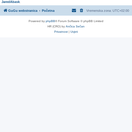
JaredAbask
.
GuGu webstranica
Početna
Vremenska zona:
UTC+02:00
Powered by
phpBB
® Forum Software © phpBB Limited
HR (CRO) by
Ančica Sečan
Privatnost
|
Uvjeti