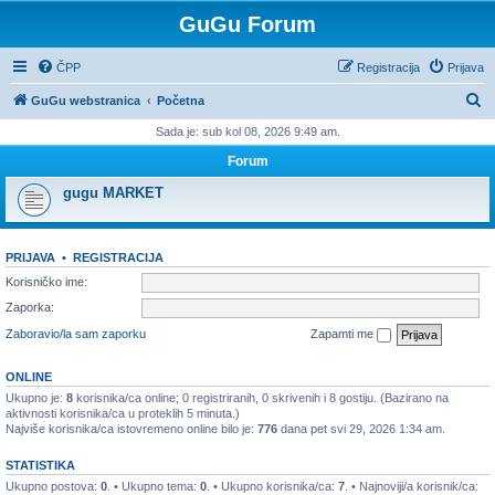
GuGu Forum
ČPP
Registracija
Prijava
P
GuGu webstranica
Početna
r
Sada je: sub kol 08, 2026 9:49 am.
e
Forum
t
gugu MARKET
r
a
PRIJAVA
•
REGISTRACIJA
ž
Korisničko ime:
n
Zaporka:
i
Zaboravio/la sam zaporku
Zapamti me
k
ONLINE
Ukupno je:
8
korisnika/ca online; 0 registriranih, 0 skrivenih i 8 gostiju. (Bazirano na
aktivnosti korisnika/ca u proteklih 5 minuta.)
Najviše korisnika/ca istovremeno online bilo je:
776
dana pet svi 29, 2026 1:34 am.
STATISTIKA
Ukupno postova:
0
. • Ukupno tema:
0
. • Ukupno korisnika/ca:
7
. • Najnoviji/a korisnik/ca: