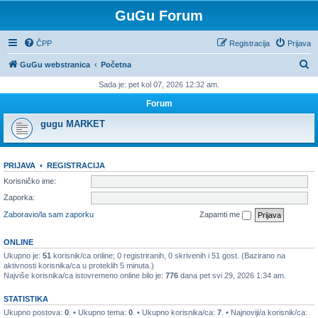
GuGu Forum
ČPP
Registracija
Prijava
P
GuGu webstranica
Početna
r
Sada je: pet kol 07, 2026 12:32 am.
e
Forum
t
gugu MARKET
r
a
PRIJAVA
•
REGISTRACIJA
ž
Korisničko ime:
n
Zaporka:
i
Zaboravio/la sam zaporku
Zapamti me
k
ONLINE
Ukupno je:
51
korisnik/ca online; 0 registriranih, 0 skrivenih i 51 gost. (Bazirano na
aktivnosti korisnika/ca u proteklih 5 minuta.)
Najviše korisnika/ca istovremeno online bilo je:
776
dana pet svi 29, 2026 1:34 am.
STATISTIKA
Ukupno postova:
0
. • Ukupno tema:
0
. • Ukupno korisnika/ca:
7
. • Najnoviji/a korisnik/ca: