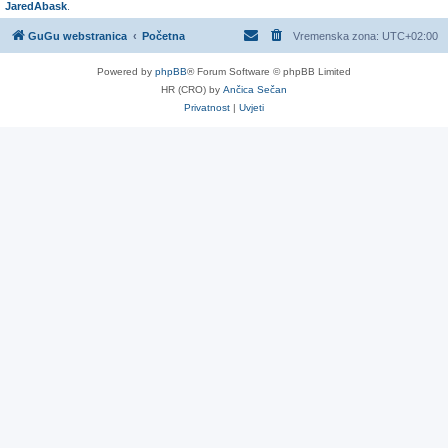
JaredAbask
.
GuGu webstranica
Početna
Vremenska zona:
UTC+02:00
Powered by
phpBB
® Forum Software © phpBB Limited
HR (CRO) by
Ančica Sečan
Privatnost
|
Uvjeti