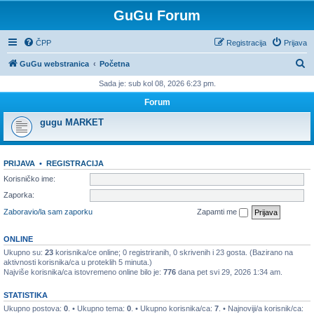
GuGu Forum
ČPP
Registracija
Prijava
P
GuGu webstranica
Početna
r
Sada je: sub kol 08, 2026 6:23 pm.
e
Forum
t
gugu MARKET
r
a
PRIJAVA
•
REGISTRACIJA
ž
Korisničko ime:
n
Zaporka:
i
Zaboravio/la sam zaporku
Zapamti me
k
ONLINE
Ukupno su:
23
korisnika/ce online; 0 registriranih, 0 skrivenih i 23 gosta. (Bazirano na
aktivnosti korisnika/ca u proteklih 5 minuta.)
Najviše korisnika/ca istovremeno online bilo je:
776
dana pet svi 29, 2026 1:34 am.
STATISTIKA
Ukupno postova:
0
. • Ukupno tema:
0
. • Ukupno korisnika/ca:
7
. • Najnoviji/a korisnik/ca: