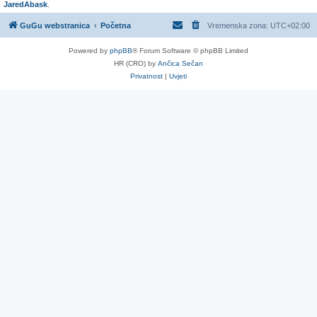
JaredAbask
.
GuGu webstranica
Početna
Vremenska zona:
UTC+02:00
Powered by
phpBB
® Forum Software © phpBB Limited
HR (CRO) by
Ančica Sečan
Privatnost
|
Uvjeti