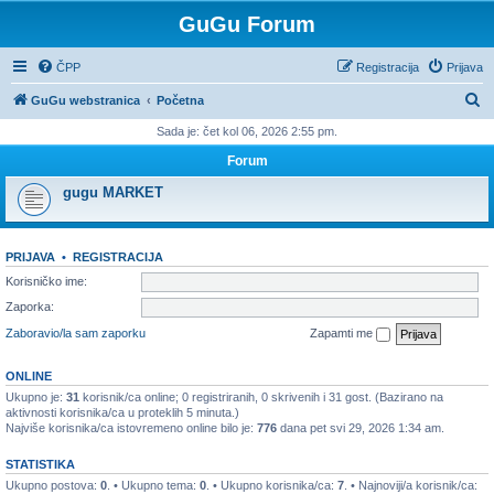
GuGu Forum
ČPP
Registracija
Prijava
P
GuGu webstranica
Početna
r
Sada je: čet kol 06, 2026 2:55 pm.
e
Forum
t
gugu MARKET
r
a
PRIJAVA
•
REGISTRACIJA
ž
Korisničko ime:
n
Zaporka:
i
Zaboravio/la sam zaporku
Zapamti me
k
ONLINE
Ukupno je:
31
korisnik/ca online; 0 registriranih, 0 skrivenih i 31 gost. (Bazirano na
aktivnosti korisnika/ca u proteklih 5 minuta.)
Najviše korisnika/ca istovremeno online bilo je:
776
dana pet svi 29, 2026 1:34 am.
STATISTIKA
Ukupno postova:
0
. • Ukupno tema:
0
. • Ukupno korisnika/ca:
7
. • Najnoviji/a korisnik/ca: