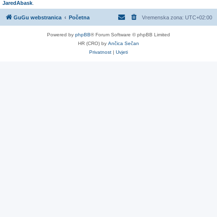
JaredAbask
.
GuGu webstranica
Početna
Vremenska zona:
UTC+02:00
Powered by
phpBB
® Forum Software © phpBB Limited
HR (CRO) by
Ančica Sečan
Privatnost
|
Uvjeti