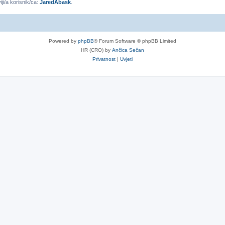
iji/a korisnik/ca:
JaredAbask
.
Powered by
phpBB
® Forum Software © phpBB Limited
HR (CRO) by
Ančica Sečan
Privatnost
|
Uvjeti