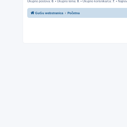
Ukupno postova:
0
. • Ukupno tema:
0
. • Ukupno korisnika/ca:
7
. • Najnov
GuGu webstranica
Početna