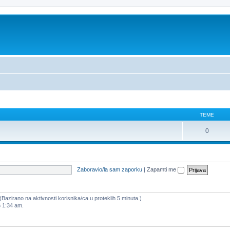
TEME
0
Zaboravio/la sam zaporku
|
Zapamti me
 (Bazirano na aktivnosti korisnika/ca u proteklih 5 minuta.)
6 1:34 am.