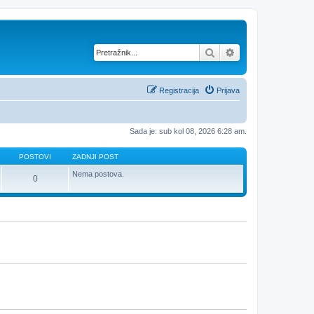
Pretražnik
Napredno pretraž
Registracija
Prijava
Sada je: sub kol 08, 2026 6:28 am.
POSTOVI
ZADNJI POST
Nema postova.
0