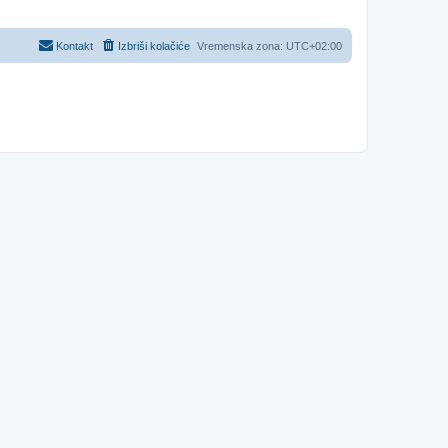
Kontakt
Izbriši kolačiće
Vremenska zona:
UTC+02:00