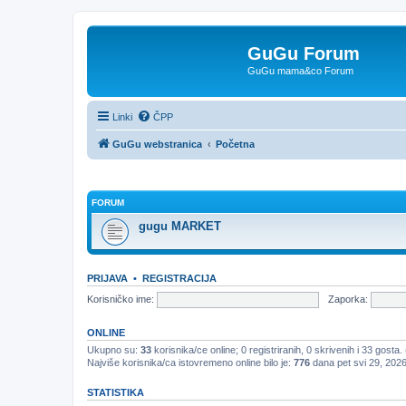
GuGu Forum
GuGu mama&co Forum
Linki
ČPP
GuGu webstranica
Početna
FORUM
gugu MARKET
PRIJAVA
•
REGISTRACIJA
Korisničko ime:
Zaporka:
ONLINE
Ukupno su:
33
korisnika/ce online; 0 registriranih, 0 skrivenih i 33 gosta.
Najviše korisnika/ca istovremeno online bilo je:
776
dana pet svi 29, 202
STATISTIKA