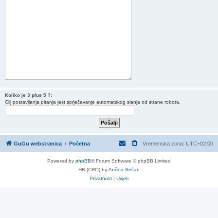
Koliko je 3 plus 5 ?:
Cilj postavljanja pitanja jest sprječavanje automatskog slanja od strane robota.
GuGu webstranica
Početna
Vremenska zona:
UTC+02:00
Powered by
phpBB
® Forum Software © phpBB Limited
HR (CRO) by
Ančica Sečan
Privatnost
|
Uvjeti