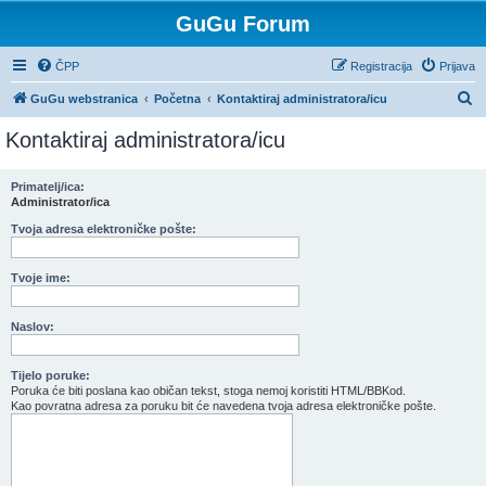
GuGu Forum
ČPP
Registracija
Prijava
P
GuGu webstranica
Početna
Kontaktiraj administratora/icu
r
Kontaktiraj administratora/icu
e
t
Primatelj/ica:
Administrator/ica
r
a
Tvoja adresa elektroničke pošte:
ž
Tvoje ime:
n
i
Naslov:
k
Tijelo poruke:
Poruka će biti poslana kao običan tekst, stoga nemoj koristiti HTML/BBKod.
Kao povratna adresa za poruku bit će navedena tvoja adresa elektroničke pošte.