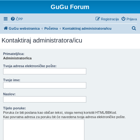
GuGu Forum
ČPP
Registracija
Prijava
P
GuGu webstranica
Početna
Kontaktiraj administratora/icu
r
Kontaktiraj administratora/icu
e
t
Primatelj/ica:
Administrator/ica
r
a
Tvoja adresa elektroničke pošte:
ž
Tvoje ime:
n
i
Naslov:
k
Tijelo poruke:
Poruka će biti poslana kao običan tekst, stoga nemoj koristiti HTML/BBKod.
Kao povratna adresa za poruku bit će navedena tvoja adresa elektroničke pošte.