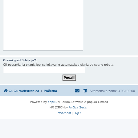
Glavni grad Srbije je?:
Cilj postavljanja pitanja jest sprječavanje automatskog slanja od strane robota.
GuGu webstranica
Početna
Vremenska zona:
UTC+02:00
Powered by
phpBB
® Forum Software © phpBB Limited
HR (CRO) by
Ančica Sečan
Privatnost
|
Uvjeti