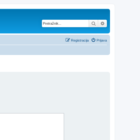
Pretražnik
Napredno pretraž
Registracija
Prijava