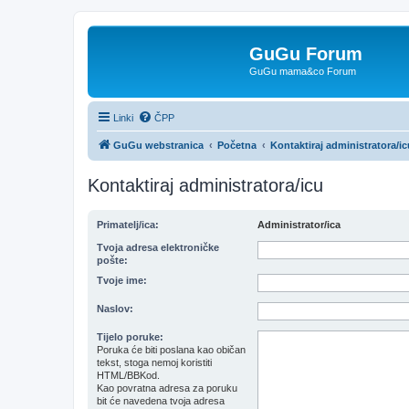
GuGu Forum
GuGu mama&co Forum
Linki
ČPP
GuGu webstranica
Početna
Kontaktiraj administratora/ic
Kontaktiraj administratora/icu
Primatelj/ica:
Administrator/ica
Tvoja adresa elektroničke
pošte:
Tvoje ime:
Naslov:
Tijelo poruke:
Poruka će biti poslana kao običan
tekst, stoga nemoj koristiti
HTML/BBKod.
Kao povratna adresa za poruku
bit će navedena tvoja adresa