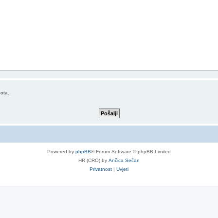
bota.
Powered by
phpBB
® Forum Software © phpBB Limited
HR (CRO) by
Ančica Sečan
Privatnost
|
Uvjeti