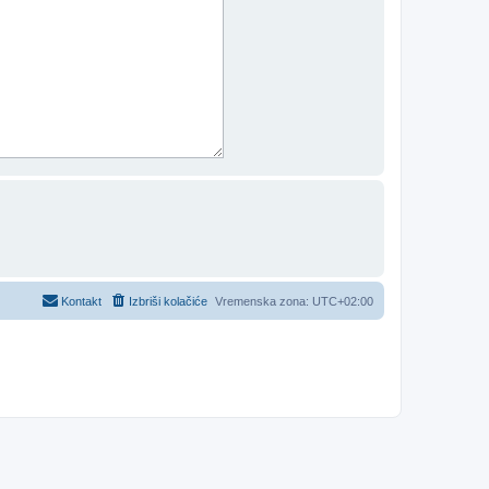
Kontakt
Izbriši kolačiće
Vremenska zona:
UTC+02:00