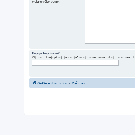
elektroničke pošte.
Koje je boje trava?:
Cilj postavljanja pitanja jest sprječavanje automatskog slanja od strane ro
GuGu webstranica
Početna