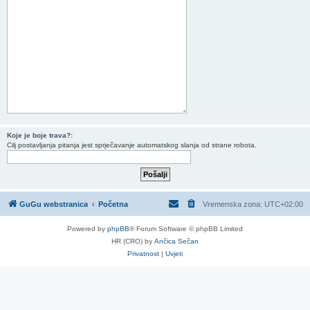
Koje je boje trava?:
Cilj postavljanja pitanja jest sprječavanje automatskog slanja od strane robota.
GuGu webstranica
Početna
Vremenska zona:
UTC+02:00
Powered by
phpBB
® Forum Software © phpBB Limited
HR (CRO) by
Ančica Sečan
Privatnost
|
Uvjeti