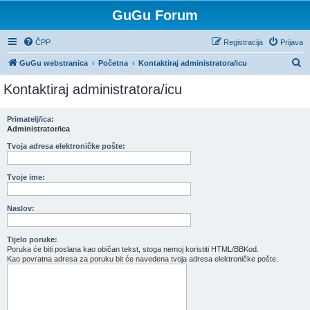
GuGu Forum
ČPP
Registracija
Prijava
P
GuGu webstranica
Početna
Kontaktiraj administratora/icu
r
Kontaktiraj administratora/icu
e
t
Primatelj/ica:
Administrator/ica
r
a
Tvoja adresa elektroničke pošte:
ž
Tvoje ime:
n
i
Naslov:
k
Tijelo poruke:
Poruka će biti poslana kao običan tekst, stoga nemoj koristiti HTML/BBKod.
Kao povratna adresa za poruku bit će navedena tvoja adresa elektroničke pošte.