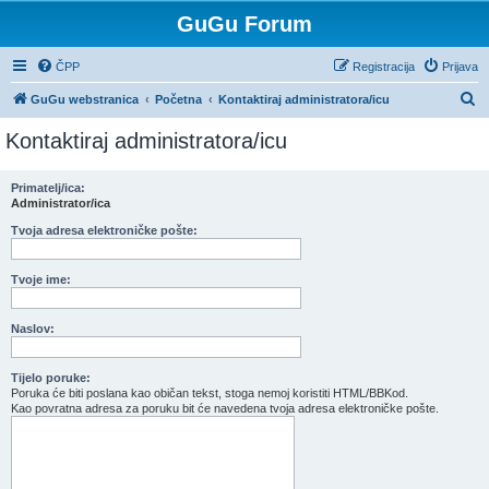
GuGu Forum
ČPP
Registracija
Prijava
P
GuGu webstranica
Početna
Kontaktiraj administratora/icu
r
Kontaktiraj administratora/icu
e
t
Primatelj/ica:
Administrator/ica
r
a
Tvoja adresa elektroničke pošte:
ž
Tvoje ime:
n
i
Naslov:
k
Tijelo poruke:
Poruka će biti poslana kao običan tekst, stoga nemoj koristiti HTML/BBKod.
Kao povratna adresa za poruku bit će navedena tvoja adresa elektroničke pošte.