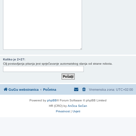
Koliko je 2+2?:
Cilj postavljanja pitanja jest sprječavanje automatskog slanja od strane robota.
GuGu webstranica
Početna
Vremenska zona:
UTC+02:00
Powered by
phpBB
® Forum Software © phpBB Limited
HR (CRO) by
Ančica Sečan
Privatnost
|
Uvjeti