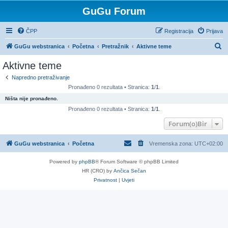
GuGu Forum
ČPP
Registracija
Prijava
P
GuGu webstranica
Početna
Pretražnik
Aktivne teme
r
Aktivne teme
e
Napredno pretraživanje
t
Pronađeno 0 rezultata • Stranica:
1
/
1
.
r
Ništa nije pronađeno.
a
Pronađeno 0 rezultata • Stranica:
1
/
1
.
ž
Forum(o)Bir
n
GuGu webstranica
Početna
Vremenska zona:
UTC+02:00
i
k
Powered by
phpBB
® Forum Software © phpBB Limited
HR (CRO) by
Ančica Sečan
Privatnost
|
Uvjeti