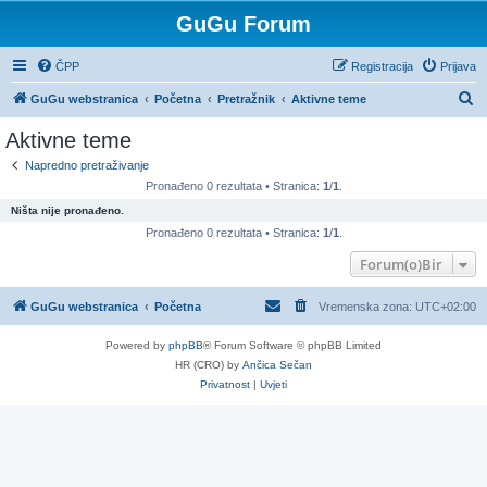
GuGu Forum
ČPP
Registracija
Prijava
P
GuGu webstranica
Početna
Pretražnik
Aktivne teme
r
Aktivne teme
e
Napredno pretraživanje
t
Pronađeno 0 rezultata • Stranica:
1
/
1
.
r
Ništa nije pronađeno.
a
Pronađeno 0 rezultata • Stranica:
1
/
1
.
ž
Forum(o)Bir
n
GuGu webstranica
Početna
Vremenska zona:
UTC+02:00
i
k
Powered by
phpBB
® Forum Software © phpBB Limited
HR (CRO) by
Ančica Sečan
Privatnost
|
Uvjeti