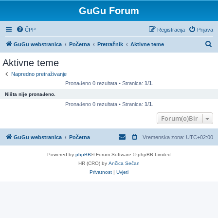
GuGu Forum
ČPP
Registracija
Prijava
P
GuGu webstranica
Početna
Pretražnik
Aktivne teme
r
Aktivne teme
e
Napredno pretraživanje
t
Pronađeno 0 rezultata • Stranica:
1
/
1
.
r
Ništa nije pronađeno.
a
Pronađeno 0 rezultata • Stranica:
1
/
1
.
ž
Forum(o)Bir
n
GuGu webstranica
Početna
Vremenska zona:
UTC+02:00
i
k
Powered by
phpBB
® Forum Software © phpBB Limited
HR (CRO) by
Ančica Sečan
Privatnost
|
Uvjeti