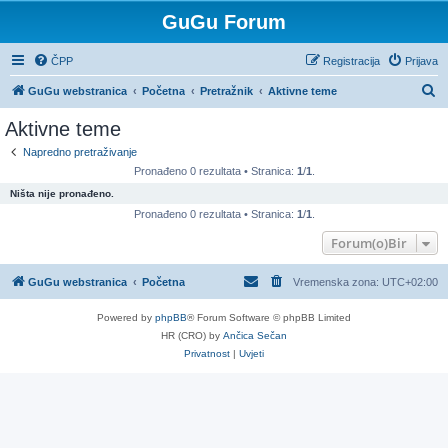
GuGu Forum
ČPP
Registracija
Prijava
P
GuGu webstranica
Početna
Pretražnik
Aktivne teme
r
Aktivne teme
e
Napredno pretraživanje
t
Pronađeno 0 rezultata • Stranica:
1
/
1
.
r
Ništa nije pronađeno.
a
Pronađeno 0 rezultata • Stranica:
1
/
1
.
ž
Forum(o)Bir
n
GuGu webstranica
Početna
Vremenska zona:
UTC+02:00
i
k
Powered by
phpBB
® Forum Software © phpBB Limited
HR (CRO) by
Ančica Sečan
Privatnost
|
Uvjeti