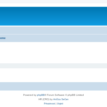
teme
Powered by
phpBB
® Forum Software © phpBB Limited
HR (CRO) by
Ančica Sečan
Privatnost
|
Uvjeti