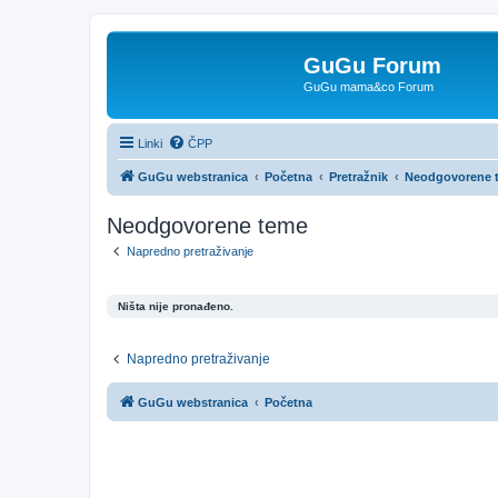
GuGu Forum
GuGu mama&co Forum
Linki
ČPP
GuGu webstranica
Početna
Pretražnik
Neodgovorene 
Neodgovorene teme
Napredno pretraživanje
Ništa nije pronađeno.
Napredno pretraživanje
GuGu webstranica
Početna