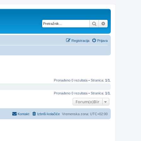
Pretražnik
Napredno pretraž
Registracija
Prijava
Pronađeno 0 rezultata • Stranica:
1
/
1
.
Pronađeno 0 rezultata • Stranica:
1
/
1
.
Forum(o)Bir
Kontakt
Izbriši kolačiće
Vremenska zona:
UTC+02:00