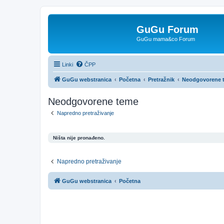
GuGu Forum
GuGu mama&co Forum
Linki
ČPP
GuGu webstranica
Početna
Pretražnik
Neodgovorene 
Neodgovorene teme
Napredno pretraživanje
Ništa nije pronađeno.
Napredno pretraživanje
GuGu webstranica
Početna