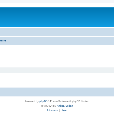
teme
Powered by
phpBB
® Forum Software © phpBB Limited
HR (CRO) by
Ančica Sečan
Privatnost
|
Uvjeti