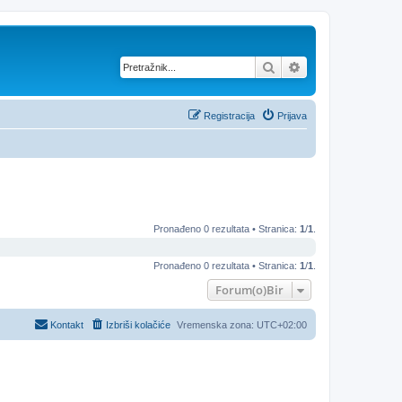
Pretražnik
Napredno pretraž
Registracija
Prijava
Pronađeno 0 rezultata • Stranica:
1
/
1
.
Pronađeno 0 rezultata • Stranica:
1
/
1
.
Forum(o)Bir
Kontakt
Izbriši kolačiće
Vremenska zona:
UTC+02:00