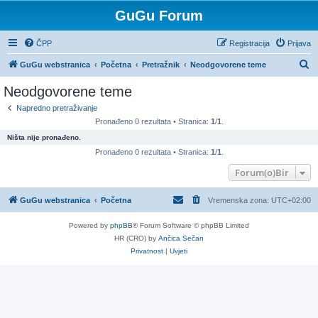
GuGu Forum
ČPP
Registracija
Prijava
P
GuGu webstranica
Početna
Pretražnik
Neodgovorene teme
r
Neodgovorene teme
e
Napredno pretraživanje
t
Pronađeno 0 rezultata • Stranica:
1
/
1
.
r
Ništa nije pronađeno.
a
Pronađeno 0 rezultata • Stranica:
1
/
1
.
ž
Forum(o)Bir
n
GuGu webstranica
Početna
Vremenska zona:
UTC+02:00
i
k
Powered by
phpBB
® Forum Software © phpBB Limited
HR (CRO) by
Ančica Sečan
Privatnost
|
Uvjeti