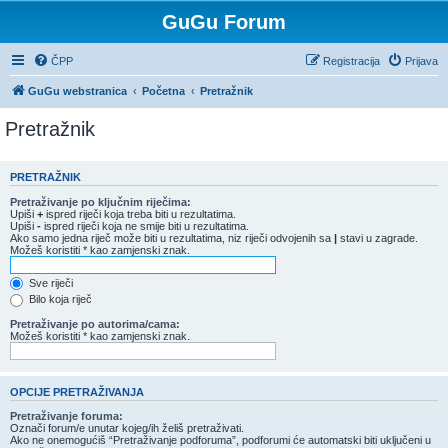
GuGu Forum
ČPP
Registracija
Prijava
GuGu webstranica
Početna
Pretražnik
Pretražnik
PRETRAŽNIK
Pretraživanje po ključnim riječima:
Upiši
+
ispred riječi koja treba biti u rezultatima.
Upiši
-
ispred riječi koja ne smije biti u rezultatima.
Ako samo jedna riječ može biti u rezultatima, niz riječi odvojenih sa
|
stavi u zagrade.
Možeš koristiti * kao zamjenski znak.
Sve riječi
Bilo koja riječ
Pretraživanje po autorima/cama:
Možeš koristiti * kao zamjenski znak.
OPCIJE PRETRAŽIVANJA
Pretraživanje foruma:
Označi forum/e unutar kojeg/ih želiš pretraživati.
Ako ne onemogućiš “Pretraživanje podforuma”, podforumi će automatski biti uključeni u