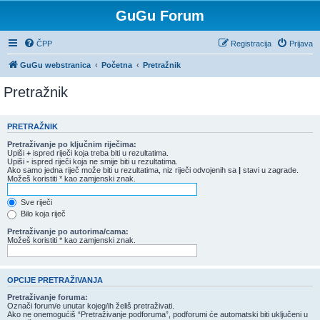
GuGu Forum
ČPP
Registracija
Prijava
GuGu webstranica
Početna
Pretražnik
Pretražnik
PRETRAŽNIK
Pretraživanje po ključnim riječima:
Upiši
+
ispred riječi koja treba biti u rezultatima.
Upiši
-
ispred riječi koja ne smije biti u rezultatima.
Ako samo jedna riječ može biti u rezultatima, niz riječi odvojenih sa
|
stavi u zagrade.
Možeš koristiti * kao zamjenski znak.
Sve riječi
Bilo koja riječ
Pretraživanje po autorima/cama:
Možeš koristiti * kao zamjenski znak.
OPCIJE PRETRAŽIVANJA
Pretraživanje foruma:
Označi forum/e unutar kojeg/ih želiš pretraživati.
Ako ne onemogućiš “Pretraživanje podforuma”, podforumi će automatski biti uključeni u