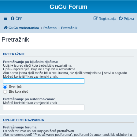
GuGu Forum
ČPP
Registracija
Prijava
GuGu webstranica
Početna
Pretražnik
Pretražnik
PRETRAŽNIK
Pretraživanje po ključnim riječima:
Upiši
+
ispred riječi koja treba biti u rezultatima.
Upiši
-
ispred riječi koja ne smije biti u rezultatima.
Ako samo jedna riječ može biti u rezultatima, niz riječi odvojenih sa
|
stavi u zagrade.
Možeš koristiti * kao zamjenski znak.
Sve riječi
Bilo koja riječ
Pretraživanje po autorima/cama:
Možeš koristiti * kao zamjenski znak.
OPCIJE PRETRAŽIVANJA
Pretraživanje foruma:
Označi forum/e unutar kojeg/ih želiš pretraživati.
Ako ne onemogućiš “Pretraživanje podforuma”, podforumi će automatski biti uključeni u