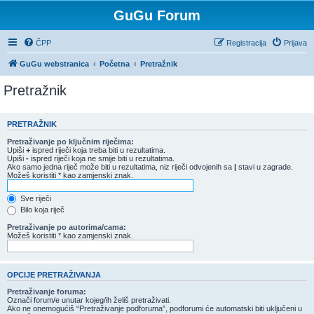
GuGu Forum
ČPP
Registracija
Prijava
GuGu webstranica
Početna
Pretražnik
Pretražnik
PRETRAŽNIK
Pretraživanje po ključnim riječima:
Upiši
+
ispred riječi koja treba biti u rezultatima.
Upiši
-
ispred riječi koja ne smije biti u rezultatima.
Ako samo jedna riječ može biti u rezultatima, niz riječi odvojenih sa
|
stavi u zagrade.
Možeš koristiti * kao zamjenski znak.
Sve riječi
Bilo koja riječ
Pretraživanje po autorima/cama:
Možeš koristiti * kao zamjenski znak.
OPCIJE PRETRAŽIVANJA
Pretraživanje foruma:
Označi forum/e unutar kojeg/ih želiš pretraživati.
Ako ne onemogućiš “Pretraživanje podforuma”, podforumi će automatski biti uključeni u