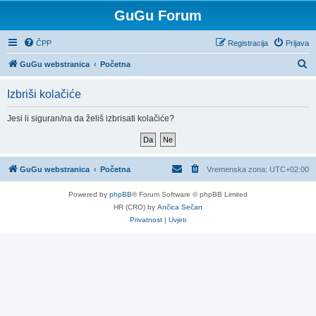
GuGu Forum
ČPP
Registracija
Prijava
P
GuGu webstranica
Početna
r
Izbriši kolačiće
e
t
Jesi li siguran/na da želiš izbrisati kolačiće?
r
a
ž
GuGu webstranica
Početna
Vremenska zona:
UTC+02:00
n
Powered by
phpBB
® Forum Software © phpBB Limited
i
HR (CRO) by
Ančica Sečan
k
Privatnost
|
Uvjeti