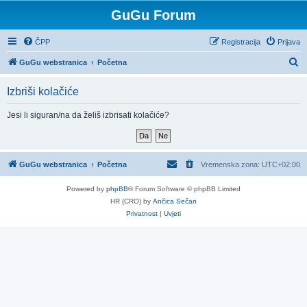
GuGu Forum
ČPP
Registracija
Prijava
P
GuGu webstranica
Početna
r
Izbriši kolačiće
e
t
Jesi li siguran/na da želiš izbrisati kolačiće?
r
a
ž
GuGu webstranica
Početna
Vremenska zona:
UTC+02:00
n
Powered by
phpBB
® Forum Software © phpBB Limited
i
HR (CRO) by
Ančica Sečan
k
Privatnost
|
Uvjeti