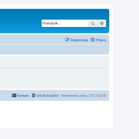
Pretražnik
Napredno pretraž
Registracija
Prijava
Kontakt
Izbriši kolačiće
Vremenska zona:
UTC+02:00