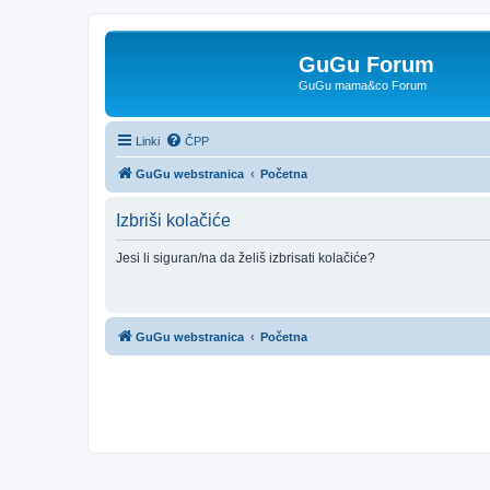
GuGu Forum
GuGu mama&co Forum
Linki
ČPP
GuGu webstranica
Početna
Izbriši kolačiće
Jesi li siguran/na da želiš izbrisati kolačiće?
GuGu webstranica
Početna