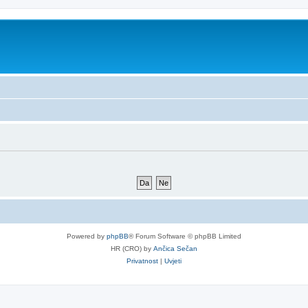
Powered by
phpBB
® Forum Software © phpBB Limited
HR (CRO) by
Ančica Sečan
Privatnost
|
Uvjeti