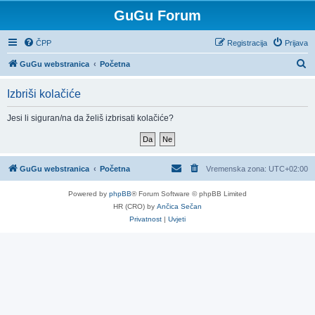
GuGu Forum
ČPP
Registracija
Prijava
P
GuGu webstranica
Početna
r
Izbriši kolačiće
e
t
Jesi li siguran/na da želiš izbrisati kolačiće?
r
a
ž
GuGu webstranica
Početna
Vremenska zona:
UTC+02:00
n
Powered by
phpBB
® Forum Software © phpBB Limited
i
HR (CRO) by
Ančica Sečan
k
Privatnost
|
Uvjeti