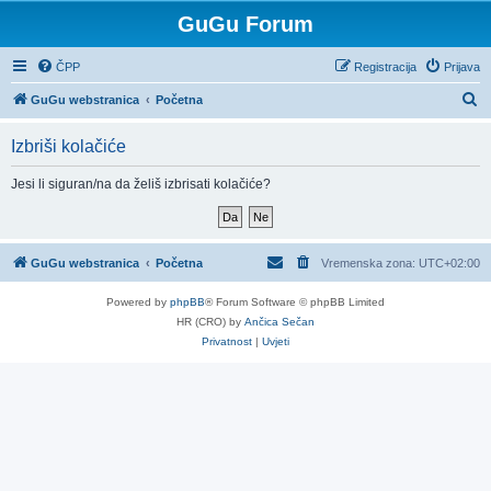
GuGu Forum
ČPP
Registracija
Prijava
P
GuGu webstranica
Početna
r
Izbriši kolačiće
e
t
Jesi li siguran/na da želiš izbrisati kolačiće?
r
a
ž
GuGu webstranica
Početna
Vremenska zona:
UTC+02:00
n
Powered by
phpBB
® Forum Software © phpBB Limited
i
HR (CRO) by
Ančica Sečan
k
Privatnost
|
Uvjeti