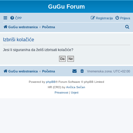
GuGu Forum
ČPP
Registracija
Prijava
P
GuGu webstranica
Početna
r
Izbriši kolačiće
e
t
Jesi li siguran/na da želiš izbrisati kolačiće?
r
a
ž
GuGu webstranica
Početna
Vremenska zona:
UTC+02:00
n
Powered by
phpBB
® Forum Software © phpBB Limited
i
HR (CRO) by
Ančica Sečan
k
Privatnost
|
Uvjeti