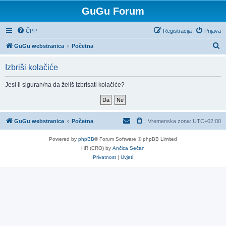
GuGu Forum
ČPP
Registracija
Prijava
P
GuGu webstranica
Početna
r
Izbriši kolačiće
e
t
Jesi li siguran/na da želiš izbrisati kolačiće?
r
a
ž
GuGu webstranica
Početna
Vremenska zona:
UTC+02:00
n
Powered by
phpBB
® Forum Software © phpBB Limited
i
HR (CRO) by
Ančica Sečan
k
Privatnost
|
Uvjeti