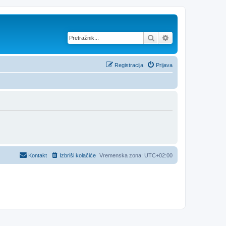
Pretražnik
Napredno pretraž
Registracija
Prijava
Kontakt
Izbriši kolačiće
Vremenska zona:
UTC+02:00