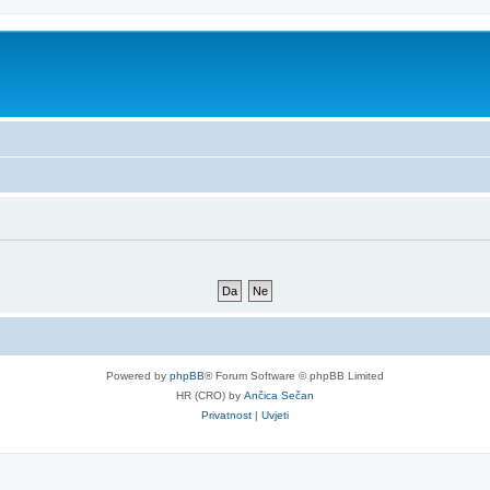
Powered by
phpBB
® Forum Software © phpBB Limited
HR (CRO) by
Ančica Sečan
Privatnost
|
Uvjeti