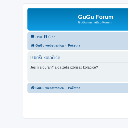
GuGu Forum
GuGu mama&co Forum
Linki
ČPP
GuGu webstranica
Početna
Izbriši kolačiće
Jesi li siguran/na da želiš izbrisati kolačiće?
GuGu webstranica
Početna