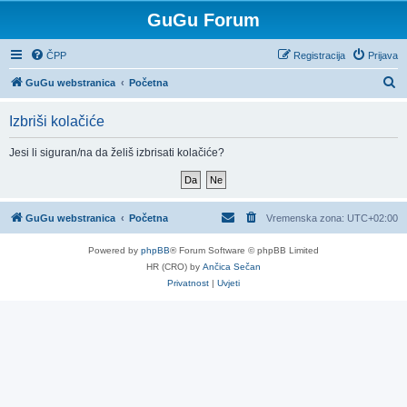
GuGu Forum
ČPP
Registracija
Prijava
P
GuGu webstranica
Početna
r
Izbriši kolačiće
e
t
Jesi li siguran/na da želiš izbrisati kolačiće?
r
a
ž
GuGu webstranica
Početna
Vremenska zona:
UTC+02:00
n
Powered by
phpBB
® Forum Software © phpBB Limited
i
HR (CRO) by
Ančica Sečan
k
Privatnost
|
Uvjeti