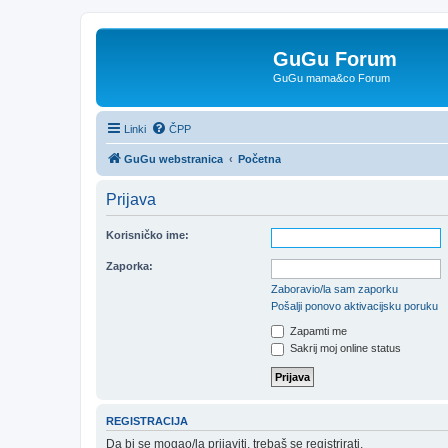
GuGu Forum
GuGu mama&co Forum
Linki
ČPP
GuGu webstranica
Početna
Prijava
Korisničko ime:
Zaporka:
Zaboravio/la sam zaporku
Pošalji ponovo aktivacijsku poruku
Zapamti me
Sakrij moj online status
REGISTRACIJA
Da bi se mogao/la prijaviti, trebaš se registrirati.