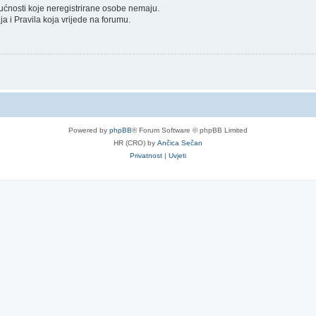
gućnosti koje neregistrirane osobe nemaju.
nja i Pravila koja vrijede na forumu.
Powered by
phpBB
® Forum Software © phpBB Limited
HR (CRO) by
Ančica Sečan
Privatnost
|
Uvjeti