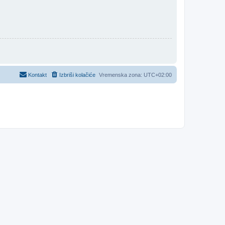
Kontakt
Izbriši kolačiće
Vremenska zona:
UTC+02:00