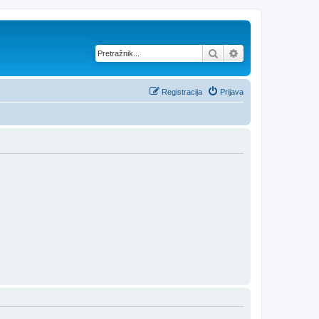
Pretražnik
Napredno pretraž
Registracija
Prijava