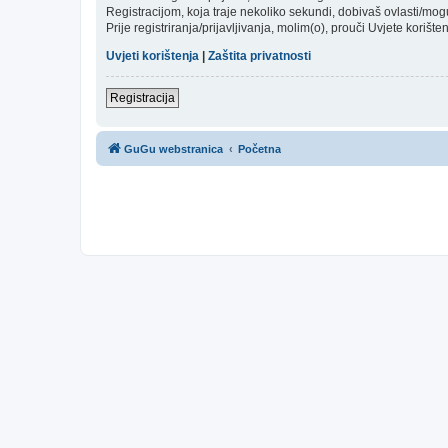
Registracijom, koja traje nekoliko sekundi, dobivaš ovlasti/mo
Prije registriranja/prijavljivanja, molim(o), prouči Uvjete korište
Uvjeti korištenja
|
Zaštita privatnosti
Registracija
GuGu webstranica
Početna