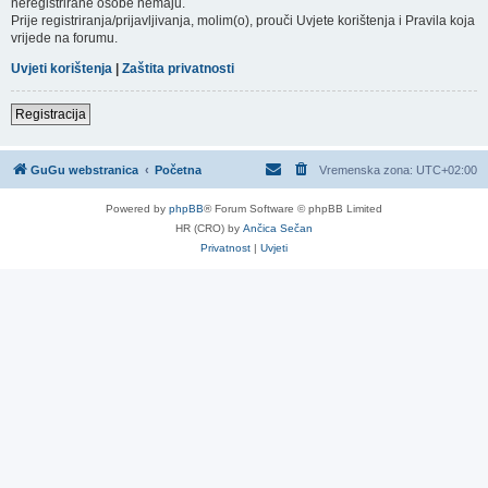
neregistrirane osobe nemaju.
Prije registriranja/prijavljivanja, molim(o), prouči Uvjete korištenja i Pravila koja
vrijede na forumu.
Uvjeti korištenja
|
Zaštita privatnosti
Registracija
GuGu webstranica
Početna
Vremenska zona:
UTC+02:00
Powered by
phpBB
® Forum Software © phpBB Limited
HR (CRO) by
Ančica Sečan
Privatnost
|
Uvjeti