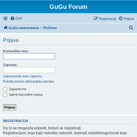
GuGu Forum
ČPP
Registracija
Prijava
P
GuGu webstranica
Početna
r
Prijava
e
t
Korisničko ime:
r
a
Zaporka:
ž
Zaboravio/la sam zaporku
n
Pošalji ponovo aktivacijsku poruku
i
Zapamti me
k
Sakrij moj online status
REGISTRACIJA
Da bi se mogao/la prijaviti, trebaš se registrirati.
Registracijom, koja traje nekoliko sekundi, dobivaš ovlasti/mogućnosti koje