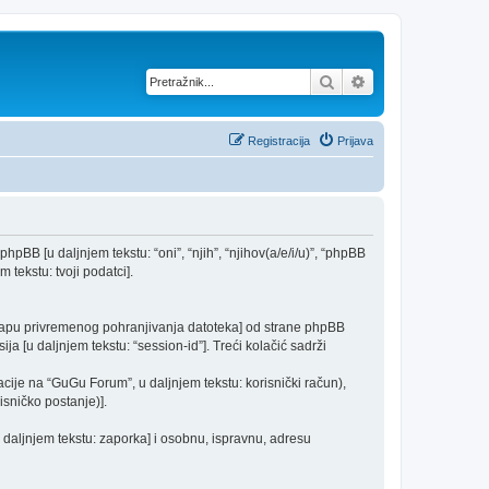
Pretražnik
Napredno pretraž
Registracija
Prijava
phpBB [u daljnjem tekstu: “oni”, “njih”, “njihov(a/e/i/u)”, “phpBB
 tekstu: tvoji podatci].
 mapu privremenog pohranjivanja datoteka] od strane phpBB
ija [u daljnjem tekstu: “session-id”]. Treći kolačić sadrži
cije na “GuGu Forum”, u daljnjem tekstu: korisnički račun),
isničko postanje)].
u daljnjem tekstu: zaporka] i osobnu, ispravnu, adresu