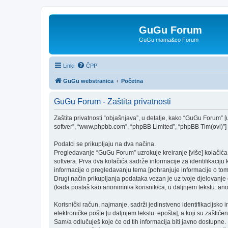
GuGu Forum
GuGu mama&co Forum
Linki
ČPP
GuGu webstranica
Početna
GuGu Forum - Zaštita privatnosti
Zaštita privatnosti “objašnjava”, u detalje, kako “GuGu Forum” [u 
softver”, “www.phpbb.com”, “phpBB Limited”, “phpBB Tim(ovi)”] “k
Podatci se prikupljaju na dva načina.
Pregledavanje “GuGu Forum” uzrokuje kreiranje [više] kolačić
softvera. Prva dva kolačića sadrže informacije za identifikaciju k
informacije o pregledavanju tema [pohranjuje informacije o tom
Drugi način prikupljanja podataka vezan je uz tvoje djelovanje 
(kada postaš kao anonimni/a korisnik/ca, u daljnjem tekstu: anon
Korisnički račun, najmanje, sadrži jedinstveno identifikacijsko 
elektroničke pošte [u daljnjem tekstu: epošta], a koji su zaštićen
Sam/a odlučuješ koje će od tih informacija biti javno dostupne.