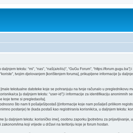
daljnjem tekstu: “mi”, “nas”, “naš(a/e/i/u)”, “GuGu Forum”, “https://forum.gugu.ba”] i 
oriste”, tvojim djelovanjem [korištenjem foruma], prikupljene informacije [u daljnjem
a [male tekstualne datoteke koje se pohranjuju na tvoje računalo u preglednikovu
orisnika/ca [u daljnjem tekstu: “user-id”] i informacije za identifikaciju anonimnih ses
e koje teme si pregledao/la].
odnosno što nam ti pošalješ/postaš [(informacije koje nam pošalješ prilikom registra
imno postanje) te (kada postaš kao registriran/a korisnik/ca, u daljnjem tekstu: kor
ime [u daljnjem tekstu: korisničko ime], osobnu zaporku [potrebnu za prijavljivanje, 
i zakonom/ima koji vrijede u državi na teritoriju koje je forum hostan.