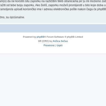
o) da ne koristiš istu zaporku na različitim Web stranicama jer ju mi možemo zašt
tražiti od tebe tvoju zaporku. Ako želiš, zaporku možeš promijeniti u bilo koje dob
 zamoljen/a upisati korisničko ime i adresu elektroničke pošte nakon čega će phpBB s
adno, su opcionalne.
Powered by
phpBB
® Forum Software © phpBB Limited
HR (CRO) by
Ančica Sečan
Privatnost
|
Uvjeti