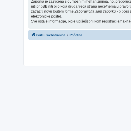
Zaporka je zaštićena sigurnosnim mehanizmima, no, preporučam(
niti phpBB niti bilo koja druga treća strana neće/nemaju pravo 
zatražiti novu [putem forme
Zaboravio/la sam zaporku
- bit ćeš
elektroničke pošte].
Sve ostale informacije, [koje upišeš] prilikom registracije/nakn
GuGu webstranica
Početna