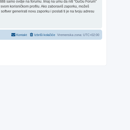
ititi samo ovdje na forumu. Imaj na umu da niti “GuGu Forum”
a u svom korisničkom profilu. Ako zaboraviš zaporku, možeš
oftver generirati novu zaporku i poslati ti je na tvoju adresu
Kontakt
Izbriši kolačiće
Vremenska zona:
UTC+02:00