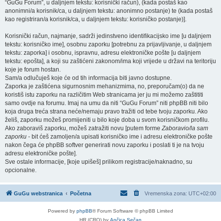
“GuGu Forum”, u daljnjem tekstu: korisnički račun), (kada postaš kao
anonimni/a korisnik/ca, u daljnjem tekstu: anonimno postanje) te (kada postaš
kao registriran/a korisnik/ca, u daljnjem tekstu: korisničko postanje)].
Korisnički račun, najmanje, sadrži jedinstveno identifikacijsko ime [u daljnjem
tekstu: korisničko ime], osobnu zaporku [potrebnu za prijavljivanje, u daljnjem
tekstu: zaporka] i osobnu, ispravnu, adresu elektroničke pošte [u daljnjem
tekstu: epošta], a koji su zaštićeni zakonom/ima koji vrijede u državi na teritoriju
koje je forum hostan.
Sam/a odlučuješ koje će od tih informacija biti javno dostupne.
Zaporka je zaštićena sigurnosnim mehanizmima, no, preporučam(o) da ne
koristiš istu zaporku na različitim Web stranicama jer ju mi možemo zaštititi
samo ovdje na forumu. Imaj na umu da niti “GuGu Forum” niti phpBB niti bilo
koja druga treća strana neće/nemaju pravo tražiti od tebe tvoju zaporku. Ako
želiš, zaporku možeš promijeniti u bilo koje doba u svom korisničkom profilu.
Ako zaboraviš zaporku, možeš zatražiti novu [putem forme
Zaboravio/la sam
zaporku
- bit ćeš zamoljen/a upisati korisničko ime i adresu elektroničke pošte
nakon čega će phpBB softver generirati novu zaporku i poslati ti je na tvoju
adresu elektroničke pošte].
Sve ostale informacije, [koje upišeš] prilikom registracije/naknadno, su
opcionalne.
GuGu webstranica
Početna
Vremenska zona:
UTC+02:00
Powered by
phpBB
® Forum Software © phpBB Limited
HR (CRO) by
Ančica Sečan