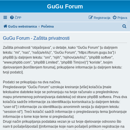
GuGu Forum
ČPP
Registracija
Prijava
P
GuGu webstranica
Početna
r
GuGu Forum - Zaštita privatnosti
e
t
Zaštita privatnosti “objašnjava”, u detalje, kako “GuGu Forum” [u daljnjem
tekstu: “mi”, “nas”, “naš(a/e/i/u)”, “GuGu Forum”, “https://forum.gugu.ba”] i
r
phpBB [u daljnjem tekstu: “oni”, “njih”, “njihov(a/e/i/u)”, “phpBB softver”,
a
“www.phpbb.com”, “phpBB Limited”, “phpBB Tim(ovi)”] “koriste”, tvojim
djelovanjem [korištenjem foruma], prikupljene informacije [u daljnjem tekstu:
ž
tvoji podatci].
n
Podatci se prikupljaju na dva načina.
i
Pregledavanje “GuGu Forum” uzrokuje kreiranje [više] kolačića [male
k
tekstualne datoteke koje se pohranjuju na tvoje računalo u preglednikovu
mapu privremenog pohranjivanja datoteka] od strane phpBB softvera. Prva dva
kolačića sadrže informacije za identifikaciju korisnika/ca [u daljnjem tekstu:
“user-id”] i informacije za identifikaciju anonimnih sesija [u daljnjem tekstu:
“session-id”]. Treći kolačić sadrži informacije o pregledavanju tema [pohranjuje
informacije o tome koje teme si pregledao/la].
Drugi način prikupljanja podataka vezan je uz tvoje djelovanje odnosno što
nam ti pošalješ/postaš [(informacije koje nam pošalješ prilikom registracije na