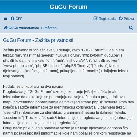
GuGu Forum
ČPP
Registracija
Prijava
P
GuGu webstranica
Početna
r
GuGu Forum - Zaštita privatnosti
e
t
Zaštita privatnosti “objašnjava”, u detalje, kako “GuGu Forum” [u daljnjem
tekstu: “mi”, “nas”, “naš(a/e/i/u)”, “GuGu Forum”, “https://forum.gugu.ba”] i
r
phpBB [u daljnjem tekstu: “oni”, “njih”, “njihov(a/e/i/u)”, “phpBB softver”,
a
“www.phpbb.com”, “phpBB Limited”, “phpBB Tim(ovi)”] “koriste”, tvojim
djelovanjem [korištenjem foruma], prikupljene informacije [u daljnjem tekstu:
ž
tvoji podatci].
n
Podatci se prikupljaju na dva načina.
i
Pregledavanje “GuGu Forum” uzrokuje kreiranje [više] kolačića [male
k
tekstualne datoteke koje se pohranjuju na tvoje računalo u preglednikovu
mapu privremenog pohranjivanja datoteka] od strane phpBB softvera. Prva dva
kolačića sadrže informacije za identifikaciju korisnika/ca [u daljnjem tekstu:
“user-id”] i informacije za identifikaciju anonimnih sesija [u daljnjem tekstu:
“session-id”]. Treći kolačić sadrži informacije o pregledavanju tema [pohranjuje
informacije o tome koje teme si pregledao/la].
Drugi način prikupljanja podataka vezan je uz tvoje djelovanje odnosno što
nam ti pošalješ/postaš [(informacije koje nam pošalješ prilikom registracije na