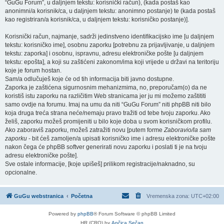
“GuGu Forum”, u daljnjem tekstu: korisnički račun), (kada postaš kao
anonimni/a korisnik/ca, u daljnjem tekstu: anonimno postanje) te (kada postaš
kao registriran/a korisnik/ca, u daljnjem tekstu: korisničko postanje)].
Korisnički račun, najmanje, sadrži jedinstveno identifikacijsko ime [u daljnjem
tekstu: korisničko ime], osobnu zaporku [potrebnu za prijavljivanje, u daljnjem
tekstu: zaporka] i osobnu, ispravnu, adresu elektroničke pošte [u daljnjem
tekstu: epošta], a koji su zaštićeni zakonom/ima koji vrijede u državi na teritoriju
koje je forum hostan.
Sam/a odlučuješ koje će od tih informacija biti javno dostupne.
Zaporka je zaštićena sigurnosnim mehanizmima, no, preporučam(o) da ne
koristiš istu zaporku na različitim Web stranicama jer ju mi možemo zaštititi
samo ovdje na forumu. Imaj na umu da niti “GuGu Forum” niti phpBB niti bilo
koja druga treća strana neće/nemaju pravo tražiti od tebe tvoju zaporku. Ako
želiš, zaporku možeš promijeniti u bilo koje doba u svom korisničkom profilu.
Ako zaboraviš zaporku, možeš zatražiti novu [putem forme
Zaboravio/la sam
zaporku
- bit ćeš zamoljen/a upisati korisničko ime i adresu elektroničke pošte
nakon čega će phpBB softver generirati novu zaporku i poslati ti je na tvoju
adresu elektroničke pošte].
Sve ostale informacije, [koje upišeš] prilikom registracije/naknadno, su
opcionalne.
GuGu webstranica
Početna
Vremenska zona:
UTC+02:00
Powered by
phpBB
® Forum Software © phpBB Limited
HR (CRO) by
Ančica Sečan