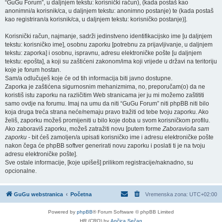
“GuGu Forum”, u daljnjem tekstu: korisnički račun), (kada postaš kao
anonimni/a korisnik/ca, u daljnjem tekstu: anonimno postanje) te (kada postaš
kao registriran/a korisnik/ca, u daljnjem tekstu: korisničko postanje)].
Korisnički račun, najmanje, sadrži jedinstveno identifikacijsko ime [u daljnjem
tekstu: korisničko ime], osobnu zaporku [potrebnu za prijavljivanje, u daljnjem
tekstu: zaporka] i osobnu, ispravnu, adresu elektroničke pošte [u daljnjem
tekstu: epošta], a koji su zaštićeni zakonom/ima koji vrijede u državi na teritoriju
koje je forum hostan.
Sam/a odlučuješ koje će od tih informacija biti javno dostupne.
Zaporka je zaštićena sigurnosnim mehanizmima, no, preporučam(o) da ne
koristiš istu zaporku na različitim Web stranicama jer ju mi možemo zaštititi
samo ovdje na forumu. Imaj na umu da niti “GuGu Forum” niti phpBB niti bilo
koja druga treća strana neće/nemaju pravo tražiti od tebe tvoju zaporku. Ako
želiš, zaporku možeš promijeniti u bilo koje doba u svom korisničkom profilu.
Ako zaboraviš zaporku, možeš zatražiti novu [putem forme
Zaboravio/la sam
zaporku
- bit ćeš zamoljen/a upisati korisničko ime i adresu elektroničke pošte
nakon čega će phpBB softver generirati novu zaporku i poslati ti je na tvoju
adresu elektroničke pošte].
Sve ostale informacije, [koje upišeš] prilikom registracije/naknadno, su
opcionalne.
GuGu webstranica
Početna
Vremenska zona:
UTC+02:00
Powered by
phpBB
® Forum Software © phpBB Limited
HR (CRO) by
Ančica Sečan