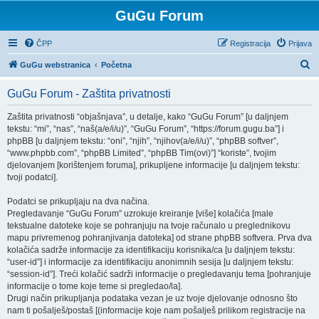
GuGu Forum
ČPP
Registracija
Prijava
P
GuGu webstranica
Početna
r
GuGu Forum - Zaštita privatnosti
e
t
Zaštita privatnosti “objašnjava”, u detalje, kako “GuGu Forum” [u daljnjem
tekstu: “mi”, “nas”, “naš(a/e/i/u)”, “GuGu Forum”, “https://forum.gugu.ba”] i
r
phpBB [u daljnjem tekstu: “oni”, “njih”, “njihov(a/e/i/u)”, “phpBB softver”,
a
“www.phpbb.com”, “phpBB Limited”, “phpBB Tim(ovi)”] “koriste”, tvojim
djelovanjem [korištenjem foruma], prikupljene informacije [u daljnjem tekstu:
ž
tvoji podatci].
n
Podatci se prikupljaju na dva načina.
i
Pregledavanje “GuGu Forum” uzrokuje kreiranje [više] kolačića [male
k
tekstualne datoteke koje se pohranjuju na tvoje računalo u preglednikovu
mapu privremenog pohranjivanja datoteka] od strane phpBB softvera. Prva dva
kolačića sadrže informacije za identifikaciju korisnika/ca [u daljnjem tekstu:
“user-id”] i informacije za identifikaciju anonimnih sesija [u daljnjem tekstu:
“session-id”]. Treći kolačić sadrži informacije o pregledavanju tema [pohranjuje
informacije o tome koje teme si pregledao/la].
Drugi način prikupljanja podataka vezan je uz tvoje djelovanje odnosno što
nam ti pošalješ/postaš [(informacije koje nam pošalješ prilikom registracije na